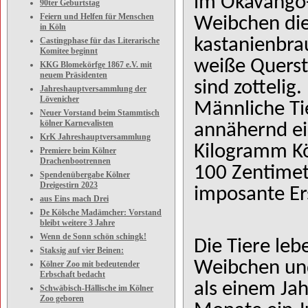
im Okavango-
90ter Geburtstag
Feiern und Helfen für Menschen
Weibchen die
in Köln
kastanienbrau
Castingphase für das Literarische
Komitee beginnt
weiße Quers
KKG Blomekörfge 1867 e.V. mit
neuem Präsidenten
sind zottelig
Jahreshauptversammlung der
Lövenicher
Männliche Ti
Neuer Vorstand beim Stammtisch
kölner Karnevalisten
annähernd ei
KrK Jahreshauptversammlung
Kilogramm Kö
Premiere beim Kölner
Drachenbootrennen
100 Zentimet
Spendenübergabe Kölner
Dreigestirn 2023
imposante E
aus Eins mach Drei
De Kölsche Madämcher: Vorstand
bleibt weitere 3 Jahre
Wenn de Sonn schön schingk!
Die Tiere le
Staksig auf vier Beinen:
Weibchen und
Kölner Zoo mit bedeutender
Erbschaft bedacht
als einem Ja
Schwäbisch-Hällische im Kölner
Zoo geboren