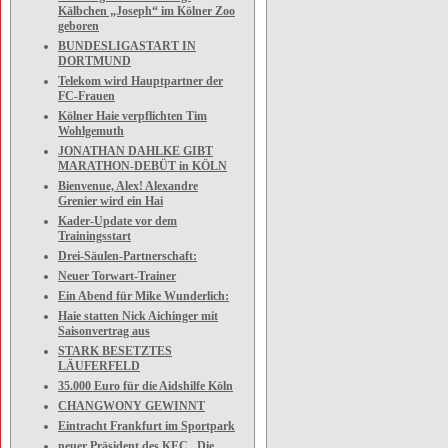
Kälbchen „Joseph“ im Kölner Zoo
geboren
BUNDESLIGASTART IN
DORTMUND
Telekom wird Hauptpartner der
FC-Frauen
Kölner Haie verpflichten Tim
Wohlgemuth
JONATHAN DAHLKE GIBT
MARATHON-DEBÜT in KÖLN
Bienvenue, Alex! Alexandre
Grenier wird ein Hai
Kader-Update vor dem
Trainingsstart
Drei-Säulen-Partnerschaft:
Neuer Torwart-Trainer
Ein Abend für Mike Wunderlich:
Haie statten Nick Aichinger mit
Saisonvertrag aus
STARK BESETZTES
LÄUFERFELD
35.000 Euro für die Aidshilfe Köln
CHANGWONY GEWINNT
Eintracht Frankfurt im Sportpark
neuer Präsident des KEC „Die