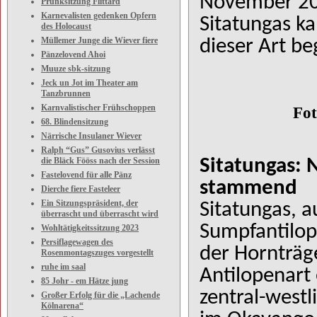
November 202
Prunksitzung Flittard
Karnevalisten gedenken Opfern
Sitatungas k
des Holocaust
Müllemer Junge die Wiever fiere
dieser Art b
Pänzelovend Ahoi
Muuze sbk-sitzung
Jeck un Jot im Theater am
Tanzbrunnen
Karnvalistischer Frühschoppen
Fot
68. Blindensitzung
Närrische Insulaner Wiever
Ralph “Gus” Gusovius verlässt
die Bläck Fööss nach der Session
Sitatungas: 
Fastelovend für alle Pänz
stammend
Dierche fiere Fasteleer
Ein Sitzungspräsident, der
Sitatungas, 
überrascht und überrascht wird
Sumpfantilope
Wohltätigkeitssitzung 2023
Persiflagewagen des
der Hornträg
Rosenmontagszuges vorgestellt
ruhe im saal
Antilopenart 
85 Johr - em Hätze jung
zentral-westl
Großer Erfolg für die „Lachende
Kölnarena“