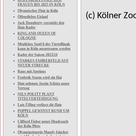
DFB-POKALFINALE DER
FRAUEN BIS 2025 IN KÖLN
Olympisches Flair in Köln
(c) Kölner Zo
Öffentlicher Eislauf
Jack Dougherty verstärkt den
Haie-Kader
KING AND QUEEN OF
COLOGNE
Mögliches Spiel 6 des Viertelfinals
kann in Köln ausgetragen werden
Kader der Saison 2023/24
STARKES FAHRERFELD AUF
NEUER STRECKE
Raus mit Applaus
Frederik Storm wird ein Hai
Haie nehmen Justin Schütz unter
Vertrag
NILS POLITT PLANT
TITELVERTEIDIGUNG
Luis Üffing verlässt die Haie
POPPEL GEWINNT RUND UM
KÖLN
Clifford Fisher neuer Headcoach
der Köln 99ers
Olympiasiegerin Mandy Islacker