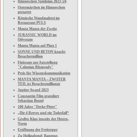
Hänneschen Spielplan 2023 /24
Ostermärchen im Hänneschen
gestartet
Römische Wandmalerei im
Restaurant PULS
Manta Manta der Zweite
JURASSIC WORLD im
Odyssum
Manta Manta auf Platz 1
SONNE UND BETON knackt
Besuchermillion
Finissage zur Ausstellung
"Colonian Rhapsody"
Preis für Wissenskommunikation
MANTA MANTA – ZWOTER
TEIL ist Besuchermillionär
Jupiter Award 2023
Constantin Film gratuliert
Sebastian Bezzel
100 Jahre "Decke Pitter"
„Die 4 Reeves und ein Todesfall“
Großes Kino jenseits der Hetero-
Norm
Eröffnung der Freitreppe
Zu Heiligabend: Banteng-