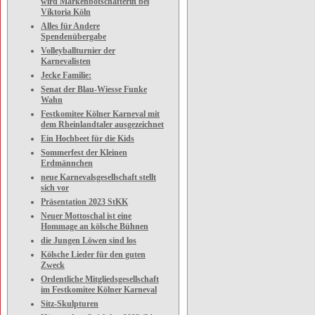
wird Markenbotschafterin bei
Viktoria Köln
Alles für Andere
Spendenübergabe
Volleyballturnier der
Karnevalisten
Jecke Familie:
Senat der Blau-Wiesse Funke
Wahn
Festkomitee Kölner Karneval mit
dem Rheinlandtaler ausgezeichnet
Ein Hochbeet für die Kids
Sommerfest der Kleinen
Erdmännchen
neue Karnevalsgesellschaft stellt
sich vor
Präsentation 2023 StKK
Neuer Mottoschal ist eine
Hommage an kölsche Bühnen
die Jungen Löwen sind los
Kölsche Lieder für den guten
Zweck
Ordentliche Mitgliedsgesellschaft
im Festkomitee Kölner Karneval
Sitz-Skulpturen