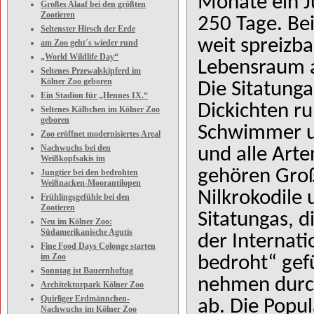
Monate ein Ju
Großes Alaaf bei den größten
Zootieren
250 Tage. Be
Seltenster Hirsch der Erde
weit spreizba
am Zoo geht´s wieder rund
„World Wildlife Day“
Lebensraum a
Seltenes Przewalskipferd im
Kölner Zoo geboren
Die Sitatunga
Ein Stadion für „Hennes IX.“
Dickichten r
Seltenes Kälbchen im Kölner Zoo
geboren
Schwimmer un
Zoo eröffnet modernisiertes Areal
Nachwuchs bei den
und alle Art
Weißkopfsakis im
gehören Groß
Jungtier bei den bedrohten
Weißnacken-Moorantilopen
Nilkrokodile
Frühlingsgefühle bei den
Zootieren
Sitatungas, d
Neu im Kölner Zoo:
Südamerikanische Agutis
der Internati
Fine Food Days Colonge starten
im Zoo
bedroht“ gefü
Sonntag ist Bauernhoftag
nehmen durch
Architekturpark Kölner Zoo
Quirliger Erdmännchen-
ab. Die Popul
Nachwuchs im Kölner Zoo