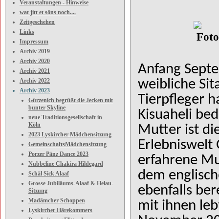
Veranstaltungen - Hinweise
wat jitt et söns noch....
Zeitgeschehen
Links
Foto: W. 
Impressum
Archiv 2019
Archiv 2020
Anfang Septe
Archiv 2021
Archiv 2022
weibliche Si
Archiv 2023
Tierpfleger 
Gürzenich begrüßt die Jecken mit
bunter Skyline
Kisuaheli bed
neue Traditionsgesellschaft in
Köln
Mutter ist di
2023 Lyskircher Mädchensitzung
Erlebniswelt 
GemeinschaftsMädchensitzung
Porzer Pänz Dance 2023
erfahrene Mu
Nubbeline Chakira Hildegard
dem englisch
Schäl Sick Alaaf
Grosse Jubiläums-Alaaf & Helau-
ebenfalls be
Sitzung
Madämcher Schoppen
mit ihnen leb
Lyskircher Härekommers