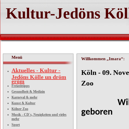
Kultur-Jedöns Köl
Menü
Willkommen „Imara“:
Aktuelles - Kultur -
Köln - 
Jedöns Kölle un dröm
eröm
Zoo
Freizeittipps
Gesundheit & Medizin
Karneval & mehr
Willkomme
Kunst & Kultur
Kölner Zoo
geboren
Musik - CD´s, Neuigkeiten und vieles
mehr
Sport