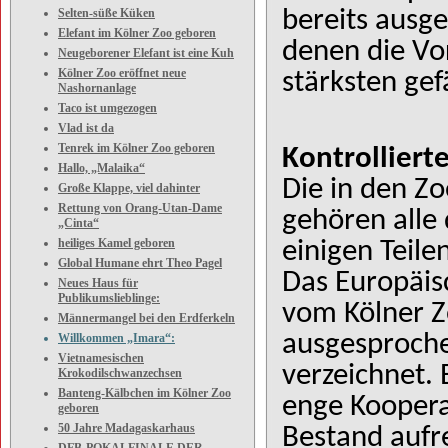
Selten-süße Küken
bereits ausge
Elefant im Kölner Zoo geboren
denen die Vo
Neugeborener Elefant ist eine Kuh
Kölner Zoo eröffnet neue
stärksten gef
Nashornanlage
Taco ist umgezogen
Vlad ist da
Tenrek im Kölner Zoo geboren
Kontrolliert
Hallo, „Malaika“
Die in den Z
Große Klappe, viel dahinter
Rettung von Orang-Utan-Dame
gehören alle 
„Cinta“
heiliges Kamel geboren
einigen Teile
Global Humane ehrt Theo Pagel
Das Europäis
Neues Haus für
Publikumslieblinge:
vom Kölner Z
Männermangel bei den Erdferkeln
ausgesprochen
Willkommen „Imara“:
Vietnamesischen
verzeichnet. 
Krokodilschwanzechsen
Banteng-Kälbchen im Kölner Zoo
enge Koopera
geboren
50 Jahre Madagaskarhaus
Bestand aufr