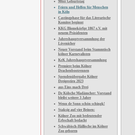
90ter Geburtstag
Feiern und Helfen für Menschen
in Köln
Castingphase für das Literarische
Komitee beginnt
KKG Blomekörfge 1867 e.V. mit
neuem Präsidenten
Jahreshauptversammlung der
Lövenicher
Neuer Vorstand beim Stammtisch
kölner Karnevalisten
KrK Jahreshauptversammlung
Premiere beim Kölner
Drachenbootrennen
Spendenübergabe Kölner
Dreigestirn 2023
aus Eins mach Drei
De Kölsche Madämcher: Vorstand
bleibt weitere 3 Jahre
Wenn de Sonn schön schingk!
Staksig auf vier Beinen:
Kölner Zoo mit bedeutender
Erbschaft bedacht
Schwäbisch-Hällische im Kölner
Zoo geboren