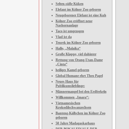
Selten-süße Küken
Elefant im Kölner Zoo geboren
Neugeborener Elefant ist eine Kuh
Kölner Zoo eröffnet neue
Nashornanlage
Taco ist umgezogen
Vlad ist da
Tenrek im Kölner Zoo geboren
Hallo, „Malaika“
Große Klappe, viel dahinter
Rettung von Orang-Utan-Dame
„Cinta“
heiliges Kamel geboren
Global Humane ehrt Theo Pagel
Neues Haus für
Publikumslieblinge:
Männermangel bei den Erdferkeln
Willkommen „Imara“:
Vietnamesischen
Krokodilschwanzechsen
Banteng-Kälbchen im Kölner Zoo
geboren
50 Jahre Madagaskarhaus