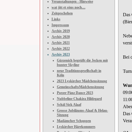
Veranstaltungen - Hinweise
wat jitt et söns noch....
Zeitgeschehen
Das 
Links
(Bie
Impressum
Archiv 2019
Nebe
Archiv 2020
verst
Archiv 2021
Archiv 2022
Archiv 2023
Bei 
Gürzenich begrüßt die Jecken mit
bunter Skyline
neue Traditionsgesellschaft in
Turni
Köln
2023 Lyskircher Mädchensitzung
Wuns
GemeinschaftsMädchensitzung
09:0
Porzer Pänz Dance 2023
Nubbeline Chakira Hildegard
11:0
Schäl Sick Alaaf
Aben
Grosse Jubiläums-Alaaf & Helau-
Das 
Sitzung
Vera
Madämcher Schoppen
Lyskircher Härekommers