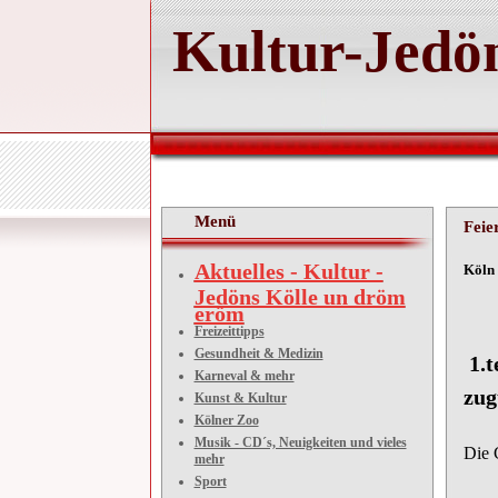
Kultur-Jedön
Menü
Feie
Aktuelles - Kultur -
Köln 
Jedöns Kölle un dröm
eröm
Freizeittipps
Gesundheit & Medizin
1.t
Karneval & mehr
zug
Kunst & Kultur
Kölner Zoo
Musik - CD´s, Neuigkeiten und vieles
Die 
mehr
Sport