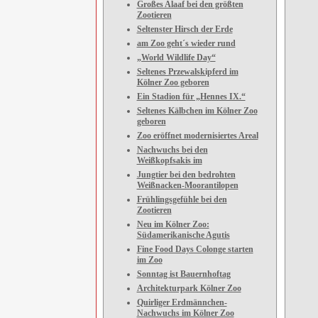
Großes Alaaf bei den größten
Zootieren
Seltenster Hirsch der Erde
am Zoo geht´s wieder rund
„World Wildlife Day“
Seltenes Przewalskipferd im
Kölner Zoo geboren
Ein Stadion für „Hennes IX.“
Seltenes Kälbchen im Kölner Zoo
geboren
Zoo eröffnet modernisiertes Areal
Nachwuchs bei den
Weißkopfsakis im
Jungtier bei den bedrohten
Weißnacken-Moorantilopen
Frühlingsgefühle bei den
Zootieren
Neu im Kölner Zoo:
Südamerikanische Agutis
Fine Food Days Colonge starten
im Zoo
Sonntag ist Bauernhoftag
Architekturpark Kölner Zoo
Quirliger Erdmännchen-
Nachwuchs im Kölner Zoo