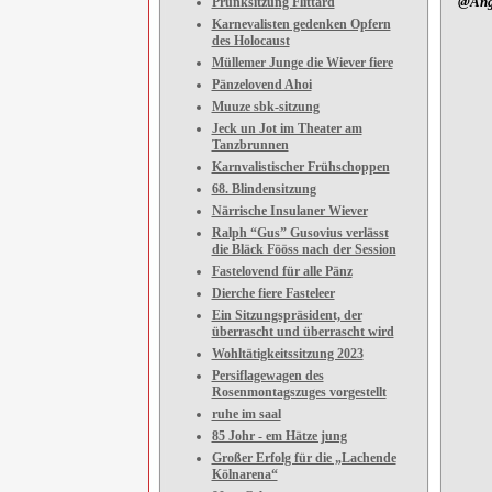
@Ange
Prunksitzung Flittard
Karnevalisten gedenken Opfern
des Holocaust
Müllemer Junge die Wiever fiere
Pänzelovend Ahoi
Muuze sbk-sitzung
Jeck un Jot im Theater am
Tanzbrunnen
Karnvalistischer Frühschoppen
68. Blindensitzung
Närrische Insulaner Wiever
Ralph “Gus” Gusovius verlässt
die Bläck Fööss nach der Session
Fastelovend für alle Pänz
Dierche fiere Fasteleer
Ein Sitzungspräsident, der
überrascht und überrascht wird
Wohltätigkeitssitzung 2023
Persiflagewagen des
Rosenmontagszuges vorgestellt
ruhe im saal
85 Johr - em Hätze jung
Großer Erfolg für die „Lachende
Kölnarena“