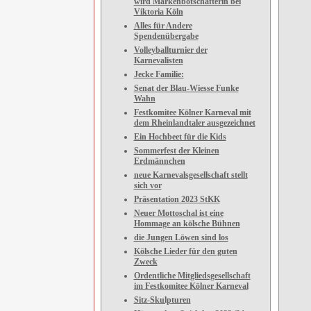
wird Markenbotschafterin bei
Viktoria Köln
Alles für Andere
Spendenübergabe
Volleyballturnier der
Karnevalisten
Jecke Familie:
Senat der Blau-Wiesse Funke
Wahn
Festkomitee Kölner Karneval mit
dem Rheinlandtaler ausgezeichnet
Ein Hochbeet für die Kids
Sommerfest der Kleinen
Erdmännchen
neue Karnevalsgesellschaft stellt
sich vor
Präsentation 2023 StKK
Neuer Mottoschal ist eine
Hommage an kölsche Bühnen
die Jungen Löwen sind los
Kölsche Lieder für den guten
Zweck
Ordentliche Mitgliedsgesellschaft
im Festkomitee Kölner Karneval
Sitz-Skulpturen