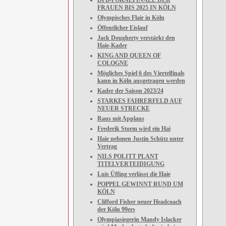
DFB-POKALFINALE DER
FRAUEN BIS 2025 IN KÖLN
Olympisches Flair in Köln
Öffentlicher Eislauf
Jack Dougherty verstärkt den
Haie-Kader
KING AND QUEEN OF
COLOGNE
Mögliches Spiel 6 des Viertelfinals
kann in Köln ausgetragen werden
Kader der Saison 2023/24
STARKES FAHRERFELD AUF
NEUER STRECKE
Raus mit Applaus
Frederik Storm wird ein Hai
Haie nehmen Justin Schütz unter
Vertrag
NILS POLITT PLANT
TITELVERTEIDIGUNG
Luis Üffing verlässt die Haie
POPPEL GEWINNT RUND UM
KÖLN
Clifford Fisher neuer Headcoach
der Köln 99ers
Olympiasiegerin Mandy Islacker