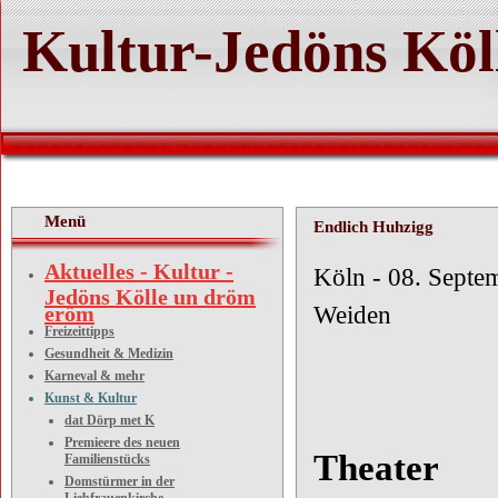
Kultur-Jedöns Köl
Menü
Endlich Huhzigg
Aktuelles - Kultur -
Köln - 
Jedöns Kölle un dröm
eröm
Weiden
Freizeittipps
Gesundheit & Medizin
Karneval & mehr
Kunst & Kultur
Neues A
dat Dörp met K
Premieere des neuen
Theater
Familienstücks
Domstürmer in der