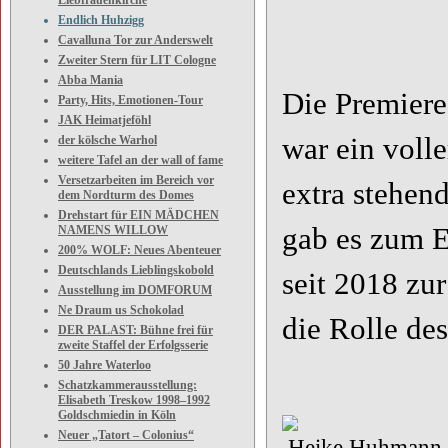
Liebfrauenkirche
Endl
Endlich Huhzigg
Cavalluna Tor zur Anderswelt
Zweiter Stern für LIT Cologne
Abba Mania
Die Premiere
Party, Hits, Emotionen-Tour
JAK Heimatjeföhl
war ein voll
der kölsche Warhol
weitere Tafel an der wall of fame
Versetzarbeiten im Bereich vor
extra stehen
dem Nordturm des Domes
Drehstart für EIN MÄDCHEN
gab es zum 
NAMENS WILLOW
200% WOLF: Neues Abenteuer
Deutschlands Lieblingskobold
seit 2018 zu
Ausstellung im DOMFORUM
Ne Draum us Schokolad
die Rolle de
DER PALAST: Bühne frei für
zweite Staffel der Erfolgsserie
50 Jahre Waterloo
Schatzkammerausstellung:
Elisabeth Treskow 1998–1992
Goldschmiedin in Köln
Neuer „Tatort – Colonius“
Heike Huhmann u