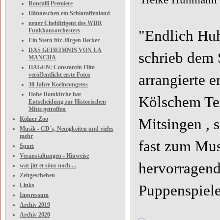
Roncalli Premiere
Hänneschen em Schlaraffenland
neuer Chefdirigent des WDR
Funkhausorchesters
"Endlich Huh
Ein Stern für Jürgen Becker
DAS GEHEIMNIS VON LA
schrieb dem 
MANCHA
HAGEN: Constantin Film
veröffentlicht erste Fotos
arrangierte e
30 Jahre Koelncongress
Hohe Domkirche hat
Kölschem Tex
Entscheidung zur Historischen
Mitte getroffen
Kölner Zoo
Mitsingen , 
Musik - CD´s, Neuigkeiten und vieles
mehr
fast zum Musi
Sport
Veranstaltungen - Hinweise
hervorragen
wat jitt et söns noch....
Zeitgeschehen
Links
Puppenspiel
Impressum
Archiv 2019
Archiv 2020