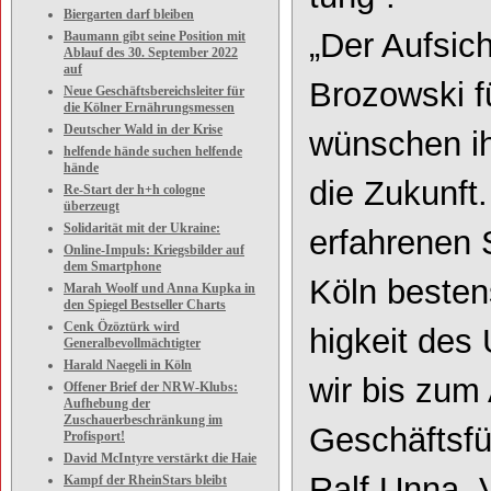
Biergarten darf bleiben
„Der Aufsich
Baumann gibt seine Position mit
Ablauf des 30. September 2022
auf
Brozowski fü
Neue Geschäftsbereichsleiter für
die Kölner Ernährungsmessen
Deutscher Wald in der Krise
wünschen ih
helfende hände suchen helfende
hände
die Zukunft
Re-Start der h+h cologne
überzeugt
Solidarität mit der Ukraine:
erfahren
en 
Online-Impuls: Kriegsbilder auf
dem Smartphone
Köln besten
Marah Woolf und Anna Kupka in
den Spiegel Bestseller Charts
Cenk Özöztürk wird
higkeit des
Generalbevollmächtigter
Harald Naegeli in Köln
wir
bis zum
Offener Brief der NRW-Klubs:
Aufhebung der
Zuschauerbeschränkung im
Geschäftsfü
Profisport!
David McIntyre verstärkt die Haie
Ralf Unna,
Kampf der RheinStars bleibt