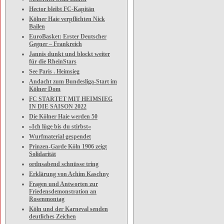
Hector bleibt FC-Kapitän
Kölner Haie verpflichten Nick
Bailen
EuroBasket: Erster Deutscher
Gegner – Frankreich
Jannis dunkt und blockt weiter
für die RheinStars
See Paris . Heimsieg
Andacht zum Bundesliga-Start im
Kölner Dom
FC STARTET MIT HEIMSIEG
IN DIE SAISON 2022
Die Kölner Haie werden 50
»Ich lüge bis du stirbst«
Wurfmaterial gespendet
Prinzen-Garde Köln 1906 zeigt
Solidarität
ordnsabend schnüsse tring
Erklärung von Achim Kaschny
Fragen und Antworten zur
Friedensdemonstration an
Rosenmontag
Köln und der Karneval senden
deutliches Zeichen