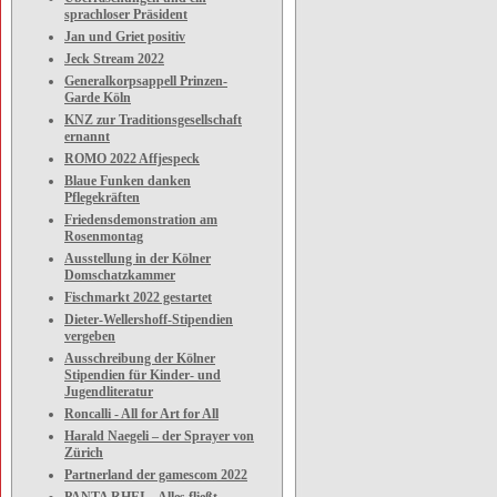
sprachloser Präsident
Jan und Griet positiv
Jeck Stream 2022
Generalkorpsappell Prinzen-
Garde Köln
KNZ zur Traditionsgesellschaft
ernannt
ROMO 2022 Affjespeck
Blaue Funken danken
Pflegekräften
Friedensdemonstration am
Rosenmontag
Ausstellung in der Kölner
Domschatzkammer
Fischmarkt 2022 gestartet
Dieter-Wellershoff-Stipendien
vergeben
Ausschreibung der Kölner
Stipendien für Kinder- und
Jugendliteratur
Roncalli - All for Art for All
Harald Naegeli – der Sprayer von
Zürich
Partnerland der gamescom 2022