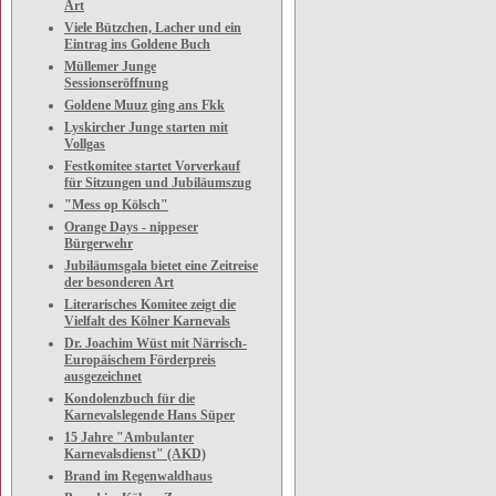
Art
Viele Bützchen, Lacher und ein
Eintrag ins Goldene Buch
Müllemer Junge
Sessionseröffnung
Goldene Muuz ging ans Fkk
Lyskircher Junge starten mit
Vollgas
Festkomitee startet Vorverkauf
für Sitzungen und Jubiläumszug
"Mess op Kölsch"
Orange Days - nippeser
Bürgerwehr
Jubiläumsgala bietet eine Zeitreise
der besonderen Art
Literarisches Komitee zeigt die
Vielfalt des Kölner Karnevals
Dr. Joachim Wüst mit Närrisch-
Europäischem Förderpreis
ausgezeichnet
Kondolenzbuch für die
Karnevalslegende Hans Süper
15 Jahre "Ambulanter
Karnevalsdienst" (AKD)
Brand im Regenwaldhaus