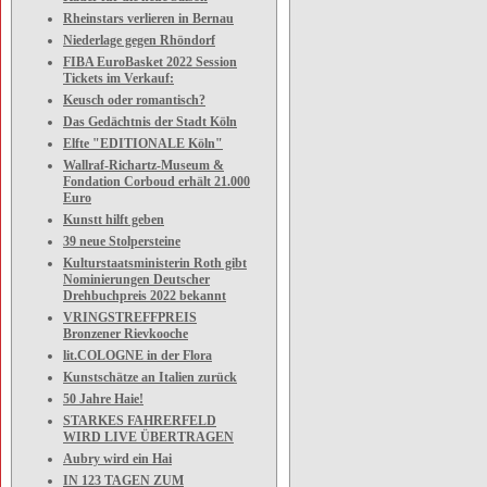
Rheinstars verlieren in Bernau
Niederlage gegen Rhöndorf
FIBA EuroBasket 2022 Session
Tickets im Verkauf:
Keusch oder romantisch?
Das Gedächtnis der Stadt Köln
Elfte "EDITIONALE Köln"
Wallraf-Richartz-Museum &
Fondation Corboud erhält 21.000
Euro
Kunstt hilft geben
39 neue Stolpersteine
Kulturstaatsministerin Roth gibt
Nominierungen Deutscher
Drehbuchpreis 2022 bekannt
VRINGSTREFFPREIS
Bronzener Rievkooche
lit.COLOGNE in der Flora
Kunstschätze an Italien zurück
50 Jahre Haie!
STARKES FAHRERFELD
WIRD LIVE ÜBERTRAGEN
Aubry wird ein Hai
IN 123 TAGEN ZUM