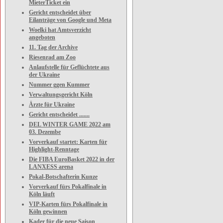
MieterTicket ein
Gericht entscheidet über
Eilanträge von Google und Meta
Woelki hat Amtsverzicht
angeboten
11. Tag der Archive
Riesenrad am Zoo
Anlaufstelle für Geflüchtete aus
der Ukraine
Nummer ggen Kummer
Verwaltungsgericht Köln
Ärzte für Ukraine
Gericht entscheidet .......
DEL WINTER GAME 2022 am
03. Dezembe
Vorverkauf startet: Karten für
Highlight-Renntage
Die FIBA EuroBasket 2022 in der
LANXESS arena
Pokal-Botschafterin Kunze
Vorverkauf fürs Pokalfinale in
Köln läuft
VIP-Karten fürs Pokalfinale in
Köln gewinnen
Kader für die neue Saison