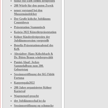
funke rut-wieß stellen dreigestirn
200 Würfe für den guten Zweck
neuer vorstand bei den
Muuzemändelcher
Der Große kölsche Jubiläums
Countdown
Präsentation Stammtisch
Kajuja 2022 Künstlerpräsentation
Kölner Kinderdreigestirn der
Jubiläumssession vorgestellt
Benefiz-Präsentationsabend des
KrK
Altstädter: Hans Kölschbach &
Dr. Björn Braun wiedergewählt
Panini-Alaaf: Jeckes
Sammelalbum zum 200.
Geburtstag
Sessionseröffnung der KG Fidele
Fortuna
Kappengala2022
200 Jahre organisierter Kölner
Karneval
Wagenengel gesucht
der Jubiläumsschal ist da
Sessionseröffnung op schmucke