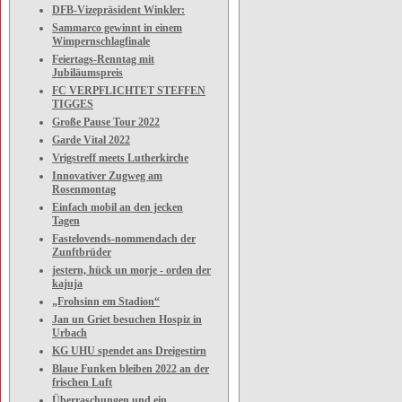
DFB-Vizepräsident Winkler:
Sammarco gewinnt in einem
Wimpernschlagfinale
Feiertags-Renntag mit
Jubiläumspreis
FC VERPFLICHTET STEFFEN
TIGGES
Große Pause Tour 2022
Garde Vital 2022
Vrigstreff meets Lutherkirche
Innovativer Zugweg am
Rosenmontag
Einfach mobil an den jecken
Tagen
Fastelovends-nommendach der
Zunftbrüder
jestern, hück un morje - orden der
kajuja
„Frohsinn em Stadion“
Jan un Griet besuchen Hospiz in
Urbach
KG UHU spendet ans Dreigestirn
Blaue Funken bleiben 2022 an der
frischen Luft
Überraschungen und ein