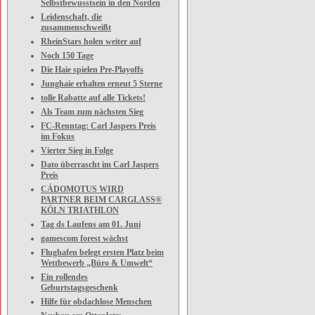
Selbstbewusstsein in den Norden
Leidenschaft, die
zusammenschweißt
RheinStars holen weiter auf
Noch 150 Tage
Die Haie spielen Pre-Playoffs
Junghaie erhalten erneut 5 Sterne
tolle Rabatte auf alle Tickets!
Als Team zum nächsten Sieg
FC-Renntag: Carl Jaspers Preis
im Fokus
Vierter Sieg in Folge
Dato überrascht im Carl Jaspers
Preis
CÁDOMOTUS WIRD
PARTNER BEIM CARGLASS®
KÖLN TRIATHLON
Tag ds Laufens am 01. Juni
gamescom forest wächst
Flughafen belegt ersten Platz beim
Wettbewerb „Büro & Umwelt“
Ein rollendes
Geburtstagsgeschenk
Hilfe für obdachlose Menschen