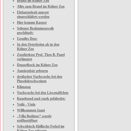
Brand im Kölner Zoo
Alles zum Brand im Kölner Zoo
Elefantenkuh musste
eingeschläfert werden
Hier kommt Kasper
Seltener Brahminenweih
geschlüpft:
Graziles Duo:
In den Osterferien ab in den
Kölner Zoo
Zoodirektor Prof. Theo B. Pagel
verlängert
Doppelbock im Kölner Zoo
Ameisenbär geboren
dreifacher Nachwuchs bei den
Pinselohrschweinen
Klimatag
Nachwuchs bei den Löwenäffchen
Kugelrund und stark gefährdet:
Voilá - Viola
Willkommen Izani
„Villa Bodinus“ wurde
eröffnetöffnet
Schwäbisch-Hällische Ferkel im
Kölner Zoo geboren