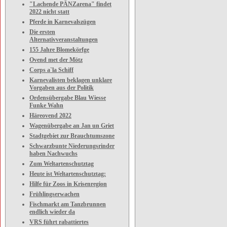
"Lachende PÄNZarena" findet
2022 nicht statt
Pferde in Karnevalszügen
Die ersten
Alternativveranstaltungen
155 Jahre Blomekörfge
Ovend met der Mötz
Corps a`la Schiff
Karnevalisten beklagen unklare
Vorgaben aus der Politik
Ordensübergabe Blau Wiesse
Funke Wahn
Häreovend 2022
Wagenübergabe an Jan un Griet
Stadtgebiet zur Brauchtumszone
Schwarzbunte Niederungsrinder
haben Nachwuchs
Zum Weltartenschutztag
Heute ist Weltartenschutztag:
Hilfe für Zoos in Krisenregion
Frühlingserwachen
Fischmarkt am Tanzbrunnen
endlich wieder da
VRS führt rabattiertes