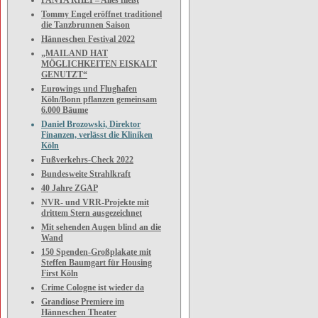
PANTA RHEI – Alles fließt
Tommy Engel eröffnet traditionel
die Tanzbrunnen Saison
Hänneschen Festival 2022
„MAILAND HAT
MÖGLICHKEITEN EISKALT
GENUTZT“
Eurowings und Flughafen
Köln/Bonn pflanzen gemeinsam
6.000 Bäume
Daniel Brozowski, Direktor
Finanzen, verlässt die Kliniken
Köln
Fußverkehrs-Check 2022
Bundesweite Strahlkraft
40 Jahre ZGAP
NVR- und VRR-Projekte mit
drittem Stern ausgezeichnet
Mit sehenden Augen blind an die
Wand
150 Spenden-Großplakate mit
Steffen Baumgart für Housing
First Köln
Crime Cologne ist wieder da
Grandiose Premiere im
Hänneschen Theater