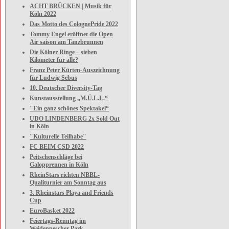
ACHT BRÜCKEN | Musik für
Köln 2022
Das Motto des ColognePride 2022
Tommy Engel eröffnet die Open
Air saison am Tanzbrunnen
Die Kölner Ringe – sieben
Kilometer für alle?
Franz Peter Kürten-Auszeichnung
für Ludwig Sebus
10. Deutscher Diversity-Tag
Kunstausstellung „M.Ü.L.L.“
"Ein ganz schönes Spektakel“
UDO LINDENBERG 2x Sold Out
in Köln
"Kulturelle Teilhabe"
FC BEIM CSD 2022
Peitschenschläge bei
Galopprennen in Köln
RheinStars richten NBBL-
Qualiturnier am Sonntag aus
3. Rheinstars Playa and Friends
Cup
EuroBasket 2022
Feiertags-Renntag im
Weidenpescher Park