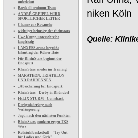
unbelohnt
Baeck übernimmt Team
niken Köln
ANDRÉ GREIPEL WIRD
SPORTLICHER LEITER
Chance zur Revanche
wichtiger heimsieg der rheinstars
Uwe Krupp unterschreibt
Quelle: Klini
langfristig
LANXESS arena begrüßt
Eilantrag der Kölner Haie
Für RheinStars beginnt der
Endspurt
RheinStars wieder im Training
MARATHON, TRIATHLON
UND RADRENNEN
„Absicherung für Endspurt:
RheinStars - Derby in Rhöndorf
FELIX STURM - Comeback
Derbyniederlage nach
Verlängerung
Jagd nach den nächsten Punkten
RheinStars punkten gegen TKS
49ers
Rollstuhlbasketball – "Try-Out
für Ladies und Girls"