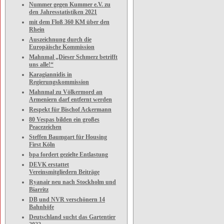
Nummer gegen Kummer e.V. zu
den Jahresstatistiken 2021
mit dem Floß 360 KM über den
Rhein
Auszeichnung durch die
Europäische Kommission
Mahnmal „Dieser Schmerz betrifft
uns alle!“
Karagiannidis in
Regierungskommission
Mahnmal zu Völkermord an
Armeniern darf entfernt werden
Respekt für Bischof Ackermann
80 Vespas bilden ein großes
Peacezeichen
Steffen Baumgart für Housing
First Köln
bpa fordert gezielte Entlastung
DEVK erstattet
Vereinsmitgliedern Beiträge
Ryanair neu nach Stockholm und
Biarritz
DB und NVR verschönern 14
Bahnhöfe
Deutschland sucht das Gartentier