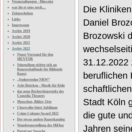
Veranstaltungen - Hinweise
Die Klinike
wat jitt et söns noch....
Zeitgeschehen
Links
Daniel Bro
Impressum
Archiv 2019
Brozowski
d
Archiv 2020
Archiv 2021
wechselsei
Archiv 2022
Neuer Vorstand für den
MENTOR
31.12.2022 
Stipendium richtet sich an
Kunstschaffende für Bildende
beruflichen
Kunst
„Stolpersteine NRW“
Acht Brücken - Musik für Köln
schaftliche
das neue Rechercheprojekt des
Comedia Theaters
Stadt Köln
Menschen, Bilder, Orte
Chorweihe feiert Jubiläum
die gute un
Crime Cologne Award 2022
Der etwas andere Kunstkatalog
Wanderausstellung des MiQua
Jahren seine
Portal zur Sprache