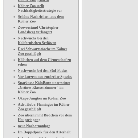
Kölner Zoo stellt
Nachhaltigkeitsstrategie vor
Schöne Nachrichten aus dem
Kölner Zoo
Zoovorstand Christopher
Landsberg verlängert
Nachwuchs bei den
Kalifornischen Seelöwen
Drei Schwarzstörche im Kölner
Zoo geschlüpft
Kälbchen auf dem Clemenshof zu
sehen
Nachwuchs bei den Süd-Pudus
Vor kurzem neu entdeckte Spezies
Sparkasse KölnBonn unterstützt
„Grünes Klassenzimmer" im
Kölner Zoo
Okapi-Jungtier im Kölner Zoo
Acht Kuba-Flamingos im Kölner
Zoo geschlüpft
Zoo übernimmt Büdchen vor dem
Haupteingang
neue Nashornanlage
Im Doppelpack für den Arterhalt