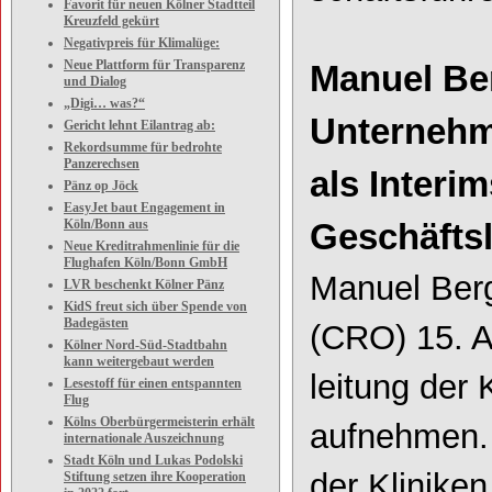
Favorit für neuen Kölner Stadtteil
Kreuzfeld gekürt
Negativpreis für Klimalüge:
Neue Plattform für Transparenz
Manuel Be
und Dialog
„Digi… was?“
Unterneh
Gericht lehnt Eilantrag ab:
Rekordsumme für bedrohte
Panzerechsen
als Inte
r
im
Pänz op Jöck
EasyJet baut Engagement in
Köln/Bonn aus
Geschäftsl
Neue Kreditrahmenlinie für die
Flughafen Köln/Bonn GmbH
Manuel Berg
LVR beschenkt Kölner Pänz
KidS freut sich über Spende von
Badegästen
(CRO) 15. Ap
Kölner Nord-Süd-Stadtbahn
kann weitergebaut werden
leitung der 
Lesestoff für einen entspannten
Flug
Kölns Oberbürgermeisterin erhält
aufnehmen.
internationale Auszeichnung
Stadt Köln und Lukas Podolski
der Kliniken
Stiftung setzen ihre Kooperation