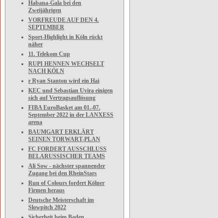
Habana-Gala bei den
Zweijährigen
VORFREUDE AUF DEN 4.
SEPTEMBER
Sport-Highlight in Köln rückt
näher
11. Telekom Cup
RUPI HENNEN WECHSELT
NACH KÖLN
r Ryan Stanton wird ein Hai
KEC und Sebastian Uvira einigen
sich auf Vertragsauflösung
FIBA EuroBasket am 01.-07.
September 2022 in der LANXESS
arena
BAUMGART ERKLÄRT
SEINEN TORWART-PLAN
FC FORDERT AUSSCHLUSS
BELARUSSISCHER TEAMS
Ali Sow - nächster spannender
Zugang bei den RheinStars
Run of Colours fordert Kölner
Firmen heraus
Deutsche Meisterschaft im
Slowpitch 2022
Sicherheit beim Baden