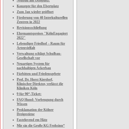
Neubau am Ottoplatz:
Konzepte für den Ebertplatz
Zum Jan wieder geöffnet
Förderung von 40 Interkulturellen
Zentren in 2022
Revisionsschließung
Ehrenamtspreises "KölnEngagiert
2022"
Lebendiger Friedhof – Raum für
Artenvielfalt
Verwaltung schlägt Schulbau-
Gesellschaft vor
Neuartiges System für
nachhaltigen Ackerbau
Fürbitten und Friedensgebete
Prof. Dr. Horst Kierdorf,
Klinischer Direktor, verlässt die
Kliniken Köln
9 für 90“-Ticket:
FAQ Hund: Vorbeugung durch
Wissen
Proklamation der Kölner
Dreigestirne
Fastelovend em Hätz
Mir sin die Große KG Frohsinn“