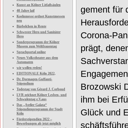
Kunst an Kölner Litfaßsäulen
gement für 
40 Jahre laif
Koelnmesse ordnet Kunstmessen
Herausforde
neu
Bärbelchen in Rente
Schwester Hero und Sanitäter
Corona
-
Pan
Hero
Sonderprogramm der Kölner
prägt, dene
Museen zum Weltfrauentag
Sprachportal online
Neues Volkstheater aus dem
Sachverstand
Automaten
wir wollen reden!
Engagement 
EDITIONALE Köln 2022,
Dr. Dormagen-Guffanti-
Stipendium
Brozowski 
Todestag von Gérard J. Corboud
LVR zeichnet Kölner Lesben- und
ihm bei Erf
Schwulentag e.V.aus
Das „Atelier Galata“
Stipendienprogramm der Stadt
Glück und E
Köln
Förderstipendien 2022 –
schäftsführe
Bewerbungen ab jetzt möglich