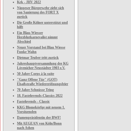
Krk - JHV 2022
Nippeser Bürgerwehr zieht sich
von Sanierung des FORT X
zurück
Die Große Kölner unterstützt und
hilft
Ein Blau-Wiesser
Herzblutkarnevalist nimmt
Abschied
Neuer Vorstand bei Blau Wiesse
Funke Wahn
Dietmar Teuber tritt zurück
Jahreshauptversammlung der KG
Lövenicher Neustädter 1903 e.V.
50 Jahre Corps à la suite
"Ganz Offene Tür" (GOT)
Elsaßstraße Wiedereröfnungsfeier
70 Jahre Schnüsse Tring
18. Fastelovends-Classics 2022
Fastelovends - Classic
KKG Blomekörfge mit neuem 1.
Vorsitzenden
Damenpräsidentin der BWF!
Mit AEGEAN von Köln/Bonn
nach Athen