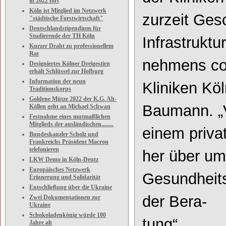
in 2022 fort
Köln ist Mitglied im Netzwerk
zurzeit
Gesc
"städtische Forstwirtschaft"
Deutschlandstipendium für
Studierende der TH Köln
Infrastruktu
Kurzer Draht zu professionellem
Rat
nehmens c
Designiertes Kölner Dreigestirn
erhält Schlüssel zur Hofburg
Information der neun
Kliniken Kö
Traditionskorps
Goldene Mütze 2022 der K.G. Alt-
Baumann.
„
Köllen geht an Michael Schwan
Festnahme eines mutmaßlichen
Mitglieds der ausländischen........
einem privat
Bundeskanzler Scholz und
Frankreichs Präsident Macron
telefonieren
her über
um
LKW Demo in Köln-Deutz
Europäisches Netzwerk
Gesundheit
Erinnerung und Solidarität
Entschließung über die Ukraine
der Bera-
Zwei Dokumentationen zur
Ukraine
Schokoladenkönig würde 100
tung
“.
Jahre alt