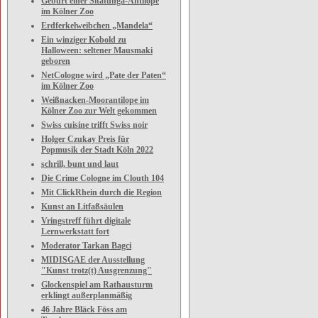
Geburt einer Sitatunga-Antilope
im Kölner Zoo
Erdferkelweibchen „Mandela“
Ein winziger Kobold zu
Halloween: seltener Mausmaki
geboren
NetCologne wird „Pate der Paten“
im Kölner Zoo
Weißnacken-Moorantilope im
Kölner Zoo zur Welt gekommen
Swiss cuisine trifft Swiss noir
Holger Czukay Preis für
Popmusik der Stadt Köln 2022
schrill, bunt und laut
Die Crime Cologne im Clouth 104
Mit ClickRhein durch die Region
Kunst an Litfaßsäulen
Vringstreff führt digitale
Lernwerkstatt fort
Moderator Tarkan Bagci
MIDISGAE der Ausstellung
"Kunst trotz(t) Ausgrenzung"
Glockenspiel am Rathausturm
erklingt außerplanmäßig
46 Jahre Bläck Föss am