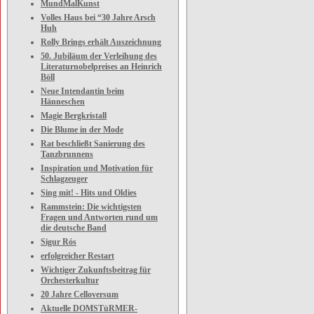
MundMalKunst
Volles Haus bei “30 Jahre Arsch
Huh
Rolly Brings erhält Auszeichnung
50. Jubiläum der Verleihung des
Literaturnobelpreises an Heinrich
Böll
Neue Intendantin beim
Hänneschen
Magie Bergkristall
Die Blume in der Mode
Rat beschließt Sanierung des
Tanzbrunnens
Inspiration und Motivation für
Schlagzeuger
Sing mit! - Hits und Oldies
Rammstein: Die wichtigsten
Fragen und Antworten rund um
die deutsche Band
Sigur Rós
erfolgreicher Restart
Wichtiger Zukunftsbeitrag für
Orchesterkultur
20 Jahre Celloversum
Aktuelle DOMSTüRMER-