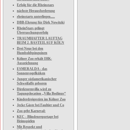
Erfolg für die Rheinstars
nächste Herausforderung
rheinstarts unterliegen.....
DBB-Ehrung für Dirk Nowitzki
RheinStars gelingt
Überraschungserfolg
TRAUMHAFTER LAUFTAG
BEIM 2. BASTEILAUF KÖLN
Drei Neue bei den
Humboldtpinguinen
Kölner Zoo erhält IHK-
Auszeichnung
ESMERALDA - das
Sonnenvogelküken
Junger südamerikanischer
Schweifaffe geboren
Direktorenvilla wird zu
Tagungslocation „Villa Bodinus“
Kinderdreigestirn im Kölner Zoo
Jecke Gäste bei Faultier und Co
Zoo geht Karneval:
KEC - Blindenreportage bei
Heimspielen
Mit Respekt und