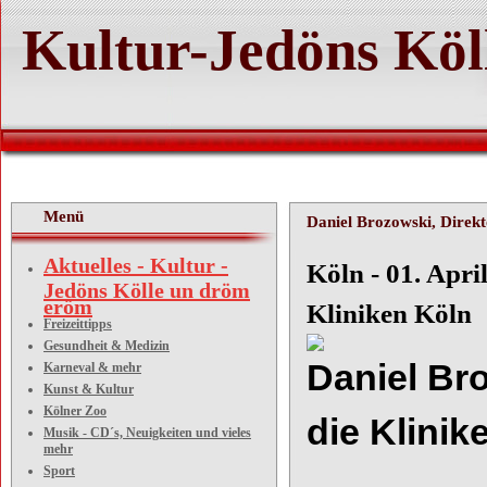
Kultur-Jedöns Köl
Menü
Daniel Brozowski, Direkt
Aktuelles - Kultur -
Köln
Jedöns Kölle un dröm
eröm
Kliniken Köln
Freizeittipps
Gesundheit & Medizin
Daniel Br
Karneval & mehr
Kunst & Kultur
Kölner Zoo
die Klini
Musik - CD´s, Neuigkeiten und vieles
mehr
Sport