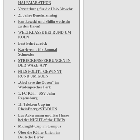
HALBMARATHON
Verstärkung für die Haie-Abwehr
21 Jahre Benefizrenntag
Pantkowski und Shilin wechseln
zu den Haien!
WELTKLASSE BEI RUND UM
KÖLN
Bast kehrt zurück
Karriereaus für Jammal
Schmedes
STRECKENSPERRUNGEN IN
DER WAZE-APP
NILS POLITT GEWINNT
RUND UM KÖLN
„God save the Queen“ im
Weidenpescher Park
1. FC Köln - SSV Jahn
Regensburg
11. Telekom Cup im
RheinEnergieSTADION
Luc Ackermann und Kai Haase
bei der NIGHT of the JUMPs
Midnight-Cup im Campus
Über die Kölner Union ins
Deutsche Derby