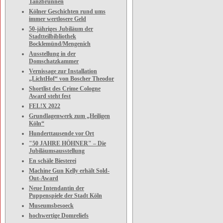
Tanzbrunnen
Kölner Geschichten rund ums
immer wertlosere Geld
50-jähriges Jubiläum der
Stadtteilbibliothek
Bocklemünd/Mengenich
Ausstellung in der
Domschatzkammer
Vernissage zur Installation
„LichtHof“ von Boscher Theodor
Shortlist des Crime Cologne
Award steht fest
FEL!X 2022
Grundlagenwerk zum „Heiligen
Köln“
Hunderttausende vor Ort
"50 JAHRE HÖHNER" – Die
Jubiläumsausstellung
En schäle Biesterei
Machine Gun Kelly erhält Sold-
Out-Award
Neue Intendantin der
Puppenspiele der Stadt Köln
Museumsbesoeck
hochwertige Domreliefs