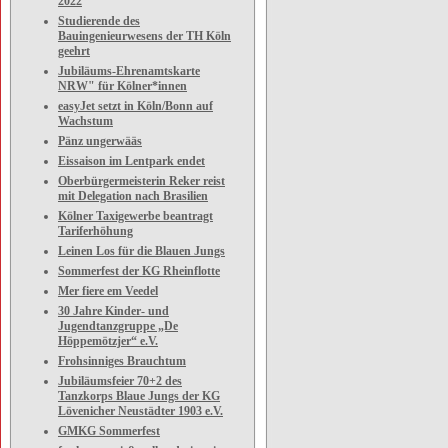
2022
Studierende des
Bauingenieurwesens der TH Köln
geehrt
Jubiläums-Ehrenamtskarte
NRW" für Kölner*innen
easyJet setzt in Köln/Bonn auf
Wachstum
Pänz ungerwääs
Eissaison im Lentpark endet
Oberbürgermeisterin Reker reist
mit Delegation nach Brasilien
Kölner Taxigewerbe beantragt
Tariferhöhung
Leinen Los für die Blauen Jungs
Sommerfest der KG Rheinflotte
Mer fiere em Veedel
30 Jahre Kinder- und
Jugendtanzgruppe „De
Höppemötzjer“ e.V.
Frohsinniges Brauchtum
Jubiläumsfeier 70+2 des
Tanzkorps Blaue Jungs der KG
Lövenicher Neustädter 1903 e.V.
GMKG Sommerfest