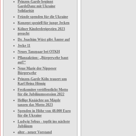
Prinzen-Garde beginnt
GardeDanz mit Ukraine
Solidarität
Fründe spenden für die Ukraine
Konzept speziell für junge Jecken
Kölner Kinderdreigestirn 2023
gesucht
Dr. Joachim Wüst gibt Ämter auf
Jecke 11
Neues Tanzpaar bei OTKH
Pflanzaktion: „Bürgerwehr baut
auf!“
Neue Marie der Nippeser
Bürgerwehr
Prinzen-Garde Köln trauert um
Karl Heinz Hömig
Festkomitee veröffentlicht Motto
für die Jubiläumssession 2022
Hellige Knäächte un Mägde
tanzen das Motto 2023
Spenden in Höhe von 48.000 Euro
für die Ukraine
Ludwig Sebus - topfit ins nächste
Jubiläum
alter - neuer Vorstand