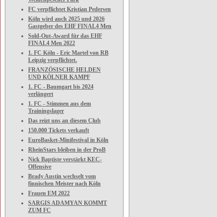
FC verpflichtet Kristian Pedersen
Köln wird auch 2025 und 2026
Gastgeber des EHF FINAL4 Men
Sold-Out-Award für das EHF
FINAL4 Men 2022
1. FC Köln - Eric Martel von RB
Leipzig verpflichtet.
FRANZÖSISCHE HELDEN
UND KÖLNER KAMPF
1. FC - Baumgart bis 2024
verlängert
1. FC - Stimmen aus dem
Trainingslager
Das reizt uns an diesem Club
150.000 Tickets verkauft
EuroBasket-Minifestival in Köln
RheinStars bleiben in der ProB
Nick Baptiste verstärkt KEC-
Offensive
Brady Austin wechselt vom
finnischen Meister nach Köln
Frauen EM 2022
SARGIS ADAMYAN KOMMT
ZUM FC