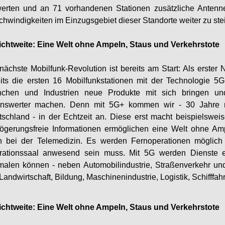
erten und an 71 vorhandenen Stationen zusätzliche Antenne
hwindigkeiten im Einzugsgebiet dieser Standorte weiter zu ste
ichtweite: Eine Welt ohne Ampeln, Staus und Verkehrstote
nächste Mobilfunk-Revolution ist bereits am Start: Als erster
its die ersten 16 Mobilfunkstationen mit der Technologie 5G
nchen und Industrien neue Produkte mit sich bringen und
enswerter machen. Denn mit 5G+ kommen wir - 30 Jahre na
schland - in der Echtzeit an. Diese erst macht beispielswei
ögerungsfreie Informationen ermöglichen eine Welt ohne Am
h bei der Telemedizin. Es werden Fernoperationen möglich 
rationssaal anwesend sein muss. Mit 5G werden Dienste ent
malen können - neben Automobilindustrie, Straßenverkehr u
Landwirtschaft, Bildung, Maschinenindustrie, Logistik, Schifffah
ichtweite: Eine Welt ohne Ampeln, Staus und Verkehrstote