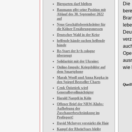
Die 
Biergarten darf bleiben
Baumann gibt seine Position mit
bere
Ablauf des 30. September 2022
Bra
auf
Neue Geschäftsbereichsleiter für
leb
die Kölner Ernährungsmessen
Deut
Deutscher Wald in der Krise
verz
helfende hände suchen helfende
hände
auc
Re-Start der h+h cologne
Ope
überzeugt
aus
Solidarität mit der Ukraine:
wie 
Online-Impuls: Kriegsbilder auf
dem Smartphone
Marah Woolf und Anna Kupka in
den Spiegel Bestseller Charts
Quel
Cenk Özöztürk wird
Generalbevollmächtigter
Harald Naegeli in Köln
Offener Brief der NRW-Klubs:
Aufhebung der
Zuschauerbeschränkung im
Profisport!
David McIntyre verstärkt die Haie
Kampf der RheinStars bleibt