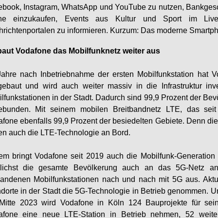
book, Instagram, WhatsApp und YouTube zu nutzen, Bankgesc
ine einzukaufen, Events aus Kultur und Sport im Live
richtenportalen zu informieren. Kurzum: Das moderne Smartpho
baut Vodafone das Mobilfunknetz weiter aus
ahre nach Inbetriebnahme der ersten Mobilfunkstation hat V
ebaut und wird auch weiter massiv in die Infrastruktur inve
lfunkstationen in der Stadt. Dadurch sind 99,9 Prozent der Be
ebunden. Mit seinem mobilen Breitbandnetz LTE, das seit 
fone ebenfalls 99,9 Prozent der besiedelten Gebiete. Denn die
n auch die LTE-Technologie an Bord.
m bringt Vodafone seit 2019 auch die Mobilfunk-Generation 5G 
lichst die gesamte Bevölkerung auch an das 5G-Netz anz
andenen Mobilfunkstationen nach und nach mit 5G aus. Aktu
dorte in der Stadt die 5G-Technologie in Betrieb genommen. Un
Mitte 2023 wird Vodafone in Köln 124 Bauprojekte für sein
afone eine neue LTE-Station in Betrieb nehmen, 52 weiter