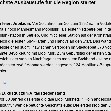
chste Ausbaustufe für die Region startet
 feiert Jubiläum:
Vor 30 Jahren am
30. Juni 1992 nahm Vodaf
als noch Mannesmann Mobilfunk) als erster Netzbetreiber in d
lfunkstation in Betrieb. Und mit dieser Station auf der Krohstra
eich die ersten SIM
-
Karten und Ha
ndys an den Start. Das war de
esgleichen sucht. Inzwischen versorgen im Stadtgebiet 373 Vo
mte Bevölkerung mit Mobilfunk. Zum Geburtstag der ersten Stat
sichts
der starken Nachfrage nach mobilem Breitband
-
seine 
nächsten
zwölf
Monate
werden
insgesamt
124
Mobilfunk
-
Baupr
siert.
 Luxusgut zum Alltagsgegenstand
vor 30 Jahren das erst
e digitale Mobilfunknetz in Köln angescha
sgut für wenige betuchte Geschäftsleute: Die ersten klobigen 