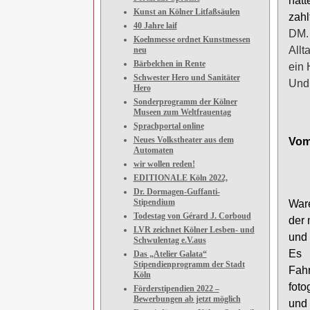
hatt
Kunst an Kölner Litfaßsäulen
zahl
40 Jahre laif
DM.
Koelnmesse ordnet Kunstmessen
Allt
neu
Bärbelchen in Rente
ein 
Schwester Hero und Sanitäter
Und 
Hero
Sonderprogramm der Kölner
Museen zum Weltfrauentag
Sprachportal online
Neues Volkstheater aus dem
Vom
Automaten
wir wollen reden!
EDITIONALE Köln 2022,
Dr. Dormagen-Guffanti-
Stipendium
Ware
Todestag von Gérard J. Corboud
der 
LVR zeichnet Kölner Lesben- und
und 
Schwulentag e.V.aus
Es 
Das „Atelier Galata“
Stipendienprogramm der Stadt
Fah
Köln
foto
Förderstipendien 2022 –
Bewerbungen ab jetzt möglich
und 