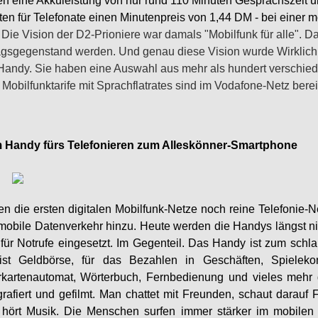
en eine Akkuleistung von nur rund 110 Minuten Gesprächszeit 
ten für Telefonate einen Minutenpreis von 1,44 DM
-
bei einer 
Die Vision der D2-Prioniere war damals "Mobilfunk für alle". 
agsgegenstand werden. Und genau diese Vision wurde Wirklichk
Handy. Sie haben eine Auswahl aus mehr als hundert verschied
Mobilfunktarife mit Sprachflatrates sind im Vodafone-Netz berei
 Handy fürs Telefonieren zum Alleskönner-Smartphone
n die ersten digitalen Mobilfunk-Netze noch reine Telefonie
mobile Datenverkehr hinzu. Heute werden die Handys längst ni
für Notrufe eingesetzt. Im Gegenteil. Das Handy ist zum sch
ist Geldbörse, für das Bezahlen in Geschäften, Spieleko
rkartenautomat, Wörterbuch, Fernbedienung und vieles mehr
grafiert und gefilmt. Man chattet mit Freunden, schaut darauf
hört Musik. Die Menschen surfen immer stärker im mobilen 