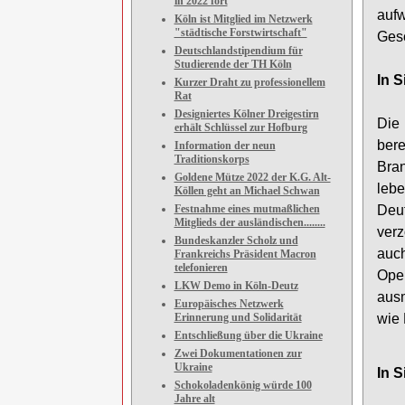
in 2022 fort
aufw
Köln ist Mitglied im Netzwerk
"städtische Forstwirtschaft"
Gesc
Deutschlandstipendium für
Studierende der TH Köln
In S
Kurzer Draht zu professionellem
Rat
Designiertes Kölner Dreigestirn
Die 
erhält Schlüssel zur Hofburg
bere
Information der neun
Traditionskorps
Bra
Goldene Mütze 2022 der K.G. Alt-
leb
Köllen geht an Michael Schwan
Festnahme eines mutmaßlichen
Deut
Mitglieds der ausländischen........
verz
Bundeskanzler Scholz und
auc
Frankreichs Präsident Macron
telefonieren
Ope
LKW Demo in Köln-Deutz
aus
Europäisches Netzwerk
Erinnerung und Solidarität
wie 
Entschließung über die Ukraine
Zwei Dokumentationen zur
Ukraine
In S
Schokoladenkönig würde 100
Jahre alt