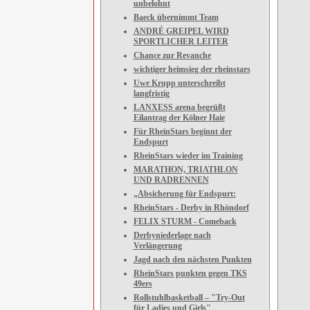
unbelohnt
Baeck übernimmt Team
ANDRÉ GREIPEL WIRD
SPORTLICHER LEITER
Chance zur Revanche
wichtiger heimsieg der rheinstars
Uwe Krupp unterschreibt
langfristig
LANXESS arena begrüßt
Eilantrag der Kölner Haie
Für RheinStars beginnt der
Endspurt
RheinStars wieder im Training
MARATHON, TRIATHLON
UND RADRENNEN
„Absicherung für Endspurt:
RheinStars - Derby in Rhöndorf
FELIX STURM - Comeback
Derbyniederlage nach
Verlängerung
Jagd nach den nächsten Punkten
RheinStars punkten gegen TKS
49ers
Rollstuhlbasketball – "Try-Out
für Ladies und Girls"