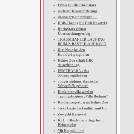
Erfolg für die Rheinstars
nächste Herausforderung
rheinstarts unterliegen.....
DBB-Ehrung für Dirk Nowitzki
RheinStars gelingt
Überraschungserfolg
TRAUMHAFTER LAUFTAG
BEIM 2. BASTEILAUF KÖLN
Drei Neue bei den
Humboldtpinguinen
Kölner Zoo erhält IHK-
Auszeichnung
ESMERALDA - das
Sonnenvogelküken
Junger südamerikanischer
Schweifaffe geboren
Direktorenvilla wird zu
Tagungslocation „Villa Bodinus“
Kinderdreigestirn im Kölner Zoo
Jecke Gäste bei Faultier und Co
Zoo geht Karneval:
KEC - Blindenreportage bei
Heimspielen
Mit Respekt und