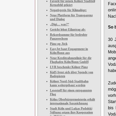
Favorit für neuen Kölner Stadtteil
Face
Kreuzfeld gekürt
onl
Negativpreis für Klimalüge:
Neue Plattform für Transparenz
Nach
und Dialog
„Digi… was?“
So 
Gericht lehnt Eilantrag ab:
Rekordsumme für bedrohte
Panzerechsen
30 J
Pänz op Jöck
ausg
EasyJet baut Engagement in
Mobi
Köln/Bonn aus
ang
Neue Kreditrahmenlinie für die
Flughafen Köln/Bonn GmbH
Voda
LVR beschenkt Kölner Pänz
habe
KidS freut sich über Spende von
Badegästen
Kölner Nord-Süd-Stadtbahn
Zude
kann weitergebaut werden
mög
Lesestoff für einen entspannten
Flug
vorh
Kölns Oberbürgermeisterin erhält
Stan
internationale Auszeichnung
bis 
Stadt Köln und Lukas Podolski
Stiftung setzen ihre Kooperation
Vod