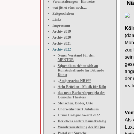
Veranstaltungen - Hinweise
Nä
wat jitt et söns noch....
Zeitgeschehen
Links
Impressum
Köln
Archiv 2019
(dam
Archiv 2020
Mobi
Archiv 2021
Archiv 2022
zugl
Neuer Vorstand für den
sein
MENTOR
gesa
Stipendium richtet sich an
Kunstschaffende für Bildende
ange
Kunst
der
„Stolpersteine NRW“
reali
Acht Brücken - Musik für Köln
das neue Rechercheprojekt des
Comedia Theaters
Menschen, Bilder, Orte
Chorweihe feiert Jubiläum
Vom
Crime Cologne Award 2022
Als 
Der etwas andere Kunstkatalog
Luxu
Wanderausstellung des MiQua
Portal zur Sprache