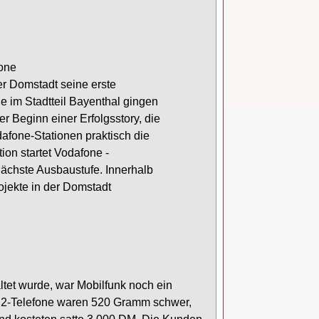
one
er Domstadt seine erste
ße
im Stadtteil Bayenthal gingen
r Beginn einer Erfolgsstory, die
dafone
-
Stationen praktisch die
ion startet Vodafone
-
nächste Ausbaustufe. Innerhalb
ojekte
in
der
Domstadt
ltet wurde, war Mobilfunk noch ein
D2
-
Telefone waren 520 Gramm schwer,