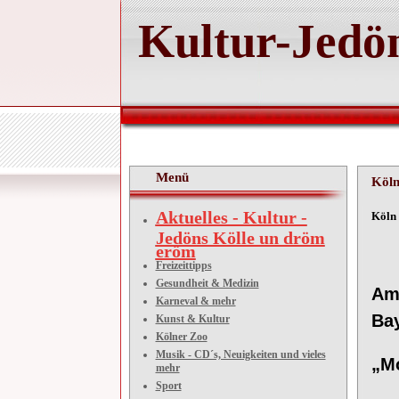
Kultur-Jedön
Menü
Köln
Aktuelles - Kultur -
Köln 
Jedöns Kölle un dröm
eröm
3
Freizeittipps
Gesundheit & Medizin
Am 
Karneval & mehr
Bay
Kunst & Kultur
Kölner Zoo
Musik - CD´s, Neuigkeiten und vieles
„Mo
mehr
Sport