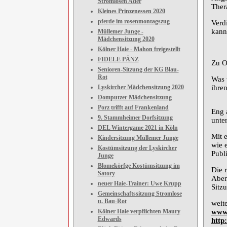
Stromlosen Ader
Ther
Kleines Prinzenessen 2020
pferde im rosenmontagszug
Verd
kann
Müllemer Junge -
Mädchensitzung 2020
Kölner Haie - Mahon freigestellt
FIDELE PÄNZ
Zu O
Senioren-Sitzung der KG Blau-
Rot
Was 
Lyskircher Mädchensitzung 2020
ihren
Domputzer Mädchensitzung
Porz trifft auf Frankenland
Eng 
9. Stammheimer Dorfsitzung
unter
DEL Wintergame 2021 in Köln
Mit 
Kindersitzung Müllemer Junge
wie 
Kostümsitzung der Lyskircher
Publ
Junge
Blomekörfge Kostümsitzung im
Die 
Satory
Aben
neuer Haie-Trainer: Uwe Krupp
Sitz
Gemeinschaftssitzung Stromlose
u. Bau-Rot
weite
Kölner Haie verpflichten Maury
www.
Edwards
http