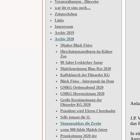
Veranstaltungen - Hinweise
wat jitt et söns noch....
Zeitgeschehen
Links
Impressum
Archiv 2019
Archiv 2020
50jahre Bläck Fööss
Hirschziegenantilopen im Kölner
Zoo
90 Jahre Lyskircher Junge
Mädchensitzung Blau-Rot 2020
Kaffeklatsch der Flittarder KG
Bläck Fööss - feierstunde im Dom
GMKG Ordensabend 2020
GMKG Herrensitzung 2020
Große Kostümsitzung der
Anla
Flittarder KG 2020
Präsident wird Ehren-Cheerleader
Selfs jemaat die 11.
J.P. 
das 
Sitzungszirkus die Zweite
wenn 900 fidele Mädels feiern
In e
Prunksitzung 2020 der
Angs