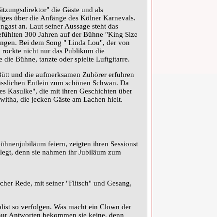
itzungsdirektor" die Gäste und als
iges über die Anfänge des Kölner Karnevals.
gast an. Laut seiner Aussage steht das
efühlten 300 Jahren auf der Bühne "King Size
singen. Bei dem Song " Linda Lou", der von
rockte nicht nur das Publikum die
die Bühne, tanzte oder spielte Luftgitarre.
Bütt und die aufmerksamen Zuhörer erfuhren
ässlichen Entlein zum schönen Schwan. Da
es Kasulke", die mit ihren Geschichten über
itha, die jecken Gäste am Lachen hielt.
ühnenjubiläum feiern, zeigten ihren Sessionst
legt, denn sie nahmen ihr Jubiläum zum
echer Rede, mit seiner "Flitsch" und Gesang,
list so verfolgen. Was macht ein Clown der
, nur Antworten bekommen sie keine, denn