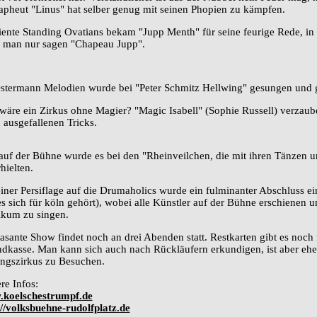
apheut "Linus" hat selber genug mit seinen Phopien zu kämpfen.
iente Standing Ovatians bekam "Jupp Menth" für seine feurige Rede, in d
 man nur sagen "Chapeau Jupp".
stermann Melodien wurde bei "Peter Schmitz Hellwing" gesungen und 
wäre ein Zirkus ohne Magier? "Magic Isabell" (Sophie Russell) verzaub
 ausgefallenen Tricks.
auf der Bühne wurde es bei den "Rheinveilchen, die mit ihren Tänzen u
hielten.
einer Persiflage auf die Drumaholics wurde ein fulminanter Abschluss e
es sich für köln gehört), wobei alle Künstler auf der Bühne erschienen
ikum zu singen.
rasante Show findet noch an drei Abenden statt. Restkarten gibt es noch
dkasse. Man kann sich auch nach Rückläufern erkundigen, ist aber eher
ungszirkus zu Besuchen.
re Infos:
koelschestrumpf.de
://volksbuehne-rudolfplatz.de