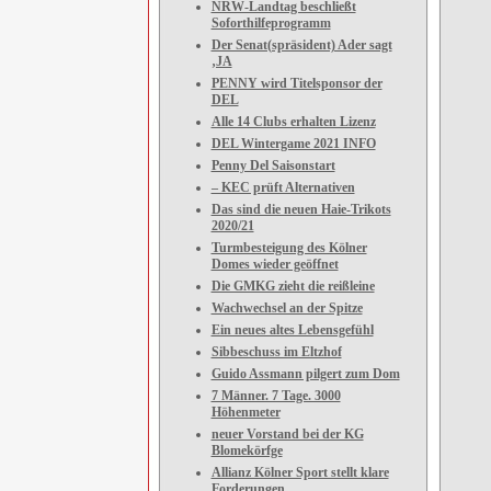
NRW-Landtag beschließt
Soforthilfeprogramm
Der Senat(spräsident) Ader sagt
‚JA
PENNY wird Titelsponsor der
DEL
Alle 14 Clubs erhalten Lizenz
DEL Wintergame 2021 INFO
Penny Del Saisonstart
– KEC prüft Alternativen
Das sind die neuen Haie-Trikots
2020/21
Turmbesteigung des Kölner
Domes wieder geöffnet
Die GMKG zieht die reißleine
Wachwechsel an der Spitze
Ein neues altes Lebensgefühl
Sibbeschuss im Eltzhof
Guido Assmann pilgert zum Dom
7 Männer. 7 Tage. 3000
Höhenmeter
neuer Vorstand bei der KG
Blomekörfge
Allianz Kölner Sport stellt klare
Forderungen