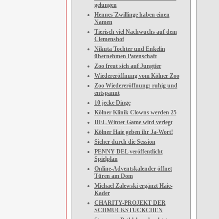
gelungen
Hennes´Zwillinge haben einen
Namen
Tierisch viel Nachwuchs auf dem
Clemenshof
Nikuta Tochter und Enkelin
übernehmen Patenschaft
Zoo freut sich auf Jungtier
Wiedereröffnung vom Kölner Zoo
Zoo Wiedereröffnung: ruhig und
entspannt
10 jecke Dinge
Kölner Klinik Clowns werden 25
DEL Winter Game wird verlegt
Kölner Haie geben ihr Ja-Wort!
Sicher durch die Session
PENNY DEL veröffentlicht
Spielplan
Online-Adventskalender öffnet
Türen am Dom
Michael Zalewski ergänzt Haie-
Kader
CHARITY-PROJEKT DER
SCHMUCKSTÜCKCHEN