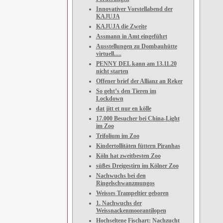
Innovativer Vorstellabend der
KAJUJA
KAJUJA die Zweite
Assmann in Amt eingeführt
Ausstellungen zu Dombauhütte
virtuell.....
PENNY DEL kann am 13.11.20
nicht starten
Offener brief der Allianz an Reker
So geht’s den Tieren im
Lockdown
dat jitt et nur en kölle
17.000 Besucher bei China-Light
im Zoo
Trifolium im Zoo
Kindertollitäten füttern Piranhas
Köln hat zweitbesten Zoo
süßes Dreigestirn im Kölner Zoo
Nachwuchs bei den
Ringelschwanzmungos
Weisses Trampeltier geboren
1. Nachwuchs der
Weissnackenmoorantilopen
Hochseltene Fischart: Nachzucht