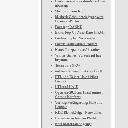
Bläck Fööss - Feierstunde im Dom
abgesagt
Sheppard zum KEC
Merbeck Gebäudereinigung wird
Premium-Partner
Porz sagt DANKE
Erstes Pop-Up Auto-Kino in Köln
Förderrung für Nachwuchs
Porzer Karnevalisten trauern
Neues Tanzpaar der Altstädter
Winter Games: Vorverkauf hat
begonnen
Teamsport NRW
mit breiter Brust in die Zukunft
ETL und Kölner Haie bleiben
Partner
HIT und HAIE
Open Air 2020 am Tanzbrunnen-
Corona Konform
Vertragsverlängerung: Haie und
Lanxess
KKG Blomekörfge - Neuwahlen
Dauerkarten frei von Plastik
Köln Marathon abgesagt