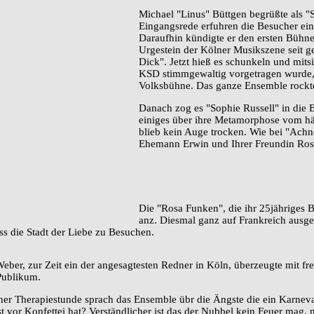
Michael "Linus" Büttgen begrüßte als "S
Eingangsrede erfuhren die Besucher ein
Daraufhin kündigte er den ersten Bühnen
Urgestein der Kölner Musikszene seit g
Dick". Jetzt hieß es schunkeln und mit
KSD stimmgewaltig vorgetragen wurde, 
Volksbühne. Das ganze Ensemble rockte 
Danach zog es "Sophie Russell" in die 
einiges über ihre Metamorphose vom h
blieb kein Auge trocken. Wie bei "Achn
Ehemann Erwin und Ihrer Freundin Rosw
Die "Rosa Funken", die ihr 25jähriges B
anz. Diesmal ganz auf Frankreich ausge
ss die Stadt der Liebe zu Besuchen.
Weber, zur Zeit ein der angesagtesten Redner in Köln, überzeugte mit fr
Publikum.
iner Therapiestunde sprach das Ensemble übr die Ängste die ein Karneva
t vor Konfettei hat? Verständlicher ist das der Nubbel kein Feuer mag