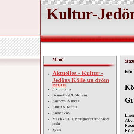
Kultur-Jedön
Menü
Sitz
Aktuelles - Kultur -
Kö
Jedöns Kölle un dröm
eröm
Kö
Freizeittipps
Gesundheit & Medizin
Gr
Karneval & mehr
Kunst & Kultur
Kölner Zoo
Eine
Musik - CD´s, Neuigkeiten und vieles
Aben
mehr
Kasu
Sport
Küns