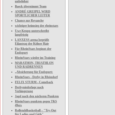
unbelohnt
Baeck übernimmt Team
ANDRÉ GREIPEL WIRD
SPORTLICHER LEITER
Chance zur Revanche
wichtiger heimsieg der rheinstars
Uwe Krupp unterschreibt
langfristig
LANXESS arena begrüßt
Eilantrag der Kölner Haie
Für RheinStars beginnt der
Endspurt
RheinStars wieder im Training
MARATHON, TRIATHLON
UND RADRENNEN
„Absicherung für Endspurt:
RheinStars - Derby in Rhöndorf
FELIX STURM - Comeback
Derbyniederlage nach
Verlängerung
Jagd nach den nächsten Punkten
RheinStars punkten gegen TKS
49ers
Rollstuhlbasketball – "Try-Out
für Ladies und Girls"