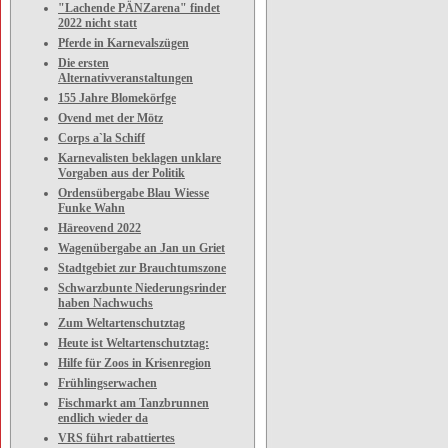
"Lachende PÄNZarena" findet
2022 nicht statt
Pferde in Karnevalszügen
Die ersten
Alternativveranstaltungen
155 Jahre Blomekörfge
Ovend met der Mötz
Corps a`la Schiff
Karnevalisten beklagen unklare
Vorgaben aus der Politik
Ordensübergabe Blau Wiesse
Funke Wahn
Häreovend 2022
Wagenübergabe an Jan un Griet
Stadtgebiet zur Brauchtumszone
Schwarzbunte Niederungsrinder
haben Nachwuchs
Zum Weltartenschutztag
Heute ist Weltartenschutztag:
Hilfe für Zoos in Krisenregion
Frühlingserwachen
Fischmarkt am Tanzbrunnen
endlich wieder da
VRS führt rabattiertes