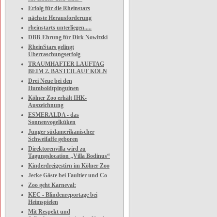
Erfolg für die Rheinstars
nächste Herausforderung
rheinstarts unterliegen.....
DBB-Ehrung für Dirk Nowitzki
RheinStars gelingt
Überraschungserfolg
TRAUMHAFTER LAUFTAG
BEIM 2. BASTEILAUF KÖLN
Drei Neue bei den
Humboldtpinguinen
Kölner Zoo erhält IHK-
Auszeichnung
ESMERALDA - das
Sonnenvogelküken
Junger südamerikanischer
Schweifaffe geboren
Direktorenvilla wird zu
Tagungslocation „Villa Bodinus“
Kinderdreigestirn im Kölner Zoo
Jecke Gäste bei Faultier und Co
Zoo geht Karneval:
KEC - Blindenreportage bei
Heimspielen
Mit Respekt und