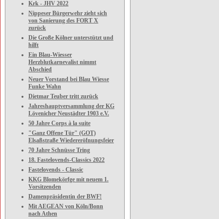
Krk - JHV 2022
Nippeser Bürgerwehr zieht sich
von Sanierung des FORT X
zurück
Die Große Kölner unterstützt und
hilft
Ein Blau-Wiesser
Herzblutkarnevalist nimmt
Abschied
Neuer Vorstand bei Blau Wiesse
Funke Wahn
Dietmar Teuber tritt zurück
Jahreshauptversammlung der KG
Lövenicher Neustädter 1903 e.V.
50 Jahre Corps à la suite
"Ganz Offene Tür" (GOT)
Elsaßstraße Wiedereröfnungsfeier
70 Jahre Schnüsse Tring
18. Fastelovends-Classics 2022
Fastelovends - Classic
KKG Blomekörfge mit neuem 1.
Vorsitzenden
Damenpräsidentin der BWF!
Mit AEGEAN von Köln/Bonn
nach Athen