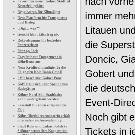
nach
vorne
Favorit für neuen Kölner Stadtteil
Kreuzfeld gekürt
Negativpreis für Klimalüge:
immer mehr
Neue Plattform für Transparenz
und Dialog
Litauen
un
„Digi… was?“
Gericht lehnt Eilantrag ab:
Rekordsumme für bedrohte
die
Superst
Panzerechsen
Pänz op Jöck
Doncic,
Gi
EasyJet baut Engagement in
Köln/Bonn aus
Neue Kreditrahmenlinie für die
Gobert
und
Flughafen Köln/Bonn GmbH
LVR beschenkt Kölner Pänz
KidS freut sich über Spende von
die deutsc
Badegästen
Kölner Nord-Süd-Stadtbahn
kann weitergebaut werden
Event
-
Dire
Lesestoff für einen entspannten
Flug
Noch
gibt
e
Kölns Oberbürgermeisterin erhält
internationale Auszeichnung
Stadt Köln und Lukas Podolski
Tickets
in
j
Stiftung setzen ihre Kooperation