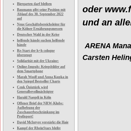
Biergarten darf bleiben
oder
www.f
Baumann gibt seine Position mit
Ablauf des 30. September 2022
auf
und an
a
ll
Neue Geschäftsbereichsleiter für
die Kölner Ernährungsmessen
Deutscher Wald in der Krise
helfende hände suchen helfende
ARENA Mana
hände
Re-Start der h+h cologne
überzeugt
Carsten He
lin
Solidarität mit der Ukraine:
Online-Impuls: Kriegsbilder auf
dem Smartphone
Marah Woolf und Anna Kupka in
den Spiegel Bestseller Charts
Cenk Özöztürk wird
Generalbevollmächtigter
Harald Naegeli in Köln
Offener Brief der NRW-Klubs:
Aufhebung der
Zuschauerbeschränkung im
Profisport!
David McIntyre verstärkt die Haie
Kampf der RheinStars bleibt