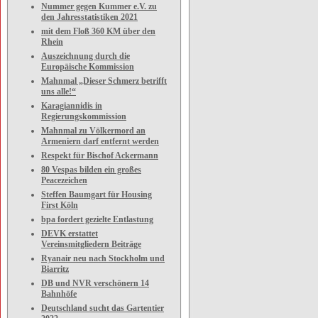
Nummer gegen Kummer e.V. zu
den Jahresstatistiken 2021
mit dem Floß 360 KM über den
Rhein
Auszeichnung durch die
Europäische Kommission
Mahnmal „Dieser Schmerz betrifft
uns alle!“
Karagiannidis in
Regierungskommission
Mahnmal zu Völkermord an
Armeniern darf entfernt werden
Respekt für Bischof Ackermann
80 Vespas bilden ein großes
Peacezeichen
Steffen Baumgart für Housing
First Köln
bpa fordert gezielte Entlastung
DEVK erstattet
Vereinsmitgliedern Beiträge
Ryanair neu nach Stockholm und
Biarritz
DB und NVR verschönern 14
Bahnhöfe
Deutschland sucht das Gartentier