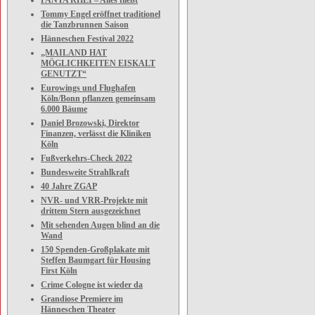
PANTA RHEI – Alles fließt
Tommy Engel eröffnet traditionel
die Tanzbrunnen Saison
Hänneschen Festival 2022
„MAILAND HAT
MÖGLICHKEITEN EISKALT
GENUTZT“
Eurowings und Flughafen
Köln/Bonn pflanzen gemeinsam
6.000 Bäume
Daniel Brozowski, Direktor
Finanzen, verlässt die Kliniken
Köln
Fußverkehrs-Check 2022
Bundesweite Strahlkraft
40 Jahre ZGAP
NVR- und VRR-Projekte mit
drittem Stern ausgezeichnet
Mit sehenden Augen blind an die
Wand
150 Spenden-Großplakate mit
Steffen Baumgart für Housing
First Köln
Crime Cologne ist wieder da
Grandiose Premiere im
Hänneschen Theater