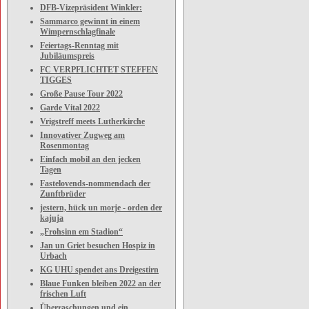
DFB-Vizepräsident Winkler:
Sammarco gewinnt in einem
Wimpernschlagfinale
Feiertags-Renntag mit
Jubiläumspreis
FC VERPFLICHTET STEFFEN
TIGGES
Große Pause Tour 2022
Garde Vital 2022
Vrigstreff meets Lutherkirche
Innovativer Zugweg am
Rosenmontag
Einfach mobil an den jecken
Tagen
Fastelovends-nommendach der
Zunftbrüder
jestern, hück un morje - orden der
kajuja
„Frohsinn em Stadion“
Jan un Griet besuchen Hospiz in
Urbach
KG UHU spendet ans Dreigestirn
Blaue Funken bleiben 2022 an der
frischen Luft
Überraschungen und ein