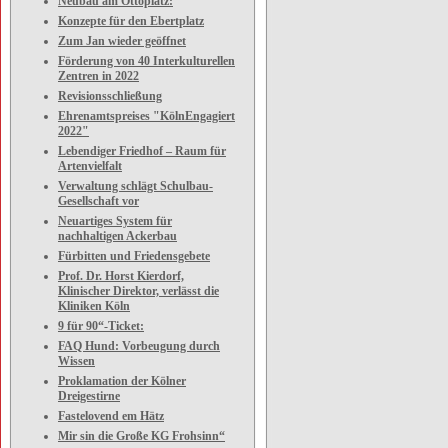
Neubau am Ottoplatz:
Konzepte für den Ebertplatz
Zum Jan wieder geöffnet
Förderung von 40 Interkulturellen
Zentren in 2022
Revisionsschließung
Ehrenamtspreises "KölnEngagiert
2022"
Lebendiger Friedhof – Raum für
Artenvielfalt
Verwaltung schlägt Schulbau-
Gesellschaft vor
Neuartiges System für
nachhaltigen Ackerbau
Fürbitten und Friedensgebete
Prof. Dr. Horst Kierdorf,
Klinischer Direktor, verlässt die
Kliniken Köln
9 für 90“-Ticket:
FAQ Hund: Vorbeugung durch
Wissen
Proklamation der Kölner
Dreigestirne
Fastelovend em Hätz
Mir sin die Große KG Frohsinn“