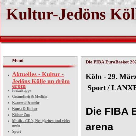
Kultur-Jedöns Köl
Menü
Die FIBA EuroBasket 20
Aktuelles - Kultur -
Köln
Jedöns Kölle un dröm
eröm
Sport / LANX
Freizeittipps
Gesundheit & Medizin
Karneval & mehr
Die FIBA 
Kunst & Kultur
Kölner Zoo
Musik - CD´s, Neuigkeiten und vieles
arena
mehr
Sport