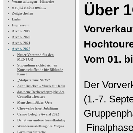
Veranstaltungen - Hinweise
Über 1
wat jitt et söns noch....
Zeitgeschehen
Links
Impressum
Vorverkau
Archiv 2019
Archiv 2020
Hochtour
Archiv 2021
Archiv 2022
Neuer Vorstand für den
Vom 01.
b
MENTOR
Stipendium richtet sich an
Kunstschaffende für Bildende
Kunst
„Stolpersteine NRW“
Der Vorverk
Acht Brücken - Musik für Köln
das neue Rechercheprojekt des
(1.
-
7. Sept
Comedia Theaters
Menschen, Bilder, Orte
Chorweihe feiert Jubiläum
Gruppenph
Crime Cologne Award 2022
Der etwas andere Kunstkatalog
Finalphase
Wanderausstellung des MiQua
Portal zur Sprache