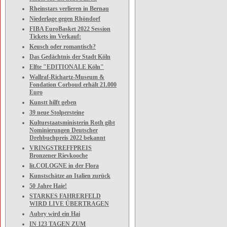
Rheinstars verlieren in Bernau
Niederlage gegen Rhöndorf
FIBA EuroBasket 2022 Session
Tickets im Verkauf:
Keusch oder romantisch?
Das Gedächtnis der Stadt Köln
Elfte "EDITIONALE Köln"
Wallraf-Richartz-Museum &
Fondation Corboud erhält 21.000
Euro
Kunstt hilft geben
39 neue Stolpersteine
Kulturstaatsministerin Roth gibt
Nominierungen Deutscher
Drehbuchpreis 2022 bekannt
VRINGSTREFFPREIS
Bronzener Rievkooche
lit.COLOGNE in der Flora
Kunstschätze an Italien zurück
50 Jahre Haie!
STARKES FAHRERFELD
WIRD LIVE ÜBERTRAGEN
Aubry wird ein Hai
IN 123 TAGEN ZUM