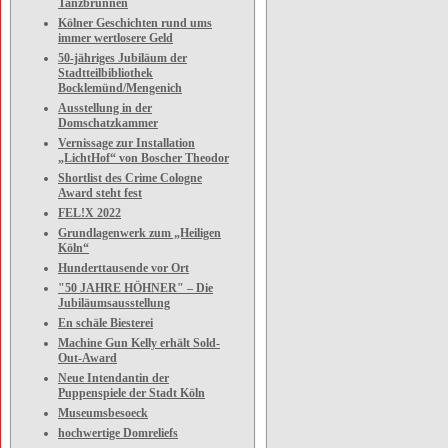
Tanzbrunnen
Kölner Geschichten rund ums
immer wertlosere Geld
50-jähriges Jubiläum der
Stadtteilbibliothek
Bocklemünd/Mengenich
Ausstellung in der
Domschatzkammer
Vernissage zur Installation
„LichtHof“ von Boscher Theodor
Shortlist des Crime Cologne
Award steht fest
FEL!X 2022
Grundlagenwerk zum „Heiligen
Köln“
Hunderttausende vor Ort
"50 JAHRE HÖHNER" – Die
Jubiläumsausstellung
En schäle Biesterei
Machine Gun Kelly erhält Sold-
Out-Award
Neue Intendantin der
Puppenspiele der Stadt Köln
Museumsbesoeck
hochwertige Domreliefs