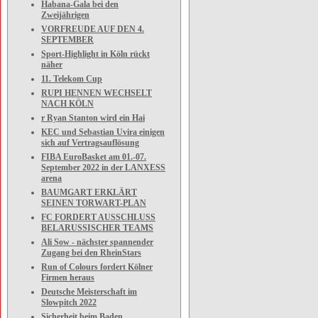
Habana-Gala bei den
Zweijährigen
VORFREUDE AUF DEN 4.
SEPTEMBER
Sport-Highlight in Köln rückt
näher
11. Telekom Cup
RUPI HENNEN WECHSELT
NACH KÖLN
r Ryan Stanton wird ein Hai
KEC und Sebastian Uvira einigen
sich auf Vertragsauflösung
FIBA EuroBasket am 01.-07.
September 2022 in der LANXESS
arena
BAUMGART ERKLÄRT
SEINEN TORWART-PLAN
FC FORDERT AUSSCHLUSS
BELARUSSISCHER TEAMS
Ali Sow - nächster spannender
Zugang bei den RheinStars
Run of Colours fordert Kölner
Firmen heraus
Deutsche Meisterschaft im
Slowpitch 2022
Sicherheit beim Baden