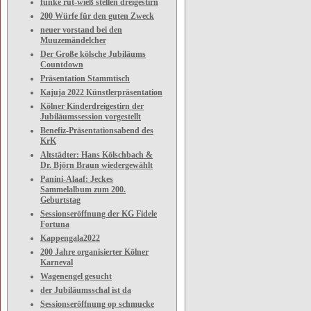
funke rut-wieß stellen dreigestirn
200 Würfe für den guten Zweck
neuer vorstand bei den
Muuzemändelcher
Der Große kölsche Jubiläums
Countdown
Präsentation Stammtisch
Kajuja 2022 Künstlerpräsentation
Kölner Kinderdreigestirn der
Jubiläumssession vorgestellt
Benefiz-Präsentationsabend des
KrK
Altstädter: Hans Kölschbach &
Dr. Björn Braun wiedergewählt
Panini-Alaaf: Jeckes
Sammelalbum zum 200.
Geburtstag
Sessionseröffnung der KG Fidele
Fortuna
Kappengala2022
200 Jahre organisierter Kölner
Karneval
Wagenengel gesucht
der Jubiläumsschal ist da
Sessionseröffnung op schmucke