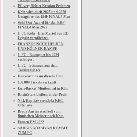
FC verpflichtet Kristian Pedersen
Köln wird auch 2025 und 2026
Gastgeber des EHF FINAL4 Men
Sold-Out-Award für das EHF
FINAL4 Men 2022
1. FC Köln - Eric Martel von RB
Leipzig verpflichtet.
FRANZÖSISCHE HELDEN
UND KÖLNER KAMPF
1. FC - Baumgart bis 2024
verlängert
1. FC - Stimmen aus dem
Trainingslager
Das reizt uns an diesem Club
150.000 Tickets verkauft
EuroBasket-Minifestival in Köln
RheinStars bleiben in der ProB
Nick Baptiste verstärkt KEC-
Offensive
Brady Austin wechselt vom
finnischen Meister nach Köln
Frauen EM 2022
SARGIS ADAMYAN KOMMT
ZUM FC