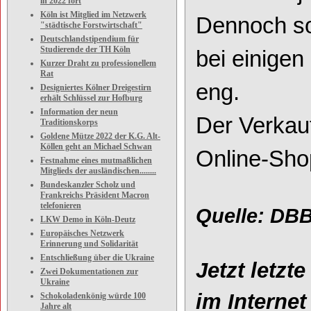
in 2022 fort
Köln ist Mitglied im Netzwerk
Dennoch so
"städtische Forstwirtschaft"
Deutschlandstipendium für
Studierende der TH Köln
bei
einigen
Kurzer Draht zu professionellem
Rat
eng.
Designiertes Kölner Dreigestirn
erhält Schlüssel zur Hofburg
Information der neun
Der Verkau
Traditionskorps
Goldene Mütze 2022 der K.G. Alt-
Köllen geht an Michael Schwan
Online
-
Sho
Festnahme eines mutmaßlichen
Mitglieds der ausländischen........
Bundeskanzler Scholz und
Frankreichs Präsident Macron
telefonieren
Q
uelle:
DB
LKW Demo in Köln-Deutz
Europäisches Netzwerk
Erinnerung und Solidarität
Entschließung über die Ukraine
Jetzt le
tzte
Zwei Dokumentationen zur
Ukraine
im
Internet
Schokoladenkönig würde 100
Jahre alt