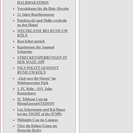
HALBMARATHON
Verstärkung für die Haie-Abwehr
21 Jahre Benefizrenntag
Pantkowski und Shilin wechseln
zu den Haien!
WELTKLASSE BEI RUND UM
KÖLN
Bast kehrt zurück
Karriereaus für Jammal
Schmedes
STRECKENSPERRUNGEN IN
DER WAZE-APP
NILS POLITT GEWINNT
RUND UM KÖLN
„God save the Queen“ im
Weidenpescher Park
1. FC Köln - SSV Jahn
Regensburg
11. Telekom Cup im
RheinEnergieSTADION
Luc Ackermann und Kai Haase
bei der NIGHT of the JUMPs
Midnight-Cup im Campus
Über die Kölner Union ins
Deutsche Derby