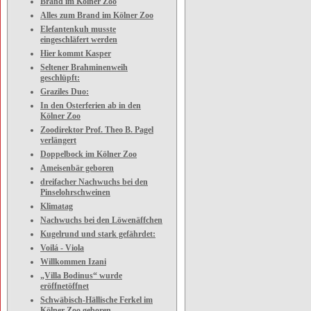
Brand im Kölner Zoo
Alles zum Brand im Kölner Zoo
Elefantenkuh musste
eingeschläfert werden
Hier kommt Kasper
Seltener Brahminenweih
geschlüpft:
Graziles Duo:
In den Osterferien ab in den
Kölner Zoo
Zoodirektor Prof. Theo B. Pagel
verlängert
Doppelbock im Kölner Zoo
Ameisenbär geboren
dreifacher Nachwuchs bei den
Pinselohrschweinen
Klimatag
Nachwuchs bei den Löwenäffchen
Kugelrund und stark gefährdet:
Voilá - Viola
Willkommen Izani
„Villa Bodinus“ wurde
eröffnetöffnet
Schwäbisch-Hällische Ferkel im
Kölner Zoo geboren