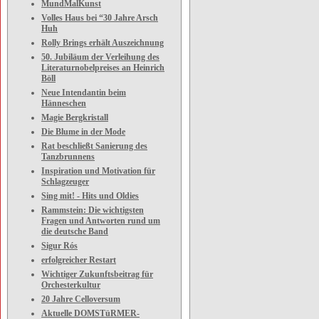
MundMalKunst
Volles Haus bei “30 Jahre Arsch
Huh
Rolly Brings erhält Auszeichnung
50. Jubiläum der Verleihung des
Literaturnobelpreises an Heinrich
Böll
Neue Intendantin beim
Hänneschen
Magie Bergkristall
Die Blume in der Mode
Rat beschließt Sanierung des
Tanzbrunnens
Inspiration und Motivation für
Schlagzeuger
Sing mit! - Hits und Oldies
Rammstein: Die wichtigsten
Fragen und Antworten rund um
die deutsche Band
Sigur Rós
erfolgreicher Restart
Wichtiger Zukunftsbeitrag für
Orchesterkultur
20 Jahre Celloversum
Aktuelle DOMSTüRMER-