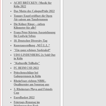
ACHT BRÜCKEN | Musik für
Köln 2022
Das Motto des ColognePride 2022
Tommy Engel eröffnet die Open
Air saison am Tanzbrunnen
Die Kölner Ringe – sieben
Kilometer für alle?
Franz Peter Kürten-Auszeichnung
für Ludwig Sebus
10. Deutscher Diversity-Tag
Kunstausstellung „M.Ü.L.L.“
"Ein ganz schönes Spektakel“
UDO LINDENBERG 2x Sold Out
in Köln
"Kulturelle Teilhabe"
FC BEIM CSD 2022
Peitschenschläge bei
Galopprennen in Köln
RheinStars richten NBBL-
Qualiturnier am Sonntag aus
3. Rheinstars Playa and Friends
Cup
EuroBasket 2022
Feiertags-Renntag im
Weidenpescher Park