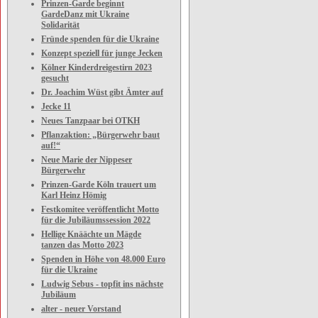
Prinzen-Garde beginnt
GardeDanz mit Ukraine
Solidarität
Fründe spenden für die Ukraine
Konzept speziell für junge Jecken
Kölner Kinderdreigestirn 2023
gesucht
Dr. Joachim Wüst gibt Ämter auf
Jecke 11
Neues Tanzpaar bei OTKH
Pflanzaktion: „Bürgerwehr baut
auf!“
Neue Marie der Nippeser
Bürgerwehr
Prinzen-Garde Köln trauert um
Karl Heinz Hömig
Festkomitee veröffentlicht Motto
für die Jubiläumssession 2022
Hellige Knäächte un Mägde
tanzen das Motto 2023
Spenden in Höhe von 48.000 Euro
für die Ukraine
Ludwig Sebus - topfit ins nächste
Jubiläum
alter - neuer Vorstand