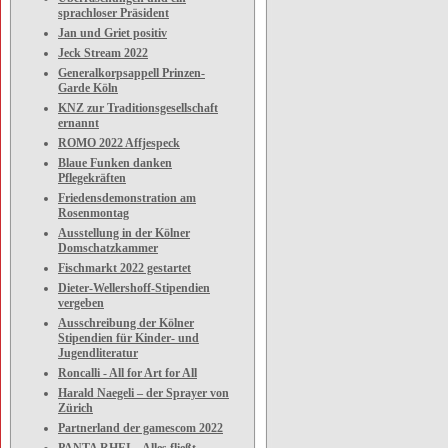
sprachloser Präsident
Jan und Griet positiv
Jeck Stream 2022
Generalkorpsappell Prinzen-
Garde Köln
KNZ zur Traditionsgesellschaft
ernannt
ROMO 2022 Affjespeck
Blaue Funken danken
Pflegekräften
Friedensdemonstration am
Rosenmontag
Ausstellung in der Kölner
Domschatzkammer
Fischmarkt 2022 gestartet
Dieter-Wellershoff-Stipendien
vergeben
Ausschreibung der Kölner
Stipendien für Kinder- und
Jugendliteratur
Roncalli - All for Art for All
Harald Naegeli – der Sprayer von
Zürich
Partnerland der gamescom 2022