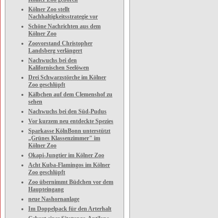
Kölner Zoo stellt
Nachhaltigkeitsstrategie vor
Schöne Nachrichten aus dem
Kölner Zoo
Zoovorstand Christopher
Landsberg verlängert
Nachwuchs bei den
Kalifornischen Seelöwen
Drei Schwarzstörche im Kölner
Zoo geschlüpft
Kälbchen auf dem Clemenshof zu
sehen
Nachwuchs bei den Süd-Pudus
Vor kurzem neu entdeckte Spezies
Sparkasse KölnBonn unterstützt
„Grünes Klassenzimmer" im
Kölner Zoo
Okapi-Jungtier im Kölner Zoo
Acht Kuba-Flamingos im Kölner
Zoo geschlüpft
Zoo übernimmt Büdchen vor dem
Haupteingang
neue Nashornanlage
Im Doppelpack für den Arterhalt