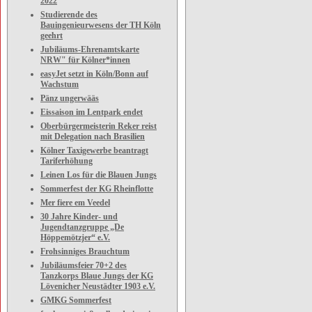
2022
Studierende des
Bauingenieurwesens der TH Köln
geehrt
Jubiläums-Ehrenamtskarte
NRW" für Kölner*innen
easyJet setzt in Köln/Bonn auf
Wachstum
Pänz ungerwääs
Eissaison im Lentpark endet
Oberbürgermeisterin Reker reist
mit Delegation nach Brasilien
Kölner Taxigewerbe beantragt
Tariferhöhung
Leinen Los für die Blauen Jungs
Sommerfest der KG Rheinflotte
Mer fiere em Veedel
30 Jahre Kinder- und
Jugendtanzgruppe „De
Höppemötzjer“ e.V.
Frohsinniges Brauchtum
Jubiläumsfeier 70+2 des
Tanzkorps Blaue Jungs der KG
Lövenicher Neustädter 1903 e.V.
GMKG Sommerfest