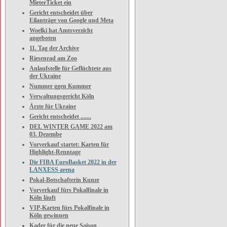
MieterTicket ein
Gericht entscheidet über
Eilanträge von Google und Meta
Woelki hat Amtsverzicht
angeboten
11. Tag der Archive
Riesenrad am Zoo
Anlaufstelle für Geflüchtete aus
der Ukraine
Nummer ggen Kummer
Verwaltungsgericht Köln
Ärzte für Ukraine
Gericht entscheidet .......
DEL WINTER GAME 2022 am
03. Dezembe
Vorverkauf startet: Karten für
Highlight-Renntage
Die FIBA EuroBasket 2022 in der
LANXESS arena
Pokal-Botschafterin Kunze
Vorverkauf fürs Pokalfinale in
Köln läuft
VIP-Karten fürs Pokalfinale in
Köln gewinnen
Kader für die neue Saison