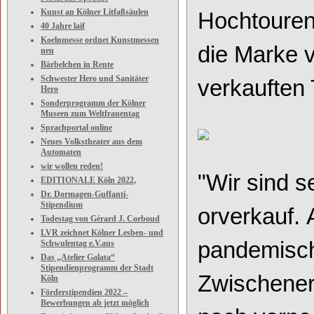
Kunst an Kölner Litfaßsäulen
Hochtouren
40 Jahre laif
Koelnmesse ordnet Kunstmessen
die Marke 
neu
Bärbelchen in Rente
Schwester Hero und Sanitäter
verkauften 
Hero
Sonderprogramm der Kölner
Museen zum Weltfrauentag
Sprachportal online
Neues Volkstheater aus dem
Automaten
wir wollen reden!
"Wir
sind
s
EDITIONALE Köln 2022,
Dr. Dormagen-Guffanti-
Stipendium
orverkauf.
Todestag von Gérard J. Corboud
LVR zeichnet Kölner Lesben- und
pandemische
Schwulentag e.V.aus
Das „Atelier Galata“
Stipendienprogramm der Stadt
Zwischener
Köln
Förderstipendien 2022 –
Bewerbungen ab jetzt möglich