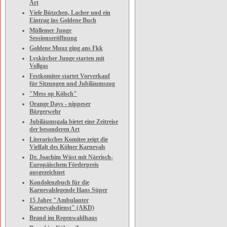
Art
Viele Bützchen, Lacher und ein
Eintrag ins Goldene Buch
Müllemer Junge
Sessionseröffnung
Goldene Muuz ging ans Fkk
Lyskircher Junge starten mit
Vollgas
Festkomitee startet Vorverkauf
für Sitzungen und Jubiläumszug
"Mess op Kölsch"
Orange Days - nippeser
Bürgerwehr
Jubiläumsgala bietet eine Zeitreise
der besonderen Art
Literarisches Komitee zeigt die
Vielfalt des Kölner Karnevals
Dr. Joachim Wüst mit Närrisch-
Europäischem Förderpreis
ausgezeichnet
Kondolenzbuch für die
Karnevalslegende Hans Süper
15 Jahre "Ambulanter
Karnevalsdienst" (AKD)
Brand im Regenwaldhaus