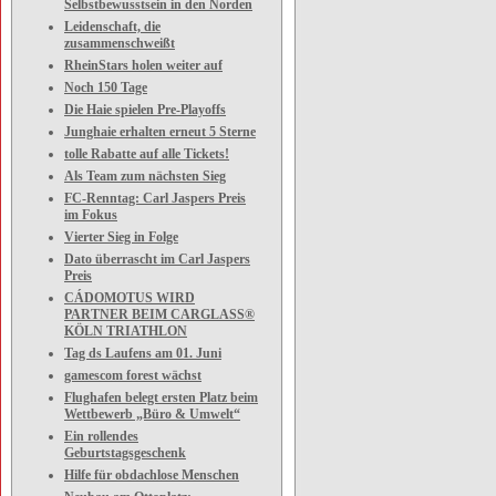
Selbstbewusstsein in den Norden
Leidenschaft, die
zusammenschweißt
RheinStars holen weiter auf
Noch 150 Tage
Die Haie spielen Pre-Playoffs
Junghaie erhalten erneut 5 Sterne
tolle Rabatte auf alle Tickets!
Als Team zum nächsten Sieg
FC-Renntag: Carl Jaspers Preis
im Fokus
Vierter Sieg in Folge
Dato überrascht im Carl Jaspers
Preis
CÁDOMOTUS WIRD
PARTNER BEIM CARGLASS®
KÖLN TRIATHLON
Tag ds Laufens am 01. Juni
gamescom forest wächst
Flughafen belegt ersten Platz beim
Wettbewerb „Büro & Umwelt“
Ein rollendes
Geburtstagsgeschenk
Hilfe für obdachlose Menschen