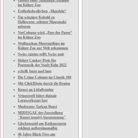
Geburt einer Sitatunga-Antilope
im Kölner Zoo
Erdferkelweibchen „Mandela“
Ein winziger Kobold zu
Halloween: seltener Mausmaki
geboren
NetCologne wird „Pate der Paten“
im Kölner Zoo
Weißnacken-Moorantilope im
Kölner Zoo zur Welt gekommen
Swiss cuisine trifft Swiss noir
Holger Czukay Preis für
Popmusik der Stadt Köln 2022
schrill, bunt und laut
Die Crime Cologne im Clouth 104
Mit ClickRhein durch die Region
Kunst an Litfaßsäulen
Vringstreff führt digitale
Lernwerkstatt fort
Moderator Tarkan Bagci
MIDISGAE der Ausstellung
"Kunst trotz(t) Ausgrenzung"
Glockenspiel am Rathausturm
erklingt außerplanmäßig
46 Jahre Bläck Föss am