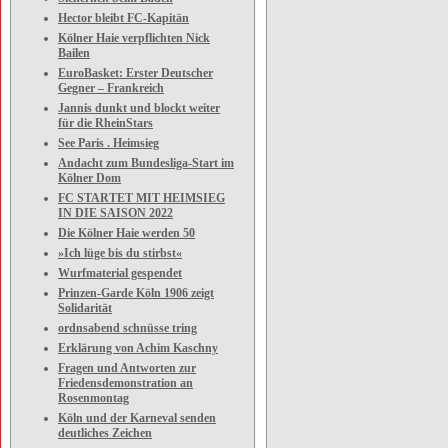
Hector bleibt FC-Kapitän
Kölner Haie verpflichten Nick
Bailen
EuroBasket: Erster Deutscher
Gegner – Frankreich
Jannis dunkt und blockt weiter
für die RheinStars
See Paris . Heimsieg
Andacht zum Bundesliga-Start im
Kölner Dom
FC STARTET MIT HEIMSIEG
IN DIE SAISON 2022
Die Kölner Haie werden 50
»Ich lüge bis du stirbst«
Wurfmaterial gespendet
Prinzen-Garde Köln 1906 zeigt
Solidarität
ordnsabend schnüsse tring
Erklärung von Achim Kaschny
Fragen und Antworten zur
Friedensdemonstration an
Rosenmontag
Köln und der Karneval senden
deutliches Zeichen