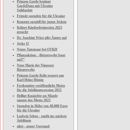
Prinzen-Garde beginnt
GardeDanz mit Ukraine
Solidarität
Fründe spenden für die Ukraine
Konzept speziell für junge Jecken
Kölner Kinderdreigestirn 2023
gesucht
Dr. Joachim Wüst gibt Ämter auf
Jecke 11
Neues Tanzpaar bei OTKH
Pflanzaktion: „Bürgerwehr baut
auf!“
Neue Marie der Nippeser
Bürgerwehr
Prinzen-Garde Köln trauert um
Karl Heinz Hömig
Festkomitee veröffentlicht Motto
für die Jubiläumssession 2022
Hellige Knäächte un Mägde
tanzen das Motto 2023
Spenden in Höhe von 48.000 Euro
für die Ukraine
Ludwig Sebus - topfit ins nächste
Jubiläum
alter - neuer Vorstand