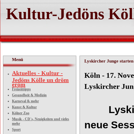
Kultur-Jedöns Köl
Menü
Lyskircher Junge starten
Aktuelles - Kultur -
Köln 
Jedöns Kölle un dröm
eröm
Lyskircher Jun
Freizeittipps
Gesundheit & Medizin
Karneval & mehr
Lyskirche
Kunst & Kultur
Kölner Zoo
Musik - CD´s, Neuigkeiten und vieles
neue Sess
mehr
Sport