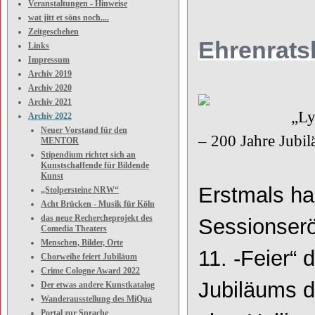
Veranstaltungen - Hinweise
Bern
wat jitt et söns noch....
Zeitgeschehen
Ehrenrats
Links
Impressum
Archiv 2019
Archiv 2020
Archiv 2021
„Lyskircher He
Archiv 2022
Neuer Vorstand für den
– 200 Jahre Jubi
MENTOR
Stipendium richtet sich an
Kunstschaffende für Bildende
Kunst
Erstmals ha
„Stolpersteine NRW“
Acht Brücken - Musik für Köln
das neue Rechercheprojekt des
Sessionserö
Comedia Theaters
Menschen, Bilder, Orte
11.
-
Feier“ 
Chorweihe feiert Jubiläum
Crime Cologne Award 2022
Jubiläums d
Der etwas andere Kunstkatalog
Wanderausstellung des MiQua
Portal zur Sprache