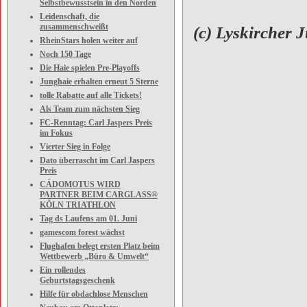
Selbstbewusstsein in den Norden
Leidenschaft, die
zusammenschweißt
(c) Lyskircher J
RheinStars holen weiter auf
Noch 150 Tage
Die Haie spielen Pre-Playoffs
Junghaie erhalten erneut 5 Sterne
tolle Rabatte auf alle Tickets!
Als Team zum nächsten Sieg
FC-Renntag: Carl Jaspers Preis
im Fokus
Vierter Sieg in Folge
Dato überrascht im Carl Jaspers
Preis
CÁDOMOTUS WIRD
PARTNER BEIM CARGLASS®
KÖLN TRIATHLON
Tag ds Laufens am 01. Juni
gamescom forest wächst
Flughafen belegt ersten Platz beim
Wettbewerb „Büro & Umwelt“
Ein rollendes
Geburtstagsgeschenk
Hilfe für obdachlose Menschen