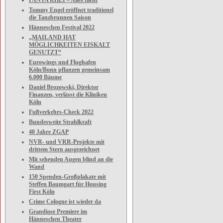
PANTA RHEI – Alles fließt
Tommy Engel eröffnet traditionel
die Tanzbrunnen Saison
Hänneschen Festival 2022
„MAILAND HAT
MÖGLICHKEITEN EISKALT
GENUTZT“
Eurowings und Flughafen
Köln/Bonn pflanzen gemeinsam
6.000 Bäume
Daniel Brozowski, Direktor
Finanzen, verlässt die Kliniken
Köln
Fußverkehrs-Check 2022
Bundesweite Strahlkraft
40 Jahre ZGAP
NVR- und VRR-Projekte mit
drittem Stern ausgezeichnet
Mit sehenden Augen blind an die
Wand
150 Spenden-Großplakate mit
Steffen Baumgart für Housing
First Köln
Crime Cologne ist wieder da
Grandiose Premiere im
Hänneschen Theater