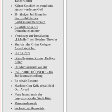
Tanzbrunnen
Kölner Geschichten rund ums
immer wertlosere Geld
50-jähriges Jubiläum der
Stadtteilbibliothek
Bocklemünd/Mengenich
Ausstellung in der
Domschatzkammer
Vernissage zur Installation
„LichtHof“ von Boscher Theodor
Shortlist des Crime Cologne
Award steht fest
FEL!X 2022
Grundlagenwerk zum „Heiligen
Köln“
Hunderttausende vor Ort
"50 JAHRE HÖHNER" – Die
Jubiläumsausstellung
En schäle Biesterei
Machine Gun Kelly erhält Sold-
Out-Award
Neue Intendantin der
Puppenspiele der Stadt Köln
Museumsbesoeck
hochwertige Domreliefs