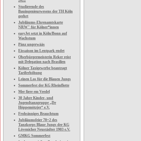
2022
Studierende des
Bauingenieurwesens der TH Köln
geehrt
Jubiläums-Ehrenamtskarte
NRW" für Kölner*innen
easyJet setzt in Köln/Bonn auf
Wachstum
Pänz ungerwääs
Eissaison im Lentpark endet
Oberbürgermeisterin Reker reist
mit Delegation nach Brasilien
Kölner Taxigewerbe beantragt
Tariferhöhung
Leinen Los für die Blauen Jungs
Sommerfest der KG Rheinflotte
Mer fiere em Veedel
30 Jahre Kinder- und
Jugendtanzgruppe „De
Höppemötzjer“ e.V.
Frohsinniges Brauchtum
Jubiläumsfeier 70+2 des
Tanzkorps Blaue Jungs der KG
Lövenicher Neustädter 1903 e.V.
GMKG Sommerfest