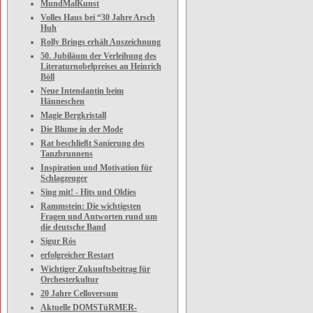
MundMalKunst
Volles Haus bei “30 Jahre Arsch
Huh
Rolly Brings erhält Auszeichnung
50. Jubiläum der Verleihung des
Literaturnobelpreises an Heinrich
Böll
Neue Intendantin beim
Hänneschen
Magie Bergkristall
Die Blume in der Mode
Rat beschließt Sanierung des
Tanzbrunnens
Inspiration und Motivation für
Schlagzeuger
Sing mit! - Hits und Oldies
Rammstein: Die wichtigsten
Fragen und Antworten rund um
die deutsche Band
Sigur Rós
erfolgreicher Restart
Wichtiger Zukunftsbeitrag für
Orchesterkultur
20 Jahre Celloversum
Aktuelle DOMSTüRMER-