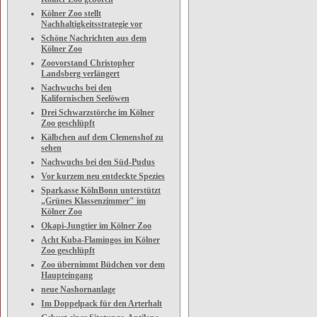
Kölner Zoo stellt
Nachhaltigkeitsstrategie vor
Schöne Nachrichten aus dem
Kölner Zoo
Zoovorstand Christopher
Landsberg verlängert
Nachwuchs bei den
Kalifornischen Seelöwen
Drei Schwarzstörche im Kölner
Zoo geschlüpft
Kälbchen auf dem Clemenshof zu
sehen
Nachwuchs bei den Süd-Pudus
Vor kurzem neu entdeckte Spezies
Sparkasse KölnBonn unterstützt
„Grünes Klassenzimmer" im
Kölner Zoo
Okapi-Jungtier im Kölner Zoo
Acht Kuba-Flamingos im Kölner
Zoo geschlüpft
Zoo übernimmt Büdchen vor dem
Haupteingang
neue Nashornanlage
Im Doppelpack für den Arterhalt