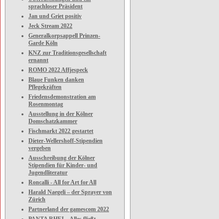
sprachloser Präsident
Jan und Griet positiv
Jeck Stream 2022
Generalkorpsappell Prinzen-
Garde Köln
KNZ zur Traditionsgesellschaft
ernannt
ROMO 2022 Affjespeck
Blaue Funken danken
Pflegekräften
Friedensdemonstration am
Rosenmontag
Ausstellung in der Kölner
Domschatzkammer
Fischmarkt 2022 gestartet
Dieter-Wellershoff-Stipendien
vergeben
Ausschreibung der Kölner
Stipendien für Kinder- und
Jugendliteratur
Roncalli - All for Art for All
Harald Naegeli – der Sprayer von
Zürich
Partnerland der gamescom 2022