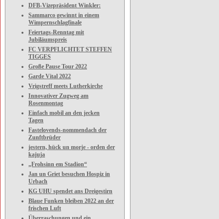
DFB-Vizepräsident Winkler:
Sammarco gewinnt in einem
Wimpernschlagfinale
Feiertags-Renntag mit
Jubiläumspreis
FC VERPFLICHTET STEFFEN
TIGGES
Große Pause Tour 2022
Garde Vital 2022
Vrigstreff meets Lutherkirche
Innovativer Zugweg am
Rosenmontag
Einfach mobil an den jecken
Tagen
Fastelovends-nommendach der
Zunftbrüder
jestern, hück un morje - orden der
kajuja
„Frohsinn em Stadion“
Jan un Griet besuchen Hospiz in
Urbach
KG UHU spendet ans Dreigestirn
Blaue Funken bleiben 2022 an der
frischen Luft
Überraschungen und ein