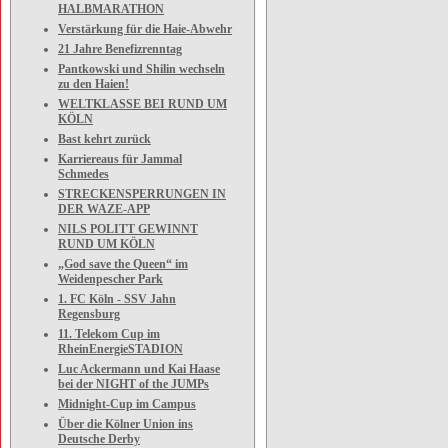
HALBMARATHON
Verstärkung für die Haie-Abwehr
21 Jahre Benefizrenntag
Pantkowski und Shilin wechseln
zu den Haien!
WELTKLASSE BEI RUND UM
KÖLN
Bast kehrt zurück
Karriereaus für Jammal
Schmedes
STRECKENSPERRUNGEN IN
DER WAZE-APP
NILS POLITT GEWINNT
RUND UM KÖLN
„God save the Queen“ im
Weidenpescher Park
1. FC Köln - SSV Jahn
Regensburg
11. Telekom Cup im
RheinEnergieSTADION
Luc Ackermann und Kai Haase
bei der NIGHT of the JUMPs
Midnight-Cup im Campus
Über die Kölner Union ins
Deutsche Derby