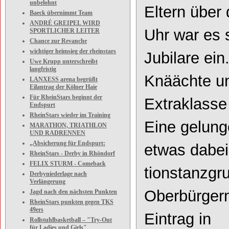
unbelohnt
Eltern über
Baeck übernimmt Team
ANDRÉ GREIPEL WIRD
Uhr war es 
SPORTLICHER LEITER
Chance zur Revanche
wichtiger heimsieg der rheinstars
Jubilare ein
Uwe Krupp unterschreibt
langfristig
Knäächte un
LANXESS arena begrüßt
Eilantrag der Kölner Haie
Für RheinStars beginnt der
Extraklasse
Endspurt
RheinStars wieder im Training
Ei
ne gelun
MARATHON, TRIATHLON
UND RADRENNEN
„Absicherung für Endspurt:
etwas dabei
RheinStars - Derby in Rhöndorf
FELIX STURM - Comeback
tionstanzgr
Derbyniederlage nach
Verlängerung
Oberbürgerm
Jagd nach den nächsten Punkten
RheinStars punkten gegen TKS
49ers
Eintrag in
Rollstuhlbasketball – "Try-Out
für Ladies und Girls"