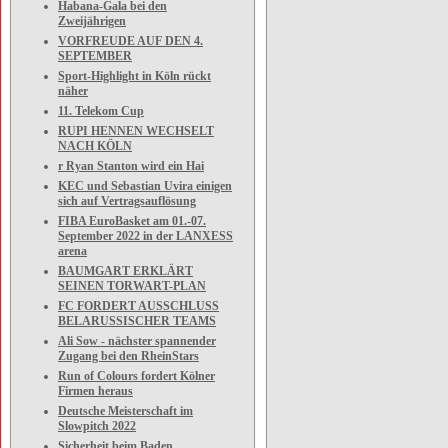
Habana-Gala bei den
Zweijährigen
VORFREUDE AUF DEN 4.
SEPTEMBER
Sport-Highlight in Köln rückt
näher
11. Telekom Cup
RUPI HENNEN WECHSELT
NACH KÖLN
r Ryan Stanton wird ein Hai
KEC und Sebastian Uvira einigen
sich auf Vertragsauflösung
FIBA EuroBasket am 01.-07.
September 2022 in der LANXESS
arena
BAUMGART ERKLÄRT
SEINEN TORWART-PLAN
FC FORDERT AUSSCHLUSS
BELARUSSISCHER TEAMS
Ali Sow - nächster spannender
Zugang bei den RheinStars
Run of Colours fordert Kölner
Firmen heraus
Deutsche Meisterschaft im
Slowpitch 2022
Sicherheit beim Baden