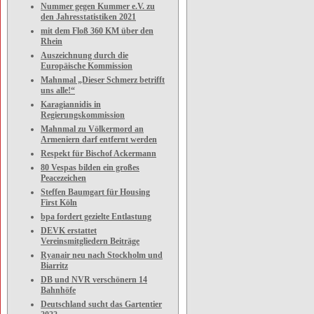
Nummer gegen Kummer e.V. zu
den Jahresstatistiken 2021
mit dem Floß 360 KM über den
Rhein
Auszeichnung durch die
Europäische Kommission
Mahnmal „Dieser Schmerz betrifft
uns alle!“
Karagiannidis in
Regierungskommission
Mahnmal zu Völkermord an
Armeniern darf entfernt werden
Respekt für Bischof Ackermann
80 Vespas bilden ein großes
Peacezeichen
Steffen Baumgart für Housing
First Köln
bpa fordert gezielte Entlastung
DEVK erstattet
Vereinsmitgliedern Beiträge
Ryanair neu nach Stockholm und
Biarritz
DB und NVR verschönern 14
Bahnhöfe
Deutschland sucht das Gartentier