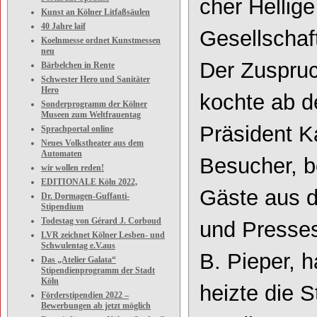
cher Hellig
Kunst an Kölner Litfaßsäulen
40 Jahre laif
Gesellschaft
Koelnmesse ordnet Kunstmessen
neu
Der Zuspruc
Bärbelchen in Rente
Schwester Hero und Sanitäter
Hero
kochte ab d
Sonderprogramm der Kölner
Museen zum Weltfrauentag
Präsident Ka
Sprachportal online
Neues Volkstheater aus dem
Automaten
Besucher, b
wir wollen reden!
EDITIONALE Köln 2022,
Gäste aus 
Dr. Dormagen-Guffanti-
Stipendium
Todestag von Gérard J. Corboud
und Presses
LVR zeichnet Kölner Lesben- und
Schwulentag e.V.aus
B. Pieper, 
Das „Atelier Galata“
Stipendienprogramm der Stadt
Köln
heizte die S
Förderstipendien 2022 –
Bewerbungen ab jetzt möglich