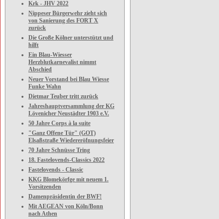
Krk - JHV 2022
Nippeser Bürgerwehr zieht sich
von Sanierung des FORT X
zurück
Die Große Kölner unterstützt und
hilft
Ein Blau-Wiesser
Herzblutkarnevalist nimmt
Abschied
Neuer Vorstand bei Blau Wiesse
Funke Wahn
Dietmar Teuber tritt zurück
Jahreshauptversammlung der KG
Lövenicher Neustädter 1903 e.V.
50 Jahre Corps à la suite
"Ganz Offene Tür" (GOT)
Elsaßstraße Wiedereröfnungsfeier
70 Jahre Schnüsse Tring
18. Fastelovends-Classics 2022
Fastelovends - Classic
KKG Blomekörfge mit neuem 1.
Vorsitzenden
Damenpräsidentin der BWF!
Mit AEGEAN von Köln/Bonn
nach Athen