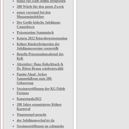
funke rut-wieß stellen dreigestirn
200 Würfe für den guten Zweck
neuer vorstand bei den
Muuzemändelcher
Der Große kölsche Jubiläums
Countdown
Präsentation Stammtisch
Kajuja 2022 Künstlerpräsentation
Kölner Kinderdreigestirn der
Jubiläumssession vorgestellt
Benefiz-Präsentationsabend des
KrK
Altstädter: Hans Kölschbach &
Dr. Björn Braun wiedergewählt
Panini-Alaaf: Jeckes
Sammelalbum zum 200.
Geburtstag
Sessionseröffnung der KG Fidele
Fortuna
Kappengala2022
200 Jahre organisierter Kölner
Karneval
Wagenengel gesucht
der Jubiläumsschal ist da
Sessionseröffnung op schmucke