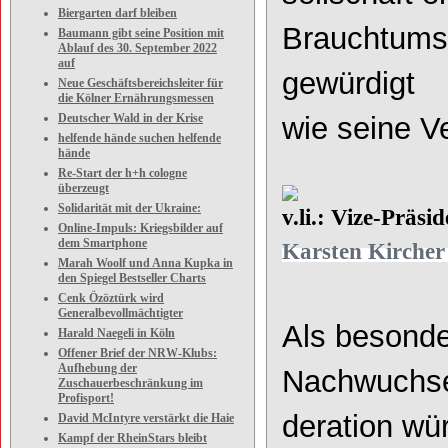
Biergarten darf bleiben
Brauchtumsp
Baumann gibt seine Position mit
Ablauf des 30. September 2022
auf
gewürdigt
Neue Geschäftsbereichsleiter für
die Kölner Ernährungsmessen
Deutscher Wald in der Krise
wie seine V
helfende hände suchen helfende
hände
Re-Start der h+h cologne
überzeugt
Solidarität mit der Ukraine:
v.li.: Vize-Präs
Online-Impuls: Kriegsbilder auf
dem Smartphone
Karsten Kirche
Marah Woolf und Anna Kupka in
den Spiegel Bestseller Charts
Cenk Özöztürk wird
Generalbevollmächtigter
Als besonder
Harald Naegeli in Köln
Offener Brief der NRW-Klubs:
Aufhebung der
Nachwuchses
Zuschauerbeschränkung im
Profisport!
deration wü
David McIntyre verstärkt die Haie
Kampf der RheinStars bleibt