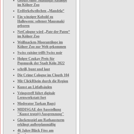
Geburt einer Sitatunga-Antilope
im Kölner Zoo
Erdferkelweibchen „Mandela“
Ein winziger Kobold zu
Halloween: seltener Mausmaki
geboren
NetCologne wird „Pate der Paten“
im Kölner Zoo
Weißnacken-Moorantilope im
Kölner Zoo zur Welt gekommen
Swiss cuisine trifft Swiss noir
Holger Czukay Preis für
Popmusik der Stadt Köln 2022
schrill, bunt und laut
Die Crime Cologne im Clouth 104
Mit ClickRhein durch die Region
Kunst an Litfaßsäulen
Vringstreff führt digitale
Lernwerkstatt fort
Moderator Tarkan Bagci
MIDISGAE der Ausstellung
"Kunst trotz(t) Ausgrenzung"
Glockenspiel am Rathausturm
erklingt außerplanmäßig
46 Jahre Bläck Föss am