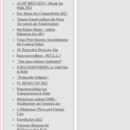
ACHT BRÜCKEN | Musik für
Köln 2022
Das Motto des ColognePride 2022
Tommy Engel eröffnet die Open
Air saison am Tanzbrunnen
Die Kölner Ringe – sieben
Kilometer für alle?
Franz Peter Kürten-Auszeichnung
für Ludwig Sebus
10. Deutscher Diversity-Tag
Kunstausstellung „M.Ü.L.L.“
"Ein ganz schönes Spektakel“
UDO LINDENBERG 2x Sold Out
in Köln
"Kulturelle Teilhabe"
FC BEIM CSD 2022
Peitschenschläge bei
Galopprennen in Köln
RheinStars richten NBBL-
Qualiturnier am Sonntag aus
3. Rheinstars Playa and Friends
Cup
EuroBasket 2022
Feiertags-Renntag im
Weidenpescher Park