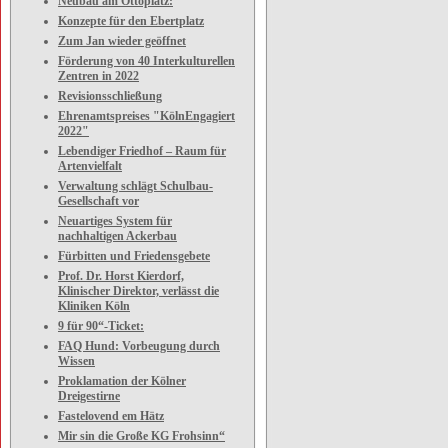
Neubau am Ottoplatz:
Konzepte für den Ebertplatz
Zum Jan wieder geöffnet
Förderung von 40 Interkulturellen
Zentren in 2022
Revisionsschließung
Ehrenamtspreises "KölnEngagiert
2022"
Lebendiger Friedhof – Raum für
Artenvielfalt
Verwaltung schlägt Schulbau-
Gesellschaft vor
Neuartiges System für
nachhaltigen Ackerbau
Fürbitten und Friedensgebete
Prof. Dr. Horst Kierdorf,
Klinischer Direktor, verlässt die
Kliniken Köln
9 für 90“-Ticket:
FAQ Hund: Vorbeugung durch
Wissen
Proklamation der Kölner
Dreigestirne
Fastelovend em Hätz
Mir sin die Große KG Frohsinn“