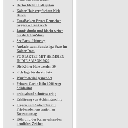
Hector bleibt FC-Kapitän
Kölner Haie verpflichten Nick
Bailen
EuroBasket: Erster Deutscher
Gegner – Frankreich
Jannis dunkt und blockt weiter
für die RheinStars
See Paris . Heimsieg
Andacht zum Bundesliga-Start im
Kölner Dom
FC STARTET MIT HEIMSIEG
IN DIE SAISON 2022
Die Kölner Haie werden 50
»Ich lüge bis du stirbst«
Wurfmaterial gespendet
Prinzen-Garde Köln 1906 zeigt
Solidarität
ordnsabend schnüsse tring
Erklärung von Achim Kaschny
Fragen und Antworten zur
Friedensdemonstration an
Rosenmontag
Köln und der Karneval senden
deutliches Zeichen