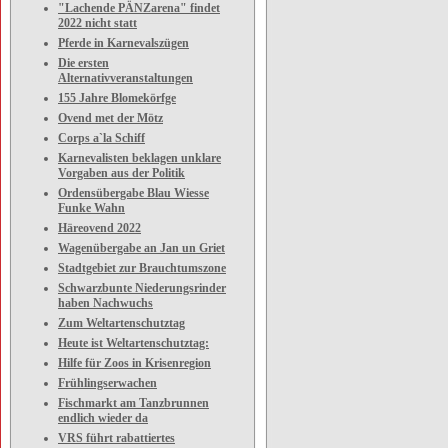
"Lachende PÄNZarena" findet
2022 nicht statt
Pferde in Karnevalszügen
Die ersten
Alternativveranstaltungen
155 Jahre Blomekörfge
Ovend met der Mötz
Corps a`la Schiff
Karnevalisten beklagen unklare
Vorgaben aus der Politik
Ordensübergabe Blau Wiesse
Funke Wahn
Häreovend 2022
Wagenübergabe an Jan un Griet
Stadtgebiet zur Brauchtumszone
Schwarzbunte Niederungsrinder
haben Nachwuchs
Zum Weltartenschutztag
Heute ist Weltartenschutztag:
Hilfe für Zoos in Krisenregion
Frühlingserwachen
Fischmarkt am Tanzbrunnen
endlich wieder da
VRS führt rabattiertes