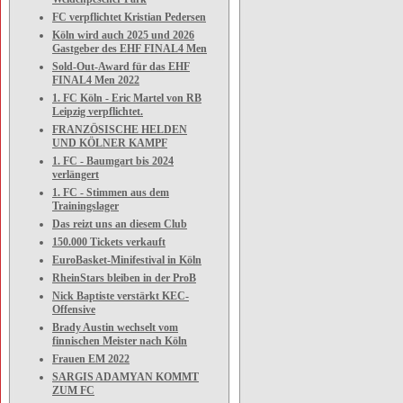
FC verpflichtet Kristian Pedersen
Köln wird auch 2025 und 2026
Gastgeber des EHF FINAL4 Men
Sold-Out-Award für das EHF
FINAL4 Men 2022
1. FC Köln - Eric Martel von RB
Leipzig verpflichtet.
FRANZÖSISCHE HELDEN
UND KÖLNER KAMPF
1. FC - Baumgart bis 2024
verlängert
1. FC - Stimmen aus dem
Trainingslager
Das reizt uns an diesem Club
150.000 Tickets verkauft
EuroBasket-Minifestival in Köln
RheinStars bleiben in der ProB
Nick Baptiste verstärkt KEC-
Offensive
Brady Austin wechselt vom
finnischen Meister nach Köln
Frauen EM 2022
SARGIS ADAMYAN KOMMT
ZUM FC