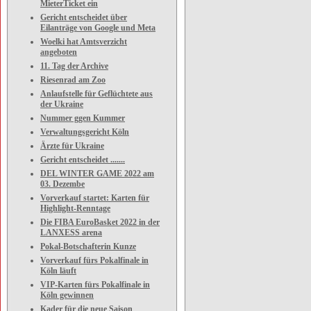
MieterTicket ein
Gericht entscheidet über
Eilanträge von Google und Meta
Woelki hat Amtsverzicht
angeboten
11. Tag der Archive
Riesenrad am Zoo
Anlaufstelle für Geflüchtete aus
der Ukraine
Nummer ggen Kummer
Verwaltungsgericht Köln
Ärzte für Ukraine
Gericht entscheidet .......
DEL WINTER GAME 2022 am
03. Dezembe
Vorverkauf startet: Karten für
Highlight-Renntage
Die FIBA EuroBasket 2022 in der
LANXESS arena
Pokal-Botschafterin Kunze
Vorverkauf fürs Pokalfinale in
Köln läuft
VIP-Karten fürs Pokalfinale in
Köln gewinnen
Kader für die neue Saison