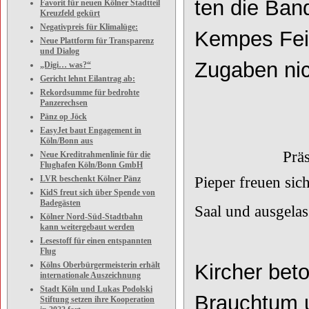
ten die Ban
Favorit für neuen Kölner Stadtteil
Kreuzfeld gekürt
Negativpreis für Klimalüge:
Kempes Fe
Neue Plattform für Transparenz
und Dialog
Zugaben nic
„Digi… was?“
Gericht lehnt Eilantrag ab:
Rekordsumme für bedrohte
Panzerechsen
Pänz op Jöck
EasyJet baut Engagement in
Köln/Bonn aus
Präsident Kar
Neue Kreditrahmenlinie für die
Flughafen Köln/Bonn GmbH
LVR beschenkt Kölner Pänz
Pieper fr
KidS freut sich über Spende von
Badegästen
Saal und ausgela
Kölner Nord-Süd-Stadtbahn
kann weitergebaut werden
Lesestoff für einen entspannten
Flug
Kölns Oberbürgermeisterin erhält
Kircher beto
internationale Auszeichnung
Stadt Köln und Lukas Podolski
Brauchtum u
Stiftung setzen ihre Kooperation