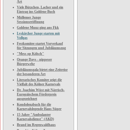
Art
Viele Bützchen, Lacher und ein
Eintrag ins Goldene Buch
Müllemer Junge
Sessionseröffnung
Goldene Muuz ging ans Fkk
Lyskircher Junge starten mit
Vollgas
Festkomitee startet Vorverkauf
für Sitzungen und Jubiläumszug
"Mess op Kölsch"
Orange Days - nippeser
Bürgerwehr
Jubiläumsgala bietet eine Zeitreise
der besonderen Art
Literarisches Komitee zeigt die
Vielfalt des Kölner Karnevals
Dr. Joachim Wüst mit Närrisch-
Europäischem Förderpreis
ausgezeichnet
Kondolenzbuch für die
Karnevalslegende Hans Süper
15 Jahre "Ambulanter
Karnevalsdienst" (AKD)
Brand im Regenwaldhaus