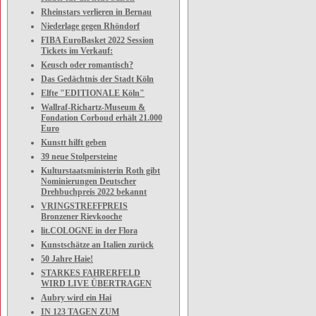
Rheinstars verlieren in Bernau
Niederlage gegen Rhöndorf
FIBA EuroBasket 2022 Session
Tickets im Verkauf:
Keusch oder romantisch?
Das Gedächtnis der Stadt Köln
Elfte "EDITIONALE Köln"
Wallraf-Richartz-Museum &
Fondation Corboud erhält 21.000
Euro
Kunstt hilft geben
39 neue Stolpersteine
Kulturstaatsministerin Roth gibt
Nominierungen Deutscher
Drehbuchpreis 2022 bekannt
VRINGSTREFFPREIS
Bronzener Rievkooche
lit.COLOGNE in der Flora
Kunstschätze an Italien zurück
50 Jahre Haie!
STARKES FAHRERFELD
WIRD LIVE ÜBERTRAGEN
Aubry wird ein Hai
IN 123 TAGEN ZUM