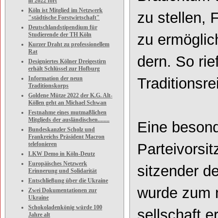
in 2022 fort
Köln ist Mitglied im Netzwerk
zu stellen, 
"städtische Forstwirtschaft"
Deutschlandstipendium für
Studierende der TH Köln
zu ermöglic
Kurzer Draht zu professionellem
Rat
dern. So rie
Designiertes Kölner Dreigestirn
erhält Schlüssel zur Hofburg
Information der neun
Traditionsr
Traditionskorps
Goldene Mütze 2022 der K.G. Alt-
Köllen geht an Michael Schwan
Festnahme eines mutmaßlichen
Mitglieds der ausländischen........
Eine besond
Bundeskanzler Scholz und
Frankreichs Präsident Macron
telefonieren
Parteivorsi
LKW Demo in Köln-Deutz
Europäisches Netzwerk
sitzender de
Erinnerung und Solidarität
Entschließung über die Ukraine
wurde zum n
Zwei Dokumentationen zur
Ukraine
Schokoladenkönig würde 100
sellschaft 
Jahre alt