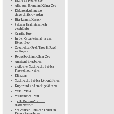
Brand im Kölner Zoo
Alles zum Brand im Kölner Zoo
Elefantenkuh musste
eingeschläfert werden
Hier kommt Kasper
Seltener Brahminenweih
geschlüpft:
Graziles Duo:
In den Osterferien ab in den
Kölner Zoo
Zoodirektor Prof. Theo B. Pagel
verlängert
Doppelbock im Kölner Zoo
Ameisenbär geboren
dreifacher Nachwuchs bei den
Pinselohrschweinen
Klimatag
Nachwuchs bei den Löwenäffchen
Kugelrund und stark gefährdet:
Voilá - Viola
Willkommen Izani
„Villa Bodinus“ wurde
eröffnetöffnet
Schwäbisch-Hällische Ferkel im
Kölner Zoo geboren