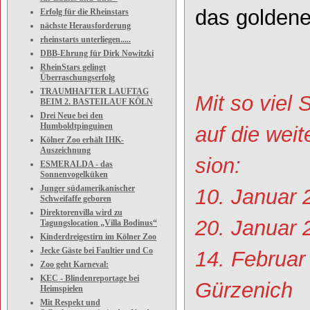
das goldene
Erfolg für die Rheinstars
nächste Herausforderung
rheinstarts unterliegen.....
DBB-Ehrung für Dirk Nowitzki
RheinStars gelingt
Überraschungserfolg
TRAUMHAFTER LAUFTAG
Mit so viel 
BEIM 2. BASTEILAUF KÖLN
Drei Neue bei den
Humboldtpinguinen
auf die wei
Kölner Zoo erhält IHK-
Auszeichnung
sion:
ESMERALDA - das
Sonnenvogelküken
Junger südamerikanischer
10. Januar 
Schweifaffe geboren
Direktorenvilla wird zu
20. Januar 
Tagungslocation „Villa Bodinus“
Kinderdreigestirn im Kölner Zoo
Jecke Gäste bei Faultier und Co
14. Februar
Zoo geht Karneval:
KEC - Blindenreportage bei
Gürzenich
Heimspielen
Mit Respekt und