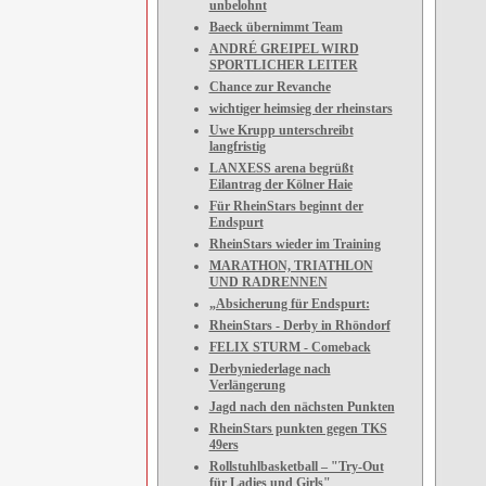
unbelohnt
Baeck übernimmt Team
ANDRÉ GREIPEL WIRD
SPORTLICHER LEITER
Chance zur Revanche
wichtiger heimsieg der rheinstars
Uwe Krupp unterschreibt
langfristig
LANXESS arena begrüßt
Eilantrag der Kölner Haie
Für RheinStars beginnt der
Endspurt
RheinStars wieder im Training
MARATHON, TRIATHLON
UND RADRENNEN
„Absicherung für Endspurt:
RheinStars - Derby in Rhöndorf
FELIX STURM - Comeback
Derbyniederlage nach
Verlängerung
Jagd nach den nächsten Punkten
RheinStars punkten gegen TKS
49ers
Rollstuhlbasketball – "Try-Out
für Ladies und Girls"