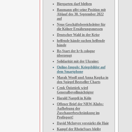
Biergarten darf bleiben
Baumann gibt seine Position mit
Ablauf des 30. September 2022
auf
Neue Geschäftsbereichsleiter für
die Kölner Ernährungsmessen
Deutscher Wald in der Krise
helfende hände suchen helfende
hände
Re-Start der h+h cologne
überzeugt
Solidarität mit der Ukraine:
Online-Impuls: Kriegsbilder auf
dem Smartphone
Marah Woolf und Anna Kupka in
den Spiegel Bestseller Charts
Cenk Özöztürk wird
Generalbevollmächtigter
Harald Naegeli in Köln
Offener Brief der NRW-Klubs:
Aufhebung der
Zuschauerbeschränkung im
Profisport!
David McIntyre verstärkt die Haie
Kampf der RheinStars bleibt