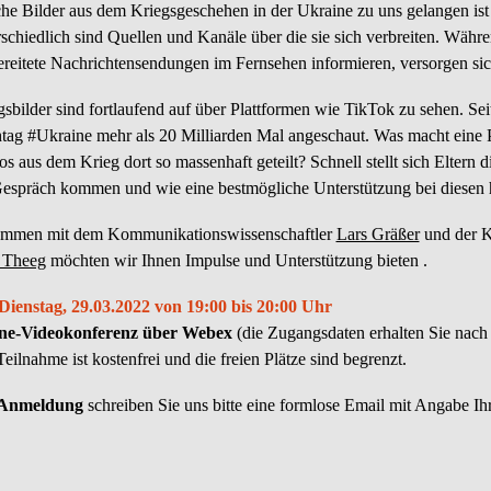
he Bilder aus dem Kriegsgeschehen in der Ukraine zu uns gelangen ist 
schiedlich sind Quellen und Kanäle über die sie sich verbreiten. Währen
ereitete Nachrichtensendungen im Fernsehen informieren, versorgen si
gsbilder sind fortlaufend auf über Plattformen wie TikTok zu sehen. S
tag #Ukraine mehr als 20 Milliarden Mal angeschaut. Was macht eine
s aus dem Krieg dort so massenhaft geteilt? Schnell stellt sich Eltern 
Gespräch kommen und wie eine bestmögliche Unterstützung bei diesen
mmen mit dem Kommunikationswissenschaftler
Lars Gräßer
und der K
a Theeg
möchten wir Ihnen Impulse und Unterstützung bieten .
ienstag, 29.03.2022 von 19:00 bis 20:00 Uhr
ne-Videokonferenz über Webex
(die Zugangsdaten erhalten Sie nac
eilnahme ist kostenfrei und die freien Plätze sind begrenzt.
Anmeldung
schreiben Sie uns bitte eine formlose Email mit Angabe 