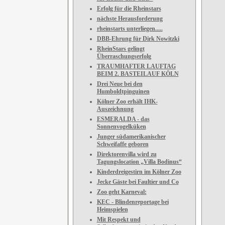
Erfolg für die Rheinstars
nächste Herausforderung
rheinstarts unterliegen.....
DBB-Ehrung für Dirk Nowitzki
RheinStars gelingt
Überraschungserfolg
TRAUMHAFTER LAUFTAG
BEIM 2. BASTEILAUF KÖLN
Drei Neue bei den
Humboldtpinguinen
Kölner Zoo erhält IHK-
Auszeichnung
ESMERALDA - das
Sonnenvogelküken
Junger südamerikanischer
Schweifaffe geboren
Direktorenvilla wird zu
Tagungslocation „Villa Bodinus“
Kinderdreigestirn im Kölner Zoo
Jecke Gäste bei Faultier und Co
Zoo geht Karneval:
KEC - Blindenreportage bei
Heimspielen
Mit Respekt und