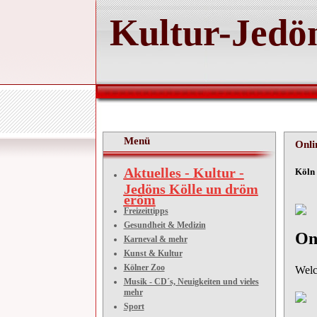
Kultur-Jedön
Menü
Onli
Aktuelles - Kultur -
Köln 
Jedöns Kölle un dröm
eröm
Freizeittipps
Gesundheit & Medizin
On
Karneval & mehr
Kunst & Kultur
Kölner Zoo
Welc
Musik - CD´s, Neuigkeiten und vieles
mehr
Sport