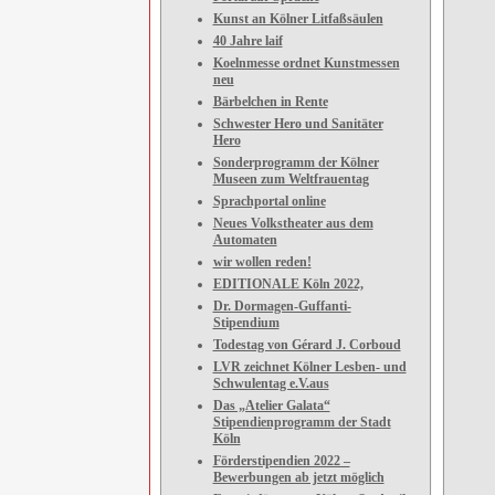
Kunst an Kölner Litfaßsäulen
40 Jahre laif
Koelnmesse ordnet Kunstmessen
neu
Bärbelchen in Rente
Schwester Hero und Sanitäter
Hero
Sonderprogramm der Kölner
Museen zum Weltfrauentag
Sprachportal online
Neues Volkstheater aus dem
Automaten
wir wollen reden!
EDITIONALE Köln 2022,
Dr. Dormagen-Guffanti-
Stipendium
Todestag von Gérard J. Corboud
LVR zeichnet Kölner Lesben- und
Schwulentag e.V.aus
Das „Atelier Galata“
Stipendienprogramm der Stadt
Köln
Förderstipendien 2022 –
Bewerbungen ab jetzt möglich