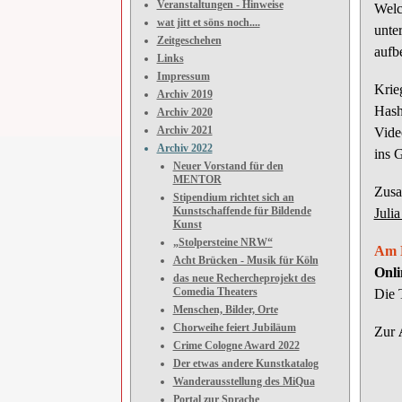
Veranstaltungen - Hinweise
Welc
wat jitt et söns noch....
unter
Zeitgeschehen
aufb
Links
Impressum
Krie
Archiv 2019
Hash
Archiv 2020
Archiv 2021
Video
Archiv 2022
ins 
Neuer Vorstand für den
MENTOR
Zusa
Stipendium richtet sich an
Kunstschaffende für Bildende
Juli
Kunst
„Stolpersteine NRW“
Am D
Acht Brücken - Musik für Köln
Onli
das neue Rechercheprojekt des
Comedia Theaters
Die T
Menschen, Bilder, Orte
Chorweihe feiert Jubiläum
Zur
Crime Cologne Award 2022
Der etwas andere Kunstkatalog
Wanderausstellung des MiQua
Portal zur Sprache