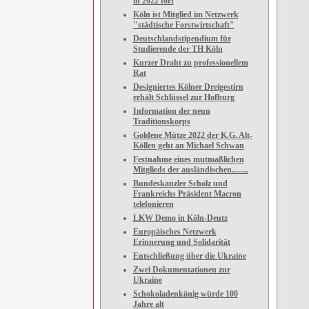
in 2022 fort
Köln ist Mitglied im Netzwerk
"städtische Forstwirtschaft"
Deutschlandstipendium für
Studierende der TH Köln
Kurzer Draht zu professionellem
Rat
Designiertes Kölner Dreigestirn
erhält Schlüssel zur Hofburg
Information der neun
Traditionskorps
Goldene Mütze 2022 der K.G. Alt-
Köllen geht an Michael Schwan
Festnahme eines mutmaßlichen
Mitglieds der ausländischen........
Bundeskanzler Scholz und
Frankreichs Präsident Macron
telefonieren
LKW Demo in Köln-Deutz
Europäisches Netzwerk
Erinnerung und Solidarität
Entschließung über die Ukraine
Zwei Dokumentationen zur
Ukraine
Schokoladenkönig würde 100
Jahre alt