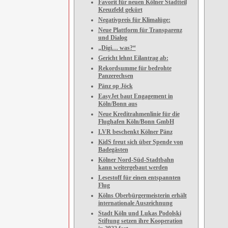
Favorit für neuen Kölner Stadtteil
Kreuzfeld gekürt
Negativpreis für Klimalüge:
Neue Plattform für Transparenz
und Dialog
„Digi… was?“
Gericht lehnt Eilantrag ab:
Rekordsumme für bedrohte
Panzerechsen
Pänz op Jöck
EasyJet baut Engagement in
Köln/Bonn aus
Neue Kreditrahmenlinie für die
Flughafen Köln/Bonn GmbH
LVR beschenkt Kölner Pänz
KidS freut sich über Spende von
Badegästen
Kölner Nord-Süd-Stadtbahn
kann weitergebaut werden
Lesestoff für einen entspannten
Flug
Kölns Oberbürgermeisterin erhält
internationale Auszeichnung
Stadt Köln und Lukas Podolski
Stiftung setzen ihre Kooperation