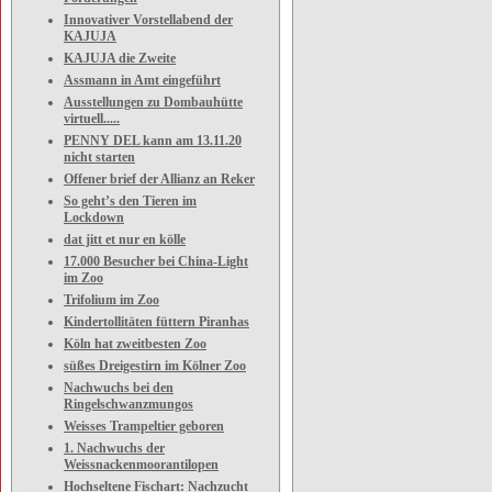
Innovativer Vorstellabend der
KAJUJA
KAJUJA die Zweite
Assmann in Amt eingeführt
Ausstellungen zu Dombauhütte
virtuell.....
PENNY DEL kann am 13.11.20
nicht starten
Offener brief der Allianz an Reker
So geht’s den Tieren im
Lockdown
dat jitt et nur en kölle
17.000 Besucher bei China-Light
im Zoo
Trifolium im Zoo
Kindertollitäten füttern Piranhas
Köln hat zweitbesten Zoo
süßes Dreigestirn im Kölner Zoo
Nachwuchs bei den
Ringelschwanzmungos
Weisses Trampeltier geboren
1. Nachwuchs der
Weissnackenmoorantilopen
Hochseltene Fischart: Nachzucht