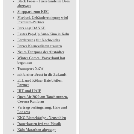
Bläck Fööss - Feierstunde im Dom
abgesagt
Sheppard zum KEC
Merbeck Gebäudereinigung wird
Premium-Partner
Porz sagt DANKE
Erstes Pop-Up Auto-Kino in Köln
Förderrung für Nachwuchs
Porzer Karnevalisten trauern
Neues Tanzpaar der Altstädter
Winter Games: Vorverkauf hat
begonnen
Teamsport NRW
mit breiter Brust in die Zukunft
ETL und Kölner Haie bleiben
Partner
HIT und HAIE
Open Air 2020 am Tanzbrunnen-
Corona Konform
Vertragsverlängerung: Haie und
Lanxess
KKG Blomekörfge - Neuwahlen
Dauerkarten frei von Plastik
Köln Marathon abgesagt