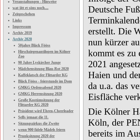
Veranstaltungen - Hinweise
Deutsche Fuß
wat jitt et söns noch....
Zeitgeschehen
Terminkalende
Links
Impressum
erstellt. Die
Archiv 2019
Archiv 2020
nun kürzer au
50jahre Bläck Fööss
kommt es zu e
Hirschziegenantilopen im Kölner
Zoo
2021 angese
90 Jahre Lyskircher Junge
Mädchensitzung Blau-Rot 2020
Haien und d
Kaffeklatsch der Flittarder KG
Bläck Fööss - feierstunde im Dom
da u.a. das v
GMKG Ordensabend 2020
GMKG Herrensitzung 2020
Eisfläche verk
Große Kostümsitzung der
Flittarder KG 2020
Die Kölner Ha
Präsident wird Ehren-Cheerleader
Selfs jemaat die 11.
Köln, der P
Sitzungszirkus die Zweite
wenn 900 fidele Mädels feiern
bereits im A
Prunksitzung 2020 der