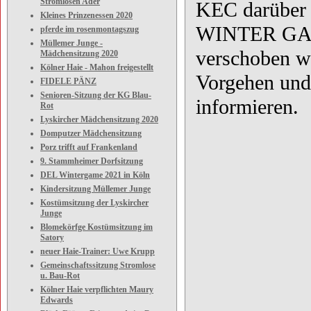
Stromlosen Ader
KEC darüber 
Kleines Prinzenessen 2020
WINTER GAME 
pferde im rosenmontagszug
Müllemer Junge -
verschoben we
Mädchensitzung 2020
Kölner Haie - Mahon freigestellt
Vorgehen und
FIDELE PÄNZ
Senioren-Sitzung der KG Blau-
informieren.
Rot
Lyskircher Mädchensitzung 2020
Domputzer Mädchensitzung
Porz trifft auf Frankenland
9. Stammheimer Dorfsitzung
DEL Wintergame 2021 in Köln
Kindersitzung Müllemer Junge
Kostümsitzung der Lyskircher
Junge
Blomekörfge Kostümsitzung im
Satory
neuer Haie-Trainer: Uwe Krupp
Gemeinschaftssitzung Stromlose
u. Bau-Rot
Kölner Haie verpflichten Maury
Edwards