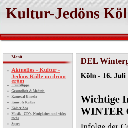
Kultur-Jedöns Köl
Menü
DEL Winter
Aktuelles - Kultur -
Köln
Jedöns Kölle un dröm
eröm
Kölne
Freizeittipps
Gesundheit & Medizin
Wichtige 
Karneval & mehr
Kunst & Kultur
WINTER 
Kölner Zoo
Musik - CD´s, Neuigkeiten und vieles
mehr
Sport
Infolge der C