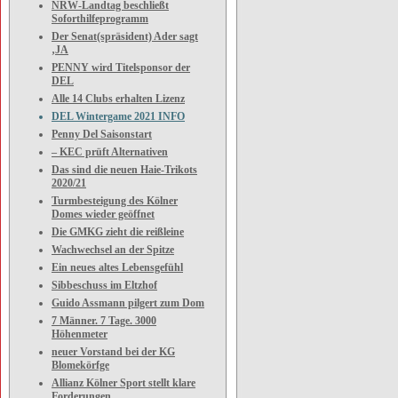
NRW-Landtag beschließt
Soforthilfeprogramm
Der Senat(spräsident) Ader sagt
‚JA
PENNY wird Titelsponsor der
DEL
Alle 14 Clubs erhalten Lizenz
DEL Wintergame 2021 INFO
Penny Del Saisonstart
– KEC prüft Alternativen
Das sind die neuen Haie-Trikots
2020/21
Turmbesteigung des Kölner
Domes wieder geöffnet
Die GMKG zieht die reißleine
Wachwechsel an der Spitze
Ein neues altes Lebensgefühl
Sibbeschuss im Eltzhof
Guido Assmann pilgert zum Dom
7 Männer. 7 Tage. 3000
Höhenmeter
neuer Vorstand bei der KG
Blomekörfge
Allianz Kölner Sport stellt klare
Forderungen