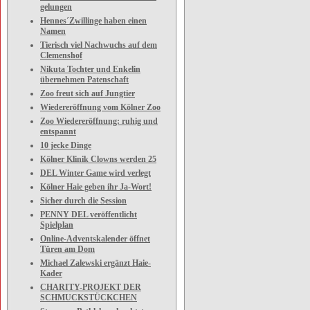
gelungen
Hennes´Zwillinge haben einen
Namen
Tierisch viel Nachwuchs auf dem
Clemenshof
Nikuta Tochter und Enkelin
übernehmen Patenschaft
Zoo freut sich auf Jungtier
Wiedereröffnung vom Kölner Zoo
Zoo Wiedereröffnung: ruhig und
entspannt
10 jecke Dinge
Kölner Klinik Clowns werden 25
DEL Winter Game wird verlegt
Kölner Haie geben ihr Ja-Wort!
Sicher durch die Session
PENNY DEL veröffentlicht
Spielplan
Online-Adventskalender öffnet
Türen am Dom
Michael Zalewski ergänzt Haie-
Kader
CHARITY-PROJEKT DER
SCHMUCKSTÜCKCHEN