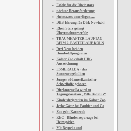
Erfolg für die Rheinstars
nächste Herausforderung
rheinstarts unterliegen.....
DBB-Ehrung für Dirk Nowitzki
RheinStars gelingt
Überraschungserfolg
TRAUMHAFTER LAUFTAG
BEIM 2. BASTEILAUF KÖLN
Drei Neue bei den
Humboldtpinguinen
Kölner Zoo erhält IHK-
Auszeichnung
ESMERALDA - das
Sonnenvogelküken
Junger südamerikanischer
Schweifaffe geboren
Direktorenvilla wird zu
Tagungslocation „Villa Bodinus“
Kinderdreigestirn im Kölner Zoo
Jecke Gäste bei Faultier und Co
Zoo geht Karneval:
KEC - Blindenreportage bei
Heimspielen
Mit Respekt und