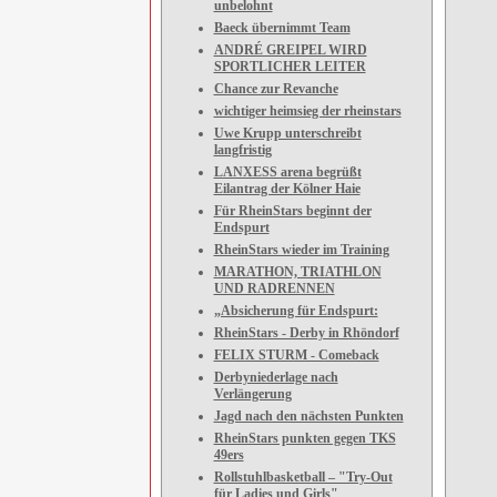
unbelohnt
Baeck übernimmt Team
ANDRÉ GREIPEL WIRD
SPORTLICHER LEITER
Chance zur Revanche
wichtiger heimsieg der rheinstars
Uwe Krupp unterschreibt
langfristig
LANXESS arena begrüßt
Eilantrag der Kölner Haie
Für RheinStars beginnt der
Endspurt
RheinStars wieder im Training
MARATHON, TRIATHLON
UND RADRENNEN
„Absicherung für Endspurt:
RheinStars - Derby in Rhöndorf
FELIX STURM - Comeback
Derbyniederlage nach
Verlängerung
Jagd nach den nächsten Punkten
RheinStars punkten gegen TKS
49ers
Rollstuhlbasketball – "Try-Out
für Ladies und Girls"