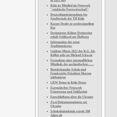
in 2022 fort
Köln ist Mitglied im Netzwerk
"städtische Forstwirtschaft"
Deutschlandstipendium für
Studierende der TH Köln
Kurzer Draht zu professionellem
Rat
Designiertes Kölner Dreigestirn
erhält Schlüssel zur Hofburg
Information der neun
Traditionskorps
Goldene Mütze 2022 der K.G. Alt-
Köllen geht an Michael Schwan
Festnahme eines mutmaßlichen
Mitglieds der ausländischen........
Bundeskanzler Scholz und
Frankreichs Präsident Macron
telefonieren
LKW Demo in Köln-Deutz
Europäisches Netzwerk
Erinnerung und Solidarität
Entschließung über die Ukraine
Zwei Dokumentationen zur
Ukraine
Schokoladenkönig würde 100
Jahre alt