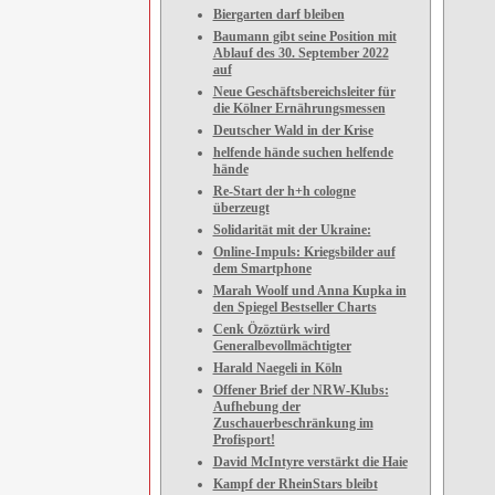
Biergarten darf bleiben
Baumann gibt seine Position mit
Ablauf des 30. September 2022
auf
Neue Geschäftsbereichsleiter für
die Kölner Ernährungsmessen
Deutscher Wald in der Krise
helfende hände suchen helfende
hände
Re-Start der h+h cologne
überzeugt
Solidarität mit der Ukraine:
Online-Impuls: Kriegsbilder auf
dem Smartphone
Marah Woolf und Anna Kupka in
den Spiegel Bestseller Charts
Cenk Özöztürk wird
Generalbevollmächtigter
Harald Naegeli in Köln
Offener Brief der NRW-Klubs:
Aufhebung der
Zuschauerbeschränkung im
Profisport!
David McIntyre verstärkt die Haie
Kampf der RheinStars bleibt