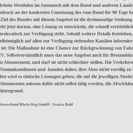
rhein-Westfalen im Austausch mit dem Bund und anderen Lände
druck an der konkreten Umsetzung des vom Bund für 90 Tage befri
 Ziel des Bundes mit diesem Angebot ist die dreimonatige Senkun
eht jetzt darum, eine Lösung zu entwickeln, die schnell vertriebl
rokratisch zur Verfügung steht. Sobald weitere Details feststehen
ellstmöglich auf allen zur Verfügung stehenden Kanälen informiert
 ist: Die Maßnahme ist eine Chance zur Rückgewinnung von Fah
. Selbstverständlich muss das neue Angebot auch für Bestandsku
m Abonnement, und darf sie nicht schlechter stellen. Die Verkehr
 Stammkundinnen und -kunden daher, ihre Abos nicht voreilig z
en wird es einfache Lösungen geben, die auf die jeweiligen Aboti
Abonnenten müssen dafür nicht selbst tätig werden, die Abwicklu
intergrund.
hrsverbund Rhein-Sieg GmbH / Jessica Buhl