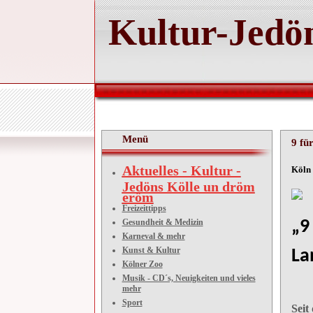
Kultur-Jedön
Menü
9 fü
Aktuelles - Kultur -
K
Jedöns Kölle un dröm
eröm
Freizeittipps
Gesundheit & Medizin
„9
Karneval & mehr
Kunst & Kultur
La
Kölner Zoo
Musik - CD´s, Neuigkeiten und vieles
mehr
Sport
Seit