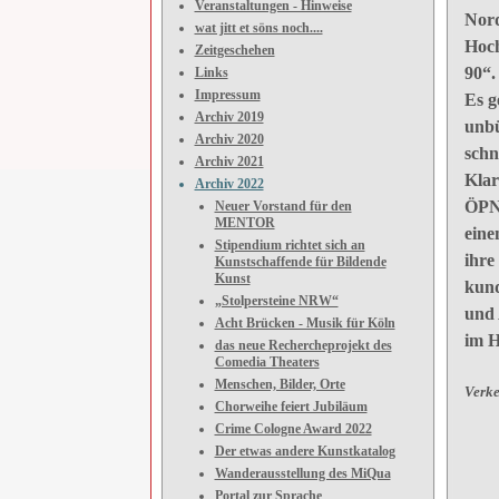
Veranstaltungen - Hinweise
Nord
wat jitt et söns noch....
Hoch
Zeitgeschehen
90“.
Links
Impressum
Es g
Archiv 2019
unbü
Archiv 2020
schn
Archiv 2021
Klar
Archiv 2022
ÖPNV
Neuer Vorstand für den
MENTOR
eine
Stipendium richtet sich an
ihre
Kunstschaffende für Bildende
Kunst
kund
„Stolpersteine NRW“
und 
Acht Brücken - Musik für Köln
im H
das neue Rechercheprojekt des
Comedia Theaters
Menschen, Bilder, Orte
Verke
Chorweihe feiert Jubiläum
Crime Cologne Award 2022
Der etwas andere Kunstkatalog
Wanderausstellung des MiQua
Portal zur Sprache