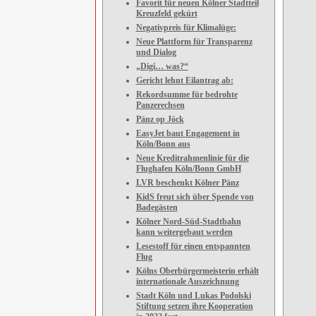
Favorit für neuen Kölner Stadtteil
Kreuzfeld gekürt
Negativpreis für Klimalüge:
Neue Plattform für Transparenz
und Dialog
„Digi… was?“
Gericht lehnt Eilantrag ab:
Rekordsumme für bedrohte
Panzerechsen
Pänz op Jöck
EasyJet baut Engagement in
Köln/Bonn aus
Neue Kreditrahmenlinie für die
Flughafen Köln/Bonn GmbH
LVR beschenkt Kölner Pänz
KidS freut sich über Spende von
Badegästen
Kölner Nord-Süd-Stadtbahn
kann weitergebaut werden
Lesestoff für einen entspannten
Flug
Kölns Oberbürgermeisterin erhält
internationale Auszeichnung
Stadt Köln und Lukas Podolski
Stiftung setzen ihre Kooperation