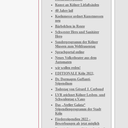
Kunst an Kölner Litfaßsäulen
40 Jahre laif
Koelnmesse ordnet Kunstmessen
neu
Bärbelchen in Rente
Schwester Hero und Sanitäter
Hero
Sonderprogramm der Kölner
Museen zum Weltfrauentag
Sprachportal online
Neues Volkstheater aus dem
Automaten
wir wollen reden!
EDITIONALE Köln 2022,
Dr. Dormagen-Guffanti-
Stipendium
Todestag von Gérard J. Corboud
LVR zeichnet Kölner Lesben- und
Schwulentag e.V.aus
Das „Atelier Galata“
Stipendienprogramm der Stadt
Köln
Förderstipendien 2022 –
Bewerbungen ab jetzt möglich