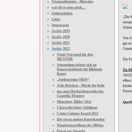
Veranstaltungen - Hinweise
wat jitt et söns noch....
Zeitgeschehen
„Die A
Links
europä
Impressum
Schmid
Archiv 2019
Archiv 2020
Von At
Archiv 2021
gut zu
Archiv 2022
Umstie
Neuer Vorstand für den
MENTOR
Die Fl
Stipendium richtet sich an
Kunstschaffende für Bildende
Zu A
Kunst
AEGEAN
„Stolpersteine NRW“
elften
Acht Brücken - Musik für Köln
kürzli
Person
das neue Rechercheprojekt des
Comedia Theaters
Menschen, Bilder, Orte
Quell
Chorweihe feiert Jubiläum
Crime Cologne Award 2022
Der etwas andere Kunstkatalog
Wanderausstellung des MiQua
Portal zur Sprache