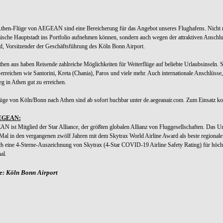
then-Flüge von AEGEAN sind eine Bereicherung für das Angebot unseres Flughafens. Nicht nur
ische Hauptstadt ins Portfolio aufnehmen können, sondern auch wegen der attraktiven Anschlus
, Vorsitzender der Geschäftsführung des Köln Bonn Airport.
hen aus haben Reisende zahlreiche Möglichkeiten für Weiterflüge auf beliebte Urlaubsinsel
 erreichen wie Santorini, Kreta (Chania), Paros und viele mehr. Auch internationale Anschlüsse,
g in Athen gut zu erreichen.
üge von Köln/Bonn nach Athen sind ab sofort buchbar unter de.aegeanair.com. Zum Einsatz k
EGEAN:
 ist Mitglied der Star Alliance, der größten globalen Allianz von Fluggesellschaften. Das
 Mal in den vergangenen zwölf Jahren mit dem Skytrax World Airline Award als beste regional
ch eine 4-Sterne-Auszeichnung von Skytrax (4-Star COVID-19 Airline Safety Rating) für höch
al.
e: Köln Bonn Airport