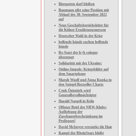
Biergarten darf bleiben
Baumann gibt seine Position mit
Ablauf des 30. September 2022
auf
Neue Geschäftsbereichsleiter für
die Kölner Ernährungsmessen
Deutscher Wald in der Krise
helfende hände suchen helfende
hände
Re-Start der h+h cologne
überzeugt
Solidarität mit der Ukraine:
Online-Impuls: Kriegsbilder auf
dem Smartphone
Marah Woolf und Anna Kupka in
den Spiegel Bestseller Charts
Cenk Özöztürk wird
Generalbevollmächtigter
Harald Naegeli in Köln
Offener Brief der NRW-Klubs:
Aufhebung der
Zuschauerbeschränkung im
Profisport!
David McIntyre verstärkt die Haie
Kampf der RheinStars bleibt