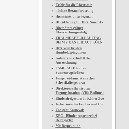
Erfolg für die Rheinstars
nächste Herausforderung
rheinstarts unterliegen.....
DBB-Ehrung für Dirk Nowitzki
RheinStars gelingt
Überraschungserfolg
TRAUMHAFTER LAUFTAG
BEIM 2. BASTEILAUF KÖLN
Drei Neue bei den
Humboldtpinguinen
Kölner Zoo erhält IHK-
Auszeichnung
ESMERALDA - das
Sonnenvogelküken
Junger südamerikanischer
Schweifaffe geboren
Direktorenvilla wird zu
Tagungslocation „Villa Bodinus“
Kinderdreigestirn im Kölner Zoo
Jecke Gäste bei Faultier und Co
Zoo geht Karneval:
KEC - Blindenreportage bei
Heimspielen
Mit Respekt und