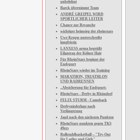
unbelohnt
Baeck übernimmt Team
ANDRÉ GREIPEL WIRD
SPORTLICHER LEITER
Chance zur Revanche
wichtiger heimsieg der rheinstars
Uwe Krupp unterschreibt
langfristig
LANXESS arena begrüßt
Eilantrag der Kölner Haie
Für RheinStars beginnt der
Endspurt
RheinStars wieder im Training
MARATHON, TRIATHLON
UND RADRENNEN
„Absicherung für Endspurt:
RheinStars - Derby in Rhöndorf
FELIX STURM - Comeback
Derbyniederlage nach
Verlängerung
Jagd nach den nächsten Punkten
RheinStars punkten gegen TKS
49ers
Rollstuhlbasketball – "Try-Out
für Ladies und Girls"