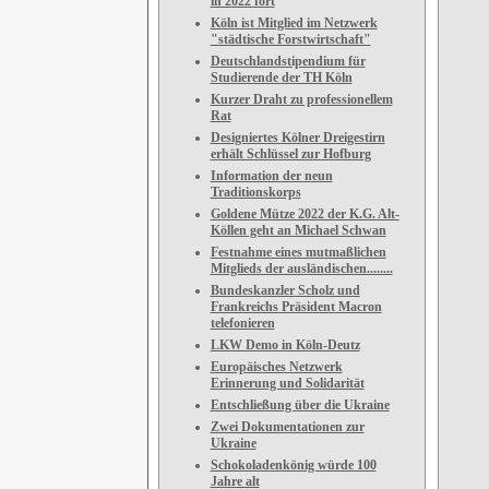
in 2022 fort
Köln ist Mitglied im Netzwerk
"städtische Forstwirtschaft"
Deutschlandstipendium für
Studierende der TH Köln
Kurzer Draht zu professionellem
Rat
Designiertes Kölner Dreigestirn
erhält Schlüssel zur Hofburg
Information der neun
Traditionskorps
Goldene Mütze 2022 der K.G. Alt-
Köllen geht an Michael Schwan
Festnahme eines mutmaßlichen
Mitglieds der ausländischen........
Bundeskanzler Scholz und
Frankreichs Präsident Macron
telefonieren
LKW Demo in Köln-Deutz
Europäisches Netzwerk
Erinnerung und Solidarität
Entschließung über die Ukraine
Zwei Dokumentationen zur
Ukraine
Schokoladenkönig würde 100
Jahre alt