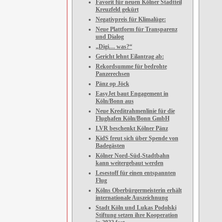
Favorit für neuen Kölner Stadtteil
Kreuzfeld gekürt
Negativpreis für Klimalüge:
Neue Plattform für Transparenz
und Dialog
„Digi… was?“
Gericht lehnt Eilantrag ab:
Rekordsumme für bedrohte
Panzerechsen
Pänz op Jöck
EasyJet baut Engagement in
Köln/Bonn aus
Neue Kreditrahmenlinie für die
Flughafen Köln/Bonn GmbH
LVR beschenkt Kölner Pänz
KidS freut sich über Spende von
Badegästen
Kölner Nord-Süd-Stadtbahn
kann weitergebaut werden
Lesestoff für einen entspannten
Flug
Kölns Oberbürgermeisterin erhält
internationale Auszeichnung
Stadt Köln und Lukas Podolski
Stiftung setzen ihre Kooperation