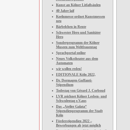
Kunst an Kölner Litfaßsäulen
40 Jahre laif
Koelnmesse ordnet Kunstmessen
neu
Bärbelchen in Rente
Schwester Hero und Sanitäter
Hero
Sonderprogramm der Kölner
Museen zum Weltfrauentag
Sprachportal online
Neues Volkstheater aus dem
Automaten
wir wollen reden!
EDITIONALE Köln 2022,
Dr. Dormagen-Guffanti-
Stipendium
Todestag von Gérard J. Corboud
LVR zeichnet Kölner Lesben- und
Schwulentag e.V.aus
Das „Atelier Galata“
Stipendienprogramm der Stadt
Köln
Förderstipendien 2022 –
Bewerbungen ab jetzt möglich