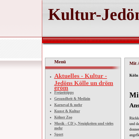
Kultur-Jedön
Menü
Mit 
Aktuelles - Kultur -
Kö
Jedöns Kölle un dröm
eröm
Freizeittipps
Mi
Gesundheit & Medizin
Ans
Karneval & mehr
Kunst & Kultur
Kölner Zoo
Rückke
Musik - CD´s, Neuigkeiten und vieles
und da
mehr
donner
Sport
angefl