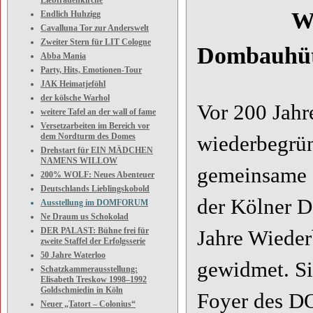
Liebfrauenkirche
Wiederb
Endlich Huhzigg
Cavalluna Tor zur Anderswelt
Zweiter Stern für LIT Cologne
Dombauhüt
Abba Mania
Party, Hits, Emotionen-Tour
JAK Heimatjeföhl
der kölsche Warhol
Vor 200 Jah
weitere Tafel an der wall of fame
Versetzarbeiten im Bereich vor
dem Nordturm des Domes
wiederbegrün
Drehstart für EIN MÄDCHEN
NAMENS WILLOW
gemeinsame
200% WOLF: Neues Abenteuer
Deutschlands Lieblingskobold
der Kölner 
Ausstellung im DOMFORUM
Ne Draum us Schokolad
DER PALAST: Bühne frei für
Jahre Wiede
zweite Staffel der Erfolgsserie
50 Jahre Waterloo
gewidmet. Si
Schatzkammerausstellung:
Elisabeth Treskow 1998–1992
Goldschmiedin in Köln
Foyer des D
Neuer „Tatort – Colonius“