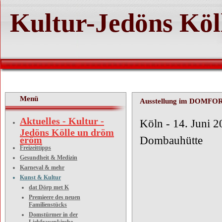
Kultur-Jedöns Köl
Menü
Ausstellung im DOMF
Aktuelles - Kultur -
Köln 
Jedöns Kölle un dröm
eröm
Dombauhütte
Freizeittipps
Gesundheit & Medizin
Karneval & mehr
Kunst & Kultur
dat Dörp met K
Premieere des neuen
Familienstücks
Ausst
Domstürmer in der