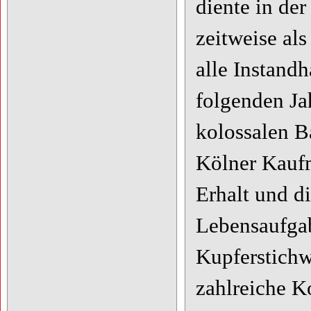
diente in de
zeitweise al
alle Instandh
folgenden Ja
kolossalen B
Kölner Kaufm
Erhalt und d
Lebensaufgab
Kupferstichw
zahlreiche K