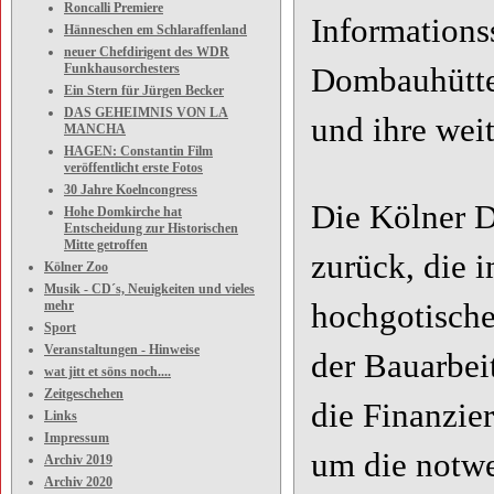
Roncalli Premiere
Informations
Hänneschen em Schlaraffenland
neuer Chefdirigent des WDR
Funkhausorchesters
Dombauhütte,
Ein Stern für Jürgen Becker
DAS GEHEIMNIS VON LA
und ihre weit
MANCHA
HAGEN: Constantin Film
veröffentlicht erste Fotos
30 Jahre Koelncongress
Die Kölner D
Hohe Domkirche hat
Entscheidung zur Historischen
Mitte getroffen
zurück, die 
Kölner Zoo
Musik - CD´s, Neuigkeiten und vieles
mehr
hochgotische
Sport
Veranstaltungen - Hinweise
der Bauarbei
wat jitt et söns noch....
Zeitgeschehen
die Finanzie
Links
Impressum
um die notwe
Archiv 2019
Archiv 2020