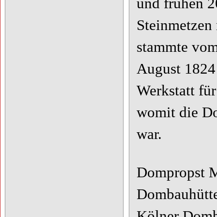
und frühen 2
Steinmetzen 
stammte vom 
August 1824 
Werkstatt für
womit die Do
war.
Dompropst Ms
Dombauhütte 
Kölner Domba