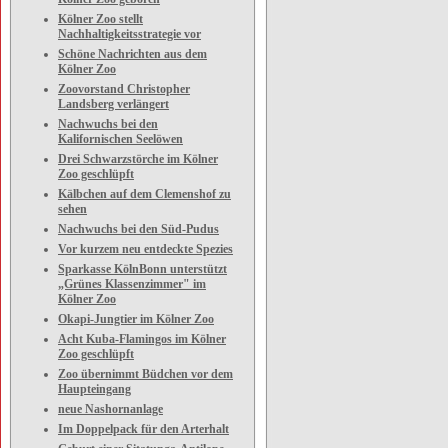
Kölner Zoo stellt
Nachhaltigkeitsstrategie vor
Schöne Nachrichten aus dem
Kölner Zoo
Zoovorstand Christopher
Landsberg verlängert
Nachwuchs bei den
Kalifornischen Seelöwen
Drei Schwarzstörche im Kölner
Zoo geschlüpft
Kälbchen auf dem Clemenshof zu
sehen
Nachwuchs bei den Süd-Pudus
Vor kurzem neu entdeckte Spezies
Sparkasse KölnBonn unterstützt
„Grünes Klassenzimmer" im
Kölner Zoo
Okapi-Jungtier im Kölner Zoo
Acht Kuba-Flamingos im Kölner
Zoo geschlüpft
Zoo übernimmt Büdchen vor dem
Haupteingang
neue Nashornanlage
Im Doppelpack für den Arterhalt