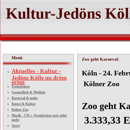
Kultur-Jedöns Köl
Menü
Zoo geht Karneval:
Aktuelles - Kultur -
Köln 
Jedöns Kölle un dröm
eröm
Kölner Zoo
Freizeittipps
Gesundheit & Medizin
Karneval & mehr
Zoo geht Ka
Kunst & Kultur
Kölner Zoo
Musik - CD´s, Neuigkeiten und vieles
3.333,33 
mehr
Sport