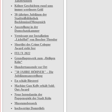
Tanzbrunnen
Kölner Geschichten rund ums
immer wertlosere Geld
50-jähriges Jubiläum der
Stadtteilbibliothek
Bocklemünd/Mengenich
Ausstellung in der
Domschatzkammer
Vernissage zur Installation
„LichtHof“ von Boscher Theodor
Shortlist des Crime Cologne
Award steht fest
FEL!X 2022
Grundlagenwerk zum „Heiligen
Köln“
Hunderttausende vor Ort
"50 JAHRE HÖHNER" – Die
Jubiläumsausstellung
En schäle Biesterei
Machine Gun Kelly erhält Sold-
Out-Award
Neue Intendantin der
Puppenspiele der Stadt Köln
Museumsbesoeck
hochwertige Domreliefs