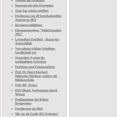
Neubau am Ottoplatz:
Konzepte für den Ebertplatz
Zum Jan wieder geöffnet
Förderung von 40 Interkulturellen
Zentren in 2022
Revisionsschließung
Ehrenamtspreises "KölnEngagiert
2022"
Lebendiger Friedhof – Raum für
Artenvielfalt
Verwaltung schlägt Schulbau-
Gesellschaft vor
Neuartiges System für
nachhaltigen Ackerbau
Fürbitten und Friedensgebete
Prof. Dr. Horst Kierdorf,
Klinischer Direktor, verlässt die
Kliniken Köln
9 für 90“-Ticket:
FAQ Hund: Vorbeugung durch
Wissen
Proklamation der Kölner
Dreigestirne
Fastelovend em Hätz
Mir sin die Große KG Frohsinn“