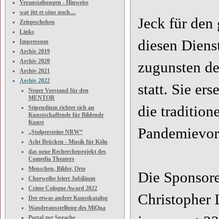
Veranstaltungen - Hinweise
wat jitt et söns noch....
Jeck für den
Zeitgeschehen
Links
diesen Diens
Impressum
Archiv 2019
Archiv 2020
zugunsten de
Archiv 2021
Archiv 2022
statt. Sie er
Neuer Vorstand für den
MENTOR
die tradition
Stipendium richtet sich an
Kunstschaffende für Bildende
Kunst
Pandemievorg
„Stolpersteine NRW“
Acht Brücken - Musik für Köln
das neue Rechercheprojekt des
Comedia Theaters
Menschen, Bilder, Orte
Die Sponsor
Chorweihe feiert Jubiläum
Crime Cologne Award 2022
Christopher 
Der etwas andere Kunstkatalog
Wanderausstellung des MiQua
Portal zur Sprache