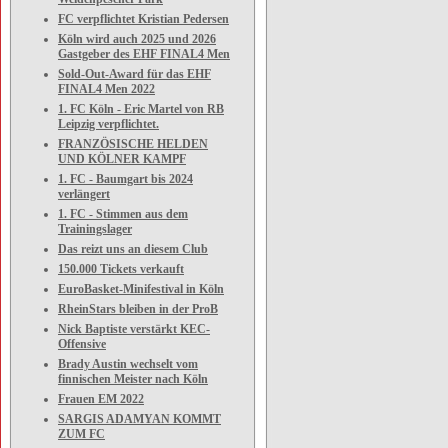
FC verpflichtet Kristian Pedersen
Köln wird auch 2025 und 2026
Gastgeber des EHF FINAL4 Men
Sold-Out-Award für das EHF
FINAL4 Men 2022
1. FC Köln - Eric Martel von RB
Leipzig verpflichtet.
FRANZÖSISCHE HELDEN
UND KÖLNER KAMPF
1. FC - Baumgart bis 2024
verlängert
1. FC - Stimmen aus dem
Trainingslager
Das reizt uns an diesem Club
150.000 Tickets verkauft
EuroBasket-Minifestival in Köln
RheinStars bleiben in der ProB
Nick Baptiste verstärkt KEC-
Offensive
Brady Austin wechselt vom
finnischen Meister nach Köln
Frauen EM 2022
SARGIS ADAMYAN KOMMT
ZUM FC