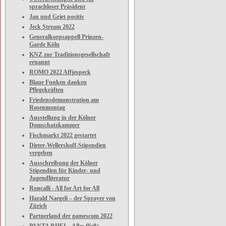
sprachloser Präsident
Jan und Griet positiv
Jeck Stream 2022
Generalkorpsappell Prinzen-
Garde Köln
KNZ zur Traditionsgesellschaft
ernannt
ROMO 2022 Affjespeck
Blaue Funken danken
Pflegekräften
Friedensdemonstration am
Rosenmontag
Ausstellung in der Kölner
Domschatzkammer
Fischmarkt 2022 gestartet
Dieter-Wellershoff-Stipendien
vergeben
Ausschreibung der Kölner
Stipendien für Kinder- und
Jugendliteratur
Roncalli - All for Art for All
Harald Naegeli – der Sprayer von
Zürich
Partnerland der gamescom 2022