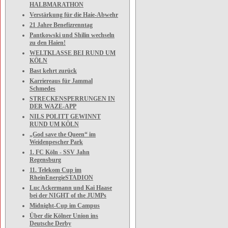
HALBMARATHON
Verstärkung für die Haie-Abwehr
21 Jahre Benefizrenntag
Pantkowski und Shilin wechseln
zu den Haien!
WELTKLASSE BEI RUND UM
KÖLN
Bast kehrt zurück
Karriereaus für Jammal
Schmedes
STRECKENSPERRUNGEN IN
DER WAZE-APP
NILS POLITT GEWINNT
RUND UM KÖLN
„God save the Queen“ im
Weidenpescher Park
1. FC Köln - SSV Jahn
Regensburg
11. Telekom Cup im
RheinEnergieSTADION
Luc Ackermann und Kai Haase
bei der NIGHT of the JUMPs
Midnight-Cup im Campus
Über die Kölner Union ins
Deutsche Derby