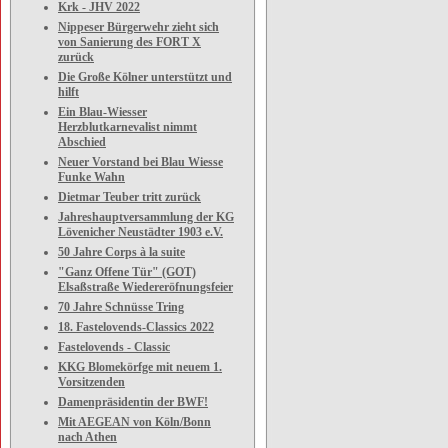
Krk - JHV 2022
Nippeser Bürgerwehr zieht sich
von Sanierung des FORT X
zurück
Die Große Kölner unterstützt und
hilft
Ein Blau-Wiesser
Herzblutkarnevalist nimmt
Abschied
Neuer Vorstand bei Blau Wiesse
Funke Wahn
Dietmar Teuber tritt zurück
Jahreshauptversammlung der KG
Lövenicher Neustädter 1903 e.V.
50 Jahre Corps à la suite
"Ganz Offene Tür" (GOT)
Elsaßstraße Wiedereröfnungsfeier
70 Jahre Schnüsse Tring
18. Fastelovends-Classics 2022
Fastelovends - Classic
KKG Blomekörfge mit neuem 1.
Vorsitzenden
Damenpräsidentin der BWF!
Mit AEGEAN von Köln/Bonn
nach Athen