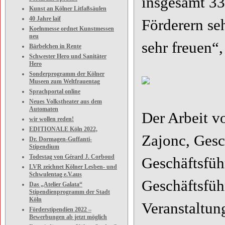
insgesamt 33
Kunst an Kölner Litfaßsäulen
40 Jahre laif
Förderern se
Koelnmesse ordnet Kunstmessen
neu
sehr freuen“
Bärbelchen in Rente
Schwester Hero und Sanitäter
Hero
Sonderprogramm der Kölner
Museen zum Weltfrauentag
Sprachportal online
Neues Volkstheater aus dem
Automaten
Der Arbeit v
wir wollen reden!
EDITIONALE Köln 2022,
Zajonc, Gesc
Dr. Dormagen-Guffanti-
Stipendium
Todestag von Gérard J. Corboud
Geschäftsfü
LVR zeichnet Kölner Lesben- und
Schwulentag e.V.aus
Geschäftsfüh
Das „Atelier Galata“
Stipendienprogramm der Stadt
Köln
Veranstaltun
Förderstipendien 2022 –
Bewerbungen ab jetzt möglich