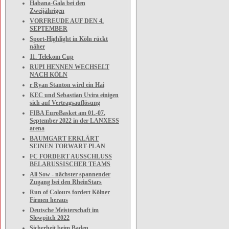
Habana-Gala bei den
Zweijährigen
VORFREUDE AUF DEN 4.
SEPTEMBER
Sport-Highlight in Köln rückt
näher
11. Telekom Cup
RUPI HENNEN WECHSELT
NACH KÖLN
r Ryan Stanton wird ein Hai
KEC und Sebastian Uvira einigen
sich auf Vertragsauflösung
FIBA EuroBasket am 01.-07.
September 2022 in der LANXESS
arena
BAUMGART ERKLÄRT
SEINEN TORWART-PLAN
FC FORDERT AUSSCHLUSS
BELARUSSISCHER TEAMS
Ali Sow - nächster spannender
Zugang bei den RheinStars
Run of Colours fordert Kölner
Firmen heraus
Deutsche Meisterschaft im
Slowpitch 2022
Sicherheit beim Baden