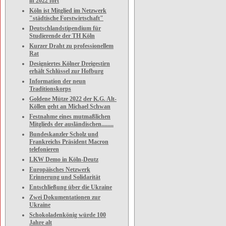
in 2022 fort
Köln ist Mitglied im Netzwerk
"städtische Forstwirtschaft"
Deutschlandstipendium für
Studierende der TH Köln
Kurzer Draht zu professionellem
Rat
Designiertes Kölner Dreigestirn
erhält Schlüssel zur Hofburg
Information der neun
Traditionskorps
Goldene Mütze 2022 der K.G. Alt-
Köllen geht an Michael Schwan
Festnahme eines mutmaßlichen
Mitglieds der ausländischen........
Bundeskanzler Scholz und
Frankreichs Präsident Macron
telefonieren
LKW Demo in Köln-Deutz
Europäisches Netzwerk
Erinnerung und Solidarität
Entschließung über die Ukraine
Zwei Dokumentationen zur
Ukraine
Schokoladenkönig würde 100
Jahre alt