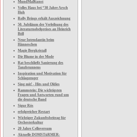
MundMalKunst
Volles Haus bei “30 Jahre Arsch
Huh
Rolly Brings erhält Auszeichnung
50. Jubiläum der Verleihung des
Literaturnobelpreises an Heinrich
Böll
Neue Intendantin beim
Hänneschen
Magie Bergkristall
Die Blume in der Mode
Rat beschließt Sanierung des
Tanzbrunnens
Inspiration und Motivation für
Schlagzeuger
Sing mit! - Hits und Oldies
Rammstein: Die wichtigsten
Fragen und Antworten rund um
die deutsche Band
Sigur Rós
erfolgreicher Restart
Wichtiger Zukunftsbeitrag für
Orchesterkultur
20 Jahre Celloversum
Aktuelle DOMSTüRMER-