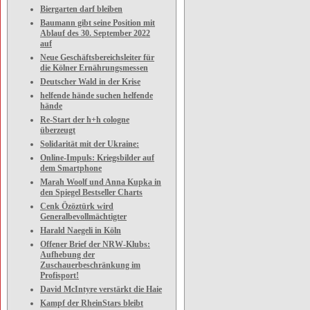
Biergarten darf bleiben
Baumann gibt seine Position mit
Ablauf des 30. September 2022
auf
Neue Geschäftsbereichsleiter für
die Kölner Ernährungsmessen
Deutscher Wald in der Krise
helfende hände suchen helfende
hände
Re-Start der h+h cologne
überzeugt
Solidarität mit der Ukraine:
Online-Impuls: Kriegsbilder auf
dem Smartphone
Marah Woolf und Anna Kupka in
den Spiegel Bestseller Charts
Cenk Özöztürk wird
Generalbevollmächtigter
Harald Naegeli in Köln
Offener Brief der NRW-Klubs:
Aufhebung der
Zuschauerbeschränkung im
Profisport!
David McIntyre verstärkt die Haie
Kampf der RheinStars bleibt