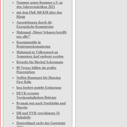
Nummer gegen Kummer e.V. zu
den Jahresstatistiken 2021
mit dem Floß 360 KM über den
Rhein
Auszeichnung durch die
Europäische Kommission
Mahnmal „Dieser Schmerz betrifft
uns alle!“
Karagiannidis in
Regierungskommission
Mahnmal zu Völkermord an
Armeniern darf entfernt werden
Respekt für Bischof Ackermann
80 Vespas bilden ein großes
Peacezeichen
Steffen Baumgart für Housing
First Köln
bpa fordert gezielte Entlastung
DEVK erstattet
Vereinsmitgliedern Beiträge
Ryanair neu nach Stockholm und
Biarritz
DB und NVR verschönern 14
Bahnhöfe
Deutschland sucht das Gartentier