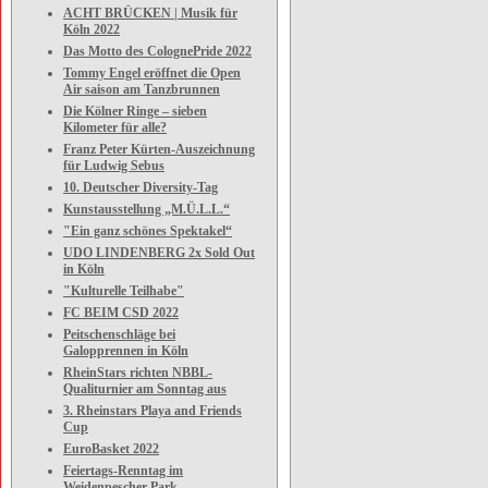
ACHT BRÜCKEN | Musik für
Köln 2022
Das Motto des ColognePride 2022
Tommy Engel eröffnet die Open
Air saison am Tanzbrunnen
Die Kölner Ringe – sieben
Kilometer für alle?
Franz Peter Kürten-Auszeichnung
für Ludwig Sebus
10. Deutscher Diversity-Tag
Kunstausstellung „M.Ü.L.L.“
"Ein ganz schönes Spektakel“
UDO LINDENBERG 2x Sold Out
in Köln
"Kulturelle Teilhabe"
FC BEIM CSD 2022
Peitschenschläge bei
Galopprennen in Köln
RheinStars richten NBBL-
Qualiturnier am Sonntag aus
3. Rheinstars Playa and Friends
Cup
EuroBasket 2022
Feiertags-Renntag im
Weidenpescher Park