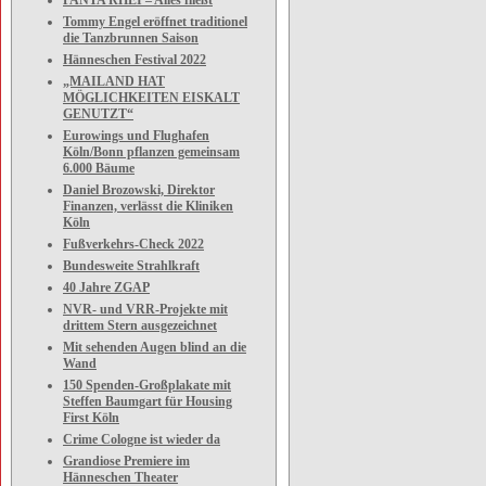
PANTA RHEI – Alles fließt
Tommy Engel eröffnet traditionel
die Tanzbrunnen Saison
Hänneschen Festival 2022
„MAILAND HAT
MÖGLICHKEITEN EISKALT
GENUTZT“
Eurowings und Flughafen
Köln/Bonn pflanzen gemeinsam
6.000 Bäume
Daniel Brozowski, Direktor
Finanzen, verlässt die Kliniken
Köln
Fußverkehrs-Check 2022
Bundesweite Strahlkraft
40 Jahre ZGAP
NVR- und VRR-Projekte mit
drittem Stern ausgezeichnet
Mit sehenden Augen blind an die
Wand
150 Spenden-Großplakate mit
Steffen Baumgart für Housing
First Köln
Crime Cologne ist wieder da
Grandiose Premiere im
Hänneschen Theater