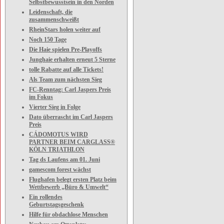
Selbstbewusstsein in den Norden
Leidenschaft, die
zusammenschweißt
RheinStars holen weiter auf
Noch 150 Tage
Die Haie spielen Pre-Playoffs
Junghaie erhalten erneut 5 Sterne
tolle Rabatte auf alle Tickets!
Als Team zum nächsten Sieg
FC-Renntag: Carl Jaspers Preis
im Fokus
Vierter Sieg in Folge
Dato überrascht im Carl Jaspers
Preis
CÁDOMOTUS WIRD
PARTNER BEIM CARGLASS®
KÖLN TRIATHLON
Tag ds Laufens am 01. Juni
gamescom forest wächst
Flughafen belegt ersten Platz beim
Wettbewerb „Büro & Umwelt“
Ein rollendes
Geburtstagsgeschenk
Hilfe für obdachlose Menschen