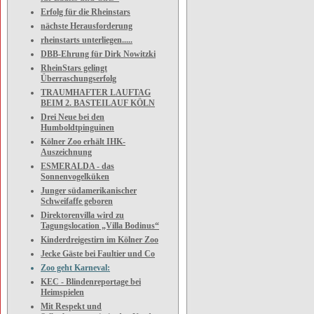
Erfolg für die Rheinstars
nächste Herausforderung
rheinstarts unterliegen.....
DBB-Ehrung für Dirk Nowitzki
RheinStars gelingt
Überraschungserfolg
TRAUMHAFTER LAUFTAG
BEIM 2. BASTEILAUF KÖLN
Drei Neue bei den
Humboldtpinguinen
Kölner Zoo erhält IHK-
Auszeichnung
ESMERALDA - das
Sonnenvogelküken
Junger südamerikanischer
Schweifaffe geboren
Direktorenvilla wird zu
Tagungslocation „Villa Bodinus“
Kinderdreigestirn im Kölner Zoo
Jecke Gäste bei Faultier und Co
Zoo geht Karneval:
KEC - Blindenreportage bei
Heimspielen
Mit Respekt und