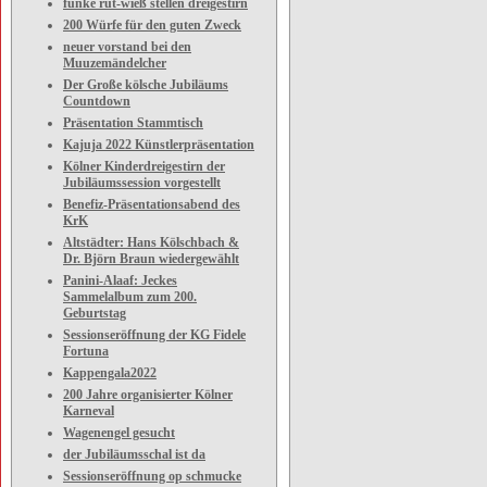
funke rut-wieß stellen dreigestirn
200 Würfe für den guten Zweck
neuer vorstand bei den
Muuzemändelcher
Der Große kölsche Jubiläums
Countdown
Präsentation Stammtisch
Kajuja 2022 Künstlerpräsentation
Kölner Kinderdreigestirn der
Jubiläumssession vorgestellt
Benefiz-Präsentationsabend des
KrK
Altstädter: Hans Kölschbach &
Dr. Björn Braun wiedergewählt
Panini-Alaaf: Jeckes
Sammelalbum zum 200.
Geburtstag
Sessionseröffnung der KG Fidele
Fortuna
Kappengala2022
200 Jahre organisierter Kölner
Karneval
Wagenengel gesucht
der Jubiläumsschal ist da
Sessionseröffnung op schmucke