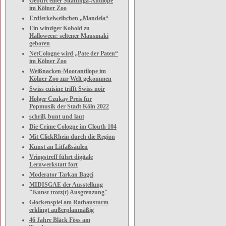
Geburt einer Sitatunga-Antilope
im Kölner Zoo
Erdferkelweibchen „Mandela“
Ein winziger Kobold zu
Halloween: seltener Mausmaki
geboren
NetCologne wird „Pate der Paten“
im Kölner Zoo
Weißnacken-Moorantilope im
Kölner Zoo zur Welt gekommen
Swiss cuisine trifft Swiss noir
Holger Czukay Preis für
Popmusik der Stadt Köln 2022
schrill, bunt und laut
Die Crime Cologne im Clouth 104
Mit ClickRhein durch die Region
Kunst an Litfaßsäulen
Vringstreff führt digitale
Lernwerkstatt fort
Moderator Tarkan Bagci
MIDISGAE der Ausstellung
"Kunst trotz(t) Ausgrenzung"
Glockenspiel am Rathausturm
erklingt außerplanmäßig
46 Jahre Bläck Föss am