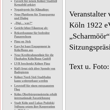
Favorit für neuen Kölner Stadtteil
Kreuzfeld gekürt
Negativpreis für Klimalüge:
Veranstalter
Neue Plattform für Transparenz
und Dialog
Köln 1922 e
„Digi… was?“
Gericht lehnt Eilantrag ab:
Rekordsumme für bedrohte
„Scharmöör“,
Panzerechsen
Pänz op Jöck
Sitzungspräs
EasyJet baut Engagement in
Köln/Bonn aus
Neue Kreditrahmenlinie für die
Flughafen Köln/Bonn GmbH
LVR beschenkt Kölner Pänz
Text u. Foto
KidS freut sich über Spende von
Badegästen
Kölner Nord-Süd-Stadtbahn
kann weitergebaut werden
Lesestoff für einen entspannten
Flug
Kölns Oberbürgermeisterin erhält
internationale Auszeichnung
Stadt Köln und Lukas Podolski
Stiftung setzen ihre Kooperation