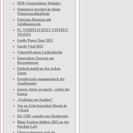
DFB-Vizepräsident Winkler:
Sammarco gewinnt in einem
Wimpernschlagfinale
Feiertags-Renntag mit
Jubiläumspreis
FC VERPFLICHTET STEFFEN
TIGGES
Große Pause Tour 2022
Garde Vital 2022
Vrigstreff meets Lutherkirche
Innovativer Zugweg am
Rosenmontag
Einfach mobil an den jecken
Tagen
Fastelovends-nommendach der
Zunftbrüder
jestern, hück un morje - orden der
kajuja
„Frohsinn em Stadion“
Jan un Griet besuchen Hospiz in
Urbach
KG UHU spendet ans Dreigestirn
Blaue Funken bleiben 2022 an der
frischen Luft
Überraschungen und ein