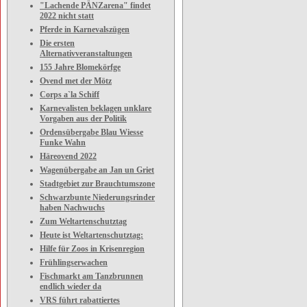
"Lachende PÄNZarena" findet
2022 nicht statt
Pferde in Karnevalszügen
Die ersten
Alternativveranstaltungen
155 Jahre Blomekörfge
Ovend met der Mötz
Corps a`la Schiff
Karnevalisten beklagen unklare
Vorgaben aus der Politik
Ordensübergabe Blau Wiesse
Funke Wahn
Häreovend 2022
Wagenübergabe an Jan un Griet
Stadtgebiet zur Brauchtumszone
Schwarzbunte Niederungsrinder
haben Nachwuchs
Zum Weltartenschutztag
Heute ist Weltartenschutztag:
Hilfe für Zoos in Krisenregion
Frühlingserwachen
Fischmarkt am Tanzbrunnen
endlich wieder da
VRS führt rabattiertes