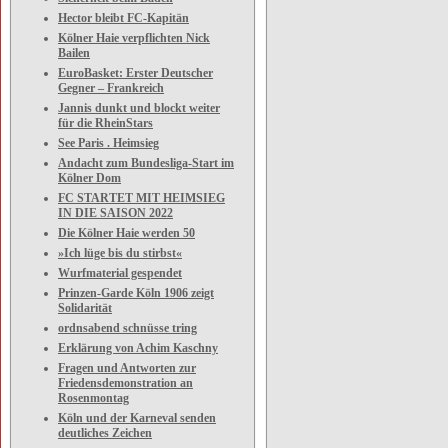
Hector bleibt FC-Kapitän
Kölner Haie verpflichten Nick
Bailen
EuroBasket: Erster Deutscher
Gegner – Frankreich
Jannis dunkt und blockt weiter
für die RheinStars
See Paris . Heimsieg
Andacht zum Bundesliga-Start im
Kölner Dom
FC STARTET MIT HEIMSIEG
IN DIE SAISON 2022
Die Kölner Haie werden 50
»Ich lüge bis du stirbst«
Wurfmaterial gespendet
Prinzen-Garde Köln 1906 zeigt
Solidarität
ordnsabend schnüsse tring
Erklärung von Achim Kaschny
Fragen und Antworten zur
Friedensdemonstration an
Rosenmontag
Köln und der Karneval senden
deutliches Zeichen