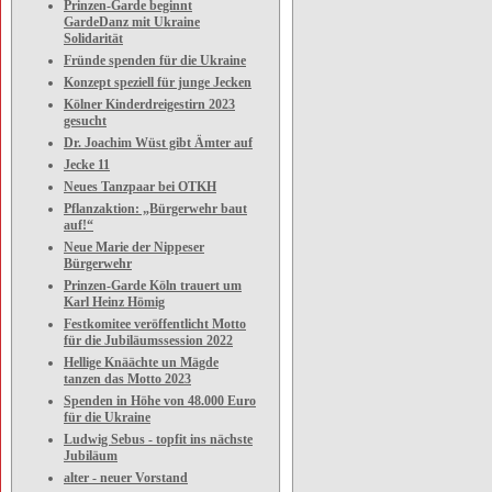
Prinzen-Garde beginnt
GardeDanz mit Ukraine
Solidarität
Fründe spenden für die Ukraine
Konzept speziell für junge Jecken
Kölner Kinderdreigestirn 2023
gesucht
Dr. Joachim Wüst gibt Ämter auf
Jecke 11
Neues Tanzpaar bei OTKH
Pflanzaktion: „Bürgerwehr baut
auf!“
Neue Marie der Nippeser
Bürgerwehr
Prinzen-Garde Köln trauert um
Karl Heinz Hömig
Festkomitee veröffentlicht Motto
für die Jubiläumssession 2022
Hellige Knäächte un Mägde
tanzen das Motto 2023
Spenden in Höhe von 48.000 Euro
für die Ukraine
Ludwig Sebus - topfit ins nächste
Jubiläum
alter - neuer Vorstand