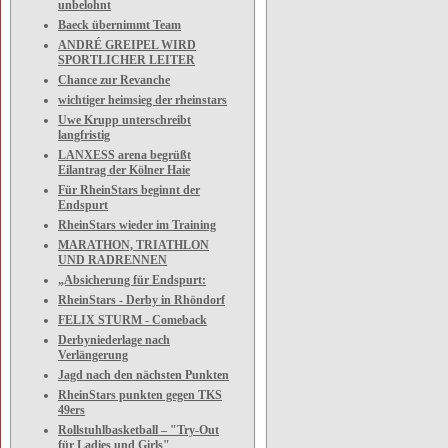
unbelohnt
Baeck übernimmt Team
ANDRÉ GREIPEL WIRD
SPORTLICHER LEITER
Chance zur Revanche
wichtiger heimsieg der rheinstars
Uwe Krupp unterschreibt
langfristig
LANXESS arena begrüßt
Eilantrag der Kölner Haie
Für RheinStars beginnt der
Endspurt
RheinStars wieder im Training
MARATHON, TRIATHLON
UND RADRENNEN
„Absicherung für Endspurt:
RheinStars - Derby in Rhöndorf
FELIX STURM - Comeback
Derbyniederlage nach
Verlängerung
Jagd nach den nächsten Punkten
RheinStars punkten gegen TKS
49ers
Rollstuhlbasketball – "Try-Out
für Ladies und Girls"