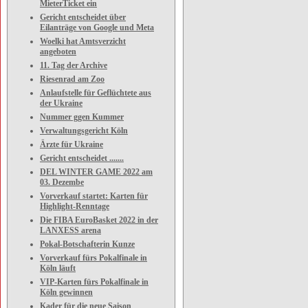
MieterTicket ein
Gericht entscheidet über
Eilanträge von Google und Meta
Woelki hat Amtsverzicht
angeboten
11. Tag der Archive
Riesenrad am Zoo
Anlaufstelle für Geflüchtete aus
der Ukraine
Nummer ggen Kummer
Verwaltungsgericht Köln
Ärzte für Ukraine
Gericht entscheidet .......
DEL WINTER GAME 2022 am
03. Dezembe
Vorverkauf startet: Karten für
Highlight-Renntage
Die FIBA EuroBasket 2022 in der
LANXESS arena
Pokal-Botschafterin Kunze
Vorverkauf fürs Pokalfinale in
Köln läuft
VIP-Karten fürs Pokalfinale in
Köln gewinnen
Kader für die neue Saison