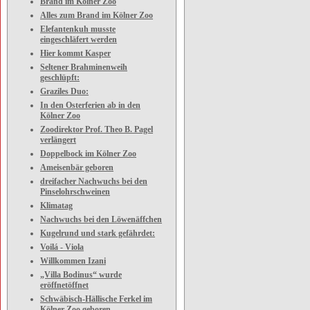
Brand im Kölner Zoo
Alles zum Brand im Kölner Zoo
Elefantenkuh musste
eingeschläfert werden
Hier kommt Kasper
Seltener Brahminenweih
geschlüpft:
Graziles Duo:
In den Osterferien ab in den
Kölner Zoo
Zoodirektor Prof. Theo B. Pagel
verlängert
Doppelbock im Kölner Zoo
Ameisenbär geboren
dreifacher Nachwuchs bei den
Pinselohrschweinen
Klimatag
Nachwuchs bei den Löwenäffchen
Kugelrund und stark gefährdet:
Voilá - Viola
Willkommen Izani
„Villa Bodinus“ wurde
eröffnetöffnet
Schwäbisch-Hällische Ferkel im
Kölner Zoo geboren