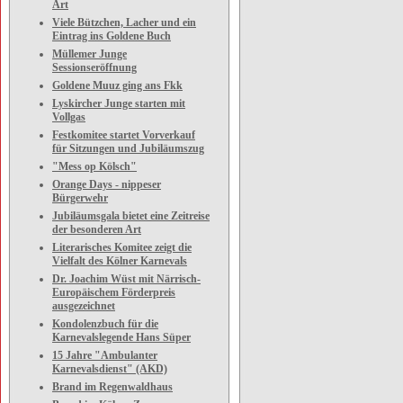
Art
Viele Bützchen, Lacher und ein
Eintrag ins Goldene Buch
Müllemer Junge
Sessionseröffnung
Goldene Muuz ging ans Fkk
Lyskircher Junge starten mit
Vollgas
Festkomitee startet Vorverkauf
für Sitzungen und Jubiläumszug
"Mess op Kölsch"
Orange Days - nippeser
Bürgerwehr
Jubiläumsgala bietet eine Zeitreise
der besonderen Art
Literarisches Komitee zeigt die
Vielfalt des Kölner Karnevals
Dr. Joachim Wüst mit Närrisch-
Europäischem Förderpreis
ausgezeichnet
Kondolenzbuch für die
Karnevalslegende Hans Süper
15 Jahre "Ambulanter
Karnevalsdienst" (AKD)
Brand im Regenwaldhaus