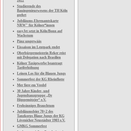
2022
Studierende des
Bauingenieurwesens der TH Köln
geehrt
Jubiläums-Ehrenamtskarte
NRW" für Kölner*innen
easyJet setzt in Köln/Bonn auf
Wachstum
Pänz ungerwääs
Eissaison im Lentpark endet
Oberbürgermeisterin Reker reist
mit Delegation nach Brasilien
Kölner Taxigewerbe beantragt
Tariferhöhung
Leinen Los für die Blauen Jungs
Sommerfest der KG Rheinflotte
Mer fiere em Veedel
30 Jahre Kinder- und
Jugendtanzgruppe „De
Höppemötzjer“ e.V.
Frohsinniges Brauchtum
Jubiläumsfeier 70+2 des
Tanzkorps Blaue Jungs der KG
Lövenicher Neustädter 1903 e.V.
GMKG Sommerfest