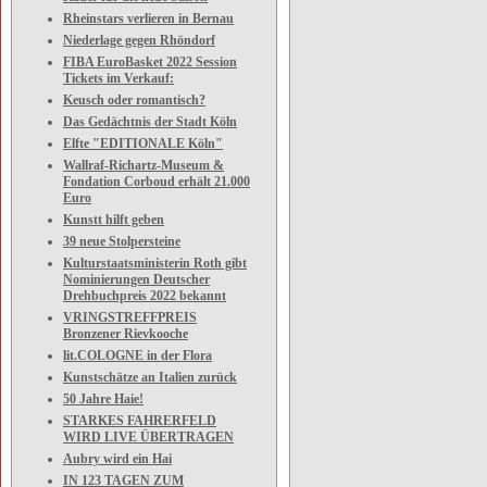
Rheinstars verlieren in Bernau
Niederlage gegen Rhöndorf
FIBA EuroBasket 2022 Session
Tickets im Verkauf:
Keusch oder romantisch?
Das Gedächtnis der Stadt Köln
Elfte "EDITIONALE Köln"
Wallraf-Richartz-Museum &
Fondation Corboud erhält 21.000
Euro
Kunstt hilft geben
39 neue Stolpersteine
Kulturstaatsministerin Roth gibt
Nominierungen Deutscher
Drehbuchpreis 2022 bekannt
VRINGSTREFFPREIS
Bronzener Rievkooche
lit.COLOGNE in der Flora
Kunstschätze an Italien zurück
50 Jahre Haie!
STARKES FAHRERFELD
WIRD LIVE ÜBERTRAGEN
Aubry wird ein Hai
IN 123 TAGEN ZUM