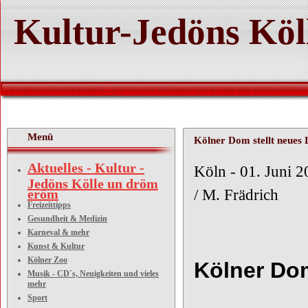
Kultur-Jedöns Köl
Menü
Kölner Dom stellt neues
Aktuelles - Kultur -
Köln - 0
Jedöns Kölle un dröm
eröm
/ M. Frädrich
Freizeittipps
Gesundheit & Medizin
Karneval & mehr
Kunst & Kultur
Kölner Zoo
Kölner Dom
Musik - CD´s, Neuigkeiten und vieles
mehr
Sport