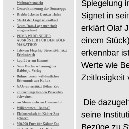
Spiegelung i
Weihnachtsmarkt
Generalsanierung der Domtreppe
Signet in se
Drehbrücke im Deutzer Hafen
Markt der Engel ist eröffnet
erklärt Olaf 
Neues Dom-Logo mehrfach
ausgezeichnet
PUMA WIRD NEUER
einem Stück)
AUSRÜSTER FÜR DEN KÖLN
MARATHON
erkennbar ist
Telekom Flagship-Store Köln jetzt
Erlebniswelt
kopfüber am Himmel
Werte wie Be
Neue Bucherscheinung bei
Dabbelju-Verlag
Zeitlosigkeit
Bühnenverein will deutliches
Bekenntnis zur Kultur
GAG unterstützt Kölner Zoo
2 Frischlinge bei den Pinselohr-
Schweinen
Die dazugeh
ein Mann mehr im Clemenshof
Willkommen "Balina"
seine Instit
Elefantenkuh im Kölner Zoo
geboren
800.000 Euro für Kölner Zoo
Bezüge zu St