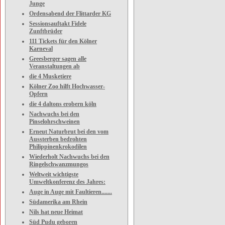
Junge
Ordensabend der Flittarder KG
Sessionsauftakt Fidele
Zunftbrüder
111 Tickets für den Kölner
Karneval
Greesberger sagen alle
Veranstaltungen ab
die 4 Musketiere
Kölner Zoo hilft Hochwasser-
Opfern
die 4 daltons erobern köln
Nachwuchs bei den
Pinselohrschweinen
Erneut Naturbrut bei den vom
Aussterben bedrohten
Philippinenkrokodilen
Wiederholt Nachwuchs bei den
Ringelschwanzmungos
Weltweit wichtigste
Umweltkonferenz des Jahres:
Auge in Auge mit Faultieren.......
Südamerika am Rhein
Nils hat neue Heimat
Süd Pudu geboren