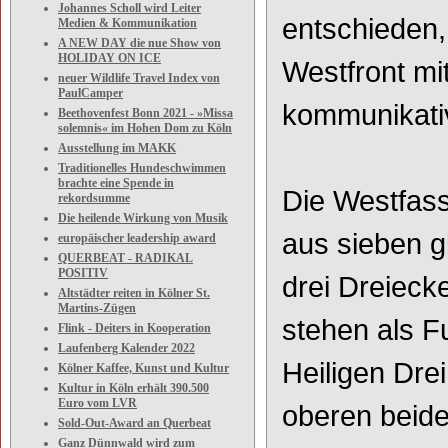
Johannes Scholl wird Leiter
entschieden,
Medien & Kommunikation
A NEW DAY die nue Show von
HOLIDAY ON ICE
Westfront mi
neuer Wildlife Travel Index von
PaulCamper
kommunikativ
Beethovenfest Bonn 2021 - »Missa
solemnis« im Hohen Dom zu Köln
Ausstellung im MAKK
Traditionelles Hundeschwimmen
brachte eine Spende in
Die Westfass
rekordsumme
Die heilende Wirkung von Musik
aus sieben 
europäischer leadership award
QUERBEAT - RADIKAL
POSITIV
drei Dreieck
Altstädter reiten in Kölner St.
Martins-Zügen
stehen als F
Flink - Deiters in Kooperation
Laufenberg Kalender 2022
Heiligen Dre
Kölner Kaffee, Kunst und Kultur
Kultur in Köln erhält 390.500
Euro vom LVR
oberen beide
Sold-Out-Award an Querbeat
Ganz Dünnwald wird zum