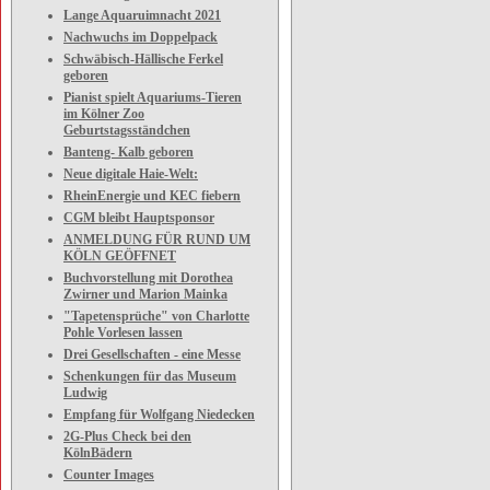
Lange Aquaruimnacht 2021
Nachwuchs im Doppelpack
Schwäbisch-Hällische Ferkel
geboren
Pianist spielt Aquariums-Tieren
im Kölner Zoo
Geburtstagsständchen
Banteng- Kalb geboren
Neue digitale Haie-Welt:
RheinEnergie und KEC fiebern
CGM bleibt Hauptsponsor
ANMELDUNG FÜR RUND UM
KÖLN GEÖFFNET
Buchvorstellung mit Dorothea
Zwirner und Marion Mainka
"Tapetensprüche" von Charlotte
Pohle Vorlesen lassen
Drei Gesellschaften - eine Messe
Schenkungen für das Museum
Ludwig
Empfang für Wolfgang Niedecken
2G-Plus Check bei den
KölnBädern
Counter Images