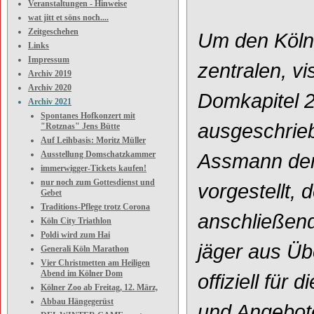
Veranstaltungen - Hinweise
wat jitt et söns noch....
Zeitgeschehen
Um den Kölne
Links
Impressum
zentralen, v
Archiv 2019
Archiv 2020
Domkapitel 
Archiv 2021
Spontanes Hofkonzert mit
ausgeschrie
"Rotznas" Jens Bütte
Auf Leihbasis: Moritz Müller
Ausstellung Domschatzkammer
Assmann den 
immerwigger-Tickets kaufen!
nur noch zum Gottesdienst und
vorgestellt,
Gebet
Traditions-Pflege trotz Corona
anschließend
Köln City Triathlon
Poldi wird zum Hai
jäger aus Üb
Generali Köln Marathon
Vier Christmetten am Heiligen
Abend im Kölner Dom
offiziell für 
Kölner Zoo ab Freitag, 12. März,
Abbau Hängegerüst
und Angebote