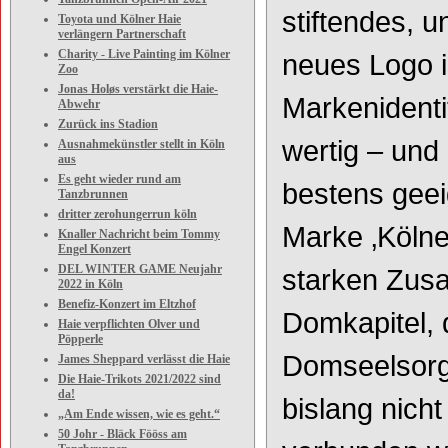
stiftendes, 
Toyota und Kölner Haie
verlängern Partnerschaft
Charity - Live Painting im Kölner
neues Logo is
Zoo
Jonas Holøs verstärkt die Haie-
Markenidenti
Abwehr
Zurück ins Stadion
wertig – und
Ausnahmekünstler stellt in Köln
aus
Es geht wieder rund am
bestens geei
Tanzbrunnen
dritter zerohungerrun köln
Marke ‚Kölne
Knaller Nachricht beim Tommy
Engel Konzert
DEL WINTER GAME Neujahr
starken Zus
2022 in Köln
Benefiz-Konzert im Eltzhof
Domkapitel,
Haie verpflichten Olver und
Pöpperle
Domseelsorg
James Sheppard verlässt die Haie
Die Haie-Trikots 2021/2022 sind
da!
bislang nich
„Am Ende wissen, wie es geht.“
50 Johr - Bläck Fööss am