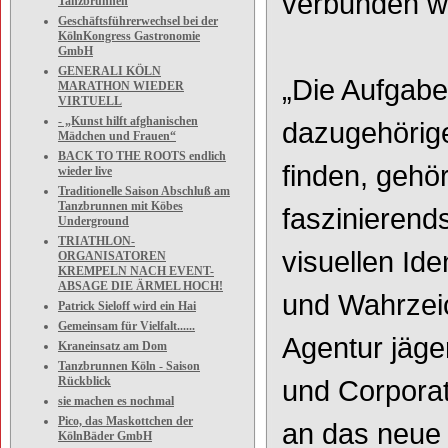
verbunden w
Tanzbrunnen
Geschäftsführerwechsel bei der
KölnKongress Gastronomie
GmbH
GENERALI KÖLN
„Die Aufgabe
MARATHON WIEDER
VIRTUELL
- „Kunst hilft afghanischen
dazugehörige
Mädchen und Frauen“
BACK TO THE ROOTS endlich
finden, gehö
wieder live
Traditionelle Saison Abschluß am
Tanzbrunnen mit Köbes
faszinierend
Underground
TRIATHLON-
visuellen Ide
ORGANISATOREN
KREMPELN NACH EVENT-
ABSAGE DIE ÄRMEL HOCH!
und Wahrzeic
Patrick Sieloff wird ein Hai
Gemeinsam für Vielfalt......
Agentur jäge
Kraneinsatz am Dom
Tanzbrunnen Köln - Saison
Rückblick
und Corpora
sie machen es nochmal
Pico, das Maskottchen der
an das neue 
KölnBäder GmbH