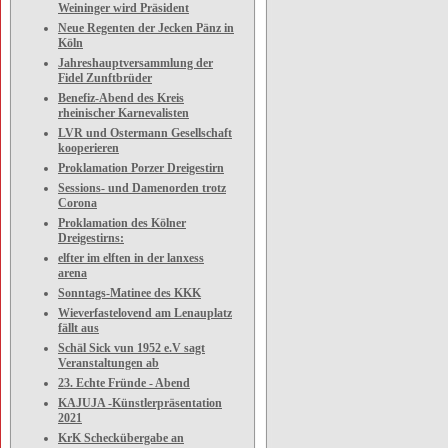
Weininger wird Präsident
Neue Regenten der Jecken Pänz in
Köln
Jahreshauptversammlung der
Fidel Zunftbrüder
Benefiz-Abend des Kreis
rheinischer Karnevalisten
LVR und Ostermann Gesellschaft
kooperieren
Proklamation Porzer Dreigestirn
Sessions- und Damenorden trotz
Corona
Proklamation des Kölner
Dreigestirns:
elfter im elften in der lanxess
arena
Sonntags-Matinee des KKK
Wieverfastelovend am Lenauplatz
fällt aus
Schäl Sick vun 1952 e.V sagt
Veranstaltungen ab
23. Echte Fründe - Abend
KAJUJA -Künstlerpräsentation
2021
KrK Scheckübergabe an