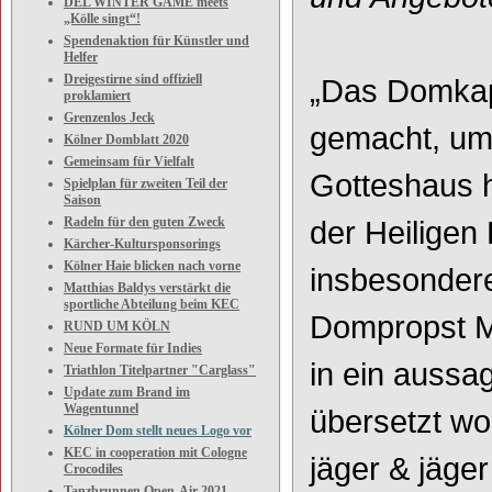
DEL WINTER GAME meets
„Kölle singt“!
Spendenaktion für Künstler und
Helfer
Dreigestirne sind offiziell
„Das Domkapi
proklamiert
Grenzenlos Jeck
gemacht, um
Kölner Domblatt 2020
Gemeinsam für Vielfalt
Gotteshaus h
Spielplan für zweiten Teil der
Saison
Radeln für den guten Zweck
der Heiligen 
Kärcher-Kultursponsorings
Kölner Haie blicken nach vorne
insbesondere
Matthias Baldys verstärkt die
sportliche Abteilung beim KEC
Dompropst M
RUND UM KÖLN
Neue Formate für Indies
in ein aussa
Triathlon Titelpartner "Carglass"
Update zum Brand im
Wagentunnel
übersetzt wo
Kölner Dom stellt neues Logo vor
KEC in cooperation mit Cologne
jäger & jäge
Crocodiles
Tanzbrunnen Open-Air 2021