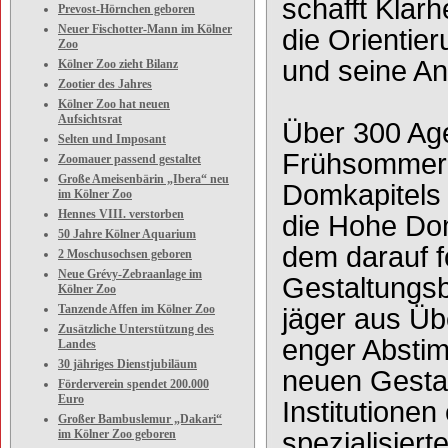
schafft Klar
Prevost-Hörnchen geboren
Neuer Fischotter-Mann im Kölner
die Orientier
Zoo
und seine An
Kölner Zoo zieht Bilanz
Zootier des Jahres
Kölner Zoo hat neuen
Aufsichtsrat
Über 300 Age
Selten und Imposant
Frühsommer 
Zoomauer passend gestaltet
Große Ameisenbärin „Ibera“ neu
Domkapitels 
im Kölner Zoo
Hennes VIII. verstorben
die Hohe Dom
50 Jahre Kölner Aquarium
dem darauf 
2 Moschusochsen geboren
Neue Grévy-Zebraanlage im
Gestaltungsb
Kölner Zoo
Tanzende Affen im Kölner Zoo
jäger aus Üb
Zusätzliche Unterstützung des
enger Abstim
Landes
30 jähriges Dienstjubiläum
neuen Gestal
Förderverein spendet 200.000
Euro
Institutionen
Großer Bambuslemur „Dakari“
im Kölner Zoo geboren
spezialisier