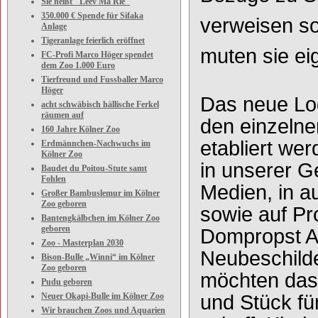
Sie heißt "Leev Ma Rie"
350.000 € Spende für Sifaka
verweisen so
Anlage
Tigeranlage feierlich eröffnet
muten sie ei
FC-Profi Marco Höger spendet
dem Zoo 1.000 Euro
Tierfreund und Fussballer Marco
Höger
Das neue Log
acht schwäbisch hällische Ferkel
räumen auf
den einzeln
160 Jahre Kölner Zoo
etabliert we
Erdmännchen-Nachwuchs im
Kölner Zoo
in unserer G
Baudet du Poitou-Stute samt
Fohlen
Medien, in a
Großer Bambuslemur im Kölner
Zoo geboren
sowie auf P
Bantengkälbchen im Kölner Zoo
geboren
Dompropst A
Zoo - Masterplan 2030
Neubeschild
Bison-Bulle „Winni“ im Kölner
Zoo geboren
möchten das
Pudu geboren
Neuer Okapi-Bulle im Kölner Zoo
und Stück fü
Wir brauchen Zoos und Aquarien