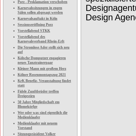
Porz - Proklamation verschoben
Designagent
Karnevalssitzungen in engen
Sälen sollen abgesagt werden
Design Agenc
Karnevalsauftakt in Köln
Sessionseröffning Porz
Vorstellabend STKK
Vorstellabend des
Karnevalsverband Rhein-Erft
Die Stromlose Ader stellt sich neu
auf
Kölsche Domputzer engagieren
neues Tanztrainerpaar
Kleiner Mann mit großem Herz
Kölner Rosenmontagszug 2021
KrK Benefiz- Veranstaltung findet
statt
Fidele Zunftbrüder treffen
Dreigestirn
50 Jahre Mitgliedschaft em
Blomekörfge
Wer oder was sind eigentlich die
Medienklaafer
Medienklaafer mit neuem
Vorstand
Sitzungpräsident Volker