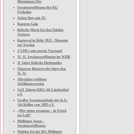
Hönningen/Ahr
Sessionseröffnung der KG
Frohsinn
Sicher fiere mit 2G
Kappen-Gala
Kölsche Morje bei den Fidelen
Aujusse
Karneval in Köln 2022 - Magazin
zur Session
J`UHUs mit neuem Vorstand
11. 11. Sessionseröffnung im WDR
11 Jahre Kölsche Harlequiins
Nippeser Bürgerwehr feiert den
11. 11.
Altstädter eröffnen
Jubiläumssession
5x11 Jahren KKG Alt-Lindenthal
e.V.
Großer Sessionsauftakt der K.G.
Alt-Köllen vun 1883 e.V.
„Mer stonn zesamme – in Freud
un Leid“
Müllemer Junge -
Sessionseröffnung
Wahlen bei der KG Müllemer