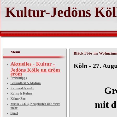
Kultur-Jedöns Köl
Menü
Bläck Föös im Wohnzim
Aktuelles - Kultur -
Köln - 
Jedöns Kölle un dröm
eröm
Freizeittipps
Gesundheit & Medizin
Großes 
Karneval & mehr
Kunst & Kultur
Kölner Zoo
mit den
Musik - CD´s, Neuigkeiten und vieles
mehr
Sport