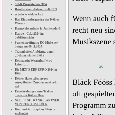
StKK Präsentation 2024
Benefiz-Vorstellabend KrK 2024
er jeiht et widder loss
Wenn auch fü
Das Kinderdreigestirn des Kölner
Westens
recht neu si
Karnevalssauftakt in Junkersdorf
Kappen-Gala 2024 im
Jubiläumsjahr
Musikszene s
Sessionseröffnung KG Müllemer
Junge am 09.11.2024
Traumhaftes Ambiente, damit
„Dräum widder blöhe
Konstantin Westenhoff wird
Leiter ......
Die MEN’S EHF EURO 2024 in
Köln
Kölner Haie stellen neuen
Bläck Fööss 
europäischen Zuschauerrekord
auf
oft gespielt
Entscheidungen zum Trainer-
Team der Kölner Haie
NEUER GETRÄNKEPARTNER
Programm zu
VON RUND UM KÖLN
Kontinuität - Stephan Küsters
verlängert