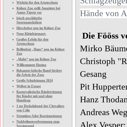
Schlagzeuger
Wichtig für den Artenschutz
Kölner Zoo stellt Jungtiere bei
Hände von Al
Amur-Tigern vor
frisch geschlüpfte
Sporngansküken
Hirscheber neu im Kölner Zoo
Die Fööss v
Neue Kleinbärenart:
Großer Erfolg für den
Artenschutz
Mirko Bäum
Brillenbär „Hans“ neu im Kölner
Zoo
Christoph "R
„Malte“ neu im Kölner Zoo
Willkommen Hazina
Bekannte kölsche Band fördert
Gesang
die Arbeit des Zoos
Große Schulsitzung 2024
Pit Hupperte
Weiber in Extase
Karnevalistische Kindersitzung
für Kinder mit und ohne
Hanz Thodam
Handicap
1 ter Deckelabend der Chevaliers
Andreas Weg
von Cöln
Stromlose Ader Kostümsitzung
Nubbelinenverbrennung zum
Alex Vesper:
Sessionsend