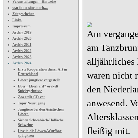
Veranstaltungen - Hinweise
wat jitt et söns noch....
Zeitgeschehen
Links
Impressum
Am vergange
Archiv 2019
Archiv 2020
Archiv 2021
am Tanzbrunn
Archiv 2022
Archiv 2023
alljährliche
Archiv 2024
Erste Kooperation dieser Art in
waren nicht 
Deutschland
Löwenjungtiere vorgestellt
Eber "Eberhard" orakelt
den Niederla
Spielergebnisse
Zoo stellt CD vor
anwesend. Vo
Tapir Neuzugang
Jungtiere bei den Asiatischen
Löwen
Altersklasse
Sieben Schwäbisch-Hällische
Schweine
fleißig mit.
Live in die Löwen-Wurfbox
spingksen