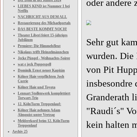
oder andere 
Der Dom in der Kunst 2024
LIEBES KIND ist Nummer 1 bei
Netflix
NACHRICHT AUS DEM ALL
Restaurierung des Michaelportals
DAS BESTE KOMMT NOCH!
Theater Liberi feiert 15-jähriges
Sehr gut kam
Jubiläum
Premiere: Die Himmelsfleut
Nikolaus trifft Heinzelmännchen
wurden. Die 
Jecke Püngel - Weihnachts-Soiree
wat e jeck Poppespell
von Pit Hupp
Dominik Ernst neuer Kapitän
Kölner Haie verpflichten Josh
insbesondre 
Currie
Kölner Haie und Toyota
Lennart Stollenwerk komplettiert
Granderath li
Torwart-Trio
12. KölnTurm Treppenlauf:
"Raudi´s" Vo
Kölner Haie nehmen Adam
Almquist unter Vertrag
Melderekord beim 12. KölnTurm
kein halten 
Treppenlauf
Archiv 25