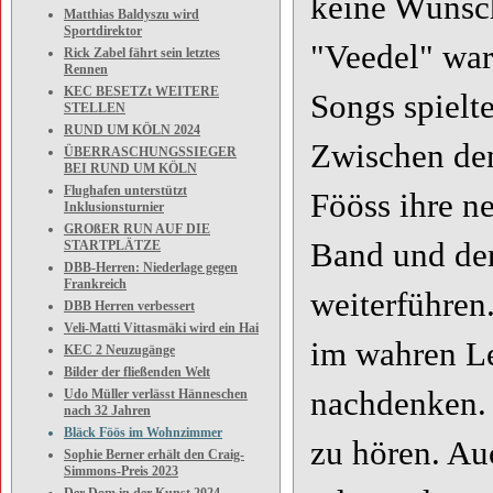
keine Wünsch
Matthias Baldyszu wird
Sportdirektor
"Veedel" war
Rick Zabel fährt sein letztes
Rennen
KEC BESETZt WEITERE
Songs spielte
STELLEN
RUND UM KÖLN 2024
Zwischen den
ÜBERRASCHUNGSSIEGER
BEI RUND UM KÖLN
Flughafen unterstützt
Fööss ihre n
Inklusionsturnier
GROßER RUN AUF DIE
Band und de
STARTPLÄTZE
DBB-Herren: Niederlage gegen
Frankreich
weiterführen.
DBB Herren verbessert
Veli-Matti Vittasmäki wird ein Hai
im wahren Le
KEC 2 Neuzugänge
Bilder der fließenden Welt
nachdenken. 
Udo Müller verlässt Hänneschen
nach 32 Jahren
Bläck Föös im Wohnzimmer
zu hören. Au
Sophie Berner erhält den Craig-
Simmons-Preis 2023