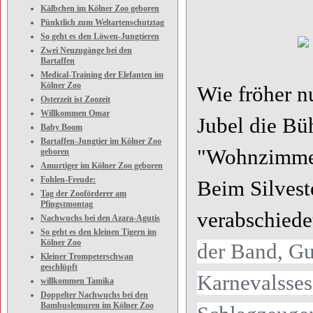
Kälbchen im Kölner Zoo geboren
Pünktlich zum Weltartenschutztag
So geht es den Löwen-Jungtieren
Zwei Neuzugänge bei den
Bartaffen
Medical-Training der Elefanten im
Kölner Zoo
Wie fröher n
Osterzeit ist Zoozeit
Willkommen Omar
Jubel die Bü
Baby Boom
Bartaffen-Jungtier im Kölner Zoo
"Wohnzimme
geboren
Amurtiger im Kölner Zoo geboren
Fohlen-Freude:
Beim Silvest
Tag der Zooförderer am
Pfingstmontag
verabschied
Nachwuchs bei den Azara-Agutis
So geht es den kleinen Tigern im
Kölner Zoo
der Band, Gu
Kleiner Trompeterschwan
geschlüpft
Karnevalsses
willkommen Tamika
Doppelter Nachwuchs bei den
Bambuslemuren im Kölner Zoo