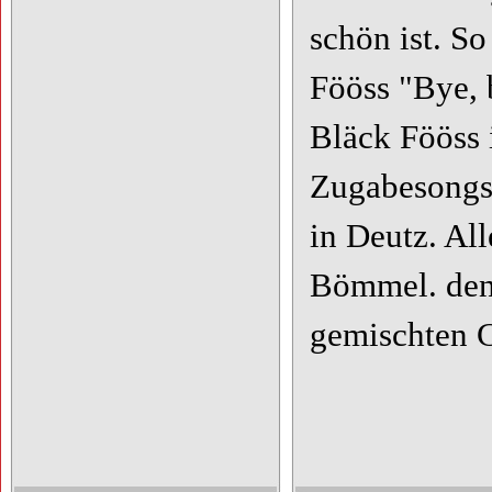
schön ist. S
Fööss "Bye,
Bläck Fööss 
Zugabesongs
in Deutz. Al
Bömmel. den
gemischten C