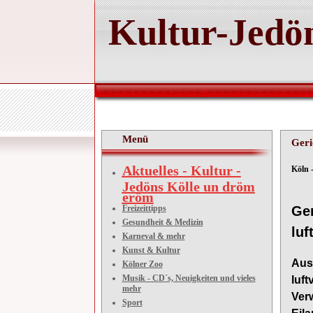
Kultur-Jedön
Menü
Geri
Aktuelles - Kultur -
Köln 
Jedöns Kölle un dröm
eröm
Freizeittipps
Ger
Gesundheit & Medizin
luf
Karneval & mehr
Kunst & Kultur
Aus
Kölner Zoo
Musik - CD´s, Neuigkeiten und vieles
luf
mehr
Ver
Sport