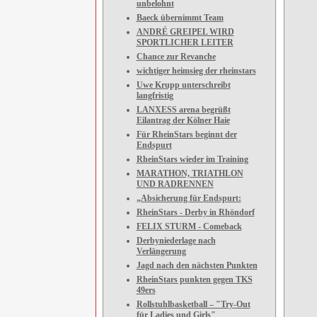
unbelohnt
Baeck übernimmt Team
ANDRÉ GREIPEL WIRD
SPORTLICHER LEITER
Chance zur Revanche
wichtiger heimsieg der rheinstars
Uwe Krupp unterschreibt
langfristig
LANXESS arena begrüßt
Eilantrag der Kölner Haie
Für RheinStars beginnt der
Endspurt
RheinStars wieder im Training
MARATHON, TRIATHLON
UND RADRENNEN
„Absicherung für Endspurt:
RheinStars - Derby in Rhöndorf
FELIX STURM - Comeback
Derbyniederlage nach
Verlängerung
Jagd nach den nächsten Punkten
RheinStars punkten gegen TKS
49ers
Rollstuhlbasketball – "Try-Out
für Ladies und Girls"