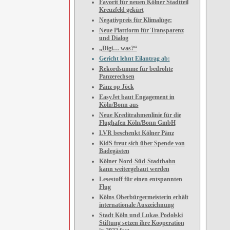
Favorit für neuen Kölner Stadtteil
Kreuzfeld gekürt
Negativpreis für Klimalüge:
Neue Plattform für Transparenz
und Dialog
„Digi… was?“
Gericht lehnt Eilantrag ab:
Rekordsumme für bedrohte
Panzerechsen
Pänz op Jöck
EasyJet baut Engagement in
Köln/Bonn aus
Neue Kreditrahmenlinie für die
Flughafen Köln/Bonn GmbH
LVR beschenkt Kölner Pänz
KidS freut sich über Spende von
Badegästen
Kölner Nord-Süd-Stadtbahn
kann weitergebaut werden
Lesestoff für einen entspannten
Flug
Kölns Oberbürgermeisterin erhält
internationale Auszeichnung
Stadt Köln und Lukas Podolski
Stiftung setzen ihre Kooperation