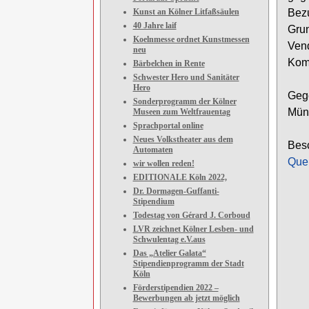
Kunst an Kölner Litfaßsäulen
Bez
40 Jahre laif
Grun
Koelnmesse ordnet Kunstmessen
Vend
neu
Komm
Bärbelchen in Rente
Schwester Hero und Sanitäter
Hero
Gege
Sonderprogramm der Kölner
Müns
Museen zum Weltfrauentag
Sprachportal online
Neues Volkstheater aus dem
Besc
Automaten
Quel
wir wollen reden!
EDITIONALE Köln 2022,
Dr. Dormagen-Guffanti-
Stipendium
Todestag von Gérard J. Corboud
LVR zeichnet Kölner Lesben- und
Schwulentag e.V.aus
Das „Atelier Galata“
Stipendienprogramm der Stadt
Köln
Förderstipendien 2022 –
Bewerbungen ab jetzt möglich