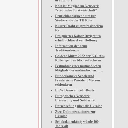
in 2022 fort
Köln ist Mitglied im Netzwerk
"städtische Forstwirtschaft"
Deutschlandstipendium für
Studierende der TH Köln
Kurzer Draht zu professionellem
Rat
Designiertes Kölner Dreigestirn
erhält Schlüssel zur Hofburg
Information der neun
Traditionskorps
Goldene Mütze 2022 der K.G. Alt-
Köllen geht an Michael Schwan
Festnahme eines mutmaßlichen
Mitglieds der ausländischen........
Bundeskanzler Scholz und
Frankreichs Präsident Macron
telefonieren
LKW Demo in Köln-Deutz
Europäisches Netzwerk
Erinnerung und Solidarität
Entschließung über die Ukraine
Zwei Dokumentationen zur
Ukraine
Schokoladenkönig würde 100
Jahre alt