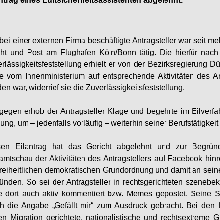
ntrag eines Luftsicherheitsassistenten abgelehnt.
bei einer externen Firma beschäftigte Antragsteller war seit me
ht und Post am Flughafen Köln/Bonn tätig. Die hierfür nach 
rlässigkeitsfeststellung erhielt er von der Bezirksregierung 
e vom Innenministerium auf entsprechende Aktivitäten des A
en war, widerrief sie die Zuverlässigkeitsfeststellung.
gegen erhob der Antragsteller Klage und begehrte im Eilverf
ung, um – jedenfalls vorläufig – weiterhin seiner Berufstätigk
sen Eilantrag hat das Gericht abgelehnt und zur Begründ
mtschau der Aktivitäten des Antragstellers auf Facebook hin
freiheitlichen demokratischen Grundordnung und damit an seiner
ünden. So sei der Antragsteller in rechtsgerichteten szeneb
e dort auch aktiv kommentiert bzw. Memes gepostet. Seine 
h die Angabe „Gefällt mir“ zum Ausdruck gebracht. Bei den
n Migration gerichtete, nationalistische und rechtsextreme 