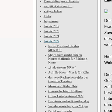
Eila
Veranstaltungen - Hinweise
wat jitt et söns noch....
Zeitgeschehen
Links
Der 
Impressum
Archiv 2019
Frac
Archiv 2020
Zuve
Archiv 2021
dies
Archiv 2022
word
Neuer Vorstand für den
MENTOR
Stipendium richtet sich an
Hier
Kunstschaffende für Bildende
Wirk
Kunst
„Stolpersteine NRW“
Acht Brücken - Musik für Köln
Die
das neue Rechercheprojekt des
Gesa
Comedia Theaters
Menschen, Bilder, Orte
zur 
Chorweihe feiert Jubiläum
best
Crime Cologne Award 2022
hab
Der etwas andere Kunstkatalog
durc
Wanderausstellung des MiQua
gege
Portal zur Sprache