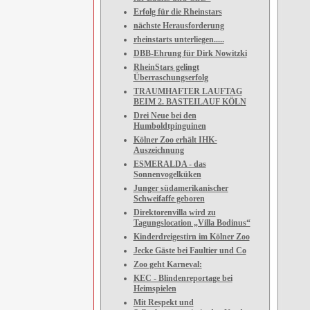
Erfolg für die Rheinstars
nächste Herausforderung
rheinstarts unterliegen.....
DBB-Ehrung für Dirk Nowitzki
RheinStars gelingt
Überraschungserfolg
TRAUMHAFTER LAUFTAG
BEIM 2. BASTEILAUF KÖLN
Drei Neue bei den
Humboldtpinguinen
Kölner Zoo erhält IHK-
Auszeichnung
ESMERALDA - das
Sonnenvogelküken
Junger südamerikanischer
Schweifaffe geboren
Direktorenvilla wird zu
Tagungslocation „Villa Bodinus“
Kinderdreigestirn im Kölner Zoo
Jecke Gäste bei Faultier und Co
Zoo geht Karneval:
KEC - Blindenreportage bei
Heimspielen
Mit Respekt und