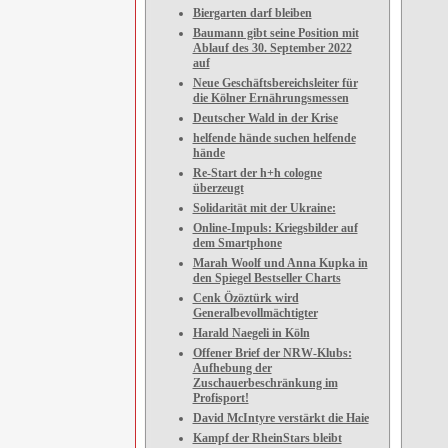
Biergarten darf bleiben
Baumann gibt seine Position mit
Ablauf des 30. September 2022
auf
Neue Geschäftsbereichsleiter für
die Kölner Ernährungsmessen
Deutscher Wald in der Krise
helfende hände suchen helfende
hände
Re-Start der h+h cologne
überzeugt
Solidarität mit der Ukraine:
Online-Impuls: Kriegsbilder auf
dem Smartphone
Marah Woolf und Anna Kupka in
den Spiegel Bestseller Charts
Cenk Özöztürk wird
Generalbevollmächtigter
Harald Naegeli in Köln
Offener Brief der NRW-Klubs:
Aufhebung der
Zuschauerbeschränkung im
Profisport!
David McIntyre verstärkt die Haie
Kampf der RheinStars bleibt