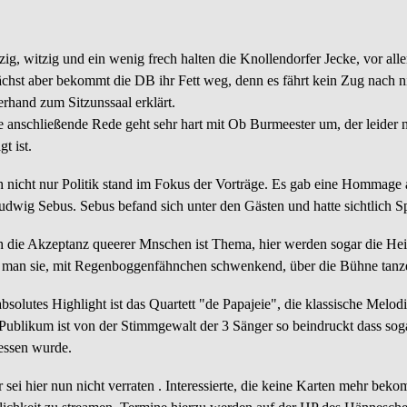
zig, witzig und ein wenig frech halten die Knollendorfer Jecke, vor alle
chst aber bekommt die DB ihr Fett weg, denn es fährt kein Zug nach 
erhand zum Sitzunssaal erklärt.
e anschließende Rede geht sehr hart mit Ob Burmeester um, der leider n
gt ist.
 nicht nur Politik stand im Fokus der Vorträge. Es gab eine Hommage 
udwig Sebus. Sebus befand sich unter den Gästen und hatte sichtlich S
 die Akzeptanz queerer Mnschen ist Thema, hier werden sogar die He
t man sie, mit Regenboggenfähnchen schwenkend, über die Bühne tanz
absolutes Highlight ist das Quartett "de Papajeie", die klassische Melo
Publikum ist von der Stimmgewalt der 3 Sänger so beindruckt dass so
essen wurde.
 sei hier nun nicht verraten . Interessierte, die keine Karten mehr be