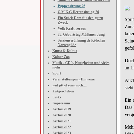
Müllemer Junge Hääreovend 2026
Puppensitzung 26
G.M.K.G Herrensitzung 26
Ein Stück Dom für den guten
Sprit
Zweck
Zunä
Volle Kraft voraus
kurz
75. Geburtstag Müllemer Jung
Sessionseröffnung dr Kölschen
Sein
Narrengilde
gefol
Kunst & Kultur
Kölner Zoo
Doch
Musik - CD´s, Neuigkeiten und vieles
mehr
an L
Sport
Veranstaltungen - Hinweise
Auch
wat jitt et söns noch....
sieh
Zeitgeschehen
Links
Ein 
Impressum
Das 
Archiv 2019
verg
Archiv 2020
Archiv 2021
Mehr
Archiv 2022
Archiv 2023