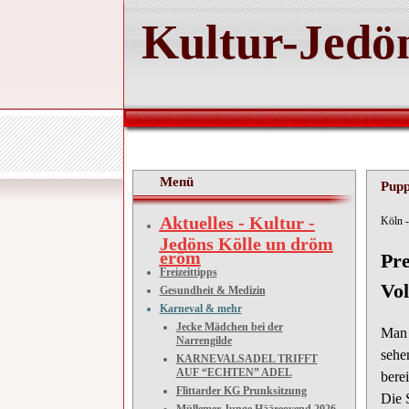
Kultur-Jedön
Menü
Pupp
Aktuelles - Kultur -
Köln -
Jedöns Kölle un dröm
eröm
Pr
Freizeittipps
Vol
Gesundheit & Medizin
Karneval & mehr
Jecke Mädchen bei der
Man 
Narrengilde
sehe
KARNEVALSADEL TRIFFT
AUF “ECHTEN” ADEL
bere
Flittarder KG Prunksitzung
Die 