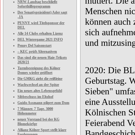
mutiert. Die 
NRW-Landtag beschließt
Soforthilfeprogramm
Menschen nich
Der Senat(spräsident) Ader sagt
‚JA
können auch 
PENNY wird Titelsponsor der
DEL
sich aufnehme
Alle 14 Clubs erhalten Lizenz
DEL Wintergame 2021 INFO
und mitzusin
Penny Del Saisonstart
– KEC prüft Alternativen
Das sind die neuen Haie-Trikots
2020/21
2020: Die BL
Turmbesteigung des Kölner
Domes wieder geöffnet
Geburtstag. W
Die GMKG zieht die reißleine
Wachwechsel an der Spitze
Sieben" umfas
Ein neues altes Lebensgefühl
Sibbeschuss im Eltzhof
eine Ausstel
Guido Assmann pilgert zum Dom
7 Männer. 7 Tage. 3000
Kölnischen S
Höhenmeter
neuer Vorstand bei der KG
Feierabend Ve
Blomekörfge
Allianz Kölner Sport stellt klare
Bandgeschicht
Forderungen