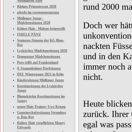
Stromlosen Ader
rund 2000 mal
Kleines Prinzenessen 2020
pferde im rosenmontagszug
Müllemer Junge -
Doch wer hät
Mädchensitzung 2020
Kölner Haie - Mahon freigestellt
unkonventione
FIDELE PÄNZ
Senioren-Sitzung der KG Blau-
nackten Füsse
Rot
Lyskircher Mädchensitzung 2020
und in den Ka
Domputzer Mädchensitzung
Porz trifft auf Frankenland
immer noch a
9. Stammheimer Dorfsitzung
nicht.
DEL Wintergame 2021 in Köln
Kindersitzung Müllemer Junge
Kostümsitzung der Lyskircher
Junge
Blomekörfge Kostümsitzung im
Satory
Heute blicke
neuer Haie-Trainer: Uwe Krupp
zurück. Ihrer
Gemeinschaftssitzung Stromlose
u. Bau-Rot
egal was pass
Kölner Haie verpflichten Maury
Edwards