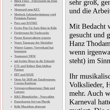
sehr groß, ge
Bläck Fööss - Feierstunde im Dom
abgesagt
und die Arbei
Sheppard zum KEC
Merbeck Gebäudereinigung wird
Premium-Partner
Porz sagt DANKE
Mit Bedacht w
Erstes Pop-Up Auto-Kino in Köln
gesucht und 
Förderrung für Nachwuchs
Porzer Karnevalisten trauern
Hanz Thodam k
Neues Tanzpaar der Altstädter
Winter Games: Vorverkauf hat
wenn irgenwa
begonnen
Teamsport NRW
steht) im Si
mit breiter Brust in die Zukunft
ETL und Kölner Haie bleiben
Partner
Ihr musikalis
HIT und HAIE
Open Air 2020 am Tanzbrunnen-
Volkslieder,
Corona Konform
Vertragsverlängerung: Haie und
mehr. Auch w
Lanxess
KKG Blomekörfge - Neuwahlen
Karneval hat
Dauerkarten frei von Plastik
Köln Marathon abgesagt