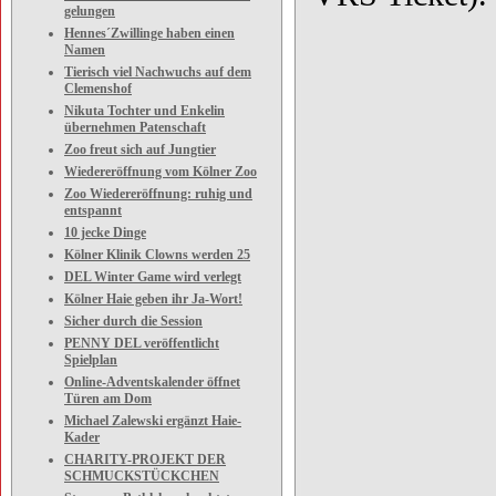
gelungen
Hennes´Zwillinge haben einen
Namen
Tierisch viel Nachwuchs auf dem
Clemenshof
Nikuta Tochter und Enkelin
übernehmen Patenschaft
Zoo freut sich auf Jungtier
Wiedereröffnung vom Kölner Zoo
Zoo Wiedereröffnung: ruhig und
entspannt
10 jecke Dinge
Kölner Klinik Clowns werden 25
DEL Winter Game wird verlegt
Kölner Haie geben ihr Ja-Wort!
Sicher durch die Session
PENNY DEL veröffentlicht
Spielplan
Online-Adventskalender öffnet
Türen am Dom
Michael Zalewski ergänzt Haie-
Kader
CHARITY-PROJEKT DER
SCHMUCKSTÜCKCHEN