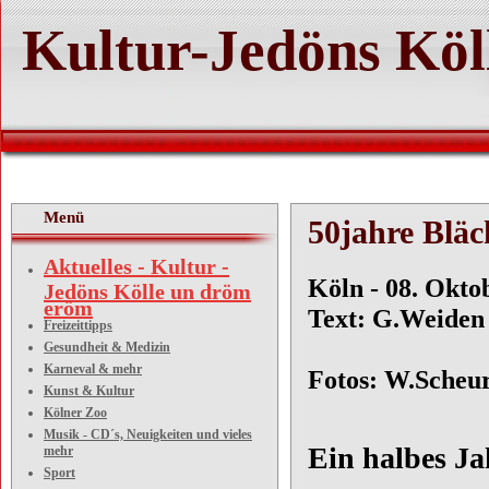
Kultur-Jedöns Köl
Menü
50jahre Bläc
Aktuelles - Kultur -
Köln 
Jedöns Kölle un dröm
eröm
Text: G.Weiden
Freizeittipps
Gesundheit & Medizin
Karneval & mehr
Fotos: W
Kunst & Kultur
Kölner Zoo
Musik - CD´s, Neuigkeiten und vieles
Ein halbes J
mehr
Sport