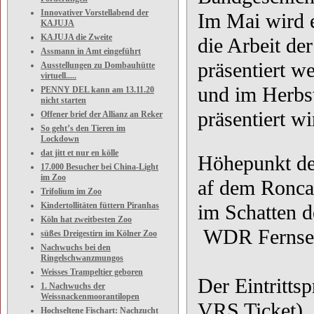
Innovativer Vorstellabend der
Im Mai wird e
KAJUJA
KAJUJA die Zweite
die Arbeit de
Assmann in Amt eingeführt
präsentiert w
Ausstellungen zu Dombauhütte
virtuell.....
und im Herbs
PENNY DEL kann am 13.11.20
nicht starten
präsentiert wi
Offener brief der Allianz an Reker
So geht’s den Tieren im
Lockdown
dat jitt et nur en kölle
Höhepunkt der
17.000 Besucher bei China-Light
im Zoo
af dem Ronca
Trifolium im Zoo
Kindertollitäten füttern Piranhas
im Schatten 
Köln hat zweitbesten Zoo
WDR Fernsehe
süßes Dreigestirn im Kölner Zoo
Nachwuchs bei den
Ringelschwanzmungos
Weisses Trampeltier geboren
Der Eintritts
1. Nachwuchs der
Weissnackenmoorantilopen
VRS Ticket). 
Hochseltene Fischart: Nachzucht