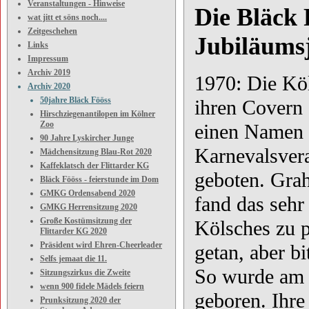
Veranstaltungen - Hinweise
Die Bläck F
wat jitt et söns noch....
Zeitgeschehen
Jubiläums
Links
Impressum
Archiv 2019
1970: Die K
Archiv 2020
50jahre Bläck Fööss
ihren Covern 
Hirschziegenantilopen im Kölner
Zoo
einen Namen 
90 Jahre Lyskircher Junge
Karnevalsvera
Mädchensitzung Blau-Rot 2020
Kaffeklatsch der Flittarder KG
geboten. Grah
Bläck Fööss - feierstunde im Dom
GMKG Ordensabend 2020
fand das sehr
GMKG Herrensitzung 2020
Große Kostümsitzung der
Kölsches zu p
Flittarder KG 2020
Präsident wird Ehren-Cheerleader
getan, aber 
Selfs jemaat die 11.
So wurde am
Sitzungszirkus die Zweite
wenn 900 fidele Mädels feiern
geboren. Ihre
Prunksitzung 2020 der