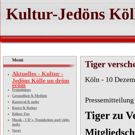
Kultur-Jedöns Köl
Menü
Tiger versch
Aktuelles - Kultur -
Köln - 10 Dezem
Jedöns Kölle un dröm
eröm
Freizeittipps
Gesundheit & Medizin
Pressemitteilung
Karneval & mehr
Kunst & Kultur
Tiger zu V
Kölner Zoo
Musik - CD´s, Neuigkeiten und vieles
mehr
Mitgliedsc
Sport