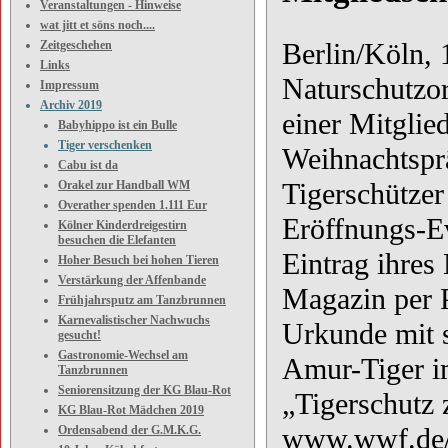
Veranstaltungen - Hinweise
wat jitt et söns noch....
Berlin/Köln, 
Zeitgeschehen
Links
Naturschutzo
Impressum
Archiv 2019
einer Mitglie
Babyhippo ist ein Bulle
Tiger verschenken
Weihnachtsprä
Cabu ist da
Tigerschützer
Orakel zur Handball WM
Overather spenden 1.111 Eur
Eröffnungs-E
Kölner Kinderdreigestirn
besuchen die Elefanten
Eintrag ihres
Hoher Besuch bei hohen Tieren
Verstärkung der Affenbande
Magazin per 
Frühjahrsputz am Tanzbrunnen
Karnevalistischer Nachwuchs
Urkunde mit 
gesucht!
Gastronomie-Wechsel am
Amur-Tiger i
Tanzbrunnen
Seniorensitzung der KG Blau-Rot
„Tigerschutz 
KG Blau-Rot Mädchen 2019
www.wwf.de/z
Ordensabend der G.M.K.G.