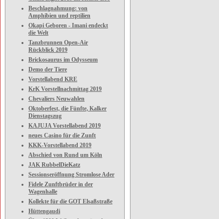
Beschlagnahmung: von
Amphibien und reptilien
Okapi Geboren - Imani endeckt
die Welt
Tanzbrunnen Open-Air
Rückblick 2019
Brickosaurus im Odysseum
Demo der Tiere
Vorstellabend KRE
KrK Vorstellnachmittag 2019
Chevaliers Neuwahlen
Oktoberfest, die Fünfte, Kalker
Dienstagszug
KAJUJA Vorstellabend 2019
neues Casino für die Zunft
KKK-Vorstellabend 2019
Abschied von Rund um Köln
JAK RubbelDieKatz
Sessionseröffnung Stromlose Ader
Fidele Zunftbrüder in der
Wagenhalle
Kollekte für die GOT Elsaßstraße
Hüttengaudi