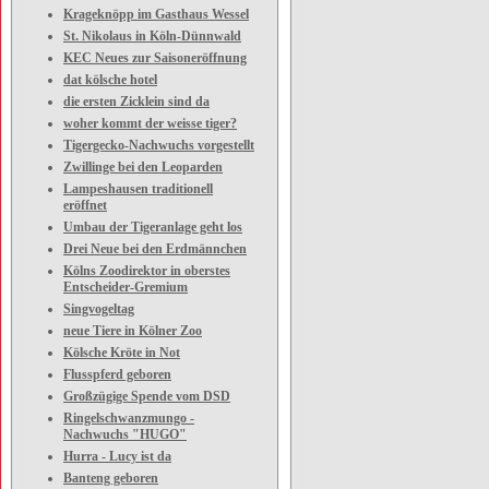
Krageknöpp im Gasthaus Wessel
St. Nikolaus in Köln-Dünnwald
KEC Neues zur Saisoneröffnung
dat kölsche hotel
die ersten Zicklein sind da
woher kommt der weisse tiger?
Tigergecko-Nachwuchs vorgestellt
Zwillinge bei den Leoparden
Lampeshausen traditionell
eröffnet
Umbau der Tigeranlage geht los
Drei Neue bei den Erdmännchen
Kölns Zoodirektor in oberstes
Entscheider-Gremium
Singvogeltag
neue Tiere in Kölner Zoo
Kölsche Kröte in Not
Flusspferd geboren
Großzügige Spende vom DSD
Ringelschwanzmungo -
Nachwuchs "HUGO"
Hurra - Lucy ist da
Banteng geboren