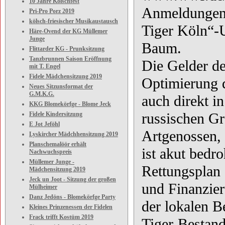
10 Jahre Kölschfest
Anmeldungen 
Pri-Pro Porz 2019
kölsch-friesischer Musikaustausch
Tiger Köln“-U
Häre-Ovend der KG Müllemer
Junge
Baum.
Flittarder KG - Prunksitzung
Tanzbrunnen Saison Eröffnung
Die Gelder de
mit T. Engel
Fidele Mädchensitzung 2019
Optimierung d
Neues Sitzunsformat der
G.M.K.G.
auch direkt i
KKG Blomekörfge - Blome Jeck
russischen Gr
Fidele Kindersitzung
E Jot Jeföhl
Artgenossen, 
Lyskircher Mädchhensitzung 2019
Planschemalöör erhält
ist akut bedr
Nachwuchspreis
Müllemer Junge -
Rettungsplan
Mädchensitzung 2019
Jeck un Joot - Sitzung der großen
und Finanzier
Mülheimer
Danz Jedöns - Blomekörfge Party
der lokalen 
Kleines Prinzenessen der Fidelen
Frack trifft Kostüm 2019
Tiger-Bestand