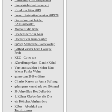
Einweihung der Klagemauer
Blomekörfge hat fusioniert
Rund um Köln 2019
Porzer Dreigestirn Session 2019/20
Gartenkonzert bei der
"Altstadtwelle"
Mama ist die Beste
Friedensherde in Köln
Hochzeit em Blomekörfge
SpVgg Stattgarde-Blomekörfge
GHKM wieder beim Cologne
Pride
KEC - Gutes tun
#ZeroHungerRun: Danke Köln!
Vorstandswahlen bei den Blau-
Wiesse Funke Wahn
gamescom 2019 eröffnet
Charity Karten an Anna-Stiftung
gelungenes comeback von Bömmel
50 Jahre Blau Rot Dellbrück
1. Kölner Okoberfest die 15te
ein KölschesJahrhundert
Köbes - Abschluß am
Tanzbrunnen