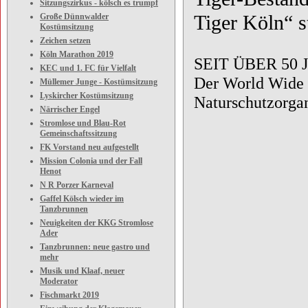
Sitzungszirkus - kölsch es trumpf
Tiger Köln“ s
Große Dünnwalder
Kostümsitzung
Zeichen setzen
Köln Marathon 2019
SEIT ÜBER 50
KEC und 1. FC für Vielfalt
Der World Wide 
Müllemer Junge - Kostümsitzung
Lyskircher Kostümsitzung
Naturschutzorgan
Närrischer Engel
Stromlose und Blau-Rot
Gemeinschaftssitzung
FK Vorstand neu aufgestellt
Mission Colonia und der Fall
Henot
N R Porzer Karneval
Gaffel Kölsch wieder im
Tanzbrunnen
Neuigkeiten der KKG Stromlose
Ader
Tanzbrunnen: neue gastro und
mehr
Musik und Klaaf, neuer
Moderator
Fischmarkt 2019