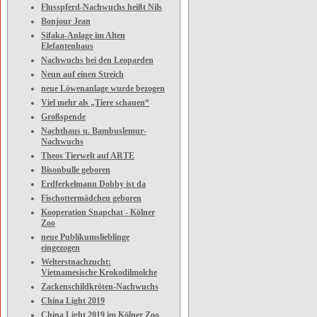
Flusspferd-Nachwuchs heißt Nils
Bonjour Jean
Sifaka-Anlage im Alten
Elefantenhaus
Nachwuchs bei den Leoparden
Neun auf einen Streich
neue Löwenanlage wurde bezogen
Viel mehr als „Tiere schauen“
Großspende
Nachthaus u. Bambuslemur-
Nachwuchs
Theos Tierwelt auf ARTE
Bisonbulle geboren
Erdferkelmann Dobby ist da
Fischottermädchen geboren
Kooperation Snapchat - Kölner
Zoo
neue Publikumslieblinge
eingezogen
Welterstnachzucht:
Vietnamesische Krokodilmolche
Zackenschildkröten-Nachwuchs
China Light 2019
China Light 2019 im Kölner Zoo