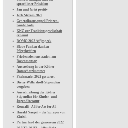
sprachloser Präsident
Jan und Griet positiv
Jeck Stream 2022
Generalkorpsappell Prinzen-
Garde Köln
KNZ zur Traditionsgesellschaft
ernannt
ROMO 2022 Affjespeck
Blaue Funken danken
Pflegekräften
Friedensdemonstration am
Rosenmontag
Ausstellung in der Kölner
Domschatzkammer
Fischmarkt 2022 gestartet
Dieter-Wellershoff-Stipendien
vergeben
Ausschreibung der Kölner
Stipendien für Kinder- und
Jugendliteratur
Roncalli - All for Art for All
Harald Naegeli – der Sprayer von
Zürich
Partnerland der gamescom 2022