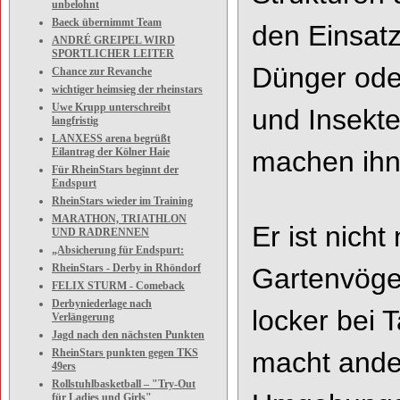
unbelohnt
Baeck übernimmt Team
den
Einsat
ANDRÉ GREIPEL WIRD
SPORTLICHER LEITER
Dünger ode
Chance zur Revanche
wichtiger heimsieg der rheinstars
Uwe Krupp unterschreibt
und Insekte
langfristig
LANXESS arena begrüßt
Eilantrag der Kölner Haie
machen ihn
Für RheinStars beginnt der
Endspurt
RheinStars wieder im Training
MARATHON, TRIATHLON
Er ist nich
UND RADRENNEN
„Absicherung für Endspurt:
RheinStars - Derby in Rhöndorf
Gartenvöge
FELIX STURM - Comeback
Derbyniederlage nach
locker bei 
Verlängerung
Jagd nach den nächsten Punkten
RheinStars punkten gegen TKS
macht ande
49ers
Rollstuhlbasketball – "Try-Out
für Ladies und Girls"