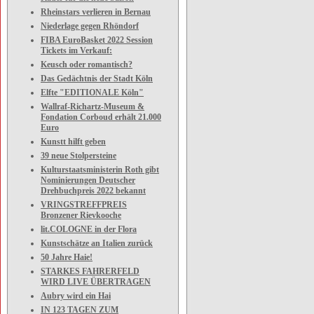
Rheinstars verlieren in Bernau
Niederlage gegen Rhöndorf
FIBA EuroBasket 2022 Session
Tickets im Verkauf:
Keusch oder romantisch?
Das Gedächtnis der Stadt Köln
Elfte "EDITIONALE Köln"
Wallraf-Richartz-Museum &
Fondation Corboud erhält 21.000
Euro
Kunstt hilft geben
39 neue Stolpersteine
Kulturstaatsministerin Roth gibt
Nominierungen Deutscher
Drehbuchpreis 2022 bekannt
VRINGSTREFFPREIS
Bronzener Rievkooche
lit.COLOGNE in der Flora
Kunstschätze an Italien zurück
50 Jahre Haie!
STARKES FAHRERFELD
WIRD LIVE ÜBERTRAGEN
Aubry wird ein Hai
IN 123 TAGEN ZUM