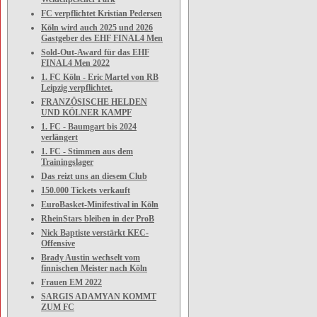
FC verpflichtet Kristian Pedersen
Köln wird auch 2025 und 2026
Gastgeber des EHF FINAL4 Men
Sold-Out-Award für das EHF
FINAL4 Men 2022
1. FC Köln - Eric Martel von RB
Leipzig verpflichtet.
FRANZÖSISCHE HELDEN
UND KÖLNER KAMPF
1. FC - Baumgart bis 2024
verlängert
1. FC - Stimmen aus dem
Trainingslager
Das reizt uns an diesem Club
150.000 Tickets verkauft
EuroBasket-Minifestival in Köln
RheinStars bleiben in der ProB
Nick Baptiste verstärkt KEC-
Offensive
Brady Austin wechselt vom
finnischen Meister nach Köln
Frauen EM 2022
SARGIS ADAMYAN KOMMT
ZUM FC