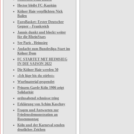
Hector bleibt FC-Kapitän
Kölner Haie verpflichten Nick
Bailen
EuroBasket: Erster Deutscher
Gegner – Frankreich
Jannis dunkt und blockt weiter
für die RheinStars
See Paris . Heimsieg
Andacht zum Bundesliga-Start im
Kölner Dom
FC STARTET MIT HEIMSIEG
IN DIE SAISON 2022
Die Kölner Haie werden 50
»Ich lüge bis du stirbst«
Wurfmaterial gespendet
Prinzen-Garde Köln 1906 zeigt
Solidarität
ordnsabend schnüsse tring
Erklärung von Achim Kaschny
Fragen und Antworten zur
Friedensdemonstration an
Rosenmontag
Köln und der Karneval senden
deutliches Zeichen