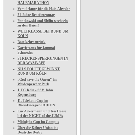
HALBMARATHON
Verstärkung für die Haie-Abwehr
21 Jahre Benefizrenntag
Pantkowski und Shilin wechseln
zu den Haien!
WELTKLASSE BEI RUND UM
KÖLN
Bast kehrt zurück
Karriereaus für Jammal
Schmedes
STRECKENSPERRUNGEN IN
DER WAZE-APP
NILS POLITT GEWINNT
RUND UM KÖLN
„God save the Queen“ im
Weidenpescher Park
1. FC Köln - SSV Jahn
Regensburg
11. Telekom Cup im
RheinEnergieSTADION
Luc Ackermann und Kai Haase
bei der NIGHT of the JUMPs
Midnight-Cup im Campus
Über die Kölner Union ins
Deutsche Derby