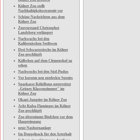
Kölner Zoo stellt
Nachhaltigkeitsstrategie vor
Schöne Nachrichten aus dem
Kölner Zoo
Zoovorstand Christopher
Landsberg verlängert
Nachwuchs bei den
Kalifornischen Seelöwen
Drei Schwarzstörche im Kölner
Zoo geschlüpft
Kälbchen auf dem Clemenshof zu
sehen
Nachwuchs bei den Süd-Pudus
Vor kurzem neu entdeckte Spezies
Sparkasse KölnBonn unterstützt
„Grünes Klassenzimmer" im
Kölner Zoo
Okapi-Jungtier im Kölner Zoo
Acht Kuba-Flamingos im Kölner
Zoo geschlüpft
Zoo übernimmt Büdchen vor dem
Haupteingang
neue Nashornanlage
Im Doppelpack für den Arterhalt