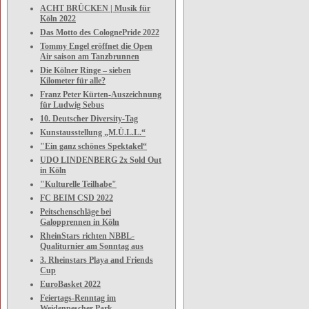
ACHT BRÜCKEN | Musik für
Köln 2022
Das Motto des ColognePride 2022
Tommy Engel eröffnet die Open
Air saison am Tanzbrunnen
Die Kölner Ringe – sieben
Kilometer für alle?
Franz Peter Kürten-Auszeichnung
für Ludwig Sebus
10. Deutscher Diversity-Tag
Kunstausstellung „M.Ü.L.L.“
"Ein ganz schönes Spektakel“
UDO LINDENBERG 2x Sold Out
in Köln
"Kulturelle Teilhabe"
FC BEIM CSD 2022
Peitschenschläge bei
Galopprennen in Köln
RheinStars richten NBBL-
Qualiturnier am Sonntag aus
3. Rheinstars Playa and Friends
Cup
EuroBasket 2022
Feiertags-Renntag im
Weidenpescher Park