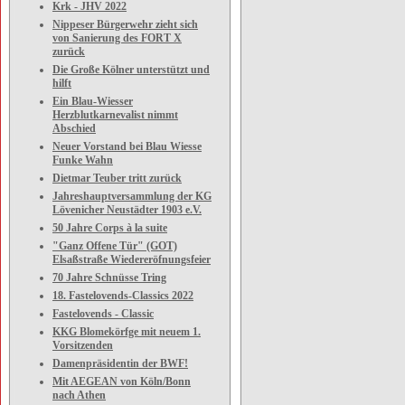
Krk - JHV 2022
Nippeser Bürgerwehr zieht sich
von Sanierung des FORT X
zurück
Die Große Kölner unterstützt und
hilft
Ein Blau-Wiesser
Herzblutkarnevalist nimmt
Abschied
Neuer Vorstand bei Blau Wiesse
Funke Wahn
Dietmar Teuber tritt zurück
Jahreshauptversammlung der KG
Lövenicher Neustädter 1903 e.V.
50 Jahre Corps à la suite
"Ganz Offene Tür" (GOT)
Elsaßstraße Wiedereröfnungsfeier
70 Jahre Schnüsse Tring
18. Fastelovends-Classics 2022
Fastelovends - Classic
KKG Blomekörfge mit neuem 1.
Vorsitzenden
Damenpräsidentin der BWF!
Mit AEGEAN von Köln/Bonn
nach Athen