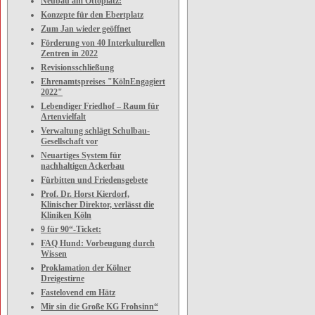
Neubau am Ottoplatz:
Konzepte für den Ebertplatz
Zum Jan wieder geöffnet
Förderung von 40 Interkulturellen
Zentren in 2022
Revisionsschließung
Ehrenamtspreises "KölnEngagiert
2022"
Lebendiger Friedhof – Raum für
Artenvielfalt
Verwaltung schlägt Schulbau-
Gesellschaft vor
Neuartiges System für
nachhaltigen Ackerbau
Fürbitten und Friedensgebete
Prof. Dr. Horst Kierdorf,
Klinischer Direktor, verlässt die
Kliniken Köln
9 für 90“-Ticket:
FAQ Hund: Vorbeugung durch
Wissen
Proklamation der Kölner
Dreigestirne
Fastelovend em Hätz
Mir sin die Große KG Frohsinn“