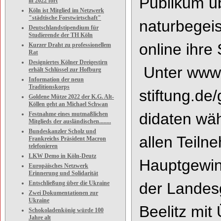
Publikum üb
in 2022 fort
Köln ist Mitglied im Netzwerk
"städtische Forstwirtschaft"
naturbegei
Deutschlandstipendium für
Studierende der TH Köln
online
ihre
Kurzer Draht zu professionellem
Rat
Designiertes Kölner Dreigestirn
Unter
www.
erhält Schlüssel zur Hofburg
Information der neun
Traditionskorps
stiftung.de/
Goldene Mütze 2022 der K.G. Alt-
Köllen geht an Michael Schwan
didaten
wäh
Festnahme eines mutmaßlichen
Mitglieds der ausländischen........
Bundeskanzler Scholz und
allen Teiln
Frankreichs Präsident Macron
telefonieren
LKW Demo in Köln-Deutz
Hauptgewin
Europäisches Netzwerk
Erinnerung und Solidarität
Entschließung über die Ukraine
der Landes
Zwei Dokumentationen zur
Ukraine
Beelitz mit
Schokoladenkönig würde 100
Jahre alt