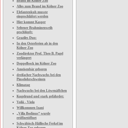
Brand im Kölner Zoo
Alles zum Brand im Kölner Zoo
Elefantenkuh musste
eingeschläfert werden
Hier kommt Kasper
Seltener Brahminenweih
geschlüpft:
Graziles Duo:
In den Osterferien ab in den
Kölner Zoo
Zoodirektor Prof. Theo B. Pagel
verlängert
Doppelbock im Kölner Zoo
Ameisenbär geboren
dreifacher Nachwuchs bei den
Pinselohrschweinen
Klimatag
Nachwuchs bei den Löwenäffchen
Kugelrund und stark gefährdet:
Voilá - Viola
Willkommen Izani
„Villa Bodinus“ wurde
eröffnetöffnet
Schwäbisch-Hällische Ferkel im
Kölner Zoo geboren