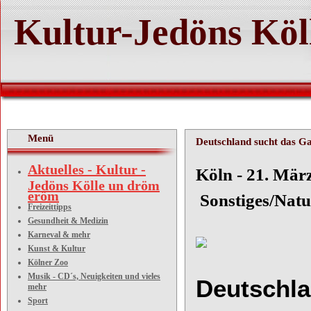
Kultur-Jedöns Köl
Menü
Deutschland sucht das Ga
Aktuelles - Kultur -
Köln
Jedöns Kölle un dröm
eröm
Sonstiges/Natu
Freizeittipps
Gesundheit & Medizin
Karneval & mehr
Kunst & Kultur
Kölner Zoo
Musik - CD´s, Neuigkeiten und vieles
Deutschla
mehr
Sport