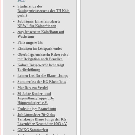
2022
Studierende des
Bauingenieurwesens der TH Köln
geehrt
Jubiläums-Ehrenamtskarte
NRW" für Kölner*innen
easyJet setzt in Köln/Bonn auf
Wachstum
Pänz ungerwääs
Eissaison im Lentpark endet
Oberbürgermeisterin Reker reist
mit Delegation nach Brasilien
Kölner Taxigewerbe beantragt
Tariferhöhung
Leinen Los für die Blauen Jungs
Sommerfest der KG Rheinflotte
Mer fiere em Veedel
30 Jahre Kinder- und
Jugendtanzgruppe „De
Höppemötzjer“ e.V.
Frohsinniges Brauchtum
Jubiläumsfeier 70+2 des
Tanzkorps Blaue Jungs der KG
Lövenicher Neustädter 1903 e.V.
GMKG Sommerfest