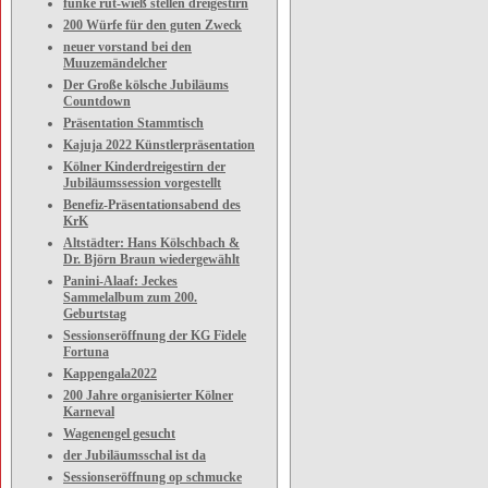
funke rut-wieß stellen dreigestirn
200 Würfe für den guten Zweck
neuer vorstand bei den
Muuzemändelcher
Der Große kölsche Jubiläums
Countdown
Präsentation Stammtisch
Kajuja 2022 Künstlerpräsentation
Kölner Kinderdreigestirn der
Jubiläumssession vorgestellt
Benefiz-Präsentationsabend des
KrK
Altstädter: Hans Kölschbach &
Dr. Björn Braun wiedergewählt
Panini-Alaaf: Jeckes
Sammelalbum zum 200.
Geburtstag
Sessionseröffnung der KG Fidele
Fortuna
Kappengala2022
200 Jahre organisierter Kölner
Karneval
Wagenengel gesucht
der Jubiläumsschal ist da
Sessionseröffnung op schmucke