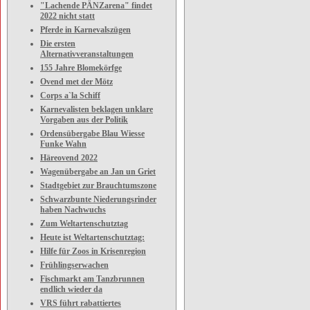
"Lachende PÄNZarena" findet
2022 nicht statt
Pferde in Karnevalszügen
Die ersten
Alternativveranstaltungen
155 Jahre Blomekörfge
Ovend met der Mötz
Corps a`la Schiff
Karnevalisten beklagen unklare
Vorgaben aus der Politik
Ordensübergabe Blau Wiesse
Funke Wahn
Häreovend 2022
Wagenübergabe an Jan un Griet
Stadtgebiet zur Brauchtumszone
Schwarzbunte Niederungsrinder
haben Nachwuchs
Zum Weltartenschutztag
Heute ist Weltartenschutztag:
Hilfe für Zoos in Krisenregion
Frühlingserwachen
Fischmarkt am Tanzbrunnen
endlich wieder da
VRS führt rabattiertes