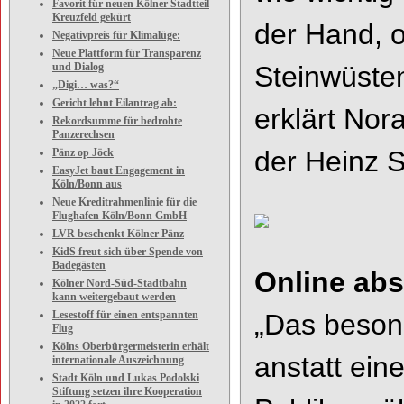
Favorit für neuen Kölner Stadtteil
Kreuzfeld gekürt
der Hand, o
Negativpreis für Klimalüge:
Neue Plattform für Transparenz
und Dialog
Steinwüste
„Digi… was?“
Gericht lehnt Eilantrag ab:
erklärt Nora
Rekordsumme für bedrohte
Panzerechsen
der Heinz S
Pänz op Jöck
EasyJet baut Engagement in
Köln/Bonn aus
Neue Kreditrahmenlinie für die
Flughafen Köln/Bonn GmbH
LVR beschenkt Kölner Pänz
KidS freut sich über Spende von
Badegästen
Online ab
Kölner Nord-Süd-Stadtbahn
kann weitergebaut werden
Lesestoff für einen entspannten
„Das besond
Flug
Kölns Oberbürgermeisterin erhält
anstatt ei
internationale Auszeichnung
Stadt Köln und Lukas Podolski
Stiftung setzen ihre Kooperation