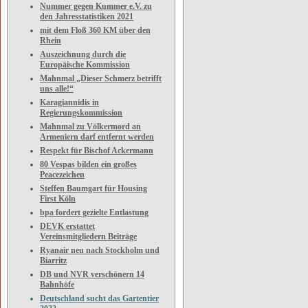
Nummer gegen Kummer e.V. zu
den Jahresstatistiken 2021
mit dem Floß 360 KM über den
Rhein
Auszeichnung durch die
Europäische Kommission
Mahnmal „Dieser Schmerz betrifft
uns alle!“
Karagiannidis in
Regierungskommission
Mahnmal zu Völkermord an
Armeniern darf entfernt werden
Respekt für Bischof Ackermann
80 Vespas bilden ein großes
Peacezeichen
Steffen Baumgart für Housing
First Köln
bpa fordert gezielte Entlastung
DEVK erstattet
Vereinsmitgliedern Beiträge
Ryanair neu nach Stockholm und
Biarritz
DB und NVR verschönern 14
Bahnhöfe
Deutschland sucht das Gartentier