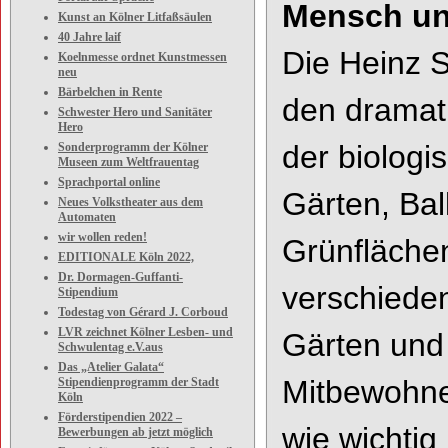
Mensch un
Kunst an Kölner Litfaßsäulen
40 Jahre laif
Die Heinz S
Koelnmesse ordnet Kunstmessen
neu
Bärbelchen in Rente
den dramat
Schwester Hero und Sanitäter
Hero
der biologi
Sonderprogramm der Kölner
Museen zum Weltfrauentag
Sprachportal online
Gärten, Bal
Neues Volkstheater aus dem
Automaten
wir wollen reden!
Grünfläche
EDITIONALE Köln 2022,
Dr. Dormagen-Guffanti-
verschieden
Stipendium
Todestag von Gérard J. Corboud
LVR zeichnet Kölner Lesben- und
Gärten und w
Schwulentag e.V.aus
Das „Atelier Galata“
Mitbewohne
Stipendienprogramm der Stadt
Köln
Förderstipendien 2022 –
wie wichtig
Bewerbungen ab jetzt möglich