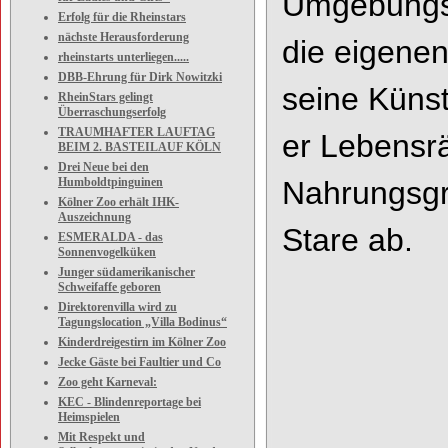
Umgebungsg
Erfolg für die Rheinstars
nächste Herausforderung
die eigene
rheinstarts unterliegen.....
DBB-Ehrung für Dirk Nowitzki
seine
Küns
RheinStars gelingt
Überraschungserfolg
TRAUMHAFTER LAUFTAG
er
Lebensr
BEIM 2. BASTEILAUF KÖLN
Drei Neue bei den
Humboldtpinguinen
Nahrungsgr
Kölner Zoo erhält IHK-
Auszeichnung
Stare ab.
ESMERALDA - das
Sonnenvogelküken
Junger südamerikanischer
Schweifaffe geboren
Direktorenvilla wird zu
Tagungslocation „Villa Bodinus“
Kinderdreigestirn im Kölner Zoo
Jecke Gäste bei Faultier und Co
Zoo geht Karneval:
KEC - Blindenreportage bei
Heimspielen
Mit Respekt und