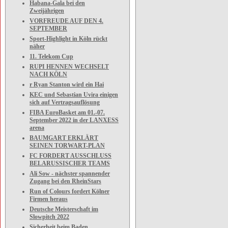
Habana-Gala bei den
Zweijährigen
VORFREUDE AUF DEN 4.
SEPTEMBER
Sport-Highlight in Köln rückt
näher
11. Telekom Cup
RUPI HENNEN WECHSELT
NACH KÖLN
r Ryan Stanton wird ein Hai
KEC und Sebastian Uvira einigen
sich auf Vertragsauflösung
FIBA EuroBasket am 01.-07.
September 2022 in der LANXESS
arena
BAUMGART ERKLÄRT
SEINEN TORWART-PLAN
FC FORDERT AUSSCHLUSS
BELARUSSISCHER TEAMS
Ali Sow - nächster spannender
Zugang bei den RheinStars
Run of Colours fordert Kölner
Firmen heraus
Deutsche Meisterschaft im
Slowpitch 2022
Sicherheit beim Baden