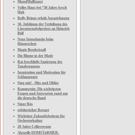
MundMalKunst
Volles Haus bei “30 Jahre Arsch
Huh
Rolly Brings erhält Auszeichnung
50. Jubiläum der Verleihung des
Literaturnobelpreises an Heinrich
Böll
Neue Intendantin beim
Hänneschen
Magie Bergkristall
Die Blume in der Mode
Rat beschließt Sanierung des
Tanzbrunnens
Inspiration und Motivation für
Schlagzeuger
Sing mit! - Hits und Oldies
Rammstein: Die wichtigsten
Fragen und Antworten rund um
die deutsche Band
Sigur Rós
erfolgreicher Restart
Wichtiger Zukunftsbeitrag für
Orchesterkultur
20 Jahre Celloversum
Aktuelle DOMSTüRMER-