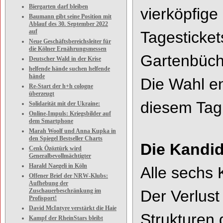
Biergarten darf bleiben
vierköpfig
Baumann gibt seine Position mit
Ablauf des 30. September 2022
auf
Tagesticket
Neue Geschäftsbereichsleiter für
die Kölner Ernährungsmessen
Gartenbüch
Deutscher Wald in der Krise
helfende hände suchen helfende
hände
Die Wahl en
Re-Start der h+h cologne
überzeugt
diesem Tag
Solidarität mit der Ukraine:
Online-Impuls: Kriegsbilder auf
dem Smartphone
Marah Woolf und Anna Kupka in
den Spiegel Bestseller Charts
Die Kandid
Cenk Özöztürk wird
Generalbevollmächtigter
Harald Naegeli in Köln
Alle
sechs
Offener Brief der NRW-Klubs:
Aufhebung der
Zuschauerbeschränkung im
Der
Verlust
Profisport!
David McIntyre verstärkt die Haie
Strukturen
Kampf der RheinStars bleibt