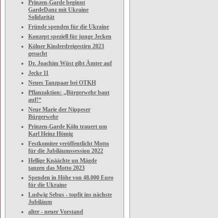
Prinzen-Garde beginnt
GardeDanz mit Ukraine
Solidarität
Fründe spenden für die Ukraine
Konzept speziell für junge Jecken
Kölner Kinderdreigestirn 2023
gesucht
Dr. Joachim Wüst gibt Ämter auf
Jecke 11
Neues Tanzpaar bei OTKH
Pflanzaktion: „Bürgerwehr baut
auf!“
Neue Marie der Nippeser
Bürgerwehr
Prinzen-Garde Köln trauert um
Karl Heinz Hömig
Festkomitee veröffentlicht Motto
für die Jubiläumssession 2022
Hellige Knäächte un Mägde
tanzen das Motto 2023
Spenden in Höhe von 48.000 Euro
für die Ukraine
Ludwig Sebus - topfit ins nächste
Jubiläum
alter - neuer Vorstand