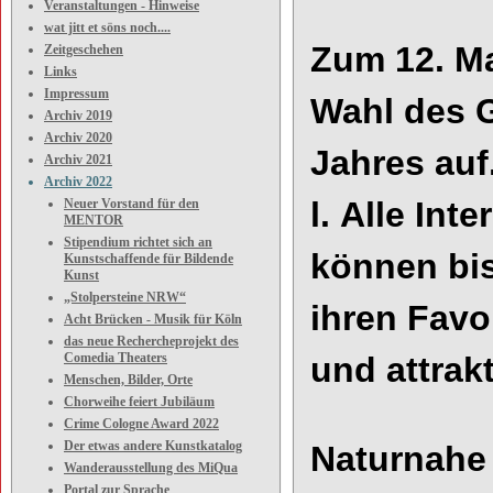
Veranstaltungen - Hinweise
wat jitt et söns noch....
Zum 12. Ma
Zeitgeschehen
Links
Impressum
Wahl des G
Archiv 2019
Archiv 2020
Jahres
auf
Archiv 2021
Archiv 2022
l.
Alle
Inte
Neuer Vorstand für den
MENTOR
Stipendium richtet sich an
können bis
Kunstschaffende für Bildende
Kunst
„Stolpersteine NRW“
ihren Favo
Acht Brücken - Musik für Köln
das neue Rechercheprojekt des
Comedia Theaters
und attrak
Menschen, Bilder, Orte
Chorweihe feiert Jubiläum
Crime Cologne Award 2022
Der etwas andere Kunstkatalog
Naturnahe
Wanderausstellung des MiQua
Portal zur Sprache