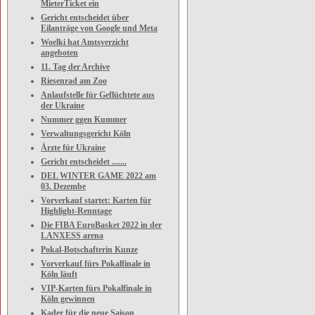
MieterTicket ein
Gericht entscheidet über
Eilanträge von Google und Meta
Woelki hat Amtsverzicht
angeboten
11. Tag der Archive
Riesenrad am Zoo
Anlaufstelle für Geflüchtete aus
der Ukraine
Nummer ggen Kummer
Verwaltungsgericht Köln
Ärzte für Ukraine
Gericht entscheidet .......
DEL WINTER GAME 2022 am
03. Dezembe
Vorverkauf startet: Karten für
Highlight-Renntage
Die FIBA EuroBasket 2022 in der
LANXESS arena
Pokal-Botschafterin Kunze
Vorverkauf fürs Pokalfinale in
Köln läuft
VIP-Karten fürs Pokalfinale in
Köln gewinnen
Kader für die neue Saison