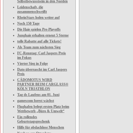
Selbstbewusstsein in den Norden
Leidenschaft, die
zusammenschweißt
RheinStars holen weiter auf
Noch 150 Tage
Die Haie spielen Pre-Playoffs
Junghaie erhalten erneut 5 Sterne
tolle Rabatte auf alle Tickets!
Als Team zum nächsten Sieg
FC-Renntag: Carl Jaspers Preis
im Fokus
Vierter Sieg in Folge
Dato überrascht im Carl Jaspers
Preis
CÁDOMOTUS WIRD
PARTNER BEIM CARGLASS®
KÖLN TRIATHLON
Tag ds Laufens am 01. Juni
gamescom forest wächst
Flughafen belegt ersten Platz beim
Wettbewerb „Büro & Umwelt“
Ein rollendes
Geburtstagsgeschenk
Hilfe für obdachlose Menschen