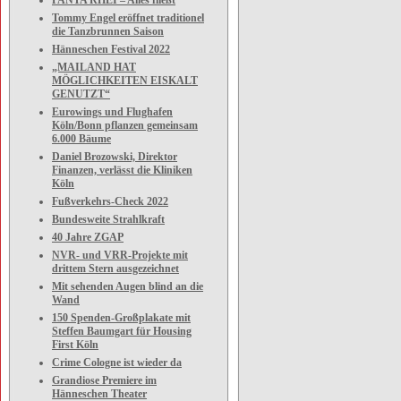
PANTA RHEI – Alles fließt
Tommy Engel eröffnet traditionel
die Tanzbrunnen Saison
Hänneschen Festival 2022
„MAILAND HAT
MÖGLICHKEITEN EISKALT
GENUTZT“
Eurowings und Flughafen
Köln/Bonn pflanzen gemeinsam
6.000 Bäume
Daniel Brozowski, Direktor
Finanzen, verlässt die Kliniken
Köln
Fußverkehrs-Check 2022
Bundesweite Strahlkraft
40 Jahre ZGAP
NVR- und VRR-Projekte mit
drittem Stern ausgezeichnet
Mit sehenden Augen blind an die
Wand
150 Spenden-Großplakate mit
Steffen Baumgart für Housing
First Köln
Crime Cologne ist wieder da
Grandiose Premiere im
Hänneschen Theater