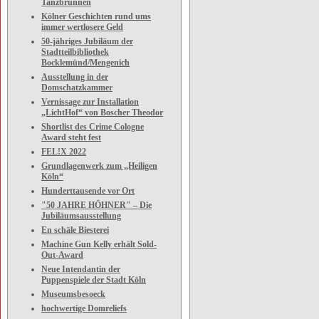
Tanzbrunnen
Kölner Geschichten rund ums
immer wertlosere Geld
50-jähriges Jubiläum der
Stadtteilbibliothek
Bocklemünd/Mengenich
Ausstellung in der
Domschatzkammer
Vernissage zur Installation
„LichtHof“ von Boscher Theodor
Shortlist des Crime Cologne
Award steht fest
FEL!X 2022
Grundlagenwerk zum „Heiligen
Köln“
Hunderttausende vor Ort
"50 JAHRE HÖHNER" – Die
Jubiläumsausstellung
En schäle Biesterei
Machine Gun Kelly erhält Sold-
Out-Award
Neue Intendantin der
Puppenspiele der Stadt Köln
Museumsbesoeck
hochwertige Domreliefs