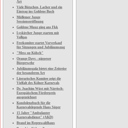
Art
Viele Bützchen, Lacher und ein
Eintrag ins Goldene Buch
Müllemer Junge
Sessionseröffnung
Goldene Muuz ging ans Fkk
Lyskircher Junge starten mit
Vollgas
Festkomitee startet Vorverkauf
für Sitzungen und Jubiläumszug
"Mess op Kölsch"
Orange Days - nippeser
Bürgerwehr
Jubiläumsgala bietet eine Zeitreise
der besonderen Art
Literarisches Komitee zeigt die
Vielfalt des Kölner Karnevals
Dr. Joachim Wüst mit Närrisch-
Europäischem Förderpreis
ausgezeichnet
Kondolenzbuch für die
Karnevalslegende Hans Süper
15 Jahre "Ambulanter
Karnevalsdienst" (AKD)
Brand im Regenwaldhaus