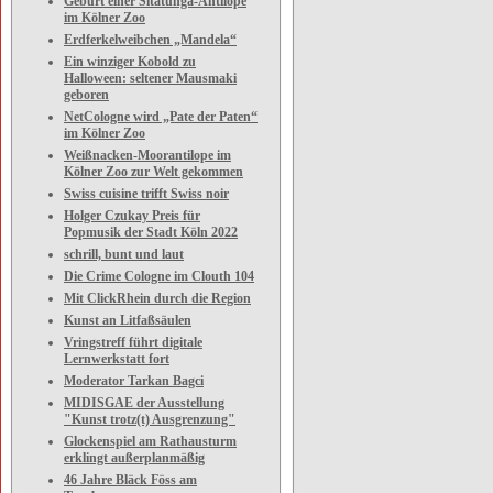
Geburt einer Sitatunga-Antilope
im Kölner Zoo
Erdferkelweibchen „Mandela“
Ein winziger Kobold zu
Halloween: seltener Mausmaki
geboren
NetCologne wird „Pate der Paten“
im Kölner Zoo
Weißnacken-Moorantilope im
Kölner Zoo zur Welt gekommen
Swiss cuisine trifft Swiss noir
Holger Czukay Preis für
Popmusik der Stadt Köln 2022
schrill, bunt und laut
Die Crime Cologne im Clouth 104
Mit ClickRhein durch die Region
Kunst an Litfaßsäulen
Vringstreff führt digitale
Lernwerkstatt fort
Moderator Tarkan Bagci
MIDISGAE der Ausstellung
"Kunst trotz(t) Ausgrenzung"
Glockenspiel am Rathausturm
erklingt außerplanmäßig
46 Jahre Bläck Föss am