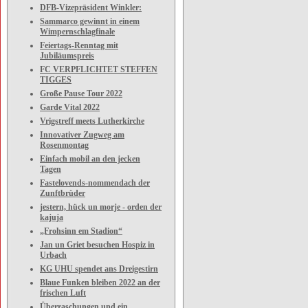
DFB-Vizepräsident Winkler:
Sammarco gewinnt in einem
Wimpernschlagfinale
Feiertags-Renntag mit
Jubiläumspreis
FC VERPFLICHTET STEFFEN
TIGGES
Große Pause Tour 2022
Garde Vital 2022
Vrigstreff meets Lutherkirche
Innovativer Zugweg am
Rosenmontag
Einfach mobil an den jecken
Tagen
Fastelovends-nommendach der
Zunftbrüder
jestern, hück un morje - orden der
kajuja
„Frohsinn em Stadion“
Jan un Griet besuchen Hospiz in
Urbach
KG UHU spendet ans Dreigestirn
Blaue Funken bleiben 2022 an der
frischen Luft
Überraschungen und ein