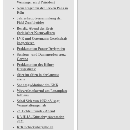
Weininger wird Präsident
Neue Regenten der Jecken Pänz in
Köln
Jahreshauptversammlung der
Fidel Zunftbrüder
Benefiz-Abend des Kreis
rheinischer Karnevalisten
LVR und Ostermann Gesellschaft
kooperieren
Proklamation Porzer Dreigestirn
Sessions- und Damenorden trotz
Corona
Proklamation des Kölner
Dreigestirns:
elfter im elften in der lanxess
arena
Sonntags-Matinee des KKK
Wieverfastelovend am Lenauplatz
fällt aus
Schäl Sick vun 1952 e.V sagt
Veranstaltungen ab
23. Echte Fründe - Abend
KAJUJA -Künstlerpräsentation
2021
KrK Scheckübergabe an