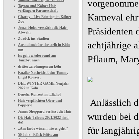
vorgenommen
Toyota und Kölner Haie
verlängern Partnerschaft
Karneval eh
Charity - Live Painting im Kölner
Zoo
Jonas Holøs verstärkt die Haie-
Präsidenten 
Abwehr
Zurück ins Stadion
achtjährige 
Ausnahmekünstler stellt in Köln
aus
Es geht wieder rund am
Pflaum, Mar
Tanzbrunnen
dritter zerohungerrun köln
Knaller Nachricht beim Tommy
Engel Konzert
DEL WINTER GAME Neujahr
2022 in Köln
Benefiz-Konzert im Eltzhof
Anlässlich d
Haie verpflichten Olver und
Pöpperle
James Sheppard verlässt die Haie
wurden bei d
Die Haie-Trikots 2021/2022 sind
da!
für langjähr
„Am Ende wissen, wie es geht.“
50 Johr - Bläck Fööss am