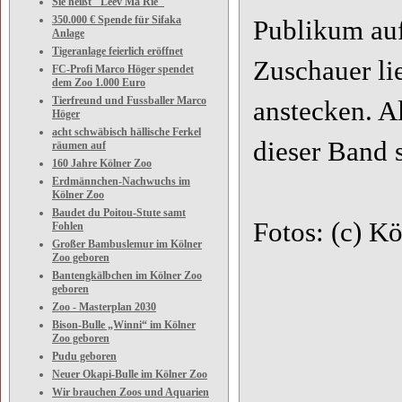
Sie heißt "Leev Ma Rie"
350.000 € Spende für Sifaka
Publikum auf
Anlage
Tigeranlage feierlich eröffnet
Zuschauer li
FC-Profi Marco Höger spendet
dem Zoo 1.000 Euro
Tierfreund und Fussballer Marco
anstecken. A
Höger
acht schwäbisch hällische Ferkel
dieser Band 
räumen auf
160 Jahre Kölner Zoo
Erdmännchen-Nachwuchs im
Kölner Zoo
Baudet du Poitou-Stute samt
Fotos: (c) K
Fohlen
Großer Bambuslemur im Kölner
Zoo geboren
Bantengkälbchen im Kölner Zoo
geboren
Zoo - Masterplan 2030
Bison-Bulle „Winni“ im Kölner
Zoo geboren
Pudu geboren
Neuer Okapi-Bulle im Kölner Zoo
Wir brauchen Zoos und Aquarien