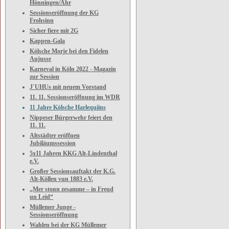
Hönningen/Ahr
Sessionseröffnung der KG
Frohsinn
Sicher fiere mit 2G
Kappen-Gala
Kölsche Morje bei den Fidelen
Aujusse
Karneval in Köln 2022 - Magazin
zur Session
J`UHUs mit neuem Vorstand
11. 11. Sessionseröffnung im WDR
11 Jahre Kölsche Harlequiins
Nippeser Bürgerwehr feiert den
11. 11.
Altstädter eröffnen
Jubiläumssession
5x11 Jahren KKG Alt-Lindenthal
e.V.
Großer Sessionsauftakt der K.G.
Alt-Köllen vun 1883 e.V.
„Mer stonn zesamme – in Freud
un Leid“
Müllemer Junge -
Sessionseröffnung
Wahlen bei der KG Müllemer