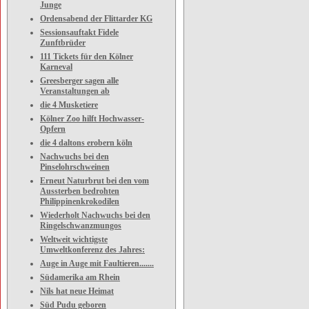
Junge
Ordensabend der Flittarder KG
Sessionsauftakt Fidele
Zunftbrüder
111 Tickets für den Kölner
Karneval
Greesberger sagen alle
Veranstaltungen ab
die 4 Musketiere
Kölner Zoo hilft Hochwasser-
Opfern
die 4 daltons erobern köln
Nachwuchs bei den
Pinselohrschweinen
Erneut Naturbrut bei den vom
Aussterben bedrohten
Philippinenkrokodilen
Wiederholt Nachwuchs bei den
Ringelschwanzmungos
Weltweit wichtigste
Umweltkonferenz des Jahres:
Auge in Auge mit Faultieren.......
Südamerika am Rhein
Nils hat neue Heimat
Süd Pudu geboren