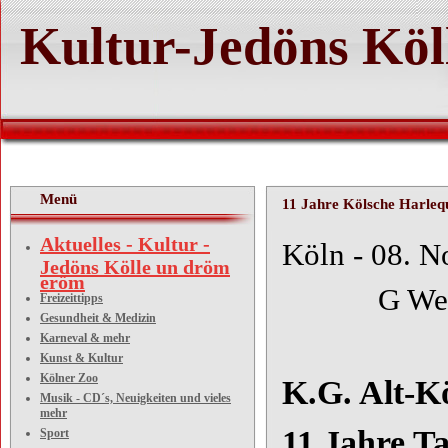
Kultur-Jedöns Köl
Menü
11 Jahre Kölsche Harlequ
Aktuelles - Kultur -
Köln 
Jedöns Kölle un dröm
eröm
G Weid
Freizeittipps
Gesundheit & Medizin
Karneval & mehr
Kunst & Kultur
Kölner Zoo
K.G. Alt-Kö
Musik - CD´s, Neuigkeiten und vieles
mehr
11 Jahre T
Sport