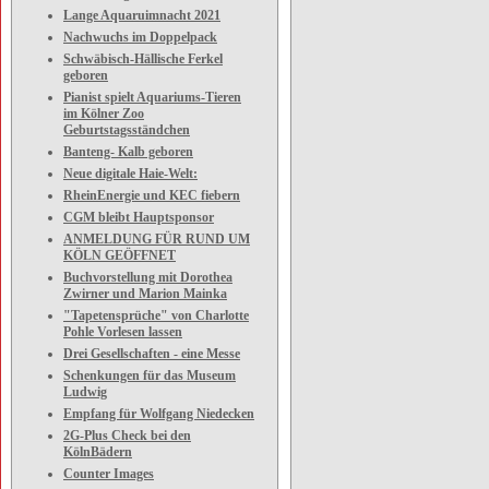
Lange Aquaruimnacht 2021
Nachwuchs im Doppelpack
Schwäbisch-Hällische Ferkel
geboren
Pianist spielt Aquariums-Tieren
im Kölner Zoo
Geburtstagsständchen
Banteng- Kalb geboren
Neue digitale Haie-Welt:
RheinEnergie und KEC fiebern
CGM bleibt Hauptsponsor
ANMELDUNG FÜR RUND UM
KÖLN GEÖFFNET
Buchvorstellung mit Dorothea
Zwirner und Marion Mainka
"Tapetensprüche" von Charlotte
Pohle Vorlesen lassen
Drei Gesellschaften - eine Messe
Schenkungen für das Museum
Ludwig
Empfang für Wolfgang Niedecken
2G-Plus Check bei den
KölnBädern
Counter Images