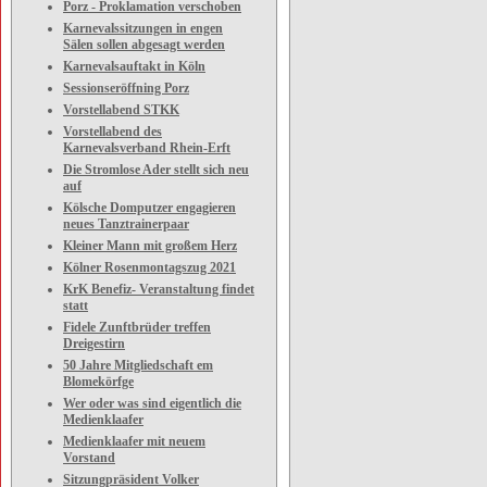
Porz - Proklamation verschoben
Karnevalssitzungen in engen
Sälen sollen abgesagt werden
Karnevalsauftakt in Köln
Sessionseröffning Porz
Vorstellabend STKK
Vorstellabend des
Karnevalsverband Rhein-Erft
Die Stromlose Ader stellt sich neu
auf
Kölsche Domputzer engagieren
neues Tanztrainerpaar
Kleiner Mann mit großem Herz
Kölner Rosenmontagszug 2021
KrK Benefiz- Veranstaltung findet
statt
Fidele Zunftbrüder treffen
Dreigestirn
50 Jahre Mitgliedschaft em
Blomekörfge
Wer oder was sind eigentlich die
Medienklaafer
Medienklaafer mit neuem
Vorstand
Sitzungpräsident Volker