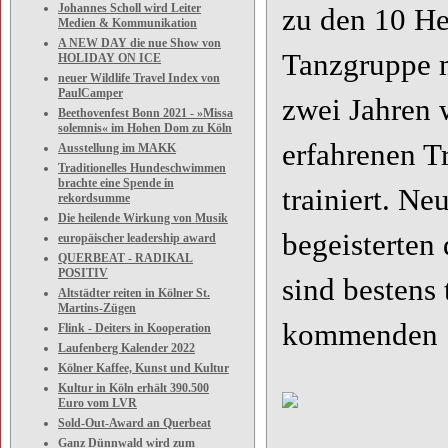
Johannes Scholl wird Leiter
zu den 10 He
Medien & Kommunikation
A NEW DAY die nue Show von
Tanzgruppe m
HOLIDAY ON ICE
neuer Wildlife Travel Index von
PaulCamper
zwei Jahren 
Beethovenfest Bonn 2021 - »Missa
solemnis« im Hohen Dom zu Köln
erfahrenen T
Ausstellung im MAKK
Traditionelles Hundeschwimmen
brachte eine Spende in
trainiert. N
rekordsumme
Die heilende Wirkung von Musik
begeisterten
europäischer leadership award
QUERBEAT - RADIKAL
POSITIV
sind bestens 
Altstädter reiten in Kölner St.
Martins-Zügen
kommenden Se
Flink - Deiters in Kooperation
Laufenberg Kalender 2022
Kölner Kaffee, Kunst und Kultur
Kultur in Köln erhält 390.500
Euro vom LVR
Sold-Out-Award an Querbeat
Ganz Dünnwald wird zum