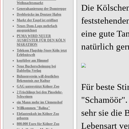
Weihnachtsmarkt
Die Kölschen
Generalsanierung der Domtreppe
Drehbrücke im Deutzer Hafen
feststehende
Markt der Engel ist eröffnet
Neues Dom-Logo mehrfach
ausgezeichnet
eine gute Ta
PUMA WIRD NEUER
AUSRÜSTER FÜR DEN KÖLN
natürlich ge
MARATHON
Telekom Flagship-Store Köln jetzt
Erlebniswelt
kopfüber am Himmel
Neue Bucherscheinung bei
Dabbelju-Verlag
Bühnenverein will deutliches
Bekenntnis zur Kultur
Für beste S
GAG unterstützt Kölner Zoo
2 Frischlinge bei den Pinselohr-
Schweinen
"Schamöör". 
ein Mann mehr im Clemenshof
Willkommen "Balina"
sehr sie die 
Elefantenkuh im Kölner Zoo
geboren
Lebensart ve
800.000 Euro für Kölner Zoo