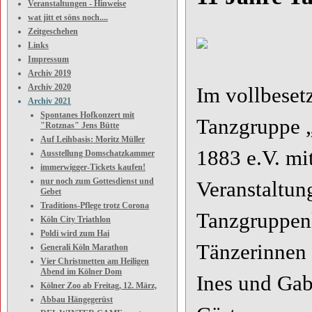
Veranstaltungen - Hinweise
wat jitt et söns noch....
Zeitgeschehen
Links
Impressum
Archiv 2019
Archiv 2020
Im vollbesetz
Archiv 2021
Spontanes Hofkonzert mit
Tanzgruppe „
"Rotznas" Jens Bütte
Auf Leihbasis: Moritz Müller
1883 e.V. mit
Ausstellung Domschatzkammer
immerwigger-Tickets kaufen!
nur noch zum Gottesdienst und
Veranstaltun
Gebet
Traditions-Pflege trotz Corona
Tanzgruppenl
Köln City Triathlon
Poldi wird zum Hai
Tänzerinnen 
Generali Köln Marathon
Vier Christmetten am Heiligen
Abend im Kölner Dom
Ines und Gab
Kölner Zoo ab Freitag, 12. März,
Abbau Hängegerüst