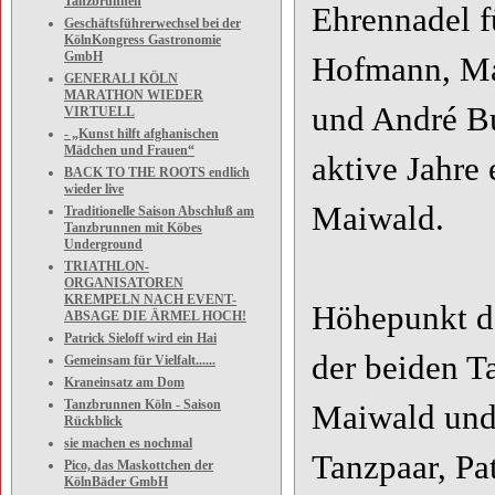
Tanzbrunnen
Ehrennadel f
Geschäftsführerwechsel bei der
KölnKongress Gastronomie
GmbH
Hofmann, Ma
GENERALI KÖLN
MARATHON WIEDER
und André Bu
VIRTUELL
- „Kunst hilft afghanischen
Mädchen und Frauen“
aktive Jahre
BACK TO THE ROOTS endlich
wieder live
Maiwald.
Traditionelle Saison Abschluß am
Tanzbrunnen mit Köbes
Underground
TRIATHLON-
ORGANISATOREN
KREMPELN NACH EVENT-
Höhepunkt de
ABSAGE DIE ÄRMEL HOCH!
Patrick Sieloff wird ein Hai
der beiden 
Gemeinsam für Vielfalt......
Kraneinsatz am Dom
Tanzbrunnen Köln - Saison
Maiwald und 
Rückblick
sie machen es nochmal
Tanzpaar, Pa
Pico, das Maskottchen der
KölnBäder GmbH