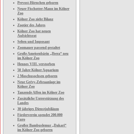
Prevost-Hörnchen geboren
Neuer Fischotter-Mann im Kölner
Zoo
Kölner Zoo zieht Bilanz
Zootier des Jahres
Kölner Zoo hat neuen
Aufsichtsrat
Selten und Imposant
Zoomauer passend gestaltet
Große Ameisenbärin „Ibera“ neu
im Kölner Zoo
Hennes VIII. verstorben
50 Jahre Kölner Aquarium
2 Moschusochsen geboren
Neue Grévy-Zebraanlage im
Kölner Zoo
Tanzende Affen im Kölner Zoo
Zusätzliche Unterstützung des
Landes
30 jähriges Dienstjubiläum
Förderverein spendet 200.000
Euro
Großer Bambuslemur „Dakari“
im Kölner Zoo geboren