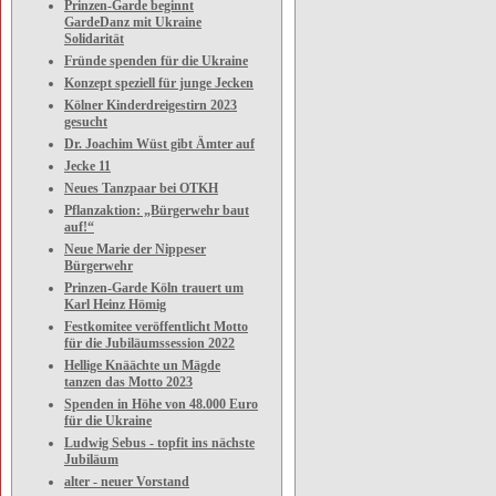
Prinzen-Garde beginnt
GardeDanz mit Ukraine
Solidarität
Fründe spenden für die Ukraine
Konzept speziell für junge Jecken
Kölner Kinderdreigestirn 2023
gesucht
Dr. Joachim Wüst gibt Ämter auf
Jecke 11
Neues Tanzpaar bei OTKH
Pflanzaktion: „Bürgerwehr baut
auf!“
Neue Marie der Nippeser
Bürgerwehr
Prinzen-Garde Köln trauert um
Karl Heinz Hömig
Festkomitee veröffentlicht Motto
für die Jubiläumssession 2022
Hellige Knäächte un Mägde
tanzen das Motto 2023
Spenden in Höhe von 48.000 Euro
für die Ukraine
Ludwig Sebus - topfit ins nächste
Jubiläum
alter - neuer Vorstand