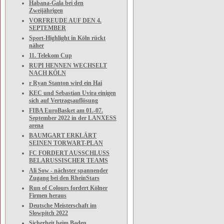
Habana-Gala bei den
Zweijährigen
VORFREUDE AUF DEN 4.
SEPTEMBER
Sport-Highlight in Köln rückt
näher
11. Telekom Cup
RUPI HENNEN WECHSELT
NACH KÖLN
r Ryan Stanton wird ein Hai
KEC und Sebastian Uvira einigen
sich auf Vertragsauflösung
FIBA EuroBasket am 01.-07.
September 2022 in der LANXESS
arena
BAUMGART ERKLÄRT
SEINEN TORWART-PLAN
FC FORDERT AUSSCHLUSS
BELARUSSISCHER TEAMS
Ali Sow - nächster spannender
Zugang bei den RheinStars
Run of Colours fordert Kölner
Firmen heraus
Deutsche Meisterschaft im
Slowpitch 2022
Sicherheit beim Baden