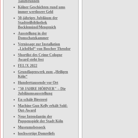
Tanzbrunnen
Kölner Geschichten rund ums
immer wertlosere Geld
50-jähriges Jubiläum der
Stadtteilbibliothek
Bocklemünd/Mengenich
Ausstellung in der
Domschatzkammer
Vernissage zur Installation
„LichtHof“ von Boscher Theodor
Shortlist des Crime Cologne
Award steht fest
FEL!X 2022
Grundlagenwerk zum „Heiligen
Köln“
Hunderttausende vor Ort
"50 JAHRE HÖHNER" – Die
Jubiläumsausstellung
En schäle Biesterei
Machine Gun Kelly erhält Sold-
Out-Award
Neue Intendantin der
Puppenspiele der Stadt Köln
Museumsbesoeck
hochwertige Domreliefs