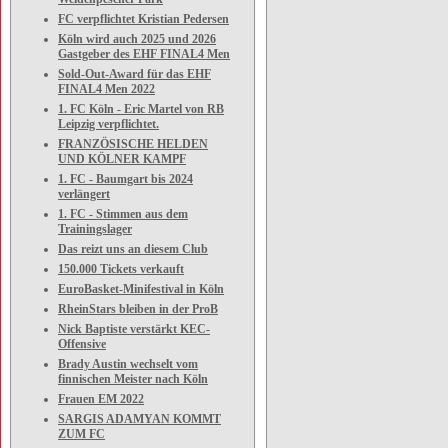
FC verpflichtet Kristian Pedersen
Köln wird auch 2025 und 2026
Gastgeber des EHF FINAL4 Men
Sold-Out-Award für das EHF
FINAL4 Men 2022
1. FC Köln - Eric Martel von RB
Leipzig verpflichtet.
FRANZÖSISCHE HELDEN
UND KÖLNER KAMPF
1. FC - Baumgart bis 2024
verlängert
1. FC - Stimmen aus dem
Trainingslager
Das reizt uns an diesem Club
150.000 Tickets verkauft
EuroBasket-Minifestival in Köln
RheinStars bleiben in der ProB
Nick Baptiste verstärkt KEC-
Offensive
Brady Austin wechselt vom
finnischen Meister nach Köln
Frauen EM 2022
SARGIS ADAMYAN KOMMT
ZUM FC