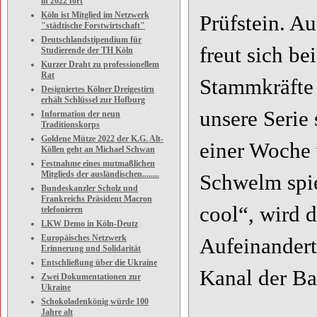
in 2022 fort
Köln ist Mitglied im Netzwerk
Prüfstein. A
"städtische Forstwirtschaft"
Deutschlandstipendium für
freut sich b
Studierende der TH Köln
Kurzer Draht zu professionellem
Rat
Stammkräfte 
Designiertes Kölner Dreigestirn
erhält Schlüssel zur Hofburg
unsere Serie 
Information der neun
Traditionskorps
Goldene Mütze 2022 der K.G. Alt-
einer Woche 
Köllen geht an Michael Schwan
Festnahme eines mutmaßlichen
Mitglieds der ausländischen........
Schwelm spie
Bundeskanzler Scholz und
Frankreichs Präsident Macron
cool“, wird 
telefonieren
LKW Demo in Köln-Deutz
Europäisches Netzwerk
Aufeinandert
Erinnerung und Solidarität
Entschließung über die Ukraine
Kanal der Bas
Zwei Dokumentationen zur
Ukraine
Schokoladenkönig würde 100
Jahre alt