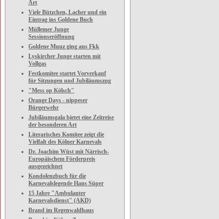
Art
Viele Bützchen, Lacher und ein
Eintrag ins Goldene Buch
Müllemer Junge
Sessionseröffnung
Goldene Muuz ging ans Fkk
Lyskircher Junge starten mit
Vollgas
Festkomitee startet Vorverkauf
für Sitzungen und Jubiläumszug
"Mess op Kölsch"
Orange Days - nippeser
Bürgerwehr
Jubiläumsgala bietet eine Zeitreise
der besonderen Art
Literarisches Komitee zeigt die
Vielfalt des Kölner Karnevals
Dr. Joachim Wüst mit Närrisch-
Europäischem Förderpreis
ausgezeichnet
Kondolenzbuch für die
Karnevalslegende Hans Süper
15 Jahre "Ambulanter
Karnevalsdienst" (AKD)
Brand im Regenwaldhaus