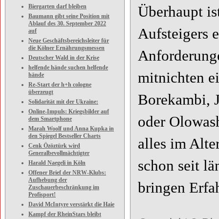
Biergarten darf bleiben
Überhaupt is
Baumann gibt seine Position mit
Ablauf des 30. September 2022
Aufsteigers e
auf
Neue Geschäftsbereichsleiter für
die Kölner Ernährungsmessen
Anforderunge
Deutscher Wald in der Krise
helfende hände suchen helfende
mitnichten e
hände
Re-Start der h+h cologne
überzeugt
Borekambi, J
Solidarität mit der Ukraine:
Online-Impuls: Kriegsbilder auf
oder Olowash
dem Smartphone
Marah Woolf und Anna Kupka in
den Spiegel Bestseller Charts
alles im Alte
Cenk Özöztürk wird
Generalbevollmächtigter
schon seit l
Harald Naegeli in Köln
Offener Brief der NRW-Klubs:
Aufhebung der
bringen Erfa
Zuschauerbeschränkung im
Profisport!
David McIntyre verstärkt die Haie
Kampf der RheinStars bleibt