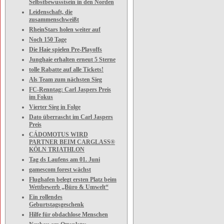
Selbstbewusstsein in den Norden
Leidenschaft, die
zusammenschweißt
RheinStars holen weiter auf
Noch 150 Tage
Die Haie spielen Pre-Playoffs
Junghaie erhalten erneut 5 Sterne
tolle Rabatte auf alle Tickets!
Als Team zum nächsten Sieg
FC-Renntag: Carl Jaspers Preis
im Fokus
Vierter Sieg in Folge
Dato überrascht im Carl Jaspers
Preis
CÁDOMOTUS WIRD
PARTNER BEIM CARGLASS®
KÖLN TRIATHLON
Tag ds Laufens am 01. Juni
gamescom forest wächst
Flughafen belegt ersten Platz beim
Wettbewerb „Büro & Umwelt“
Ein rollendes
Geburtstagsgeschenk
Hilfe für obdachlose Menschen