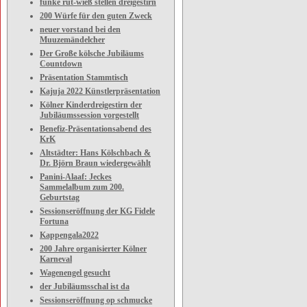
funke rut-wieß stellen dreigestirn
200 Würfe für den guten Zweck
neuer vorstand bei den
Muuzemändelcher
Der Große kölsche Jubiläums
Countdown
Präsentation Stammtisch
Kajuja 2022 Künstlerpräsentation
Kölner Kinderdreigestirn der
Jubiläumssession vorgestellt
Benefiz-Präsentationsabend des
KrK
Altstädter: Hans Kölschbach &
Dr. Björn Braun wiedergewählt
Panini-Alaaf: Jeckes
Sammelalbum zum 200.
Geburtstag
Sessionseröffnung der KG Fidele
Fortuna
Kappengala2022
200 Jahre organisierter Kölner
Karneval
Wagenengel gesucht
der Jubiläumsschal ist da
Sessionseröffnung op schmucke