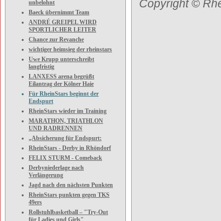
Copyright © Rhe
unbelohnt
Baeck übernimmt Team
ANDRÉ GREIPEL WIRD
SPORTLICHER LEITER
Chance zur Revanche
wichtiger heimsieg der rheinstars
Uwe Krupp unterschreibt
langfristig
LANXESS arena begrüßt
Eilantrag der Kölner Haie
Für RheinStars beginnt der
Endspurt
RheinStars wieder im Training
MARATHON, TRIATHLON
UND RADRENNEN
„Absicherung für Endspurt:
RheinStars - Derby in Rhöndorf
FELIX STURM - Comeback
Derbyniederlage nach
Verlängerung
Jagd nach den nächsten Punkten
RheinStars punkten gegen TKS
49ers
Rollstuhlbasketball – "Try-Out
für Ladies und Girls"