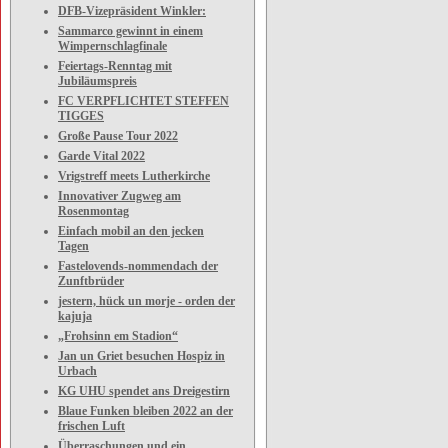
DFB-Vizepräsident Winkler:
Sammarco gewinnt in einem
Wimpernschlagfinale
Feiertags-Renntag mit
Jubiläumspreis
FC VERPFLICHTET STEFFEN
TIGGES
Große Pause Tour 2022
Garde Vital 2022
Vrigstreff meets Lutherkirche
Innovativer Zugweg am
Rosenmontag
Einfach mobil an den jecken
Tagen
Fastelovends-nommendach der
Zunftbrüder
jestern, hück un morje - orden der
kajuja
„Frohsinn em Stadion“
Jan un Griet besuchen Hospiz in
Urbach
KG UHU spendet ans Dreigestirn
Blaue Funken bleiben 2022 an der
frischen Luft
Überraschungen und ein