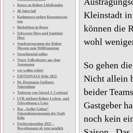
Austragungso
Kunst an Kölner Litfaßsäulen
40 Jahre laif
Kleinstadt i
Koelnmesse ordnet Kunstmessen
neu
können die R
Bärbelchen in Rente
Schwester Hero und Sanitäter
Hero
wohl weniger
Sonderprogramm der Kölner
Museen zum Weltfrauentag
Sprachportal online
Neues Volkstheater aus dem
So gehen die 
Automaten
wir wollen reden!
Nicht allein
EDITIONALE Köln 2022,
Dr. Dormagen-Guffanti-
Stipendium
beider Teams:
Todestag von Gérard J. Corboud
LVR zeichnet Kölner Lesben- und
Gastgeber ha
Schwulentag e.V.aus
Das „Atelier Galata“
Stipendienprogramm der Stadt
noch kein ei
Köln
Förderstipendien 2022 –
Bewerbungen ab jetzt möglich
Saison. Das 