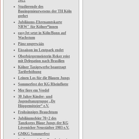
2022
Studierende des
Bauingenieurwesens der TH Köln
geehrt
Jubiläums-Ehrenamtskarte
NRW" für Kölner*innen
easyJet setzt in Köln/Bonn auf
Wachstum
Pänz ungerwääs
Eissaison im Lentpark endet
Oberbürgermeisterin Reker reist
mit Delegation nach Brasilien
Kölner Taxigewerbe beantragt
Tariferhöhung
Leinen Los für die Blauen Jungs
Sommerfest der KG Rheinflotte
Mer fiere em Veedel
30 Jahre Kinder- und
Jugendtanzgruppe „De
Höppemötzjer“ e.V.
Frohsinniges Brauchtum
Jubiläumsfeier 70+2 des
Tanzkorps Blaue Jungs der KG
Lövenicher Neustädter 1903 e.V.
GMKG Sommerfest