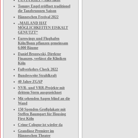
PANTA RHEI – Alles fließt
Tommy Engel eröffnet traditionel
die Tanzbrunnen Saison
Hänneschen Festival 2022
„MAILAND HAT
MÖGLICHKEITEN EISKALT
GENUTZT“
Eurowings und Flughafen
Köln/Bonn pflanzen gemeinsam
6.000 Bäume
Daniel Brozowski, Direktor
Finanzen, verlässt die Kliniken
Köln
Fußverkehrs-Check 2022
Bundesweite Strahlkraft
40 Jahre ZGAP
NVR- und VRR-Projekte mit
drittem Stern ausgezeichnet
Mit sehenden Augen blind an die
Wand
150 Spenden-Großplakate mit
Steffen Baumgart für Housing
First Köln
Crime Cologne ist wieder da
Grandiose Premiere im
Hänneschen Theater