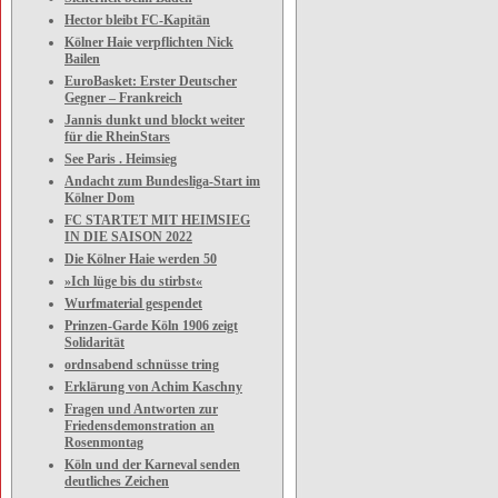
Hector bleibt FC-Kapitän
Kölner Haie verpflichten Nick
Bailen
EuroBasket: Erster Deutscher
Gegner – Frankreich
Jannis dunkt und blockt weiter
für die RheinStars
See Paris . Heimsieg
Andacht zum Bundesliga-Start im
Kölner Dom
FC STARTET MIT HEIMSIEG
IN DIE SAISON 2022
Die Kölner Haie werden 50
»Ich lüge bis du stirbst«
Wurfmaterial gespendet
Prinzen-Garde Köln 1906 zeigt
Solidarität
ordnsabend schnüsse tring
Erklärung von Achim Kaschny
Fragen und Antworten zur
Friedensdemonstration an
Rosenmontag
Köln und der Karneval senden
deutliches Zeichen