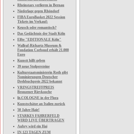
Rheinstars verlieren in Bernau
Niederlage gegen Rhöndorf
FIBA EuroBasket 2022 Session
Tickets im Verkauf:
Keusch oder romantisch?
Das Gedächtnis der Stadt Köln
Elfte "EDITIONALE Köln"
Wallraf-Richartz-Museum &
Fondation Corboud erhält 21.000
Euro
Kunstt hilft geben
39 neue Stolpersteine
Kulturstaatsministerin Roth gibt
Nominierungen Deutscher
Drehbuchpreis 2022 bekannt
VRINGSTREFFPREIS
Bronzener Rievkooche
lit.COLOGNE in der Flora
Kunstschätze an Italien zurück
50 Jahre Haie!
STARKES FAHRERFELD
WIRD LIVE ÜBERTRAGEN
Aubry wird ein Hai
IN 123 TAGEN ZUM