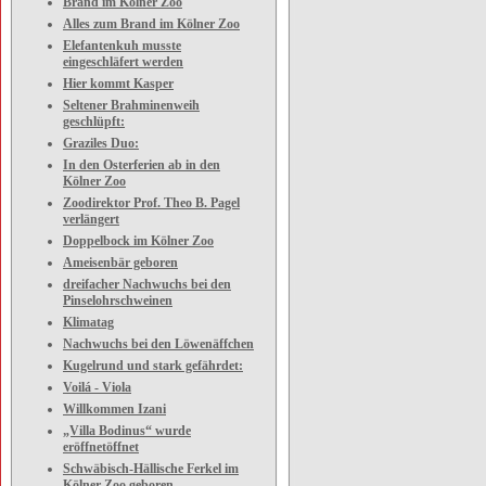
Brand im Kölner Zoo
Alles zum Brand im Kölner Zoo
Elefantenkuh musste
eingeschläfert werden
Hier kommt Kasper
Seltener Brahminenweih
geschlüpft:
Graziles Duo:
In den Osterferien ab in den
Kölner Zoo
Zoodirektor Prof. Theo B. Pagel
verlängert
Doppelbock im Kölner Zoo
Ameisenbär geboren
dreifacher Nachwuchs bei den
Pinselohrschweinen
Klimatag
Nachwuchs bei den Löwenäffchen
Kugelrund und stark gefährdet:
Voilá - Viola
Willkommen Izani
„Villa Bodinus“ wurde
eröffnetöffnet
Schwäbisch-Hällische Ferkel im
Kölner Zoo geboren