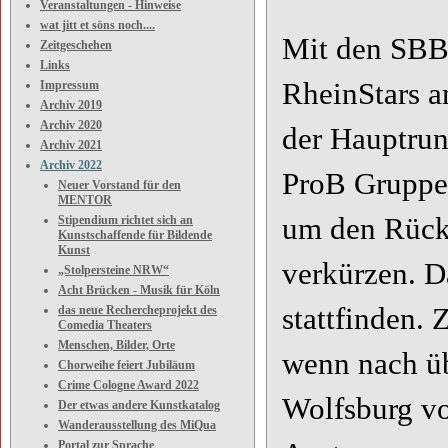
Veranstaltungen - Hinweise
wat jitt et söns noch....
Mit den SBB 
Zeitgeschehen
Links
RheinStars a
Impressum
Archiv 2019
Archiv 2020
der Hauptru
Archiv 2021
Archiv 2022
ProB Gruppe 
Neuer Vorstand für den
MENTOR
um den Rücks
Stipendium richtet sich an
Kunstschaffende für Bildende
Kunst
verkürzen. D
„Stolpersteine NRW“
Acht Brücken - Musik für Köln
stattfinden.
das neue Rechercheprojekt des
Comedia Theaters
Menschen, Bilder, Orte
wenn nach ü
Chorweihe feiert Jubiläum
Crime Cologne Award 2022
Wolfsburg vo
Der etwas andere Kunstkatalog
Wanderausstellung des MiQua
Portal zur Sprache