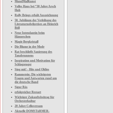
MundMalKunst
Volles Haus bei “30 Jahre Arsch
Huh
Rolly Brings erhält Auszeichnung
50. Jubiläum der Verleihung des
Literaturnobelpreises an Heinrich
Böll
Neue Intendantin beim
Hänneschen
Magie Bergkristall
Die Blume in der Mode
Rat beschließt Sanierung des
Tanzbrunnens
Inspiration und Motivation für
Schlagzeuger
Sing mit! - Hits und Oldies
Rammstein: Die wichtigsten
Fragen und Antworten rund um
die deutsche Band
Sigur Rós
erfolgreicher Restart
Wichtiger Zukunftsbeitrag für
Orchesterkultur
20 Jahre Celloversum
Aktuelle DOMSTüRMER-