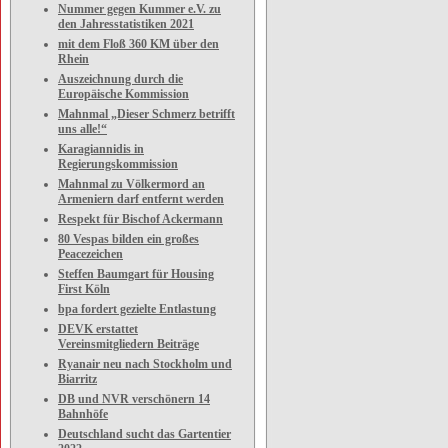
Nummer gegen Kummer e.V. zu
den Jahresstatistiken 2021
mit dem Floß 360 KM über den
Rhein
Auszeichnung durch die
Europäische Kommission
Mahnmal „Dieser Schmerz betrifft
uns alle!“
Karagiannidis in
Regierungskommission
Mahnmal zu Völkermord an
Armeniern darf entfernt werden
Respekt für Bischof Ackermann
80 Vespas bilden ein großes
Peacezeichen
Steffen Baumgart für Housing
First Köln
bpa fordert gezielte Entlastung
DEVK erstattet
Vereinsmitgliedern Beiträge
Ryanair neu nach Stockholm und
Biarritz
DB und NVR verschönern 14
Bahnhöfe
Deutschland sucht das Gartentier