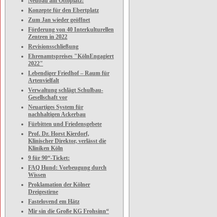
Neubau am Ottoplatz:
Konzepte für den Ebertplatz
Zum Jan wieder geöffnet
Förderung von 40 Interkulturellen
Zentren in 2022
Revisionsschließung
Ehrenamtspreises "KölnEngagiert
2022"
Lebendiger Friedhof – Raum für
Artenvielfalt
Verwaltung schlägt Schulbau-
Gesellschaft vor
Neuartiges System für
nachhaltigen Ackerbau
Fürbitten und Friedensgebete
Prof. Dr. Horst Kierdorf,
Klinischer Direktor, verlässt die
Kliniken Köln
9 für 90“-Ticket:
FAQ Hund: Vorbeugung durch
Wissen
Proklamation der Kölner
Dreigestirne
Fastelovend em Hätz
Mir sin die Große KG Frohsinn“