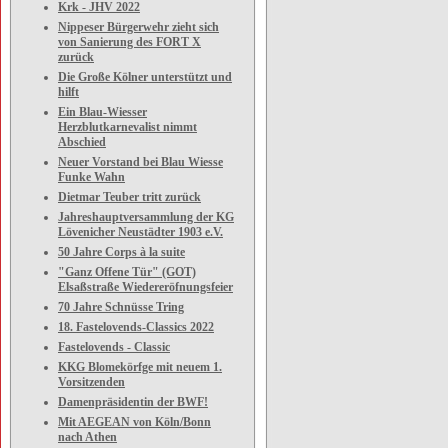
Krk - JHV 2022
Nippeser Bürgerwehr zieht sich
von Sanierung des FORT X
zurück
Die Große Kölner unterstützt und
hilft
Ein Blau-Wiesser
Herzblutkarnevalist nimmt
Abschied
Neuer Vorstand bei Blau Wiesse
Funke Wahn
Dietmar Teuber tritt zurück
Jahreshauptversammlung der KG
Lövenicher Neustädter 1903 e.V.
50 Jahre Corps à la suite
"Ganz Offene Tür" (GOT)
Elsaßstraße Wiedereröfnungsfeier
70 Jahre Schnüsse Tring
18. Fastelovends-Classics 2022
Fastelovends - Classic
KKG Blomekörfge mit neuem 1.
Vorsitzenden
Damenpräsidentin der BWF!
Mit AEGEAN von Köln/Bonn
nach Athen