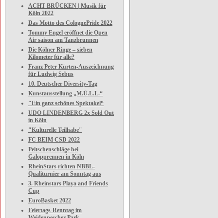
ACHT BRÜCKEN | Musik für
Köln 2022
Das Motto des ColognePride 2022
Tommy Engel eröffnet die Open
Air saison am Tanzbrunnen
Die Kölner Ringe – sieben
Kilometer für alle?
Franz Peter Kürten-Auszeichnung
für Ludwig Sebus
10. Deutscher Diversity-Tag
Kunstausstellung „M.Ü.L.L.“
"Ein ganz schönes Spektakel“
UDO LINDENBERG 2x Sold Out
in Köln
"Kulturelle Teilhabe"
FC BEIM CSD 2022
Peitschenschläge bei
Galopprennen in Köln
RheinStars richten NBBL-
Qualiturnier am Sonntag aus
3. Rheinstars Playa and Friends
Cup
EuroBasket 2022
Feiertags-Renntag im
Weidenpescher Park