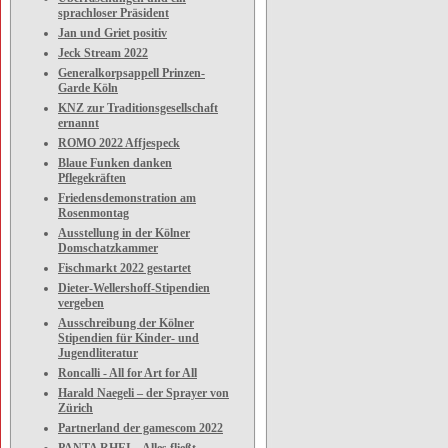
sprachloser Präsident
Jan und Griet positiv
Jeck Stream 2022
Generalkorpsappell Prinzen-
Garde Köln
KNZ zur Traditionsgesellschaft
ernannt
ROMO 2022 Affjespeck
Blaue Funken danken
Pflegekräften
Friedensdemonstration am
Rosenmontag
Ausstellung in der Kölner
Domschatzkammer
Fischmarkt 2022 gestartet
Dieter-Wellershoff-Stipendien
vergeben
Ausschreibung der Kölner
Stipendien für Kinder- und
Jugendliteratur
Roncalli - All for Art for All
Harald Naegeli – der Sprayer von
Zürich
Partnerland der gamescom 2022