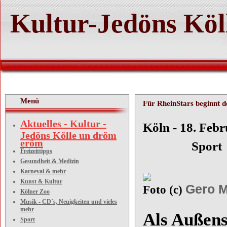
Kultur-Jedöns Köl
Menü
Für RheinStars beginnt d
Aktuelles - Kultur -
Köln 
Jedöns Kölle un dröm
eröm
Sport
Freizeittipps
Gesundheit & Medizin
Karneval & mehr
Kunst & Kultur
Gero M
Foto (c)
Kölner Zoo
Musik - CD´s, Neuigkeiten und vieles
mehr
Als Außens
Sport