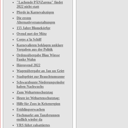
"Lachende PÄNZarena" findet
2022 nicht statt
Pferde in Karnevalszügen
Die ersten
Alternativveranstaltungen
155 Jahre Blomekörfge
Ovend met der Mötz
Corps a`la Schiff
Karnevalisten beklagen unklare
Vorgaben aus der Politik
Ordensübergabe Blau Wiesse
Funke Wahn
Häreovend 2022
Wagenübergabe an Jan un Griet
Stadtgebiet zur Brauchtumszone
Schwarzbunte Niederungsrinder
haben Nachwuchs
Zum Weltartenschutztag
Heute ist Weltartenschutztag:
Hilfe für Zoos in Krisenregion
Frühlingserwachen
Fischmarkt am Tanzbrunnen
endlich wieder da
VRS führt rabattiertes