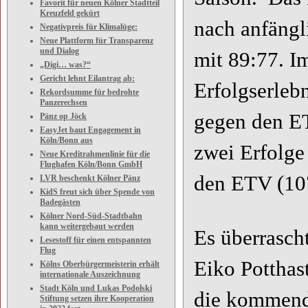
Favorit für neuen Kölner Stadtteil
Kreuzfeld gekürt
nach anfängl
Negativpreis für Klimalüge:
Neue Plattform für Transparenz
und Dialog
mit 89:77. I
„Digi… was?“
Gericht lehnt Eilantrag ab:
Erfolgserlebn
Rekordsumme für bedrohte
Panzerechsen
gegen den E
Pänz op Jöck
EasyJet baut Engagement in
Köln/Bonn aus
zwei Erfolge
Neue Kreditrahmenlinie für die
Flughafen Köln/Bonn GmbH
den ETV (10
LVR beschenkt Kölner Pänz
KidS freut sich über Spende von
Badegästen
Kölner Nord-Süd-Stadtbahn
kann weitergebaut werden
Es überrasch
Lesestoff für einen entspannten
Flug
Eiko Potthas
Kölns Oberbürgermeisterin erhält
internationale Auszeichnung
Stadt Köln und Lukas Podolski
die kommend
Stiftung setzen ihre Kooperation