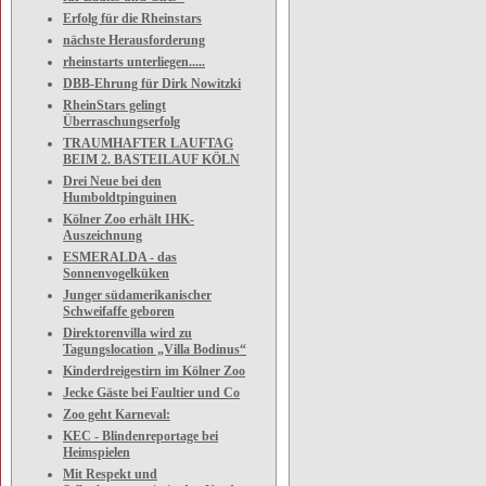
Erfolg für die Rheinstars
nächste Herausforderung
rheinstarts unterliegen.....
DBB-Ehrung für Dirk Nowitzki
RheinStars gelingt
Überraschungserfolg
TRAUMHAFTER LAUFTAG
BEIM 2. BASTEILAUF KÖLN
Drei Neue bei den
Humboldtpinguinen
Kölner Zoo erhält IHK-
Auszeichnung
ESMERALDA - das
Sonnenvogelküken
Junger südamerikanischer
Schweifaffe geboren
Direktorenvilla wird zu
Tagungslocation „Villa Bodinus“
Kinderdreigestirn im Kölner Zoo
Jecke Gäste bei Faultier und Co
Zoo geht Karneval:
KEC - Blindenreportage bei
Heimspielen
Mit Respekt und