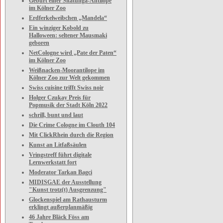
Geburt einer Sitatunga-Antilope
im Kölner Zoo
Erdferkelweibchen „Mandela“
Ein winziger Kobold zu
Halloween: seltener Mausmaki
geboren
NetCologne wird „Pate der Paten“
im Kölner Zoo
Weißnacken-Moorantilope im
Kölner Zoo zur Welt gekommen
Swiss cuisine trifft Swiss noir
Holger Czukay Preis für
Popmusik der Stadt Köln 2022
schrill, bunt und laut
Die Crime Cologne im Clouth 104
Mit ClickRhein durch die Region
Kunst an Litfaßsäulen
Vringstreff führt digitale
Lernwerkstatt fort
Moderator Tarkan Bagci
MIDISGAE der Ausstellung
"Kunst trotz(t) Ausgrenzung"
Glockenspiel am Rathausturm
erklingt außerplanmäßig
46 Jahre Bläck Föss am