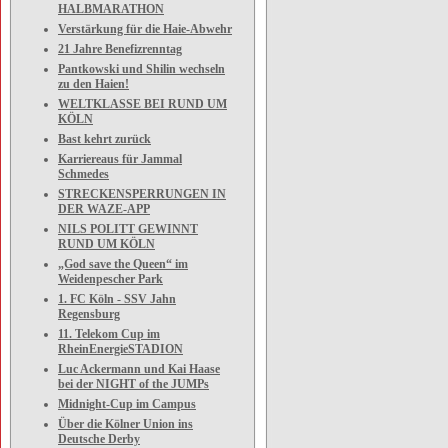
HALBMARATHON
Verstärkung für die Haie-Abwehr
21 Jahre Benefizrenntag
Pantkowski und Shilin wechseln
zu den Haien!
WELTKLASSE BEI RUND UM
KÖLN
Bast kehrt zurück
Karriereaus für Jammal
Schmedes
STRECKENSPERRUNGEN IN
DER WAZE-APP
NILS POLITT GEWINNT
RUND UM KÖLN
„God save the Queen“ im
Weidenpescher Park
1. FC Köln - SSV Jahn
Regensburg
11. Telekom Cup im
RheinEnergieSTADION
Luc Ackermann und Kai Haase
bei der NIGHT of the JUMPs
Midnight-Cup im Campus
Über die Kölner Union ins
Deutsche Derby