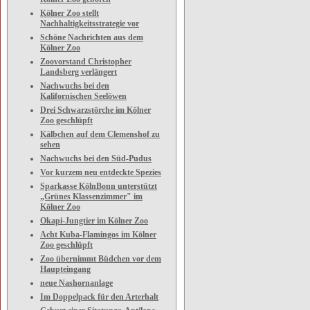
Kölner Zoo stellt
Nachhaltigkeitsstrategie vor
Schöne Nachrichten aus dem
Kölner Zoo
Zoovorstand Christopher
Landsberg verlängert
Nachwuchs bei den
Kalifornischen Seelöwen
Drei Schwarzstörche im Kölner
Zoo geschlüpft
Kälbchen auf dem Clemenshof zu
sehen
Nachwuchs bei den Süd-Pudus
Vor kurzem neu entdeckte Spezies
Sparkasse KölnBonn unterstützt
„Grünes Klassenzimmer" im
Kölner Zoo
Okapi-Jungtier im Kölner Zoo
Acht Kuba-Flamingos im Kölner
Zoo geschlüpft
Zoo übernimmt Büdchen vor dem
Haupteingang
neue Nashornanlage
Im Doppelpack für den Arterhalt