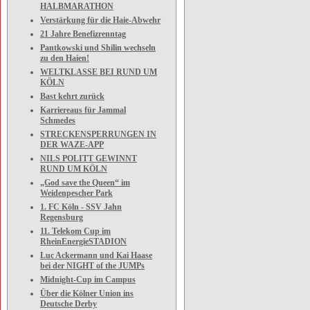
HALBMARATHON
Verstärkung für die Haie-Abwehr
21 Jahre Benefizrenntag
Pantkowski und Shilin wechseln
zu den Haien!
WELTKLASSE BEI RUND UM
KÖLN
Bast kehrt zurück
Karriereaus für Jammal
Schmedes
STRECKENSPERRUNGEN IN
DER WAZE-APP
NILS POLITT GEWINNT
RUND UM KÖLN
„God save the Queen“ im
Weidenpescher Park
1. FC Köln - SSV Jahn
Regensburg
11. Telekom Cup im
RheinEnergieSTADION
Luc Ackermann und Kai Haase
bei der NIGHT of the JUMPs
Midnight-Cup im Campus
Über die Kölner Union ins
Deutsche Derby