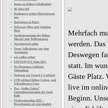
Kunst an Kölner Litfaßsäulen
40 Jahre laif
Koelnmesse ordnet Kunstmessen
neu
Bärbelchen in Rente
Schwester Hero und Sanitäter
Hero
Mehrfach mus
Sonderprogramm der Kölner
Museen zum Weltfrauentag
werden. Das 
Sprachportal online
Neues Volkstheater aus dem
Automaten
Deswegen fan
wir wollen reden!
EDITIONALE Köln 2022,
statt. Im wu
Dr. Dormagen-Guffanti-
Stipendium
Gäste Platz.
Todestag von Gérard J. Corboud
LVR zeichnet Kölner Lesben- und
Schwulentag e.V.aus
live im onlin
Das „Atelier Galata“
Stipendienprogramm der Stadt
Köln
Beginn. Uns
Förderstipendien 2022 –
Bewerbungen ab jetzt möglich