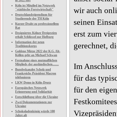
in 2022 fort
Köln ist Mitglied im Netzwerk
wir auch on
"städtische Forstwirtschaft"
Deutschlandstipendium für
Studierende der TH Köln
seinen Einsa
Kurzer Draht zu professionellem
Rat
erst zum vie
Designiertes Kölner Dreigestirn
erhält Schlüssel zur Hofburg
Information der neun
gerechnet, d
Traditionskorps
Goldene Mütze 2022 der K.G. Alt-
Köllen geht an Michael Schwan
Festnahme eines mutmaßlichen
Im Anschluss
Mitglieds der ausländischen........
Bundeskanzler Scholz und
Frankreichs Präsident Macron
für das typis
telefonieren
LKW Demo in Köln-Deutz
für den eige
Europäisches Netzwerk
Erinnerung und Solidarität
Entschließung über die Ukraine
Festkomitees
Zwei Dokumentationen zur
Ukraine
Vizepräsiden
Schokoladenkönig würde 100
Jahre alt