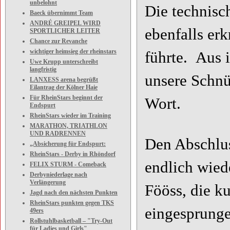
unbelohnt
Die technisc
Baeck übernimmt Team
ANDRÉ GREIPEL WIRD
ebenfalls er
SPORTLICHER LEITER
Chance zur Revanche
wichtiger heimsieg der rheinstars
führte. Aus 
Uwe Krupp unterschreibt
langfristig
unsere Schnü
LANXESS arena begrüßt
Eilantrag der Kölner Haie
Für RheinStars beginnt der
Wort.
Endspurt
RheinStars wieder im Training
MARATHON, TRIATHLON
UND RADRENNEN
Den Abschlus
„Absicherung für Endspurt:
RheinStars - Derby in Rhöndorf
endlich wied
FELIX STURM - Comeback
Derbyniederlage nach
Verlängerung
Fööss, die ku
Jagd nach den nächsten Punkten
RheinStars punkten gegen TKS
eingesprung
49ers
Rollstuhlbasketball – "Try-Out
für Ladies und Girls"