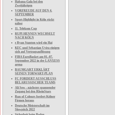
Habana-Gala bei den
Zweijährigen
VORFREUDE AUF DEN 4.
SEPTEMBER
Sport-Highlight in Köln rückt
näher
11. Telekom Cup
RUPI HENNEN WECHSELT
NACH KÖLN
r Ryan Stanton wird ein Hai
KEC und Sebastian Uvira einigen
sich auf Vertragsauflösung
FIBA EuroBasket am 01.-07.
September 2022 in der LANXESS
arena
BAUMGART ERKLÄRT
SEINEN TORWART-PLAN
FC FORDERT AUSSCHLUSS
BELARUSSISCHER TEAMS
Ali Sow - nächster spannender
Zugang bei den RheinStars
Run of Colours fordert Kölner
Firmen heraus
Deutsche Meisterschaft im
Slowpitch 2022
Sicherheit beim Baden