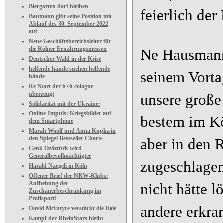
Biergarten darf bleiben
feierlich der
Baumann gibt seine Position mit
Ablauf des 30. September 2022
auf
Neue Geschäftsbereichsleiter für
die Kölner Ernährungsmessen
Ne Hausmann 
Deutscher Wald in der Krise
helfende hände suchen helfende
seinem Vorta
hände
Re-Start der h+h cologne
überzeugt
unsere große
Solidarität mit der Ukraine:
Online-Impuls: Kriegsbilder auf
bestem im Kö
dem Smartphone
Marah Woolf und Anna Kupka in
den Spiegel Bestseller Charts
aber in den
Cenk Özöztürk wird
Generalbevollmächtigter
zugeschlagen
Harald Naegeli in Köln
Offener Brief der NRW-Klubs:
Aufhebung der
nicht hätte 
Zuschauerbeschränkung im
Profisport!
andere erkra
David McIntyre verstärkt die Haie
Kampf der RheinStars bleibt