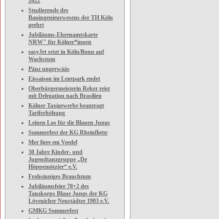
2022
Studierende des
Bauingenieurwesens der TH Köln
geehrt
Jubiläums-Ehrenamtskarte
NRW" für Kölner*innen
easyJet setzt in Köln/Bonn auf
Wachstum
Pänz ungerwääs
Eissaison im Lentpark endet
Oberbürgermeisterin Reker reist
mit Delegation nach Brasilien
Kölner Taxigewerbe beantragt
Tariferhöhung
Leinen Los für die Blauen Jungs
Sommerfest der KG Rheinflotte
Mer fiere em Veedel
30 Jahre Kinder- und
Jugendtanzgruppe „De
Höppemötzjer“ e.V.
Frohsinniges Brauchtum
Jubiläumsfeier 70+2 des
Tanzkorps Blaue Jungs der KG
Lövenicher Neustädter 1903 e.V.
GMKG Sommerfest