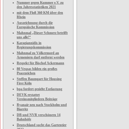
Nummer gegen Kummer e.V. zu
den Jahresstatistiken 2021
mit dem Floß 360 KM über den
Rhein
Auszeichnung durch die
Europäische Kommission
Mahnmal „Dieser Schmerz betrifft
uns alle!“
Karagiannidis in
Regierungskommission
Mahnmal zu Völkermord an
Armeniern darf entfernt werden
Respekt für Bischof Ackermann
80 Vespas bilden ein großes
Peacezeichen
Steffen Baumgart für Housing
First Köln
bpa fordert gezielte Entlastung
DEVK erstattet
Vereinsmitgliedern Beiträge
Ryanair neu nach Stockholm und
Biarritz
DB und NVR verschönern 14
Bahnhöfe
Deutschland sucht das Gartentier