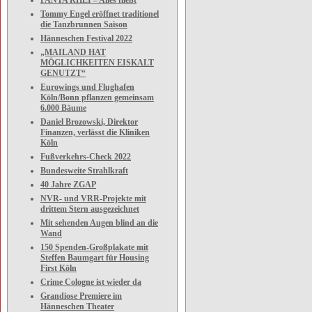
PANTA RHEI – Alles fließt
Tommy Engel eröffnet traditionel
die Tanzbrunnen Saison
Hänneschen Festival 2022
„MAILAND HAT
MÖGLICHKEITEN EISKALT
GENUTZT“
Eurowings und Flughafen
Köln/Bonn pflanzen gemeinsam
6.000 Bäume
Daniel Brozowski, Direktor
Finanzen, verlässt die Kliniken
Köln
Fußverkehrs-Check 2022
Bundesweite Strahlkraft
40 Jahre ZGAP
NVR- und VRR-Projekte mit
drittem Stern ausgezeichnet
Mit sehenden Augen blind an die
Wand
150 Spenden-Großplakate mit
Steffen Baumgart für Housing
First Köln
Crime Cologne ist wieder da
Grandiose Premiere im
Hänneschen Theater