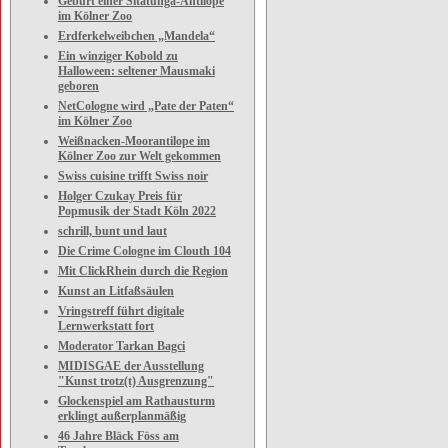
Geburt einer Sitatunga-Antilope
im Kölner Zoo
Erdferkelweibchen „Mandela“
Ein winziger Kobold zu
Halloween: seltener Mausmaki
geboren
NetCologne wird „Pate der Paten“
im Kölner Zoo
Weißnacken-Moorantilope im
Kölner Zoo zur Welt gekommen
Swiss cuisine trifft Swiss noir
Holger Czukay Preis für
Popmusik der Stadt Köln 2022
schrill, bunt und laut
Die Crime Cologne im Clouth 104
Mit ClickRhein durch die Region
Kunst an Litfaßsäulen
Vringstreff führt digitale
Lernwerkstatt fort
Moderator Tarkan Bagci
MIDISGAE der Ausstellung
"Kunst trotz(t) Ausgrenzung"
Glockenspiel am Rathausturm
erklingt außerplanmäßig
46 Jahre Bläck Föss am