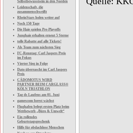
Quelle: KKG
Selbstbewusstsein in den Norden
Leidenschaft, die
zusammenschweißt
RheinStars holen weiter auf
Noch 150 Tage
Die Haie spielen Pre-Playoffs
Junghaie erhalten erneut 5 Sterne
tolle Rabatte auf alle Tickets!
Als Team zum nächsten Sieg
FC-Renntag: Carl Jaspers Preis
im Fokus
Vierter Sieg in Folge
Dato überrascht im Carl Jaspers
Preis
CÁDOMOTUS WIRD
PARTNER BEIM CARGLASS®
KÖLN TRIATHLON
Tag ds Laufens am 01. Juni
gamescom forest wächst
Flughafen belegt ersten Platz beim
Wettbewerb „Büro & Umwelt“
Ein rollendes
Geburtstagsgeschenk
Hilfe für obdachlose Menschen