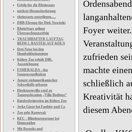
Ordensabend.
Erfolg für die Rheinstars
nächste Herausforderung
langanhalten
rheinstarts unterliegen.....
DBB-Ehrung für Dirk Nowitzki
Foyer weiter
RheinStars gelingt
Überraschungserfolg
TRAUMHAFTER LAUFTAG
Veranstaltun
BEIM 2. BASTEILAUF KÖLN
Drei Neue bei den
Humboldtpinguinen
zufrieden se
Kölner Zoo erhält IHK-
Auszeichnung
machte einen
ESMERALDA - das
Sonnenvogelküken
Junger südamerikanischer
schließlich 
Schweifaffe geboren
Direktorenvilla wird zu
Kreativität 
Tagungslocation „Villa Bodinus“
Kinderdreigestirn im Kölner Zoo
Jecke Gäste bei Faultier und Co
diesem Abend
Zoo geht Karneval:
KEC - Blindenreportage bei
Heimspielen
Mit Respekt und