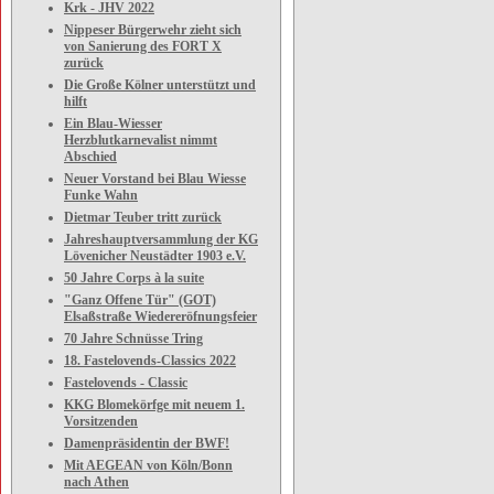
Krk - JHV 2022
Nippeser Bürgerwehr zieht sich
von Sanierung des FORT X
zurück
Die Große Kölner unterstützt und
hilft
Ein Blau-Wiesser
Herzblutkarnevalist nimmt
Abschied
Neuer Vorstand bei Blau Wiesse
Funke Wahn
Dietmar Teuber tritt zurück
Jahreshauptversammlung der KG
Lövenicher Neustädter 1903 e.V.
50 Jahre Corps à la suite
"Ganz Offene Tür" (GOT)
Elsaßstraße Wiedereröfnungsfeier
70 Jahre Schnüsse Tring
18. Fastelovends-Classics 2022
Fastelovends - Classic
KKG Blomekörfge mit neuem 1.
Vorsitzenden
Damenpräsidentin der BWF!
Mit AEGEAN von Köln/Bonn
nach Athen