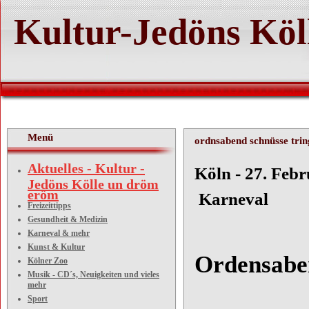
Kultur-Jedöns Köl
Menü
ordnsabend schnüsse trin
Aktuelles - Kultur -
Köln 
Jedöns Kölle un dröm
eröm
Karneval
Freizeittipps
Gesundheit & Medizin
Karneval & mehr
Kunst & Kultur
Ordensaben
Kölner Zoo
Musik - CD´s, Neuigkeiten und vieles
mehr
Sport