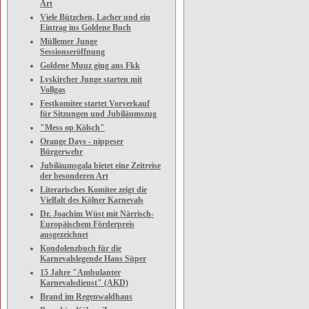
Art
Viele Bützchen, Lacher und ein
Eintrag ins Goldene Buch
Müllemer Junge
Sessionseröffnung
Goldene Muuz ging ans Fkk
Lyskircher Junge starten mit
Vollgas
Festkomitee startet Vorverkauf
für Sitzungen und Jubiläumszug
"Mess op Kölsch"
Orange Days - nippeser
Bürgerwehr
Jubiläumsgala bietet eine Zeitreise
der besonderen Art
Literarisches Komitee zeigt die
Vielfalt des Kölner Karnevals
Dr. Joachim Wüst mit Närrisch-
Europäischem Förderpreis
ausgezeichnet
Kondolenzbuch für die
Karnevalslegende Hans Süper
15 Jahre "Ambulanter
Karnevalsdienst" (AKD)
Brand im Regenwaldhaus