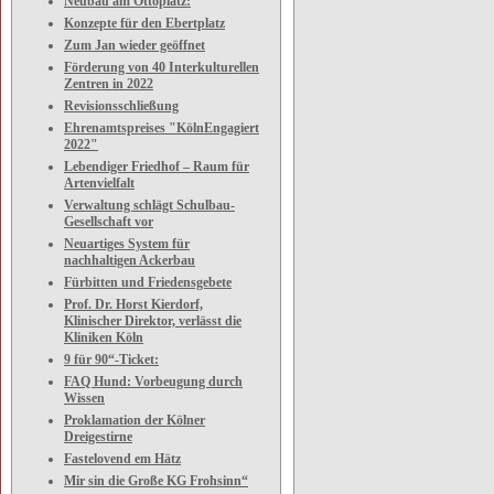
Neubau am Ottoplatz:
Konzepte für den Ebertplatz
Zum Jan wieder geöffnet
Förderung von 40 Interkulturellen
Zentren in 2022
Revisionsschließung
Ehrenamtspreises "KölnEngagiert
2022"
Lebendiger Friedhof – Raum für
Artenvielfalt
Verwaltung schlägt Schulbau-
Gesellschaft vor
Neuartiges System für
nachhaltigen Ackerbau
Fürbitten und Friedensgebete
Prof. Dr. Horst Kierdorf,
Klinischer Direktor, verlässt die
Kliniken Köln
9 für 90“-Ticket:
FAQ Hund: Vorbeugung durch
Wissen
Proklamation der Kölner
Dreigestirne
Fastelovend em Hätz
Mir sin die Große KG Frohsinn“