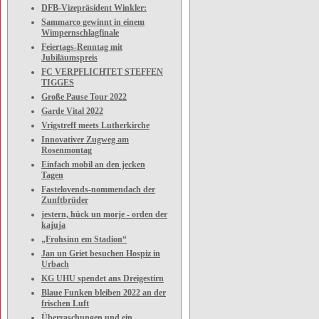
DFB-Vizepräsident Winkler:
Sammarco gewinnt in einem
Wimpernschlagfinale
Feiertags-Renntag mit
Jubiläumspreis
FC VERPFLICHTET STEFFEN
TIGGES
Große Pause Tour 2022
Garde Vital 2022
Vrigstreff meets Lutherkirche
Innovativer Zugweg am
Rosenmontag
Einfach mobil an den jecken
Tagen
Fastelovends-nommendach der
Zunftbrüder
jestern, hück un morje - orden der
kajuja
„Frohsinn em Stadion“
Jan un Griet besuchen Hospiz in
Urbach
KG UHU spendet ans Dreigestirn
Blaue Funken bleiben 2022 an der
frischen Luft
Überraschungen und ein