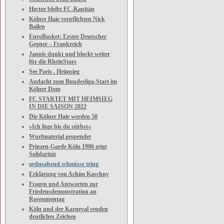
Hector bleibt FC-Kapitän
Kölner Haie verpflichten Nick
Bailen
EuroBasket: Erster Deutscher
Gegner – Frankreich
Jannis dunkt und blockt weiter
für die RheinStars
See Paris . Heimsieg
Andacht zum Bundesliga-Start im
Kölner Dom
FC STARTET MIT HEIMSIEG
IN DIE SAISON 2022
Die Kölner Haie werden 50
»Ich lüge bis du stirbst«
Wurfmaterial gespendet
Prinzen-Garde Köln 1906 zeigt
Solidarität
ordnsabend schnüsse tring
Erklärung von Achim Kaschny
Fragen und Antworten zur
Friedensdemonstration an
Rosenmontag
Köln und der Karneval senden
deutliches Zeichen