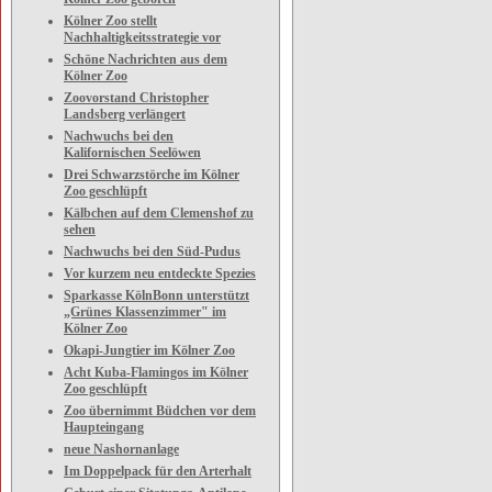
Kölner Zoo stellt
Nachhaltigkeitsstrategie vor
Schöne Nachrichten aus dem
Kölner Zoo
Zoovorstand Christopher
Landsberg verlängert
Nachwuchs bei den
Kalifornischen Seelöwen
Drei Schwarzstörche im Kölner
Zoo geschlüpft
Kälbchen auf dem Clemenshof zu
sehen
Nachwuchs bei den Süd-Pudus
Vor kurzem neu entdeckte Spezies
Sparkasse KölnBonn unterstützt
„Grünes Klassenzimmer" im
Kölner Zoo
Okapi-Jungtier im Kölner Zoo
Acht Kuba-Flamingos im Kölner
Zoo geschlüpft
Zoo übernimmt Büdchen vor dem
Haupteingang
neue Nashornanlage
Im Doppelpack für den Arterhalt