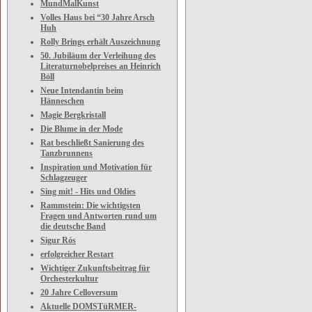
MundMalKunst
Volles Haus bei “30 Jahre Arsch
Huh
Rolly Brings erhält Auszeichnung
50. Jubiläum der Verleihung des
Literaturnobelpreises an Heinrich
Böll
Neue Intendantin beim
Hänneschen
Magie Bergkristall
Die Blume in der Mode
Rat beschließt Sanierung des
Tanzbrunnens
Inspiration und Motivation für
Schlagzeuger
Sing mit! - Hits und Oldies
Rammstein: Die wichtigsten
Fragen und Antworten rund um
die deutsche Band
Sigur Rós
erfolgreicher Restart
Wichtiger Zukunftsbeitrag für
Orchesterkultur
20 Jahre Celloversum
Aktuelle DOMSTüRMER-