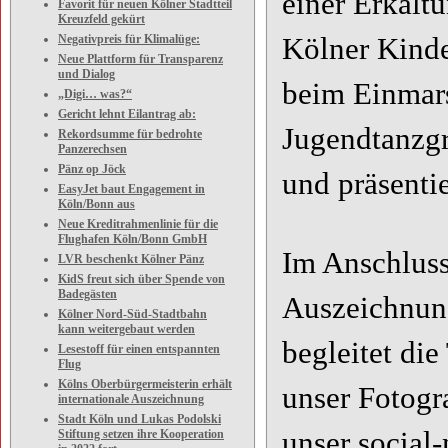
einer Erkältu
Favorit für neuen Kölner Stadtteil
Kreuzfeld gekürt
Negativpreis für Klimalüge:
Kölner Kinde
Neue Plattform für Transparenz
und Dialog
beim Einmars
„Digi… was?“
Gericht lehnt Eilantrag ab:
Jugendtanzgru
Rekordsumme für bedrohte
Panzerechsen
Pänz op Jöck
und präsentie
EasyJet baut Engagement in
Köln/Bonn aus
Neue Kreditrahmenlinie für die
Flughafen Köln/Bonn GmbH
Im Anschluss
LVR beschenkt Kölner Pänz
KidS freut sich über Spende von
Badegästen
Auszeichnung
Kölner Nord-Süd-Stadtbahn
kann weitergebaut werden
begleitet die
Lesestoff für einen entspannten
Flug
Kölns Oberbürgermeisterin erhält
unser Fotogra
internationale Auszeichnung
Stadt Köln und Lukas Podolski
unser social
Stiftung setzen ihre Kooperation