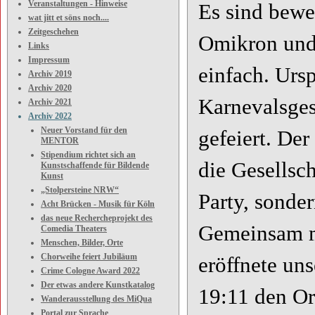
Veranstaltungen - Hinweise
Es sind beweg
wat jitt et söns noch....
Zeitgeschehen
Omikron und 
Links
Impressum
einfach. Ursp
Archiv 2019
Archiv 2020
Karnevalsges
Archiv 2021
Archiv 2022
Neuer Vorstand für den
gefeiert. Der
MENTOR
Stipendium richtet sich an
die Gesellsc
Kunstschaffende für Bildende
Kunst
„Stolpersteine NRW“
Party, sonde
Acht Brücken - Musik für Köln
das neue Rechercheprojekt des
Gemeinsam m
Comedia Theaters
Menschen, Bilder, Orte
Chorweihe feiert Jubiläum
eröffnete un
Crime Cologne Award 2022
Der etwas andere Kunstkatalog
19:11 den O
Wanderausstellung des MiQua
Portal zur Sprache