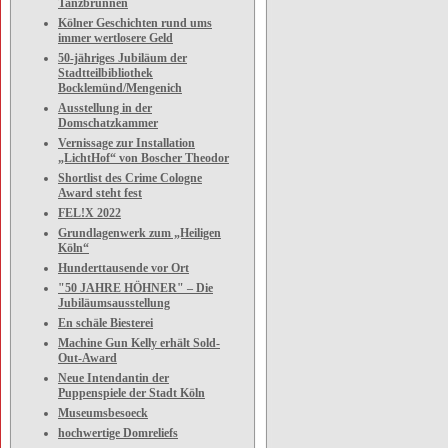
Tanzbrunnen
Kölner Geschichten rund ums
immer wertlosere Geld
50-jähriges Jubiläum der
Stadtteilbibliothek
Bocklemünd/Mengenich
Ausstellung in der
Domschatzkammer
Vernissage zur Installation
„LichtHof“ von Boscher Theodor
Shortlist des Crime Cologne
Award steht fest
FEL!X 2022
Grundlagenwerk zum „Heiligen
Köln“
Hunderttausende vor Ort
"50 JAHRE HÖHNER" – Die
Jubiläumsausstellung
En schäle Biesterei
Machine Gun Kelly erhält Sold-
Out-Award
Neue Intendantin der
Puppenspiele der Stadt Köln
Museumsbesoeck
hochwertige Domreliefs