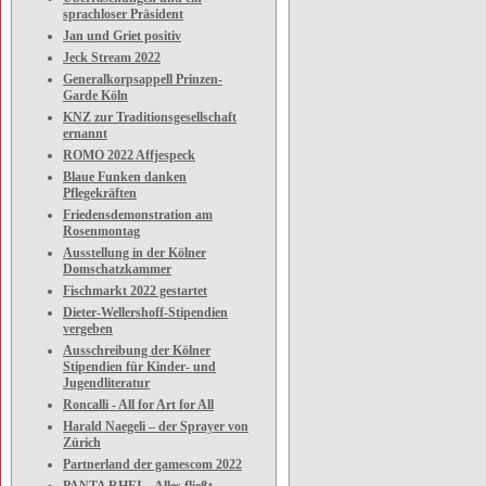
sprachloser Präsident
Jan und Griet positiv
Jeck Stream 2022
Generalkorpsappell Prinzen-
Garde Köln
KNZ zur Traditionsgesellschaft
ernannt
ROMO 2022 Affjespeck
Blaue Funken danken
Pflegekräften
Friedensdemonstration am
Rosenmontag
Ausstellung in der Kölner
Domschatzkammer
Fischmarkt 2022 gestartet
Dieter-Wellershoff-Stipendien
vergeben
Ausschreibung der Kölner
Stipendien für Kinder- und
Jugendliteratur
Roncalli - All for Art for All
Harald Naegeli – der Sprayer von
Zürich
Partnerland der gamescom 2022