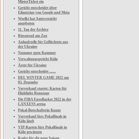
MieterTicket ein
Gericht entscheidet über
Eilanträge von Google und Meta
Woelki hat Amtsverzicht
angeboten
11. Tag der Archive
Riesenrad am Zoo
Anlaufstelle für Geflüchtete aus
der Ukraine
Nummer ggen Kummer
Verwaltungsgericht Köln
Ärzte für Ukraine
Gericht entscheidet .......
DEL WINTER GAME 2022 am
03. Dezembe
Vorverkauf startet: Karten für
Highlight-Renntage
Die FIBA EuroBasket 2022 in der
LANXESS arena
Pokal-Botschafterin Kunze
Vorverkauf fürs Pokalfinale in
Köln läuft
VIP-Karten fürs Pokalfinale in
Köln gewinnen
Kader für die neue Saison