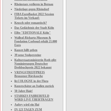
Rheinstars verlieren in Bernau
Niederlage gegen Rhöndorf
FIBA EuroBasket 2022 Session
Tickets im Verkauf:
Keusch oder romantisch?
Das Gedächtnis der Stadt Köln
Elfte "EDITIONALE Köln"
Wallraf-Richartz-Museum &
Fondation Corboud erhält 21.000
Euro
Kunstt hilft geben
39 neue Stolpersteine
Kulturstaatsministerin Roth gibt
Nominierungen Deutscher
Drehbuchpreis 2022 bekannt
VRINGSTREFFPREIS
Bronzener Rievkooche
lit.COLOGNE in der Flora
Kunstschätze an Italien zurück
50 Jahre Haie!
STARKES FAHRERFELD
WIRD LIVE ÜBERTRAGEN
Aubry wird ein Hai
IN 123 TAGEN ZUM