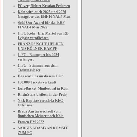
FC verpflichtet Kristian Pedersen
Köln wird auch 2025 und 2026
Gastgeber des EHF FINAL4 Men
Sold-Out-Award für das EHF
FINAL4 Men 2022
1. FC Köln - Eric Martel von RB
Leipzig verpflichtet.
FRANZÖSISCHE HELDEN
UND KÖLNER KAMPF
1. FC - Baumgart bis 2024
verlängert
1. FC - Stimmen aus dem
Trainingslager
Das reizt uns an diesem Club
150.000 Tickets verkauft
EuroBasket-Minifestival in Köln
RheinStars bleiben in der ProB
Nick Baptiste verstärkt KEC-
Offensive
Brady Austin wechselt vom
finnischen Meister nach Köln
Frauen EM 2022
SARGIS ADAMYAN KOMMT
ZUM FC