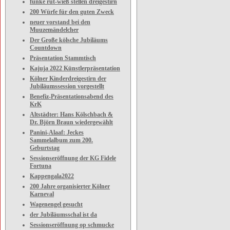
funke rut-wieß stellen dreigestirn
200 Würfe für den guten Zweck
neuer vorstand bei den
Muuzemändelcher
Der Große kölsche Jubiläums
Countdown
Präsentation Stammtisch
Kajuja 2022 Künstlerpräsentation
Kölner Kinderdreigestirn der
Jubiläumssession vorgestellt
Benefiz-Präsentationsabend des
KrK
Altstädter: Hans Kölschbach &
Dr. Björn Braun wiedergewählt
Panini-Alaaf: Jeckes
Sammelalbum zum 200.
Geburtstag
Sessionseröffnung der KG Fidele
Fortuna
Kappengala2022
200 Jahre organisierter Kölner
Karneval
Wagenengel gesucht
der Jubiläumsschal ist da
Sessionseröffnung op schmucke