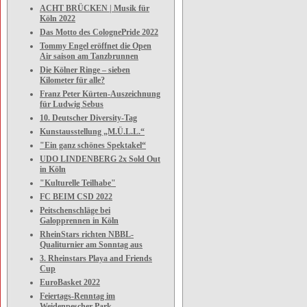
ACHT BRÜCKEN | Musik für
Köln 2022
Das Motto des ColognePride 2022
Tommy Engel eröffnet die Open
Air saison am Tanzbrunnen
Die Kölner Ringe – sieben
Kilometer für alle?
Franz Peter Kürten-Auszeichnung
für Ludwig Sebus
10. Deutscher Diversity-Tag
Kunstausstellung „M.Ü.L.L.“
"Ein ganz schönes Spektakel“
UDO LINDENBERG 2x Sold Out
in Köln
"Kulturelle Teilhabe"
FC BEIM CSD 2022
Peitschenschläge bei
Galopprennen in Köln
RheinStars richten NBBL-
Qualiturnier am Sonntag aus
3. Rheinstars Playa and Friends
Cup
EuroBasket 2022
Feiertags-Renntag im
Weidenpescher Park