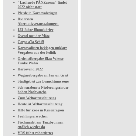
"Lachende PÄNZarena" findet
2022 nicht statt
Pferde in Karnevalszügen
Die ersten
Alternativveranstaltungen
155 Jahre Blomekörfge
Ovend met der Mötz
Corps a`la Schiff
Karnevalisten beklagen unklare
Vorgaben aus der Politik
Ordensübergabe Blau Wiesse
Funke Wahn
Häreovend 2022
Wagenübergabe an Jan un Griet
Stadtgebiet zur Brauchtumszone
Schwarzbunte Niederungsrinder
haben Nachwuchs
Zum Weltartenschutztag
Heute ist Weltartenschutztag:
Hilfe für Zoos in Krisenregion
Frühlingserwachen
Fischmarkt am Tanzbrunnen
endlich wieder da
VRS führt rabattiertes