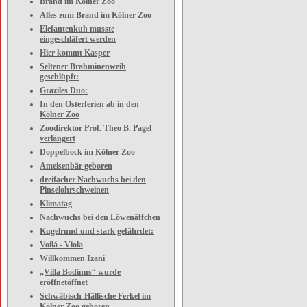
Brand im Kölner Zoo
Alles zum Brand im Kölner Zoo
Elefantenkuh musste
eingeschläfert werden
Hier kommt Kasper
Seltener Brahminenweih
geschlüpft:
Graziles Duo:
In den Osterferien ab in den
Kölner Zoo
Zoodirektor Prof. Theo B. Pagel
verlängert
Doppelbock im Kölner Zoo
Ameisenbär geboren
dreifacher Nachwuchs bei den
Pinselohrschweinen
Klimatag
Nachwuchs bei den Löwenäffchen
Kugelrund und stark gefährdet:
Voilá - Viola
Willkommen Izani
„Villa Bodinus“ wurde
eröffnetöffnet
Schwäbisch-Hällische Ferkel im
Kölner Zoo geboren