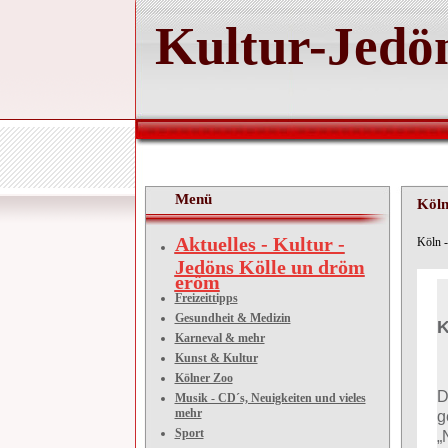
Kultur-Jedön
Menü
Köln
Aktuelles - Kultur -
Kö
Jedöns Kölle un dröm
eröm
Freizeittipps
Gesundheit & Medizin
K
Karneval & mehr
Kunst & Kultur
Kölner Zoo
D
Musik - CD´s, Neuigkeiten und vieles
mehr
g
Sport
„