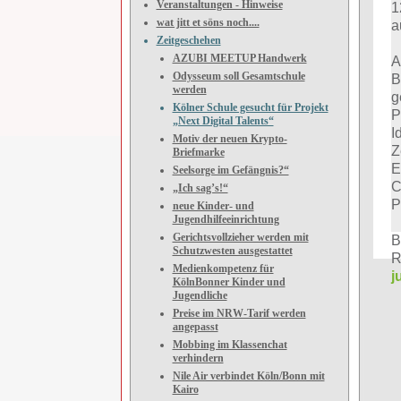
Veranstaltungen - Hinweise
1
wat jitt et söns noch....
a
Zeitgeschehen
AZUBI MEETUP Handwerk
A
Odysseum soll Gesamtschule
B
werden
g
Kölner Schule gesucht für Projekt
P
„Next Digital Talents“
I
Motiv der neuen Krypto-
Z
Briefmarke
E
Seelsorge im Gefängnis?“
C
„Ich sag’s!“
P
neue Kinder- und
Jugendhilfeeinrichtung
Gerichtsvollzieher werden mit
B
Schutzwesten ausgestattet
R
Medienkompetenz für
j
KölnBonner Kinder und
Jugendliche
Preise im NRW-Tarif werden
angepasst
Mobbing im Klassenchat
verhindern
Nile Air verbindet Köln/Bonn mit
Kairo