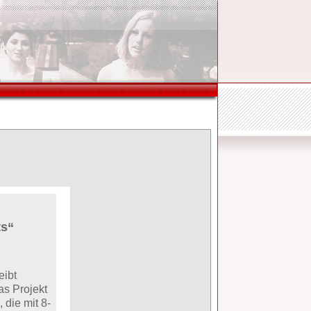
ts“
eibt
s Projekt
 die mit 8-