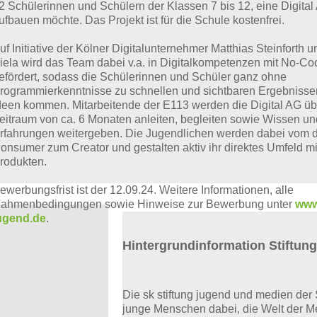
2 Schülerinnen und Schülern der Klassen 7 bis 12, eine Digital
ufbauen möchte. Das Projekt ist für die Schule kostenfrei.
uf Initiative der Kölner Digitalunternehmer Matthias Steinforth 
iela wird das Team dabei v.a. in Digitalkompetenzen mit No-Co
efördert, sodass die Schülerinnen und Schüler ganz ohne
rogrammierkenntnisse zu schnellen und sichtbaren Ergebnissen
deen kommen. Mitarbeitende der E113 werden die Digital AG üb
eitraum von ca. 6 Monaten anleiten, begleiten sowie Wissen un
rfahrungen weitergeben. Die Jugendlichen werden dabei vom d
onsumer zum Creator und gestalten aktiv ihr direktes Umfeld mit
rodukten.
ewerbungsfrist ist der 12.09.24. Weitere Informationen, alle
ahmenbedingungen sowie Hinweise zur Bewerbung unter
www
ugend.de
.
‍Hintergrundinformation Stiftung
Die sk stiftung jugend und medien der
junge Menschen dabei, die Welt der Me