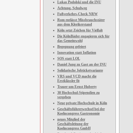
Lukas Podolski und die INU
Achtung, Schulweg
Fußverkehrs-Check NRW
Rom entlässt Missbrauchstäter
aus dem Klerikerstand
Köln setzt Zeichen für Vielfalt
Die KölnBäder engagieren sich für
das Gemeinwohl
Begegnung gefeiert
Innovation statt Inflation
SOS statt LOL
Daniel Jung zu Gast an der INU
Solidarische Jobticketvariante
VRS und VCD macht die
Erstklässler fit
Trauer um Ernst Huberty
30 Hochschul-Stipendien zu
vergeben
Neue private Hochschule in Köln
Geschäftsführerwechsel bei der
Koelncongress Gastronomie
neues Mitglied der
Geschäftsleitung der
Koelncongress GmbH