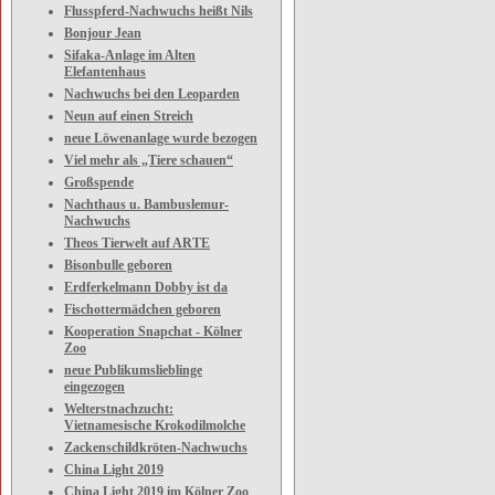
Flusspferd-Nachwuchs heißt Nils
Bonjour Jean
Sifaka-Anlage im Alten
Elefantenhaus
Nachwuchs bei den Leoparden
Neun auf einen Streich
neue Löwenanlage wurde bezogen
Viel mehr als „Tiere schauen“
Großspende
Nachthaus u. Bambuslemur-
Nachwuchs
Theos Tierwelt auf ARTE
Bisonbulle geboren
Erdferkelmann Dobby ist da
Fischottermädchen geboren
Kooperation Snapchat - Kölner
Zoo
neue Publikumslieblinge
eingezogen
Welterstnachzucht:
Vietnamesische Krokodilmolche
Zackenschildkröten-Nachwuchs
China Light 2019
China Light 2019 im Kölner Zoo