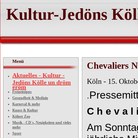
Kultur-Jedöns Köl
Menü
Chevaliers 
Aktuelles - Kultur -
Köln - 15. Oktob
Jedöns Kölle un dröm
eröm
Pressemitt
Freizeittipps
.
Gesundheit & Medizin
Karneval & mehr
C h e v a l
Kunst & Kultur
Kölner Zoo
Musik - CD´s, Neuigkeiten und vieles
Am
Sonnta
mehr
Sport