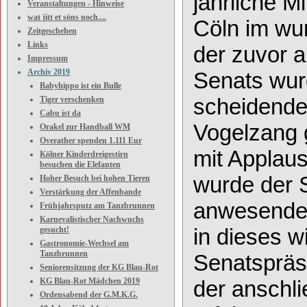
jährliche M
Veranstaltungen - Hinweise
wat jitt et söns noch....
Cöln
im
wu
Zeitgeschehen
Links
der zuvor
a
Impressum
Archiv 2019
Senats
wu
Babyhippo ist ein Bulle
scheiden
d
Tiger verschenken
Cabu ist da
Vogelzang
Orakel zur Handball WM
Overather spenden 1.111 Eur
mit Applau
Kölner Kinderdreigestirn
besuchen die Elefanten
wurde der
Hoher Besuch bei hohen Tieren
Verstärkung der Affenbande
anw
esende
Frühjahrsputz am Tanzbrunnen
Karnevalistischer Nachwuchs
in
dieses w
gesucht!
Gastronomie-Wechsel am
Tanzbrunnen
Senatspräs
Seniorensitzung der KG Blau-Rot
der
anschl
KG Blau-Rot Mädchen 2019
Ordensabend der G.M.K.G.