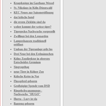
Krageknöpp im Gasthaus Wessel
St. Nikolaus in Köln-Dünnwald
KEC Neues zur Saisoneröffnung
dat kölsche hotel
die ersten Zicklein sind da
woher kommt der weisse tiger?
Tigergecko-Nachwuchs vorgestellt
Zwillinge bei den Leoparden
Lampeshausen traditionell
eröffnet
Umbau der Tigeranlage geht los
Drei Neue bei den Erdmännchen
Kölns Zoodirektor in oberstes
Entscheider-Gremium
Singvogeltag
neue Tiere in Kölner Zoo
Kölsche Kröte in Not
Flusspferd geboren
Großzügige Spende vom DSD
Ringelschwanzmungo -
Nachwuchs "HUGO"
Hurra - Lucy ist da
Banteng geboren