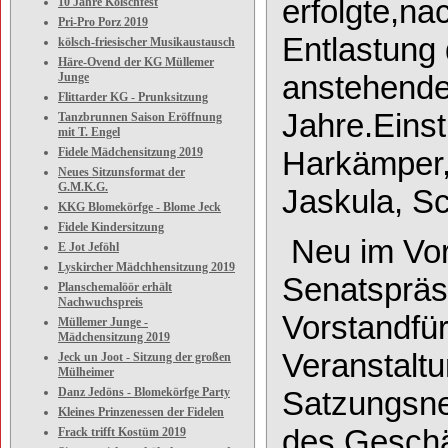
erfolgte
,
na
10 Jahre Kölschfest
Pri-Pro Porz 2019
Entlastung
kölsch-friesischer Musikaustausch
Häre-Ovend der KG Müllemer
anstehend
Junge
Flittarder KG - Prunksitzung
Jahre.
Eins
Tanzbrunnen Saison Eröffnung
mit T. Engel
H
arkämper
Fidele Mädchensitzung 2019
Neues Sitzunsformat der
G.M.K.G.
Ja
skula
,
Sc
KKG Blomekörfge - Blome Jeck
Fidele Kindersitzung
Neu im
Vo
E Jot Jeföhl
Lyskircher Mädchhensitzung 2019
Senatspräs
Planschemalöör erhält
Nachwuchspreis
Vorstand
fü
Müllemer Junge -
Mädchensitzung 2019
Vera
nstalt
Jeck un Joot - Sitzung der großen
Mülheimer
Satzungsneu
Danz Jedöns - Blomekörfge Party
Kleines Prinzenessen der Fidelen
des
G
eschä
Frack trifft Kostüm 2019