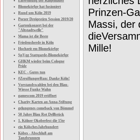
herzl
i
ches
Einweihung der Klagemauer
Blomekörfge hat fusioniert
Prinzen
-
Ga
Rund um Köln 2019
Porzer Dreigestirn Session 2019/20
Massi
, der
Gartenkonzert bei der
"Altstadtwelle"
die
Versam
Mama ist die Beste
Friedensherde in Köln
Mil
le
!
Hochzeit em Blomekörfge
SpVgg Stattgarde-Blomekörfge
GHKM wieder beim Cologne
Pride
KEC - Gutes tun
#ZeroHungerRun: Danke Köln!
Vorstandswahlen bei den Blau-
Wiesse Funke Wahn
gamescom 2019 eröffnet
Charity Karten an Anna-Stiftung
gelungenes comeback von Bömmel
50 Jahre Blau Rot Dellbrück
1. Kölner Okoberfest die 15te
ein KölschesJahrhundert
Köbes - Abschluß am
Tanzbrunnen