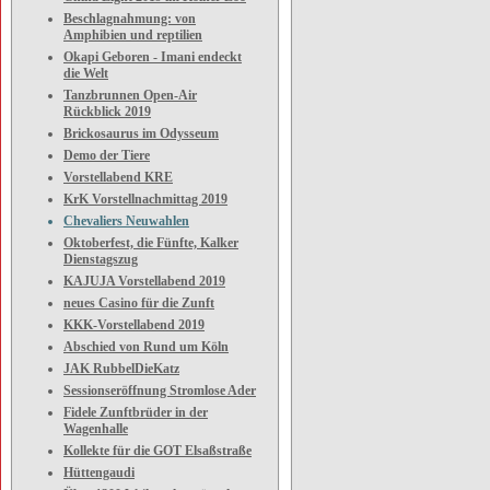
Beschlagnahmung: von
Amphibien und reptilien
Okapi Geboren - Imani endeckt
die Welt
Tanzbrunnen Open-Air
Rückblick 2019
Brickosaurus im Odysseum
Demo der Tiere
Vorstellabend KRE
KrK Vorstellnachmittag 2019
Chevaliers Neuwahlen
Oktoberfest, die Fünfte, Kalker
Dienstagszug
KAJUJA Vorstellabend 2019
neues Casino für die Zunft
KKK-Vorstellabend 2019
Abschied von Rund um Köln
JAK RubbelDieKatz
Sessionseröffnung Stromlose Ader
Fidele Zunftbrüder in der
Wagenhalle
Kollekte für die GOT Elsaßstraße
Hüttengaudi