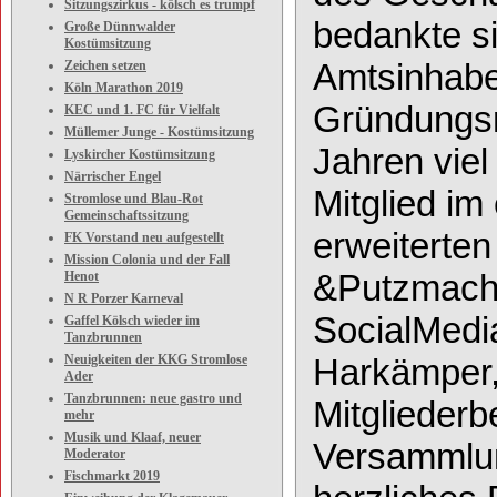
Sitzungszirkus - kölsch es trumpf
bedankte s
Große Dünnwalder
Kostümsitzung
Amtsinhab
Zeichen setzen
Köln Marathon 2019
Gründun
gs
KEC und 1. FC für Vielfalt
Müllemer Junge - Kostümsitzung
Jahren
vie
Lyskircher Kostümsitzung
Närrischer Engel
Mitglied im
Stromlose und Blau-Rot
Gemeinschaftssitzung
erweiterte
FK Vorstand neu aufgestellt
Mission Colonia und der Fall
&
Putzmach
Henot
N R Porzer Karneval
Social
Med
Gaffel Kölsch wieder im
Tanzbrunnen
H
arkämper
Neuigkeiten der KKG Stromlose
Ader
Tanzbrunnen: neue gastro und
Mitglieder
mehr
Musik und Klaaf, neuer
Versamml
Moderator
Fischmarkt 2019