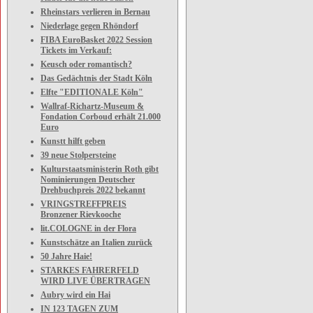
Rheinstars verlieren in Bernau
Niederlage gegen Rhöndorf
FIBA EuroBasket 2022 Session
Tickets im Verkauf:
Keusch oder romantisch?
Das Gedächtnis der Stadt Köln
Elfte "EDITIONALE Köln"
Wallraf-Richartz-Museum &
Fondation Corboud erhält 21.000
Euro
Kunstt hilft geben
39 neue Stolpersteine
Kulturstaatsministerin Roth gibt
Nominierungen Deutscher
Drehbuchpreis 2022 bekannt
VRINGSTREFFPREIS
Bronzener Rievkooche
lit.COLOGNE in der Flora
Kunstschätze an Italien zurück
50 Jahre Haie!
STARKES FAHRERFELD
WIRD LIVE ÜBERTRAGEN
Aubry wird ein Hai
IN 123 TAGEN ZUM