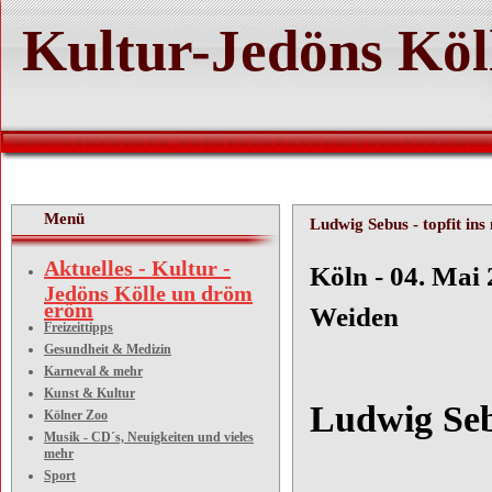
Kultur-Jedöns Köl
Menü
Ludwig Sebus - topfit ins
Aktuelles - Kultur -
Köln 
Jedöns Kölle un dröm
eröm
Weiden
Freizeittipps
Gesundheit & Medizin
Karneval & mehr
Kunst & Kultur
Ludwig Sebu
Kölner Zoo
Musik - CD´s, Neuigkeiten und vieles
mehr
Sport