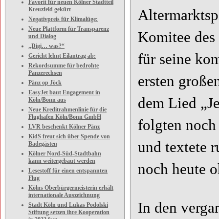
Favorit für neuen Kölner Stadtteil
Kreuzfeld gekürt
Altermarktsp
Negativpreis für Klimalüge:
Neue Plattform für Transparenz
Komitee des 
und Dialog
„Digi… was?“
für seine ko
Gericht lehnt Eilantrag ab:
Rekordsumme für bedrohte
Panzerechsen
ersten große
Pänz op Jöck
EasyJet baut Engagement in
dem Lied „Je
Köln/Bonn aus
Neue Kreditrahmenlinie für die
Flughafen Köln/Bonn GmbH
folgten noch
LVR beschenkt Kölner Pänz
KidS freut sich über Spende von
und textete 
Badegästen
Kölner Nord-Süd-Stadtbahn
kann weitergebaut werden
noch heute o
Lesestoff für einen entspannten
Flug
Kölns Oberbürgermeisterin erhält
internationale Auszeichnung
In den verga
Stadt Köln und Lukas Podolski
Stiftung setzen ihre Kooperation