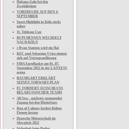
Habana-Gala bei den
Zweijährigen
VORFREUDE AUF DEN 4.
SEPTEMBER
Sport-Highlight in Köln rückt
näher
11. Telekom Cup
RUPI HENNEN WECHSELT
NACH KÖLN
r Ryan Stanton wird ein Hai
KEC und Sebastian Uvira einigen
sich auf Vertragsauflösung
FIBA EuroBasket am 01.-07.
September 2022 in der LANXESS
arena
BAUMGART ERKLÄRT
SEINEN TORWART-PLAN
FC FORDERT AUSSCHLUSS
BELARUSSISCHER TEAMS
Ali Sow - nächster spannender
Zugang bei den RheinStars
Run of Colours fordert Kölner
Firmen heraus
Deutsche Meisterschaft im
Slowpitch 2022
Sicherheit beim Baden