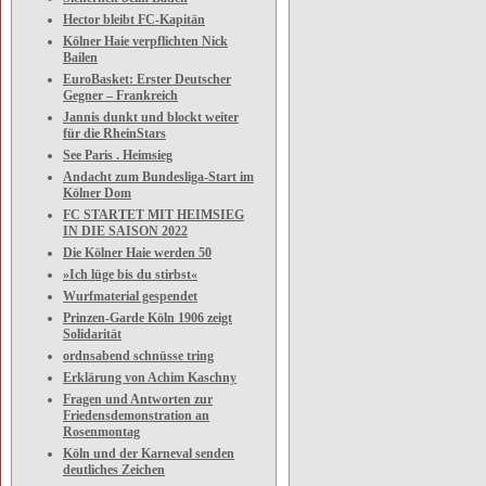
Hector bleibt FC-Kapitän
Kölner Haie verpflichten Nick
Bailen
EuroBasket: Erster Deutscher
Gegner – Frankreich
Jannis dunkt und blockt weiter
für die RheinStars
See Paris . Heimsieg
Andacht zum Bundesliga-Start im
Kölner Dom
FC STARTET MIT HEIMSIEG
IN DIE SAISON 2022
Die Kölner Haie werden 50
»Ich lüge bis du stirbst«
Wurfmaterial gespendet
Prinzen-Garde Köln 1906 zeigt
Solidarität
ordnsabend schnüsse tring
Erklärung von Achim Kaschny
Fragen und Antworten zur
Friedensdemonstration an
Rosenmontag
Köln und der Karneval senden
deutliches Zeichen