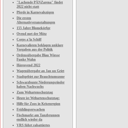
"Lachende PÄNZarena" findet
2022 nicht statt
Pferde in Karnevalszügen
Die ersten
Alternativveranstaltungen
155 Jahre Blomekörfge
Ovend met der Mötz
Corps a`la Schiff
Karnevalisten beklagen unklare
Vorgaben aus der Politik
Ordensübergabe Blau Wiesse
Funke Wahn
Häreovend 2022
Wagenübergabe an Jan un Griet
Stadtgebiet zur Brauchtumszone
Schwarzbunte Niederungsrinder
haben Nachwuchs
Zum Weltartenschutztag
Heute ist Weltartenschutztag:
Hilfe für Zoos in Krisenregion
Frühlingserwachen
Fischmarkt am Tanzbrunnen
endlich wieder da
VRS führt rabattiertes