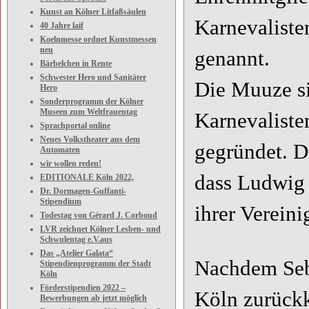
Kunst an Kölner Litfaßsäulen
Karnevaliste
40 Jahre laif
Koelnmesse ordnet Kunstmessen
neu
genannt.
Bärbelchen in Rente
Schwester Hero und Sanitäter
Die Muuze si
Hero
Sonderprogramm der Kölner
Museen zum Weltfrauentag
Karnevalist
Sprachportal online
Neues Volkstheater aus dem
gegründet. D
Automaten
wir wollen reden!
dass Ludwig 
EDITIONALE Köln 2022,
Dr. Dormagen-Guffanti-
Stipendium
ihrer Vereini
Todestag von Gérard J. Corboud
LVR zeichnet Kölner Lesben- und
Schwulentag e.V.aus
Das „Atelier Galata“
Nachdem Sebu
Stipendienprogramm der Stadt
Köln
Förderstipendien 2022 –
Köln zurückk
Bewerbungen ab jetzt möglich