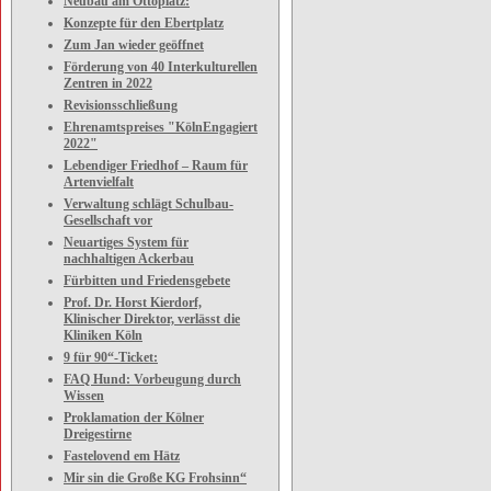
Neubau am Ottoplatz:
Konzepte für den Ebertplatz
Zum Jan wieder geöffnet
Förderung von 40 Interkulturellen
Zentren in 2022
Revisionsschließung
Ehrenamtspreises "KölnEngagiert
2022"
Lebendiger Friedhof – Raum für
Artenvielfalt
Verwaltung schlägt Schulbau-
Gesellschaft vor
Neuartiges System für
nachhaltigen Ackerbau
Fürbitten und Friedensgebete
Prof. Dr. Horst Kierdorf,
Klinischer Direktor, verlässt die
Kliniken Köln
9 für 90“-Ticket:
FAQ Hund: Vorbeugung durch
Wissen
Proklamation der Kölner
Dreigestirne
Fastelovend em Hätz
Mir sin die Große KG Frohsinn“