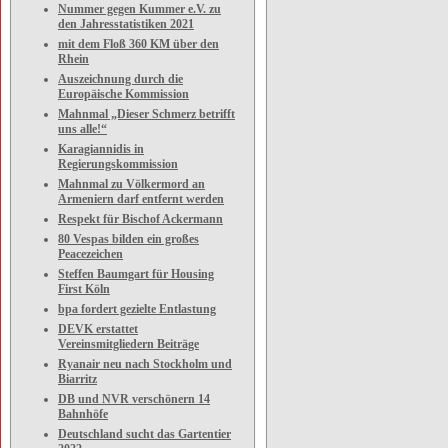
Nummer gegen Kummer e.V. zu
den Jahresstatistiken 2021
mit dem Floß 360 KM über den
Rhein
Auszeichnung durch die
Europäische Kommission
Mahnmal „Dieser Schmerz betrifft
uns alle!“
Karagiannidis in
Regierungskommission
Mahnmal zu Völkermord an
Armeniern darf entfernt werden
Respekt für Bischof Ackermann
80 Vespas bilden ein großes
Peacezeichen
Steffen Baumgart für Housing
First Köln
bpa fordert gezielte Entlastung
DEVK erstattet
Vereinsmitgliedern Beiträge
Ryanair neu nach Stockholm und
Biarritz
DB und NVR verschönern 14
Bahnhöfe
Deutschland sucht das Gartentier