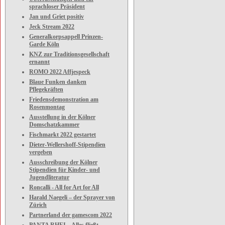
sprachloser Präsident
Jan und Griet positiv
Jeck Stream 2022
Generalkorpsappell Prinzen-
Garde Köln
KNZ zur Traditionsgesellschaft
ernannt
ROMO 2022 Affjespeck
Blaue Funken danken
Pflegekräften
Friedensdemonstration am
Rosenmontag
Ausstellung in der Kölner
Domschatzkammer
Fischmarkt 2022 gestartet
Dieter-Wellershoff-Stipendien
vergeben
Ausschreibung der Kölner
Stipendien für Kinder- und
Jugendliteratur
Roncalli - All for Art for All
Harald Naegeli – der Sprayer von
Zürich
Partnerland der gamescom 2022