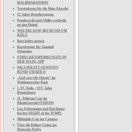
HALBMARATHON
Verstärkung für die Haie-Abwehr
21 Jahre Benefizrenntag
Pantkowski und Shilin wechseln
zu den Haien!
WELTKLASSE BEI RUND UM
KÖLN
Bast kehrt zurück
Karriereaus für Jammal
Schmedes
STRECKENSPERRUNGEN IN
DER WAZE-APP
NILS POLITT GEWINNT
RUND UM KÖLN
„God save the Queen“ im
Weidenpescher Park
1. FC Köln - SSV Jahn
Regensburg
11. Telekom Cup im
RheinEnergieSTADION
Luc Ackermann und Kai Haase
bei der NIGHT of the JUMPs
Midnight-Cup im Campus
Über die Kölner Union ins
Deutsche Derby