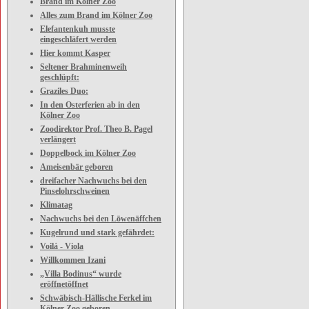
Brand im Kölner Zoo
Alles zum Brand im Kölner Zoo
Elefantenkuh musste
eingeschläfert werden
Hier kommt Kasper
Seltener Brahminenweih
geschlüpft:
Graziles Duo:
In den Osterferien ab in den
Kölner Zoo
Zoodirektor Prof. Theo B. Pagel
verlängert
Doppelbock im Kölner Zoo
Ameisenbär geboren
dreifacher Nachwuchs bei den
Pinselohrschweinen
Klimatag
Nachwuchs bei den Löwenäffchen
Kugelrund und stark gefährdet:
Voilá - Viola
Willkommen Izani
„Villa Bodinus“ wurde
eröffnetöffnet
Schwäbisch-Hällische Ferkel im
Kölner Zoo geboren