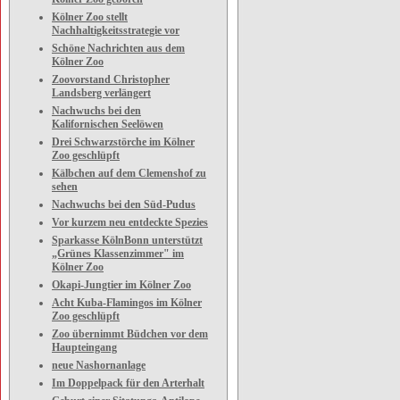
Kölner Zoo stellt
Nachhaltigkeitsstrategie vor
Schöne Nachrichten aus dem
Kölner Zoo
Zoovorstand Christopher
Landsberg verlängert
Nachwuchs bei den
Kalifornischen Seelöwen
Drei Schwarzstörche im Kölner
Zoo geschlüpft
Kälbchen auf dem Clemenshof zu
sehen
Nachwuchs bei den Süd-Pudus
Vor kurzem neu entdeckte Spezies
Sparkasse KölnBonn unterstützt
„Grünes Klassenzimmer" im
Kölner Zoo
Okapi-Jungtier im Kölner Zoo
Acht Kuba-Flamingos im Kölner
Zoo geschlüpft
Zoo übernimmt Büdchen vor dem
Haupteingang
neue Nashornanlage
Im Doppelpack für den Arterhalt