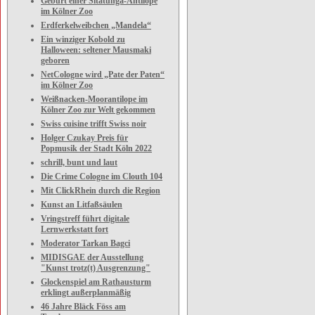
Geburt einer Sitatunga-Antilope
im Kölner Zoo
Erdferkelweibchen „Mandela“
Ein winziger Kobold zu
Halloween: seltener Mausmaki
geboren
NetCologne wird „Pate der Paten“
im Kölner Zoo
Weißnacken-Moorantilope im
Kölner Zoo zur Welt gekommen
Swiss cuisine trifft Swiss noir
Holger Czukay Preis für
Popmusik der Stadt Köln 2022
schrill, bunt und laut
Die Crime Cologne im Clouth 104
Mit ClickRhein durch die Region
Kunst an Litfaßsäulen
Vringstreff führt digitale
Lernwerkstatt fort
Moderator Tarkan Bagci
MIDISGAE der Ausstellung
"Kunst trotz(t) Ausgrenzung"
Glockenspiel am Rathausturm
erklingt außerplanmäßig
46 Jahre Bläck Föss am