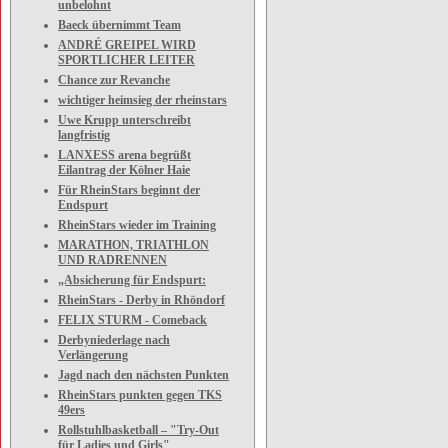
unbelohnt
Baeck übernimmt Team
ANDRÉ GREIPEL WIRD
SPORTLICHER LEITER
Chance zur Revanche
wichtiger heimsieg der rheinstars
Uwe Krupp unterschreibt
langfristig
LANXESS arena begrüßt
Eilantrag der Kölner Haie
Für RheinStars beginnt der
Endspurt
RheinStars wieder im Training
MARATHON, TRIATHLON
UND RADRENNEN
„Absicherung für Endspurt:
RheinStars - Derby in Rhöndorf
FELIX STURM - Comeback
Derbyniederlage nach
Verlängerung
Jagd nach den nächsten Punkten
RheinStars punkten gegen TKS
49ers
Rollstuhlbasketball – "Try-Out
für Ladies und Girls"