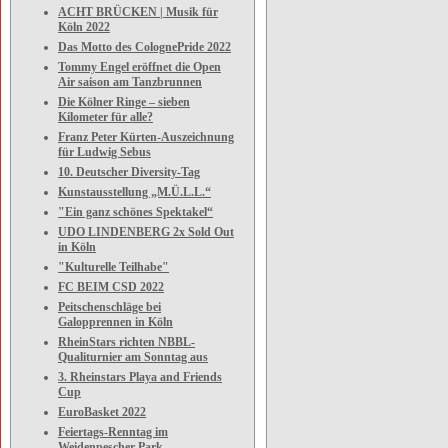
ACHT BRÜCKEN | Musik für
Köln 2022
Das Motto des ColognePride 2022
Tommy Engel eröffnet die Open
Air saison am Tanzbrunnen
Die Kölner Ringe – sieben
Kilometer für alle?
Franz Peter Kürten-Auszeichnung
für Ludwig Sebus
10. Deutscher Diversity-Tag
Kunstausstellung „M.Ü.L.L.“
"Ein ganz schönes Spektakel“
UDO LINDENBERG 2x Sold Out
in Köln
"Kulturelle Teilhabe"
FC BEIM CSD 2022
Peitschenschläge bei
Galopprennen in Köln
RheinStars richten NBBL-
Qualiturnier am Sonntag aus
3. Rheinstars Playa and Friends
Cup
EuroBasket 2022
Feiertags-Renntag im
Weidenpescher Park