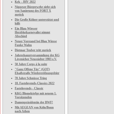
Krk - JHV 2022
Nippeser Bürgerwehr zieht sich
von Sanierung des FORT X
zurück
Die Große Kölner unterstützt und
hilft
Ein Blau-Wiesser
Herzblutkarnevalist nimmt
Abschied
Neuer Vorstand bei Blau Wiesse
Funke Wahn
Dietmar Teuber tritt zurück
Jahreshauptversammlung der KG
Lövenicher Neustädter 1903 e.V.
50 Jahre Corps à la suite
"Ganz Offene Tür" (GOT)
Elsaßstraße Wiedereröfnungsfeier
70 Jahre Schnüsse Tring
18. Fastelovends-Classics 2022
Fastelovends - Classic
KKG Blomekörfge mit neuem 1.
Vorsitzenden
Damenpräsidentin der BWF!
Mit AEGEAN von Köln/Bonn
nach Athen