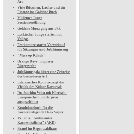
Art
Viele Bützchen, Lacher und ein
Eintrag ins Goldene Buch
Müllemer Junge
Sessionseröffnung
Goldene Muuz ging ans Fkk
Lyskircher Junge starten mit
Vollgas
Festkomitee startet Vorverkauf
für Sitzungen und Jubiläumszug
"Mess op Kölsch"
Orange Days - nippeser
Bürgerwehr
Jubiläumsgala bietet eine Zeitreise
der besonderen Art
Literarisches Komitee zeigt die
Vielfalt des Kölner Karnevals
Dr. Joachim Wüst mit Närrisch-
Europäischem Förderpreis
ausgezeichnet
Kondolenzbuch für die
Karnevalslegende Hans Süper
15 Jahre "Ambulanter
Karnevalsdienst" (AKD)
Brand im Regenwaldhaus