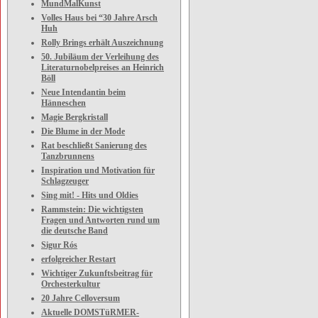
MundMalKunst
Volles Haus bei “30 Jahre Arsch
Huh
Rolly Brings erhält Auszeichnung
50. Jubiläum der Verleihung des
Literaturnobelpreises an Heinrich
Böll
Neue Intendantin beim
Hänneschen
Magie Bergkristall
Die Blume in der Mode
Rat beschließt Sanierung des
Tanzbrunnens
Inspiration und Motivation für
Schlagzeuger
Sing mit! - Hits und Oldies
Rammstein: Die wichtigsten
Fragen und Antworten rund um
die deutsche Band
Sigur Rós
erfolgreicher Restart
Wichtiger Zukunftsbeitrag für
Orchesterkultur
20 Jahre Celloversum
Aktuelle DOMSTüRMER-