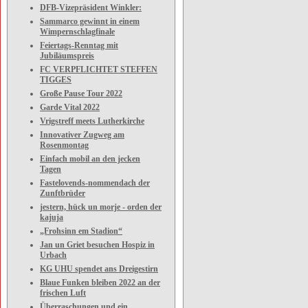
DFB-Vizepräsident Winkler:
Sammarco gewinnt in einem
Wimpernschlagfinale
Feiertags-Renntag mit
Jubiläumspreis
FC VERPFLICHTET STEFFEN
TIGGES
Große Pause Tour 2022
Garde Vital 2022
Vrigstreff meets Lutherkirche
Innovativer Zugweg am
Rosenmontag
Einfach mobil an den jecken
Tagen
Fastelovends-nommendach der
Zunftbrüder
jestern, hück un morje - orden der
kajuja
„Frohsinn em Stadion“
Jan un Griet besuchen Hospiz in
Urbach
KG UHU spendet ans Dreigestirn
Blaue Funken bleiben 2022 an der
frischen Luft
Überraschungen und ein