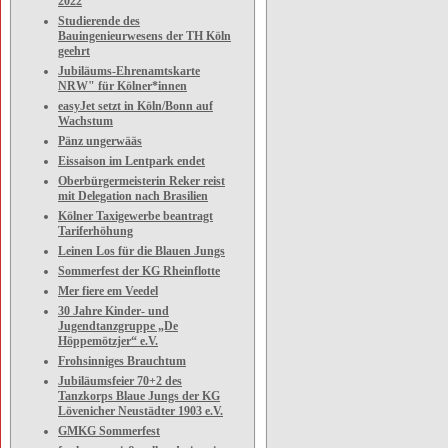
2022
Studierende des
Bauingenieurwesens der TH Köln
geehrt
Jubiläums-Ehrenamtskarte
NRW" für Kölner*innen
easyJet setzt in Köln/Bonn auf
Wachstum
Pänz ungerwääs
Eissaison im Lentpark endet
Oberbürgermeisterin Reker reist
mit Delegation nach Brasilien
Kölner Taxigewerbe beantragt
Tariferhöhung
Leinen Los für die Blauen Jungs
Sommerfest der KG Rheinflotte
Mer fiere em Veedel
30 Jahre Kinder- und
Jugendtanzgruppe „De
Höppemötzjer“ e.V.
Frohsinniges Brauchtum
Jubiläumsfeier 70+2 des
Tanzkorps Blaue Jungs der KG
Lövenicher Neustädter 1903 e.V.
GMKG Sommerfest