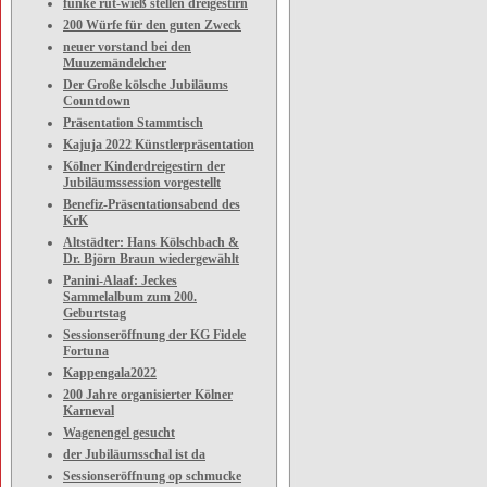
funke rut-wieß stellen dreigestirn
200 Würfe für den guten Zweck
neuer vorstand bei den
Muuzemändelcher
Der Große kölsche Jubiläums
Countdown
Präsentation Stammtisch
Kajuja 2022 Künstlerpräsentation
Kölner Kinderdreigestirn der
Jubiläumssession vorgestellt
Benefiz-Präsentationsabend des
KrK
Altstädter: Hans Kölschbach &
Dr. Björn Braun wiedergewählt
Panini-Alaaf: Jeckes
Sammelalbum zum 200.
Geburtstag
Sessionseröffnung der KG Fidele
Fortuna
Kappengala2022
200 Jahre organisierter Kölner
Karneval
Wagenengel gesucht
der Jubiläumsschal ist da
Sessionseröffnung op schmucke