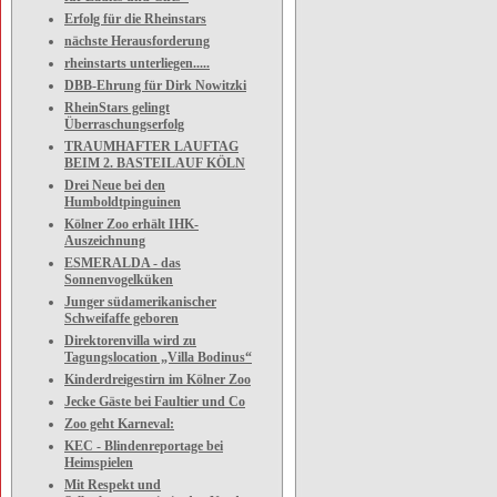
Erfolg für die Rheinstars
nächste Herausforderung
rheinstarts unterliegen.....
DBB-Ehrung für Dirk Nowitzki
RheinStars gelingt
Überraschungserfolg
TRAUMHAFTER LAUFTAG
BEIM 2. BASTEILAUF KÖLN
Drei Neue bei den
Humboldtpinguinen
Kölner Zoo erhält IHK-
Auszeichnung
ESMERALDA - das
Sonnenvogelküken
Junger südamerikanischer
Schweifaffe geboren
Direktorenvilla wird zu
Tagungslocation „Villa Bodinus“
Kinderdreigestirn im Kölner Zoo
Jecke Gäste bei Faultier und Co
Zoo geht Karneval:
KEC - Blindenreportage bei
Heimspielen
Mit Respekt und