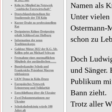
in 2022 fort
Namen als Kr
Köln ist Mitglied im Netzwerk
"städtische Forstwirtschaft"
Deutschlandstipendium für
Unter vielen 
Studierende der TH Köln
Kurzer Draht zu professionellem
Ostermann-Me
Rat
Designiertes Kölner Dreigestirn
erhält Schlüssel zur Hofburg
schon zu Leb
Information der neun
Traditionskorps
Goldene Mütze 2022 der K.G. Alt-
Köllen geht an Michael Schwan
Doch Ludwig 
Festnahme eines mutmaßlichen
Mitglieds der ausländischen........
Bundeskanzler Scholz und
und Sänger. E
Frankreichs Präsident Macron
telefonieren
LKW Demo in Köln-Deutz
Publikum mit
Europäisches Netzwerk
Erinnerung und Solidarität
Bann zieht.
Entschließung über die Ukraine
Zwei Dokumentationen zur
Ukraine
Trotz aller W
Schokoladenkönig würde 100
Jahre alt