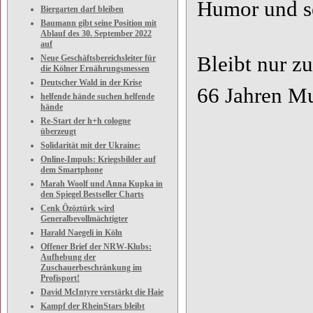
Humor und s
Biergarten darf bleiben
Baumann gibt seine Position mit
Ablauf des 30. September 2022
auf
Bleibt nur z
Neue Geschäftsbereichsleiter für
die Kölner Ernährungsmessen
Deutscher Wald in der Krise
66 Jahren M
helfende hände suchen helfende
hände
Re-Start der h+h cologne
überzeugt
Solidarität mit der Ukraine:
Online-Impuls: Kriegsbilder auf
dem Smartphone
Marah Woolf und Anna Kupka in
den Spiegel Bestseller Charts
Cenk Özöztürk wird
Generalbevollmächtigter
Harald Naegeli in Köln
Offener Brief der NRW-Klubs:
Aufhebung der
Zuschauerbeschränkung im
Profisport!
David McIntyre verstärkt die Haie
Kampf der RheinStars bleibt