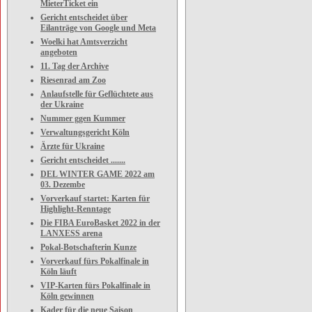
MieterTicket ein
Gericht entscheidet über
Eilanträge von Google und Meta
Woelki hat Amtsverzicht
angeboten
11. Tag der Archive
Riesenrad am Zoo
Anlaufstelle für Geflüchtete aus
der Ukraine
Nummer ggen Kummer
Verwaltungsgericht Köln
Ärzte für Ukraine
Gericht entscheidet .......
DEL WINTER GAME 2022 am
03. Dezembe
Vorverkauf startet: Karten für
Highlight-Renntage
Die FIBA EuroBasket 2022 in der
LANXESS arena
Pokal-Botschafterin Kunze
Vorverkauf fürs Pokalfinale in
Köln läuft
VIP-Karten fürs Pokalfinale in
Köln gewinnen
Kader für die neue Saison