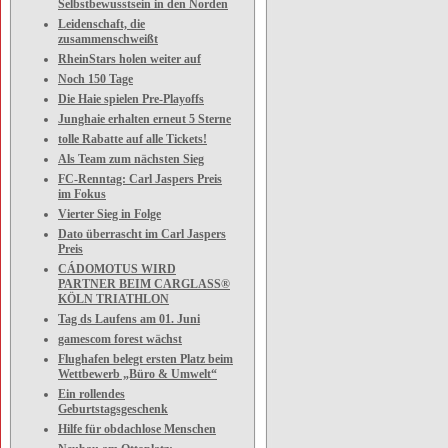
Selbstbewusstsein in den Norden
Leidenschaft, die
zusammenschweißt
RheinStars holen weiter auf
Noch 150 Tage
Die Haie spielen Pre-Playoffs
Junghaie erhalten erneut 5 Sterne
tolle Rabatte auf alle Tickets!
Als Team zum nächsten Sieg
FC-Renntag: Carl Jaspers Preis
im Fokus
Vierter Sieg in Folge
Dato überrascht im Carl Jaspers
Preis
CÁDOMOTUS WIRD
PARTNER BEIM CARGLASS®
KÖLN TRIATHLON
Tag ds Laufens am 01. Juni
gamescom forest wächst
Flughafen belegt ersten Platz beim
Wettbewerb „Büro & Umwelt“
Ein rollendes
Geburtstagsgeschenk
Hilfe für obdachlose Menschen