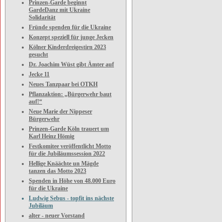
Prinzen-Garde beginnt
GardeDanz mit Ukraine
Solidarität
Fründe spenden für die Ukraine
Konzept speziell für junge Jecken
Kölner Kinderdreigestirn 2023
gesucht
Dr. Joachim Wüst gibt Ämter auf
Jecke 11
Neues Tanzpaar bei OTKH
Pflanzaktion: „Bürgerwehr baut
auf!“
Neue Marie der Nippeser
Bürgerwehr
Prinzen-Garde Köln trauert um
Karl Heinz Hömig
Festkomitee veröffentlicht Motto
für die Jubiläumssession 2022
Hellige Knäächte un Mägde
tanzen das Motto 2023
Spenden in Höhe von 48.000 Euro
für die Ukraine
Ludwig Sebus - topfit ins nächste
Jubiläum
alter - neuer Vorstand