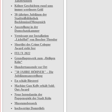
Tanzbrunnen
Kölner Geschichten rund ums
immer wertlosere Geld
50-jähriges Jubiläum der
Stadtteilbibliothek
Bocklemünd/Mengenich
Ausstellung in der
Domschatzkammer
Vernissage zur Installation
„LichtHof“ von Boscher Theodor
Shortlist des Crime Cologne
Award steht fest
FEL!X 2022
Grundlagenwerk zum „Heiligen
Köln“
Hunderttausende vor Ort
"50 JAHRE HÖHNER" – Die
Jubiläumsausstellung
En schäle Biesterei
Machine Gun Kelly erhält Sold-
Out-Award
Neue Intendantin der
Puppenspiele der Stadt Köln
Museumsbesoeck
hochwertige Domreliefs