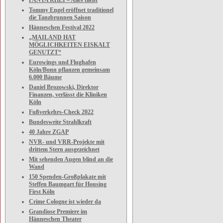
PANTA RHEI – Alles fließt
Tommy Engel eröffnet traditionel
die Tanzbrunnen Saison
Hänneschen Festival 2022
„MAILAND HAT
MÖGLICHKEITEN EISKALT
GENUTZT“
Eurowings und Flughafen
Köln/Bonn pflanzen gemeinsam
6.000 Bäume
Daniel Brozowski, Direktor
Finanzen, verlässt die Kliniken
Köln
Fußverkehrs-Check 2022
Bundesweite Strahlkraft
40 Jahre ZGAP
NVR- und VRR-Projekte mit
drittem Stern ausgezeichnet
Mit sehenden Augen blind an die
Wand
150 Spenden-Großplakate mit
Steffen Baumgart für Housing
First Köln
Crime Cologne ist wieder da
Grandiose Premiere im
Hänneschen Theater