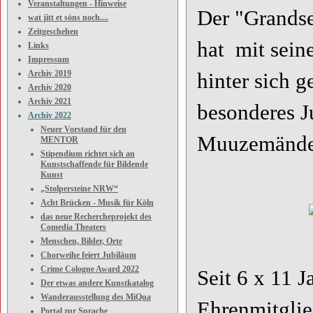
Veranstaltungen - Hinweise
Der "Grandse
wat jitt et söns noch....
Zeitgeschehen
hat mit sein
Links
Impressum
Archiv 2019
hinter sich g
Archiv 2020
Archiv 2021
besonderes Ju
Archiv 2022
Neuer Vorstand für den
Muuzemände
MENTOR
Stipendium richtet sich an
Kunstschaffende für Bildende
Kunst
„Stolpersteine NRW“
Acht Brücken - Musik für Köln
das neue Rechercheprojekt des
Foto: Copy
Comedia Theaters
Menschen, Bilder, Orte
Chorweihe feiert Jubiläum
Crime Cologne Award 2022
Seit 6 x 11 J
Der etwas andere Kunstkatalog
Wanderausstellung des MiQua
Ehrenmitgli
Portal zur Sprache