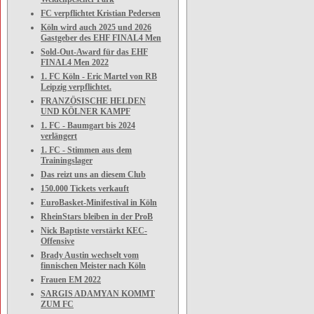
FC verpflichtet Kristian Pedersen
Köln wird auch 2025 und 2026
Gastgeber des EHF FINAL4 Men
Sold-Out-Award für das EHF
FINAL4 Men 2022
1. FC Köln - Eric Martel von RB
Leipzig verpflichtet.
FRANZÖSISCHE HELDEN
UND KÖLNER KAMPF
1. FC - Baumgart bis 2024
verlängert
1. FC - Stimmen aus dem
Trainingslager
Das reizt uns an diesem Club
150.000 Tickets verkauft
EuroBasket-Minifestival in Köln
RheinStars bleiben in der ProB
Nick Baptiste verstärkt KEC-
Offensive
Brady Austin wechselt vom
finnischen Meister nach Köln
Frauen EM 2022
SARGIS ADAMYAN KOMMT
ZUM FC