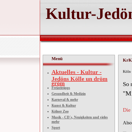
Kultur-Jedön
Menü
KrK 
Aktuelles - Kultur -
Köl
Jedöns Kölle un dröm
eröm
So 
Freizeittipps
"Mi
Gesundheit & Medizin
Karneval & mehr
Kunst & Kultur
Die 
Kölner Zoo
Musik - CD´s, Neuigkeiten und vieles
mehr
Also
Sport