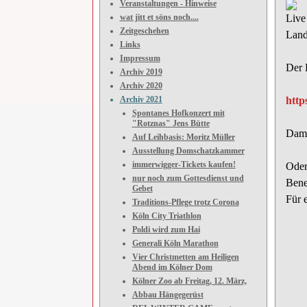
Veranstaltungen - Hinweise
wat jitt et söns noch....
Live
Zeitgeschehen
Land
Links
Impressum
Der 
Archiv 2019
Archiv 2020
Archiv 2021
http
Spontanes Hofkonzert mit
"Rotznas" Jens Bütte
Dami
Auf Leihbasis: Moritz Müller
Ausstellung Domschatzkammer
immerwigger-Tickets kaufen!
Oder
nur noch zum Gottesdienst und
Bene
Gebet
Für 
Traditions-Pflege trotz Corona
Köln City Triathlon
Poldi wird zum Hai
Generali Köln Marathon
Vier Christmetten am Heiligen
Abend im Kölner Dom
Kölner Zoo ab Freitag, 12. März,
Abbau Hängegerüst