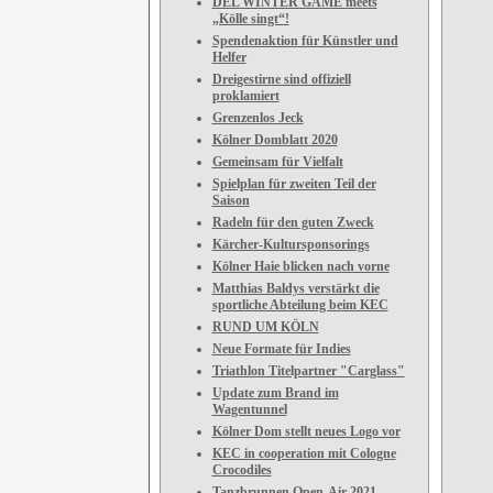
DEL WINTER GAME meets
„Kölle singt“!
Spendenaktion für Künstler und
Helfer
Dreigestirne sind offiziell
proklamiert
Grenzenlos Jeck
Kölner Domblatt 2020
Gemeinsam für Vielfalt
Spielplan für zweiten Teil der
Saison
Radeln für den guten Zweck
Kärcher-Kultursponsorings
Kölner Haie blicken nach vorne
Matthias Baldys verstärkt die
sportliche Abteilung beim KEC
RUND UM KÖLN
Neue Formate für Indies
Triathlon Titelpartner "Carglass"
Update zum Brand im
Wagentunnel
Kölner Dom stellt neues Logo vor
KEC in cooperation mit Cologne
Crocodiles
Tanzbrunnen Open-Air 2021