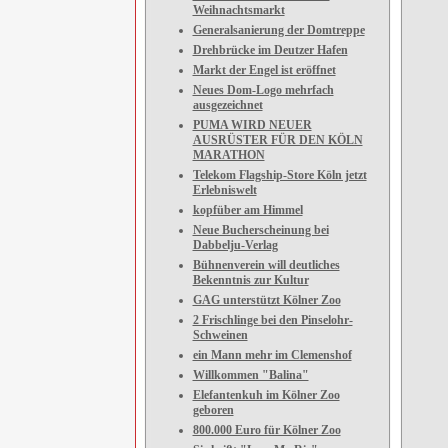
Weihnachtsmarkt
Generalsanierung der Domtreppe
Drehbrücke im Deutzer Hafen
Markt der Engel ist eröffnet
Neues Dom-Logo mehrfach
ausgezeichnet
PUMA WIRD NEUER
AUSRÜSTER FÜR DEN KÖLN
MARATHON
Telekom Flagship-Store Köln jetzt
Erlebniswelt
kopfüber am Himmel
Neue Bucherscheinung bei
Dabbelju-Verlag
Bühnenverein will deutliches
Bekenntnis zur Kultur
GAG unterstützt Kölner Zoo
2 Frischlinge bei den Pinselohr-
Schweinen
ein Mann mehr im Clemenshof
Willkommen "Balina"
Elefantenkuh im Kölner Zoo
geboren
800.000 Euro für Kölner Zoo