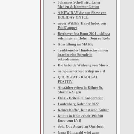
Johannes Scholl wird Leiter
Medien & Kommunikation
A NEW DAY die nue Show von
HOLIDAY ON ICE
neuer Wildlife Travel Index von
PaulCamper
Beethovenfest Bonn 2021 - »Missa
solemnis« im Hohen Dom zu Köln
Ausstellung im MAKK
Traditionelles Hundeschwimmen
brachte eine Spende in
rekordsumme
Die heilende Wirkung von Musik
europäischer leadership award
QUERBEAT - RADIKAL
POSITIV
Altstädter reiten in Kölner St.
Martins-Zügen
Flink - Deiters in Kooperation
Laufenberg Kalender 2022
Kölner Kaffee, Kunst und Kultur
Kultur in Köln erhält 390.500
Euro vom LVR
Sold-Out-Award an Querbeat
Ganz Dünnwald wird zum