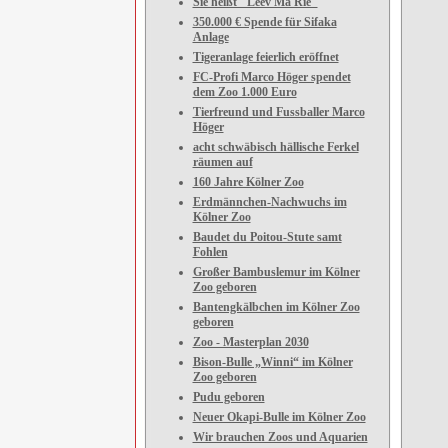
Sie heißt "Leev Ma Rie"
350.000 € Spende für Sifaka
Anlage
Tigeranlage feierlich eröffnet
FC-Profi Marco Höger spendet
dem Zoo 1.000 Euro
Tierfreund und Fussballer Marco
Höger
acht schwäbisch hällische Ferkel
räumen auf
160 Jahre Kölner Zoo
Erdmännchen-Nachwuchs im
Kölner Zoo
Baudet du Poitou-Stute samt
Fohlen
Großer Bambuslemur im Kölner
Zoo geboren
Bantengkälbchen im Kölner Zoo
geboren
Zoo - Masterplan 2030
Bison-Bulle „Winni“ im Kölner
Zoo geboren
Pudu geboren
Neuer Okapi-Bulle im Kölner Zoo
Wir brauchen Zoos und Aquarien