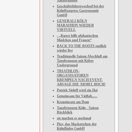
Tanzbrunnen
Geschäftsführerwechsel bei der
KölnKongress Gastronomie
GmbH
GENERALI KÖLN
MARATHON WIEDER
VIRTUELL
- „Kunst hilft afghanischen
Mädchen und Frauen“
BACK TO THE ROOTS endlich
wieder live
Traditionelle Saison Abschluß am
Tanzbrunnen mit Köbes
Underground
TRIATHLON-
ORGANISATOREN
KREMPELN NACH EVENT-
ABSAGE DIE ÄRMEL HOCH!
Patrick Sieloff wird ein Hai
Gemeinsam für Vielfalt......
Kraneinsatz am Dom
Tanzbrunnen Köln - Saison
Rückblick
sie machen es nochmal
Pico, das Maskottchen der
KölnBäder GmbH