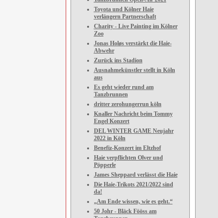
Toyota und Kölner Haie
verlängern Partnerschaft
Charity - Live Painting im Kölner
Zoo
Jonas Holøs verstärkt die Haie-
Abwehr
Zurück ins Stadion
Ausnahmekünstler stellt in Köln
aus
Es geht wieder rund am
Tanzbrunnen
dritter zerohungerrun köln
Knaller Nachricht beim Tommy
Engel Konzert
DEL WINTER GAME Neujahr
2022 in Köln
Benefiz-Konzert im Eltzhof
Haie verpflichten Olver und
Pöpperle
James Sheppard verlässt die Haie
Die Haie-Trikots 2021/2022 sind
da!
„Am Ende wissen, wie es geht.“
50 Johr - Bläck Fööss am