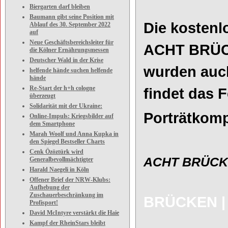
Biergarten darf bleiben
Baumann gibt seine Position mit
Die kosten
Ablauf des 30. September 2022
auf
Neue Geschäftsbereichsleiter für
ACHT BRÜC
die Kölner Ernährungsmessen
Deutscher Wald in der Krise
wurden auch
helfende hände suchen helfende
hände
Re-Start der h+h cologne
findet das F
überzeugt
Solidarität mit der Ukraine:
Porträtkomp
Online-Impuls: Kriegsbilder auf
dem Smartphone
Marah Woolf und Anna Kupka in
den Spiegel Bestseller Charts
Cenk Özöztürk wird
ACHT BRÜCKEN
Generalbevollmächtigter
Harald Naegeli in Köln
Offener Brief der NRW-Klubs:
Aufhebung der
Zuschauerbeschränkung im
BRÜCKEN | 
Profisport!
David McIntyre verstärkt die Haie
Kampf der RheinStars bleibt