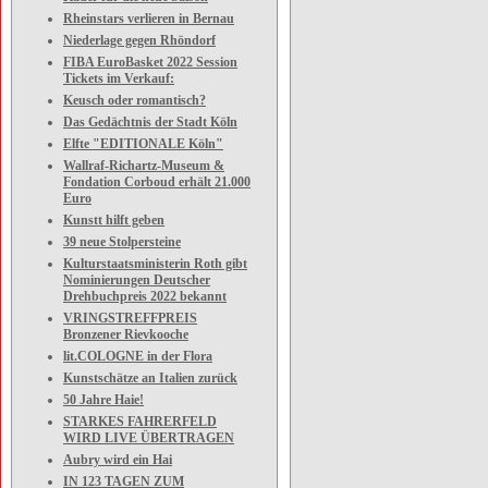
Rheinstars verlieren in Bernau
Niederlage gegen Rhöndorf
FIBA EuroBasket 2022 Session
Tickets im Verkauf:
Keusch oder romantisch?
Das Gedächtnis der Stadt Köln
Elfte "EDITIONALE Köln"
Wallraf-Richartz-Museum &
Fondation Corboud erhält 21.000
Euro
Kunstt hilft geben
39 neue Stolpersteine
Kulturstaatsministerin Roth gibt
Nominierungen Deutscher
Drehbuchpreis 2022 bekannt
VRINGSTREFFPREIS
Bronzener Rievkooche
lit.COLOGNE in der Flora
Kunstschätze an Italien zurück
50 Jahre Haie!
STARKES FAHRERFELD
WIRD LIVE ÜBERTRAGEN
Aubry wird ein Hai
IN 123 TAGEN ZUM