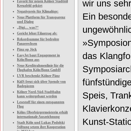
wir uns sehr
Favorit für neuen Kölner Stadtteil
Kreuzfeld gekürt
Negativpreis für Klimalüge:
Ein besonde
Neue Plattform für Transparenz
und Dialog
ungewöhnli
„Digi… was?“
Gericht lehnt Eilantrag ab:
Rekordsumme für bedrohte
»Symposion«
Panzerechsen
Pänz op Jöck
das Klangf
EasyJet baut Engagement in
Köln/Bonn aus
Neue Kreditrahmenlinie für die
Symposiarch
Flughafen Köln/Bonn GmbH
LVR beschenkt Kölner Pänz
fünfstündi
KidS freut sich über Spende von
Badegästen
Kölner Nord-Süd-Stadtbahn
Speis, Tran
kann weitergebaut werden
Lesestoff für einen entspannten
Klavierkonz
Flug
Kölns Oberbürgermeisterin erhält
internationale Auszeichnung
Kunst-Stati
Stadt Köln und Lukas Podolski
Stiftung setzen ihre Kooperation