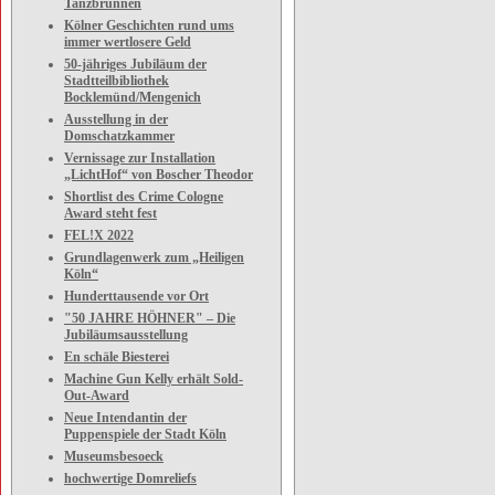
Tanzbrunnen
Kölner Geschichten rund ums
immer wertlosere Geld
50-jähriges Jubiläum der
Stadtteilbibliothek
Bocklemünd/Mengenich
Ausstellung in der
Domschatzkammer
Vernissage zur Installation
„LichtHof“ von Boscher Theodor
Shortlist des Crime Cologne
Award steht fest
FEL!X 2022
Grundlagenwerk zum „Heiligen
Köln“
Hunderttausende vor Ort
"50 JAHRE HÖHNER" – Die
Jubiläumsausstellung
En schäle Biesterei
Machine Gun Kelly erhält Sold-
Out-Award
Neue Intendantin der
Puppenspiele der Stadt Köln
Museumsbesoeck
hochwertige Domreliefs