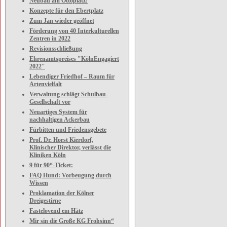
Neubau am Ottoplatz:
Konzepte für den Ebertplatz
Zum Jan wieder geöffnet
Förderung von 40 Interkulturellen
Zentren in 2022
Revisionsschließung
Ehrenamtspreises "KölnEngagiert
2022"
Lebendiger Friedhof – Raum für
Artenvielfalt
Verwaltung schlägt Schulbau-
Gesellschaft vor
Neuartiges System für
nachhaltigen Ackerbau
Fürbitten und Friedensgebete
Prof. Dr. Horst Kierdorf,
Klinischer Direktor, verlässt die
Kliniken Köln
9 für 90“-Ticket:
FAQ Hund: Vorbeugung durch
Wissen
Proklamation der Kölner
Dreigestirne
Fastelovend em Hätz
Mir sin die Große KG Frohsinn“