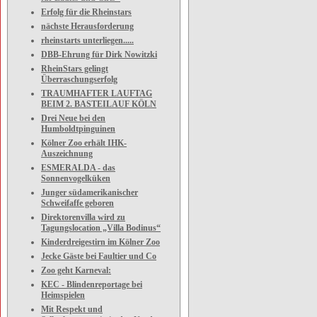
Erfolg für die Rheinstars
nächste Herausforderung
rheinstarts unterliegen.....
DBB-Ehrung für Dirk Nowitzki
RheinStars gelingt
Überraschungserfolg
TRAUMHAFTER LAUFTAG
BEIM 2. BASTEILAUF KÖLN
Drei Neue bei den
Humboldtpinguinen
Kölner Zoo erhält IHK-
Auszeichnung
ESMERALDA - das
Sonnenvogelküken
Junger südamerikanischer
Schweifaffe geboren
Direktorenvilla wird zu
Tagungslocation „Villa Bodinus“
Kinderdreigestirn im Kölner Zoo
Jecke Gäste bei Faultier und Co
Zoo geht Karneval:
KEC - Blindenreportage bei
Heimspielen
Mit Respekt und