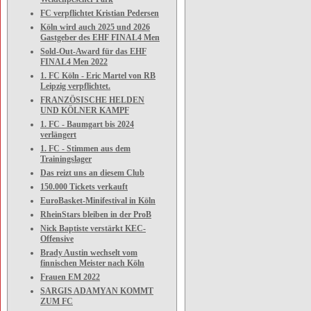
FC verpflichtet Kristian Pedersen
Köln wird auch 2025 und 2026
Gastgeber des EHF FINAL4 Men
Sold-Out-Award für das EHF
FINAL4 Men 2022
1. FC Köln - Eric Martel von RB
Leipzig verpflichtet.
FRANZÖSISCHE HELDEN
UND KÖLNER KAMPF
1. FC - Baumgart bis 2024
verlängert
1. FC - Stimmen aus dem
Trainingslager
Das reizt uns an diesem Club
150.000 Tickets verkauft
EuroBasket-Minifestival in Köln
RheinStars bleiben in der ProB
Nick Baptiste verstärkt KEC-
Offensive
Brady Austin wechselt vom
finnischen Meister nach Köln
Frauen EM 2022
SARGIS ADAMYAN KOMMT
ZUM FC