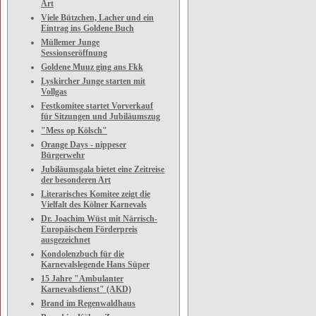
Art
Viele Bützchen, Lacher und ein
Eintrag ins Goldene Buch
Müllemer Junge
Sessionseröffnung
Goldene Muuz ging ans Fkk
Lyskircher Junge starten mit
Vollgas
Festkomitee startet Vorverkauf
für Sitzungen und Jubiläumszug
"Mess op Kölsch"
Orange Days - nippeser
Bürgerwehr
Jubiläumsgala bietet eine Zeitreise
der besonderen Art
Literarisches Komitee zeigt die
Vielfalt des Kölner Karnevals
Dr. Joachim Wüst mit Närrisch-
Europäischem Förderpreis
ausgezeichnet
Kondolenzbuch für die
Karnevalslegende Hans Süper
15 Jahre "Ambulanter
Karnevalsdienst" (AKD)
Brand im Regenwaldhaus