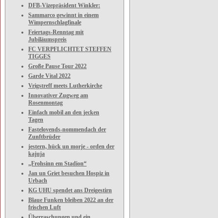
DFB-Vizepräsident Winkler:
Sammarco gewinnt in einem
Wimpernschlagfinale
Feiertags-Renntag mit
Jubiläumspreis
FC VERPFLICHTET STEFFEN
TIGGES
Große Pause Tour 2022
Garde Vital 2022
Vrigstreff meets Lutherkirche
Innovativer Zugweg am
Rosenmontag
Einfach mobil an den jecken
Tagen
Fastelovends-nommendach der
Zunftbrüder
jestern, hück un morje - orden der
kajuja
„Frohsinn em Stadion“
Jan un Griet besuchen Hospiz in
Urbach
KG UHU spendet ans Dreigestirn
Blaue Funken bleiben 2022 an der
frischen Luft
Überraschungen und ein