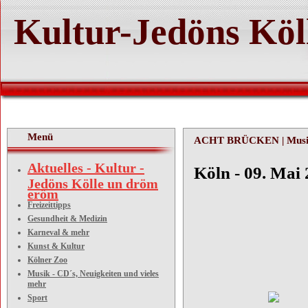
Kultur-Jedöns Köl
Menü
ACHT BRÜCKEN | Musik
Aktuelles - Kultur -
Köln - 09. Mai
Jedöns Kölle un dröm
eröm
Freizeittipps
Acht Br
Gesundheit & Medizin
Karneval & mehr
Kunst & Kultur
Kölner Zoo
Musik - CD´s, Neuigkeiten und vieles
mehr
Sport