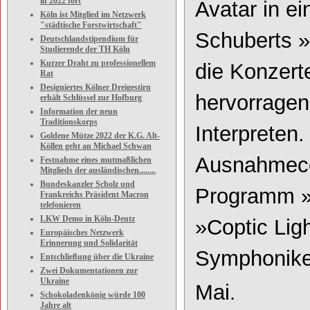
in 2022 fort
Avatar in ei
Köln ist Mitglied im Netzwerk
"städtische Forstwirtschaft"
Schuberts »
Deutschlandstipendium für
Studierende der TH Köln
Kurzer Draht zu professionellem
die Konzerte
Rat
Designiertes Kölner Dreigestirn
hervorragen
erhält Schlüssel zur Hofburg
Information der neun
Traditionskorps
Interprete
Goldene Mütze 2022 der K.G. Alt-
Köllen geht an Michael Schwan
Ausnahmece
Festnahme eines mutmaßlichen
Mitglieds der ausländischen........
Bundeskanzler Scholz und
Programm »I
Frankreichs Präsident Macron
telefonieren
LKW Demo in Köln-Deutz
»Coptic Lig
Europäisches Netzwerk
Erinnerung und Solidarität
Symphonike
Entschließung über die Ukraine
Zwei Dokumentationen zur
Ukraine
Mai
.
Schokoladenkönig würde 100
Jahre alt