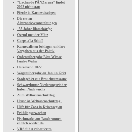
"Lachende PÄNZarena" findet
2022 nicht statt
Pferde in Karnevalszügen
Die ersten
Alternativveranstaltungen
155 Jahre Blomekörfge
Ovend met der Mötz
Corps a`la Schiff
Karnevalisten beklagen unklare
Vorgaben aus der Politik
Ordensübergabe Blau Wiesse
Funke Wahn
Häreovend 2022
Wagenübergabe an Jan un Griet
Stadtgebiet zur Brauchtumszone
Schwarzbunte Niederungsrinder
haben Nachwuchs
Zum Weltartenschutztag
Heute ist Weltartenschutztag:
Hilfe für Zoos in Krisenregion
Frühlingserwachen
Fischmarkt am Tanzbrunnen
endlich wieder da
VRS führt rabattiertes