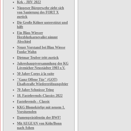
Krk - JHV 2022
Nippeser Bürgerwehr zieht sich
von Sanierung des FORT X
zurück
Die Große Kölner unterstützt und
hilft
Ein Blau-Wiesser
Herzblutkarnevalist nimmt
Abschied
Neuer Vorstand bei Blau Wiesse
Funke Wahn
Dietmar Teuber tritt zurück
Jahreshauptversammlung der KG
Lövenicher Neustädter 1903 e.V.
50 Jahre Corps à la suite
"Ganz Offene Tür" (GOT)
Elsaßstraße Wiedereröfnungsfeier
70 Jahre Schnüsse Tring
18. Fastelovends-Classics 2022
Fastelovends - Classic
KKG Blomekörfge mit neuem 1.
Vorsitzenden
Damenpräsidentin der BWF!
Mit AEGEAN von Köln/Bonn
nach Athen