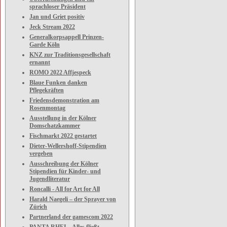
sprachloser Präsident
Jan und Griet positiv
Jeck Stream 2022
Generalkorpsappell Prinzen-
Garde Köln
KNZ zur Traditionsgesellschaft
ernannt
ROMO 2022 Affjespeck
Blaue Funken danken
Pflegekräften
Friedensdemonstration am
Rosenmontag
Ausstellung in der Kölner
Domschatzkammer
Fischmarkt 2022 gestartet
Dieter-Wellershoff-Stipendien
vergeben
Ausschreibung der Kölner
Stipendien für Kinder- und
Jugendliteratur
Roncalli - All for Art for All
Harald Naegeli – der Sprayer von
Zürich
Partnerland der gamescom 2022