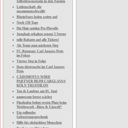
Selbstbewusstsein in den Norden
Leidenschaft, die
zusammenschweißt
RheinStars holen weiter auf
Noch 150 Tage
Die Haie spielen Pre-Playoffs
Junghaie erhalten erneut 5 Sterne
tolle Rabatte auf alle Tickets!
Als Team zum nächsten Sieg
FC-Renntag: Carl Jaspers Preis
im Fokus
Vierter Sieg in Folge
Dato überrascht im Carl Jaspers
Preis
CÁDOMOTUS WIRD
PARTNER BEIM CARGLASS®
KÖLN TRIATHLON
Tag ds Laufens am 01. Juni
gamescom forest wächst
Flughafen belegt ersten Platz beim
Wettbewerb „Büro & Umwelt“
Ein rollendes
Geburtstagsgeschenk
Hilfe für obdachlose Menschen