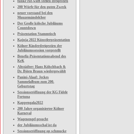
funke rut-wieß stellen dreigestirn
200 Würfe für den guten Zweck
neuer vorstand bei den
Muuzemändelcher
Der Große kölsche Jubiläums
Countdown
Präsentation Stammtisch
Kajuja 2022 Künstlerpräsentation
Kölner Kinderdreigestirn der
Jubiläumssession vorgestellt
Benefiz-Präsentationsabend des
KrK
Altstädter: Hans Kölschbach &
Dr. Björn Braun wiedergewählt
Panini-Alaaf: Jeckes
Sammelalbum zum 200.
Geburtstag
Sessionseröffnung der KG Fidele
Fortuna
Kappengala2022
200 Jahre organisierter Kölner
Karneval
Wagenengel gesucht
der Jubiläumsschal ist da
Sessionseröffnung op schmucke