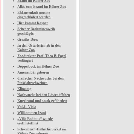
Brand im Kölner Zoo
Alles zum Brand im Kölner Zoo
Elefantenkuh musste
eingeschläfert werden
Hier kommt Kasper
Seltener Brahminenweih
geschlüpft:
Graziles Duo:
In den Osterferien ab in den
Kölner Zoo
Zoodirektor Prof. Theo B. Pagel
verlängert
Doppelbock im Kölner Zoo
Ameisenbär geboren
dreifacher Nachwuchs bei den
Pinselohrschweinen
Klimatag
Nachwuchs bei den Löwenäffchen
Kugelrund und stark gefährdet:
Voilá - Viola
Willkommen Izani
„Villa Bodinus“ wurde
eröffnetöffnet
Schwäbisch-Hällische Ferkel im
Kölner Zoo geboren