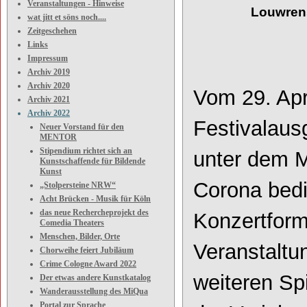
Veranstaltungen - Hinweise
Louwrens
wat jitt et söns noch....
Zeitgeschehen
Links
Impressum
Archiv 2019
Archiv 2020
Vom 29. Apri
Archiv 2021
Archiv 2022
Festivalau
Neuer Vorstand für den
MENTOR
Stipendium richtet sich an
unter dem M
Kunstschaffende für Bildende
Kunst
Corona bedin
„Stolpersteine NRW“
Acht Brücken - Musik für Köln
das neue Rechercheprojekt des
Konzertform
Comedia Theaters
Menschen, Bilder, Orte
Veranstaltu
Chorweihe feiert Jubiläum
Crime Cologne Award 2022
weiteren Sp
Der etwas andere Kunstkatalog
Wanderausstellung des MiQua
Portal zur Sprache