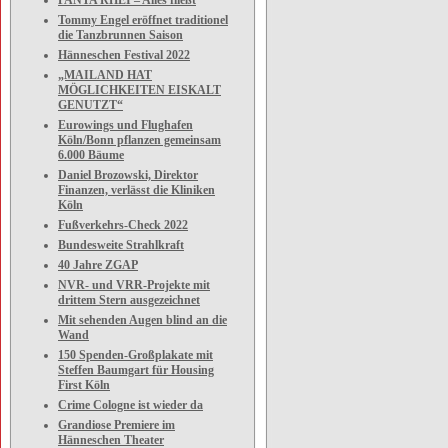
PANTA RHEI – Alles fließt
Tommy Engel eröffnet traditionel
die Tanzbrunnen Saison
Hänneschen Festival 2022
„MAILAND HAT
MÖGLICHKEITEN EISKALT
GENUTZT“
Eurowings und Flughafen
Köln/Bonn pflanzen gemeinsam
6.000 Bäume
Daniel Brozowski, Direktor
Finanzen, verlässt die Kliniken
Köln
Fußverkehrs-Check 2022
Bundesweite Strahlkraft
40 Jahre ZGAP
NVR- und VRR-Projekte mit
drittem Stern ausgezeichnet
Mit sehenden Augen blind an die
Wand
150 Spenden-Großplakate mit
Steffen Baumgart für Housing
First Köln
Crime Cologne ist wieder da
Grandiose Premiere im
Hänneschen Theater