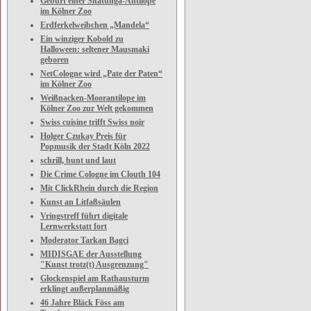
Geburt einer Sitatunga-Antilope
im Kölner Zoo
Erdferkelweibchen „Mandela“
Ein winziger Kobold zu
Halloween: seltener Mausmaki
geboren
NetCologne wird „Pate der Paten“
im Kölner Zoo
Weißnacken-Moorantilope im
Kölner Zoo zur Welt gekommen
Swiss cuisine trifft Swiss noir
Holger Czukay Preis für
Popmusik der Stadt Köln 2022
schrill, bunt und laut
Die Crime Cologne im Clouth 104
Mit ClickRhein durch die Region
Kunst an Litfaßsäulen
Vringstreff führt digitale
Lernwerkstatt fort
Moderator Tarkan Bagci
MIDISGAE der Ausstellung
"Kunst trotz(t) Ausgrenzung"
Glockenspiel am Rathausturm
erklingt außerplanmäßig
46 Jahre Bläck Föss am