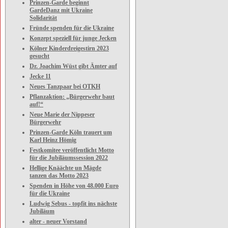
Prinzen-Garde beginnt
GardeDanz mit Ukraine
Solidarität
Fründe spenden für die Ukraine
Konzept speziell für junge Jecken
Kölner Kinderdreigestirn 2023
gesucht
Dr. Joachim Wüst gibt Ämter auf
Jecke 11
Neues Tanzpaar bei OTKH
Pflanzaktion: „Bürgerwehr baut
auf!“
Neue Marie der Nippeser
Bürgerwehr
Prinzen-Garde Köln trauert um
Karl Heinz Hömig
Festkomitee veröffentlicht Motto
für die Jubiläumssession 2022
Hellige Knäächte un Mägde
tanzen das Motto 2023
Spenden in Höhe von 48.000 Euro
für die Ukraine
Ludwig Sebus - topfit ins nächste
Jubiläum
alter - neuer Vorstand