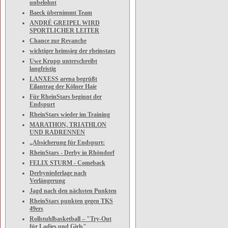
unbelohnt
Baeck übernimmt Team
ANDRÉ GREIPEL WIRD
SPORTLICHER LEITER
Chance zur Revanche
wichtiger heimsieg der rheinstars
Uwe Krupp unterschreibt
langfristig
LANXESS arena begrüßt
Eilantrag der Kölner Haie
Für RheinStars beginnt der
Endspurt
RheinStars wieder im Training
MARATHON, TRIATHLON
UND RADRENNEN
„Absicherung für Endspurt:
RheinStars - Derby in Rhöndorf
FELIX STURM - Comeback
Derbyniederlage nach
Verlängerung
Jagd nach den nächsten Punkten
RheinStars punkten gegen TKS
49ers
Rollstuhlbasketball – "Try-Out
für Ladies und Girls"