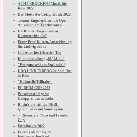
ACHT BRÜCKEN | Musik für
Köln 2022
Das Motto des ColognePride 2022
Tommy Engel eröffnet die Open
Air saison am Tanzbrunnen
Die Kölner Ringe – sieben
Kilometer für alle?
Franz Peter Kürten-Auszeichnung
für Ludwig Sebus
10. Deutscher Diversity-Tag
Kunstausstellung „M.Ü.L.L.“
"Ein ganz schönes Spektakel“
UDO LINDENBERG 2x Sold Out
in Köln
"Kulturelle Teilhabe"
FC BEIM CSD 2022
Peitschenschläge bei
Galopprennen in Köln
RheinStars richten NBBL-
Qualiturnier am Sonntag aus
3. Rheinstars Playa and Friends
Cup
EuroBasket 2022
Feiertags-Renntag im
Weidenpescher Park