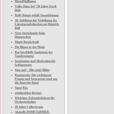
MundMalKunst
Volles Haus bei “30 Jahre Arsch
Huh
Rolly Brings erhält Auszeichnung
50. Jubiläum der Verleihung des
Literaturnobelpreises an Heinrich
Böll
Neue Intendantin beim
Hänneschen
Magie Bergkristall
Die Blume in der Mode
Rat beschließt Sanierung des
Tanzbrunnens
Inspiration und Motivation für
Schlagzeuger
Sing mit! - Hits und Oldies
Rammstein: Die wichtigsten
Fragen und Antworten rund um
die deutsche Band
Sigur Rós
erfolgreicher Restart
Wichtiger Zukunftsbeitrag für
Orchesterkultur
20 Jahre Celloversum
Aktuelle DOMSTüRMER-