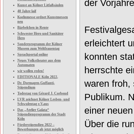
der Vorjahre
Kunst an Kölner Litfaßsäulen
40 Jahre laif
Koelnmesse ordnet Kunstmessen
neu
Festivalges
Bärbelchen in Rente
Schwester Hero und Sanitäter
Hero
erleichtert 
Sonderprogramm der Kölner
Museen zum Weltfrauentag
konnten sta
Sprachportal online
Neues Volkstheater aus dem
Automaten
herrschte e
wir wollen reden!
EDITIONALE Köln 2022,
waren froh, 
Dr. Dormagen-Guffanti-
Stipendium
Todestag von Gérard J. Corboud
Publikum. Ne
LVR zeichnet Kölner Lesben- und
Schwulentag e.V.aus
einer neuen
Das „Atelier Galata“
Stipendienprogramm der Stadt
Köln
Über die ru
Förderstipendien 2022 –
Bewerbungen ab jetzt möglich