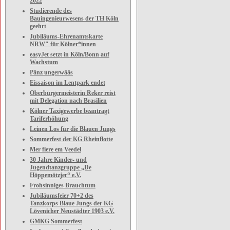
2022
Studierende des
Bauingenieurwesens der TH Köln
geehrt
Jubiläums-Ehrenamtskarte
NRW" für Kölner*innen
easyJet setzt in Köln/Bonn auf
Wachstum
Pänz ungerwääs
Eissaison im Lentpark endet
Oberbürgermeisterin Reker reist
mit Delegation nach Brasilien
Kölner Taxigewerbe beantragt
Tariferhöhung
Leinen Los für die Blauen Jungs
Sommerfest der KG Rheinflotte
Mer fiere em Veedel
30 Jahre Kinder- und
Jugendtanzgruppe „De
Höppemötzjer“ e.V.
Frohsinniges Brauchtum
Jubiläumsfeier 70+2 des
Tanzkorps Blaue Jungs der KG
Lövenicher Neustädter 1903 e.V.
GMKG Sommerfest