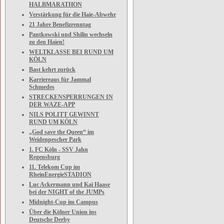
HALBMARATHON
Verstärkung für die Haie-Abwehr
21 Jahre Benefizrenntag
Pantkowski und Shilin wechseln
zu den Haien!
WELTKLASSE BEI RUND UM
KÖLN
Bast kehrt zurück
Karriereaus für Jammal
Schmedes
STRECKENSPERRUNGEN IN
DER WAZE-APP
NILS POLITT GEWINNT
RUND UM KÖLN
„God save the Queen“ im
Weidenpescher Park
1. FC Köln - SSV Jahn
Regensburg
11. Telekom Cup im
RheinEnergieSTADION
Luc Ackermann und Kai Haase
bei der NIGHT of the JUMPs
Midnight-Cup im Campus
Über die Kölner Union ins
Deutsche Derby