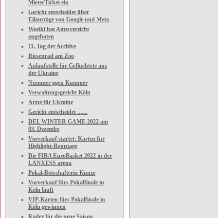
MieterTicket ein
Gericht entscheidet über
Eilanträge von Google und Meta
Woelki hat Amtsverzicht
angeboten
11. Tag der Archive
Riesenrad am Zoo
Anlaufstelle für Geflüchtete aus
der Ukraine
Nummer ggen Kummer
Verwaltungsgericht Köln
Ärzte für Ukraine
Gericht entscheidet .......
DEL WINTER GAME 2022 am
03. Dezembe
Vorverkauf startet: Karten für
Highlight-Renntage
Die FIBA EuroBasket 2022 in der
LANXESS arena
Pokal-Botschafterin Kunze
Vorverkauf fürs Pokalfinale in
Köln läuft
VIP-Karten fürs Pokalfinale in
Köln gewinnen
Kader für die neue Saison