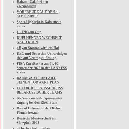
Habana-Gala bei den
Zweijährigen
VORFREUDE AUF DEN 4.
SEPTEMBER
Sport-Highlight in Köln rückt
näher
11. Telekom Cup
RUPI HENNEN WECHSELT
NACH KÖLN
r Ryan Stanton wird ein Hai
KEC und Sebastian Uvira einigen
sich auf Vertragsauflösung
FIBA EuroBasket am 01.-07.
September 2022 in der LANXESS
arena
BAUMGART ERKLÄRT
SEINEN TORWART-PLAN
FC FORDERT AUSSCHLUSS
BELARUSSISCHER TEAMS
Ali Sow - nächster spannender
Zugang bei den RheinStars
Run of Colours fordert Kölner
Firmen heraus
Deutsche Meisterschaft im
Slowpitch 2022
Sicherheit beim Baden