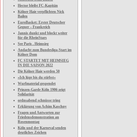
Hector bleibt FC-Kapitän
Kölner Haie verpflichten Nick
Bailen
EuroBasket: Erster Deutscher
Gegner – Frankreich
Jannis dunkt und blockt weiter
für die RheinStars
See Paris . Heimsieg
Andacht zum Bundesliga-Start im
Kölner Dom
FC STARTET MIT HEIMSIEG
IN DIE SAISON 2022
Die Kölner Haie werden 50
»Ich lüge bis du stirbst«
Wurfmaterial gespendet
Prinzen-Garde Köln 1906 zeigt
Solidarität
ordnsabend schnüsse tring
Erklärung von Achim Kaschny
Fragen und Antworten zur
Friedensdemonstration an
Rosenmontag
Köln und der Karneval senden
deutliches Zeichen