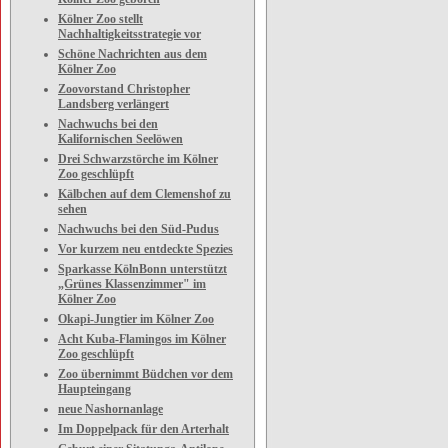
Kölner Zoo stellt
Nachhaltigkeitsstrategie vor
Schöne Nachrichten aus dem
Kölner Zoo
Zoovorstand Christopher
Landsberg verlängert
Nachwuchs bei den
Kalifornischen Seelöwen
Drei Schwarzstörche im Kölner
Zoo geschlüpft
Kälbchen auf dem Clemenshof zu
sehen
Nachwuchs bei den Süd-Pudus
Vor kurzem neu entdeckte Spezies
Sparkasse KölnBonn unterstützt
„Grünes Klassenzimmer" im
Kölner Zoo
Okapi-Jungtier im Kölner Zoo
Acht Kuba-Flamingos im Kölner
Zoo geschlüpft
Zoo übernimmt Büdchen vor dem
Haupteingang
neue Nashornanlage
Im Doppelpack für den Arterhalt