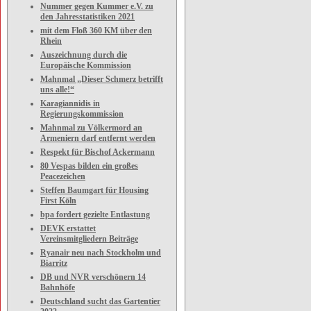
Nummer gegen Kummer e.V. zu
den Jahresstatistiken 2021
mit dem Floß 360 KM über den
Rhein
Auszeichnung durch die
Europäische Kommission
Mahnmal „Dieser Schmerz betrifft
uns alle!“
Karagiannidis in
Regierungskommission
Mahnmal zu Völkermord an
Armeniern darf entfernt werden
Respekt für Bischof Ackermann
80 Vespas bilden ein großes
Peacezeichen
Steffen Baumgart für Housing
First Köln
bpa fordert gezielte Entlastung
DEVK erstattet
Vereinsmitgliedern Beiträge
Ryanair neu nach Stockholm und
Biarritz
DB und NVR verschönern 14
Bahnhöfe
Deutschland sucht das Gartentier