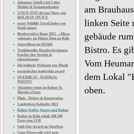
Johannes Scholl wird Leiter
am Brauhaus 
Medien & Kommunikation
A NEW DAY die nue Show von
HOLIDAY ON ICE
linken Seite
neuer Wildlife Travel Index von
PaulCamper
gebäude rum 
Beethovenfest Bonn 2021 - »Missa
solemnis« im Hohen Dom zu Köln
Ausstellung im MAKK
Bistro. Es g
Traditionelles Hundeschwimmen
brachte eine Spende in
rekordsumme
Vom Heumarkt
Die heilende Wirkung von Musik
europäischer leadership award
dem Lokal "B
QUERBEAT - RADIKAL
POSITIV
oben.
Altstädter reiten in Kölner St.
Martins-Zügen
Flink - Deiters in Kooperation
Laufenberg Kalender 2022
Kölner Kaffee, Kunst und Kultur
Kultur in Köln erhält 390.500
Euro vom LVR
Sold-Out-Award an Querbeat
Ganz Dünnwald wird zum