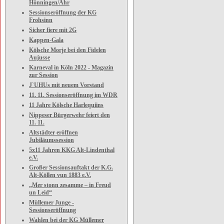
Hönningen/Ahr
Sessionseröffnung der KG
Frohsinn
Sicher fiere mit 2G
Kappen-Gala
Kölsche Morje bei den Fidelen
Aujusse
Karneval in Köln 2022 - Magazin
zur Session
J`UHUs mit neuem Vorstand
11. 11. Sessionseröffnung im WDR
11 Jahre Kölsche Harlequiins
Nippeser Bürgerwehr feiert den
11. 11.
Altstädter eröffnen
Jubiläumssession
5x11 Jahren KKG Alt-Lindenthal
e.V.
Großer Sessionsauftakt der K.G.
Alt-Köllen vun 1883 e.V.
„Mer stonn zesamme – in Freud
un Leid“
Müllemer Junge -
Sessionseröffnung
Wahlen bei der KG Müllemer