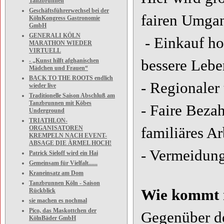
Tanzbrunnen
Geschäftsführerwechsel bei der
fairen Umgan
KölnKongress Gastronomie
GmbH
GENERALI KÖLN
- Einkauf ho
MARATHON WIEDER
VIRTUELL
- „Kunst hilft afghanischen
bessere Leb
Mädchen und Frauen“
BACK TO THE ROOTS endlich
- Regionaler
wieder live
Traditionelle Saison Abschluß am
Tanzbrunnen mit Köbes
- Faire Beza
Underground
TRIATHLON-
ORGANISATOREN
familiäres A
KREMPELN NACH EVENT-
ABSAGE DIE ÄRMEL HOCH!
- Vermeidung
Patrick Sieloff wird ein Hai
Gemeinsam für Vielfalt......
Kraneinsatz am Dom
Tanzbrunnen Köln - Saison
Wie kommt m
Rückblick
sie machen es nochmal
Pico, das Maskottchen der
Gegenüber de
KölnBäder GmbH