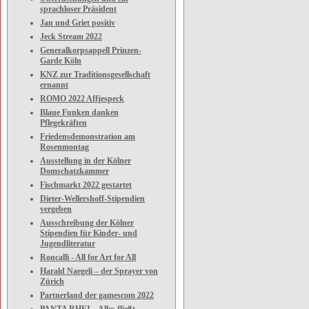
sprachloser Präsident
Jan und Griet positiv
Jeck Stream 2022
Generalkorpsappell Prinzen-
Garde Köln
KNZ zur Traditionsgesellschaft
ernannt
ROMO 2022 Affjespeck
Blaue Funken danken
Pflegekräften
Friedensdemonstration am
Rosenmontag
Ausstellung in der Kölner
Domschatzkammer
Fischmarkt 2022 gestartet
Dieter-Wellershoff-Stipendien
vergeben
Ausschreibung der Kölner
Stipendien für Kinder- und
Jugendliteratur
Roncalli - All for Art for All
Harald Naegeli – der Sprayer von
Zürich
Partnerland der gamescom 2022