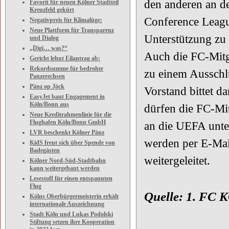
den anderen an d
Favorit für neuen Kölner Stadtteil
Kreuzfeld gekürt
Conference Leagu
Negativpreis für Klimalüge:
Neue Plattform für Transparenz
Unterstützung zu
und Dialog
„Digi… was?“
Auch die FC-Mitg
Gericht lehnt Eilantrag ab:
Rekordsumme für bedrohte
zu einem Ausschl
Panzerechsen
Pänz op Jöck
Vorstand bittet d
EasyJet baut Engagement in
Köln/Bonn aus
dürfen die FC-Mi
Neue Kreditrahmenlinie für die
Flughafen Köln/Bonn GmbH
an die UEFA unte
LVR beschenkt Kölner Pänz
werden per E-Mai
KidS freut sich über Spende von
Badegästen
weitergeleitet.
Kölner Nord-Süd-Stadtbahn
kann weitergebaut werden
Lesestoff für einen entspannten
Flug
Quelle: 1. FC
Kölns Oberbürgermeisterin erhält
internationale Auszeichnung
Stadt Köln und Lukas Podolski
Stiftung setzen ihre Kooperation