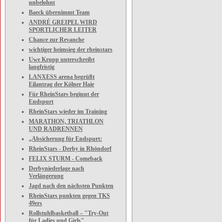
unbelohnt
Baeck übernimmt Team
ANDRÉ GREIPEL WIRD
SPORTLICHER LEITER
Chance zur Revanche
wichtiger heimsieg der rheinstars
Uwe Krupp unterschreibt
langfristig
LANXESS arena begrüßt
Eilantrag der Kölner Haie
Für RheinStars beginnt der
Endspurt
RheinStars wieder im Training
MARATHON, TRIATHLON
UND RADRENNEN
„Absicherung für Endspurt:
RheinStars - Derby in Rhöndorf
FELIX STURM - Comeback
Derbyniederlage nach
Verlängerung
Jagd nach den nächsten Punkten
RheinStars punkten gegen TKS
49ers
Rollstuhlbasketball – "Try-Out
für Ladies und Girls"