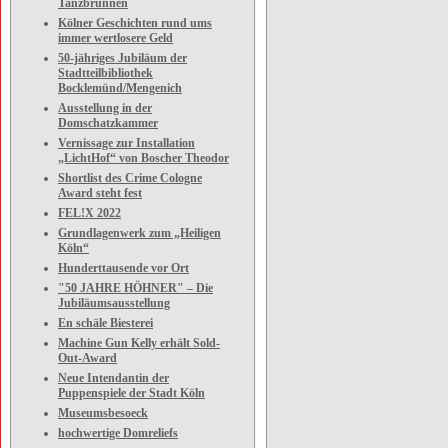
Tanzbrunnen
Kölner Geschichten rund ums
immer wertlosere Geld
50-jähriges Jubiläum der
Stadtteilbibliothek
Bocklemünd/Mengenich
Ausstellung in der
Domschatzkammer
Vernissage zur Installation
„LichtHof“ von Boscher Theodor
Shortlist des Crime Cologne
Award steht fest
FEL!X 2022
Grundlagenwerk zum „Heiligen
Köln“
Hunderttausende vor Ort
"50 JAHRE HÖHNER" – Die
Jubiläumsausstellung
En schäle Biesterei
Machine Gun Kelly erhält Sold-
Out-Award
Neue Intendantin der
Puppenspiele der Stadt Köln
Museumsbesoeck
hochwertige Domreliefs