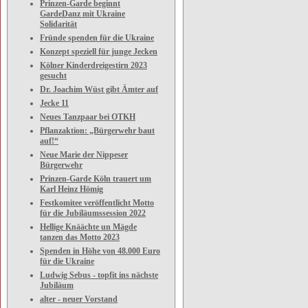
Prinzen-Garde beginnt
GardeDanz mit Ukraine
Solidarität
Fründe spenden für die Ukraine
Konzept speziell für junge Jecken
Kölner Kinderdreigestirn 2023
gesucht
Dr. Joachim Wüst gibt Ämter auf
Jecke 11
Neues Tanzpaar bei OTKH
Pflanzaktion: „Bürgerwehr baut
auf!“
Neue Marie der Nippeser
Bürgerwehr
Prinzen-Garde Köln trauert um
Karl Heinz Hömig
Festkomitee veröffentlicht Motto
für die Jubiläumssession 2022
Hellige Knäächte un Mägde
tanzen das Motto 2023
Spenden in Höhe von 48.000 Euro
für die Ukraine
Ludwig Sebus - topfit ins nächste
Jubiläum
alter - neuer Vorstand