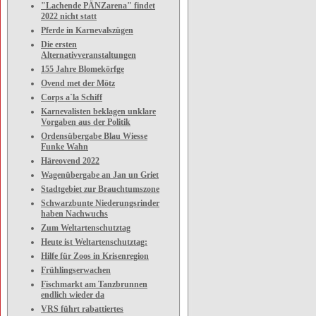
"Lachende PÄNZarena" findet
2022 nicht statt
Pferde in Karnevalszügen
Die ersten
Alternativveranstaltungen
155 Jahre Blomekörfge
Ovend met der Mötz
Corps a`la Schiff
Karnevalisten beklagen unklare
Vorgaben aus der Politik
Ordensübergabe Blau Wiesse
Funke Wahn
Häreovend 2022
Wagenübergabe an Jan un Griet
Stadtgebiet zur Brauchtumszone
Schwarzbunte Niederungsrinder
haben Nachwuchs
Zum Weltartenschutztag
Heute ist Weltartenschutztag:
Hilfe für Zoos in Krisenregion
Frühlingserwachen
Fischmarkt am Tanzbrunnen
endlich wieder da
VRS führt rabattiertes