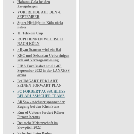
Habana-Gala bei den
Zweijährigen
VORFREUDE AUF DEN 4.
SEPTEMBER
Sport-Highlight in Köln rückt
näher
11. Telekom Cup
RUPI HENNEN WECHSELT
NACH KÖLN
r Ryan Stanton wird ein Hai
KEC und Sebastian Uvira einigen
sich auf Vertragsauflösung
FIBA EuroBasket am 01.-07.
September 2022 in der LANXESS
arena
BAUMGART ERKLÄRT
SEINEN TORWART-PLAN
FC FORDERT AUSSCHLUSS
BELARUSSISCHER TEAMS
Ali Sow - nächster spannender
Zugang bei den RheinStars
Run of Colours fordert Kölner
Firmen heraus
Deutsche Meisterschaft im
Slowpitch 2022
Sicherheit beim Baden