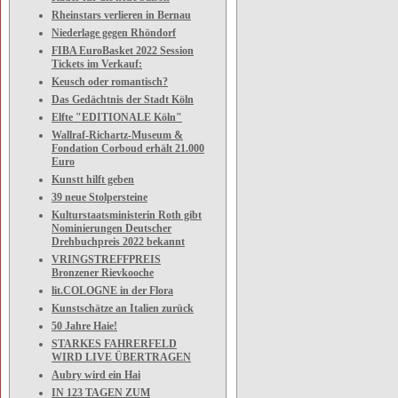
Rheinstars verlieren in Bernau
Niederlage gegen Rhöndorf
FIBA EuroBasket 2022 Session
Tickets im Verkauf:
Keusch oder romantisch?
Das Gedächtnis der Stadt Köln
Elfte "EDITIONALE Köln"
Wallraf-Richartz-Museum &
Fondation Corboud erhält 21.000
Euro
Kunstt hilft geben
39 neue Stolpersteine
Kulturstaatsministerin Roth gibt
Nominierungen Deutscher
Drehbuchpreis 2022 bekannt
VRINGSTREFFPREIS
Bronzener Rievkooche
lit.COLOGNE in der Flora
Kunstschätze an Italien zurück
50 Jahre Haie!
STARKES FAHRERFELD
WIRD LIVE ÜBERTRAGEN
Aubry wird ein Hai
IN 123 TAGEN ZUM