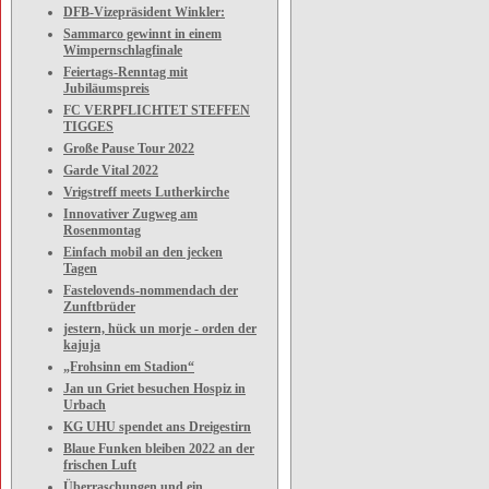
DFB-Vizepräsident Winkler:
Sammarco gewinnt in einem
Wimpernschlagfinale
Feiertags-Renntag mit
Jubiläumspreis
FC VERPFLICHTET STEFFEN
TIGGES
Große Pause Tour 2022
Garde Vital 2022
Vrigstreff meets Lutherkirche
Innovativer Zugweg am
Rosenmontag
Einfach mobil an den jecken
Tagen
Fastelovends-nommendach der
Zunftbrüder
jestern, hück un morje - orden der
kajuja
„Frohsinn em Stadion“
Jan un Griet besuchen Hospiz in
Urbach
KG UHU spendet ans Dreigestirn
Blaue Funken bleiben 2022 an der
frischen Luft
Überraschungen und ein