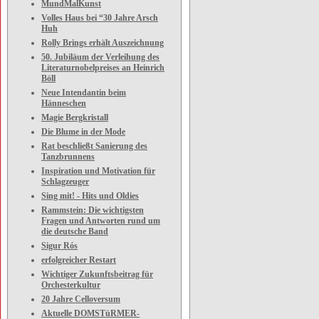
MundMalKunst
Volles Haus bei “30 Jahre Arsch
Huh
Rolly Brings erhält Auszeichnung
50. Jubiläum der Verleihung des
Literaturnobelpreises an Heinrich
Böll
Neue Intendantin beim
Hänneschen
Magie Bergkristall
Die Blume in der Mode
Rat beschließt Sanierung des
Tanzbrunnens
Inspiration und Motivation für
Schlagzeuger
Sing mit! - Hits und Oldies
Rammstein: Die wichtigsten
Fragen und Antworten rund um
die deutsche Band
Sigur Rós
erfolgreicher Restart
Wichtiger Zukunftsbeitrag für
Orchesterkultur
20 Jahre Celloversum
Aktuelle DOMSTüRMER-