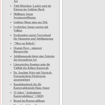
Art
Viele Bützchen, Lacher und ein
Eintrag ins Goldene Buch
Müllemer Junge
Sessionseröffnung
Goldene Muuz ging ans Fkk
Lyskircher Junge starten mit
Vollgas
Festkomitee startet Vorverkauf
für Sitzungen und Jubiläumszug
"Mess op Kölsch"
Orange Days - nippeser
Bürgerwehr
Jubiläumsgala bietet eine Zeitreise
der besonderen Art
Literarisches Komitee zeigt die
Vielfalt des Kölner Karnevals
Dr. Joachim Wüst mit Närrisch-
Europäischem Förderpreis
ausgezeichnet
Kondolenzbuch für die
Karnevalslegende Hans Süper
15 Jahre "Ambulanter
Karnevalsdienst" (AKD)
Brand im Regenwaldhaus