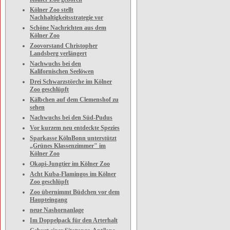
Kölner Zoo stellt
Nachhaltigkeitsstrategie vor
Schöne Nachrichten aus dem
Kölner Zoo
Zoovorstand Christopher
Landsberg verlängert
Nachwuchs bei den
Kalifornischen Seelöwen
Drei Schwarzstörche im Kölner
Zoo geschlüpft
Kälbchen auf dem Clemenshof zu
sehen
Nachwuchs bei den Süd-Pudus
Vor kurzem neu entdeckte Spezies
Sparkasse KölnBonn unterstützt
„Grünes Klassenzimmer" im
Kölner Zoo
Okapi-Jungtier im Kölner Zoo
Acht Kuba-Flamingos im Kölner
Zoo geschlüpft
Zoo übernimmt Büdchen vor dem
Haupteingang
neue Nashornanlage
Im Doppelpack für den Arterhalt