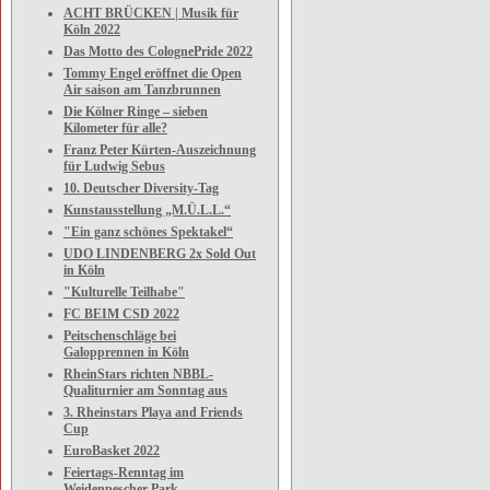
ACHT BRÜCKEN | Musik für
Köln 2022
Das Motto des ColognePride 2022
Tommy Engel eröffnet die Open
Air saison am Tanzbrunnen
Die Kölner Ringe – sieben
Kilometer für alle?
Franz Peter Kürten-Auszeichnung
für Ludwig Sebus
10. Deutscher Diversity-Tag
Kunstausstellung „M.Ü.L.L.“
"Ein ganz schönes Spektakel“
UDO LINDENBERG 2x Sold Out
in Köln
"Kulturelle Teilhabe"
FC BEIM CSD 2022
Peitschenschläge bei
Galopprennen in Köln
RheinStars richten NBBL-
Qualiturnier am Sonntag aus
3. Rheinstars Playa and Friends
Cup
EuroBasket 2022
Feiertags-Renntag im
Weidenpescher Park