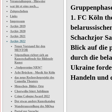
Veranstaltungen - Hinweise
Gruppenphase
wat jitt et söns noch....
Zeitgeschehen
1. FC Köln th
Links
Impressum
belarussisch
Archiv 2019
Archiv 2020
Schachzjor S
Archiv 2021
Archiv 2022
Blick auf die
Neuer Vorstand für den
MENTOR
Stipendium richtet sich an
durch die bel
Kunstschaffende für Bildende
Kunst
Ukraine forde
„Stolpersteine NRW“
Acht Brücken - Musik für Köln
Handeln und 
das neue Rechercheprojekt des
Comedia Theaters
Menschen, Bilder, Orte
Chorweihe feiert Jubiläum
Crime Cologne Award 2022
Der etwas andere Kunstkatalog
Wanderausstellung des MiQua
Portal zur Sprache