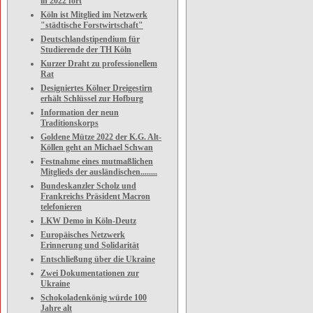
in 2022 fort
Köln ist Mitglied im Netzwerk
"städtische Forstwirtschaft"
Deutschlandstipendium für
Studierende der TH Köln
Kurzer Draht zu professionellem
Rat
Designiertes Kölner Dreigestirn
erhält Schlüssel zur Hofburg
Information der neun
Traditionskorps
Goldene Mütze 2022 der K.G. Alt-
Köllen geht an Michael Schwan
Festnahme eines mutmaßlichen
Mitglieds der ausländischen........
Bundeskanzler Scholz und
Frankreichs Präsident Macron
telefonieren
LKW Demo in Köln-Deutz
Europäisches Netzwerk
Erinnerung und Solidarität
Entschließung über die Ukraine
Zwei Dokumentationen zur
Ukraine
Schokoladenkönig würde 100
Jahre alt