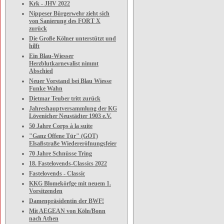
Krk - JHV 2022
Nippeser Bürgerwehr zieht sich
von Sanierung des FORT X
zurück
Die Große Kölner unterstützt und
hilft
Ein Blau-Wiesser
Herzblutkarnevalist nimmt
Abschied
Neuer Vorstand bei Blau Wiesse
Funke Wahn
Dietmar Teuber tritt zurück
Jahreshauptversammlung der KG
Lövenicher Neustädter 1903 e.V.
50 Jahre Corps à la suite
"Ganz Offene Tür" (GOT)
Elsaßstraße Wiedereröfnungsfeier
70 Jahre Schnüsse Tring
18. Fastelovends-Classics 2022
Fastelovends - Classic
KKG Blomekörfge mit neuem 1.
Vorsitzenden
Damenpräsidentin der BWF!
Mit AEGEAN von Köln/Bonn
nach Athen