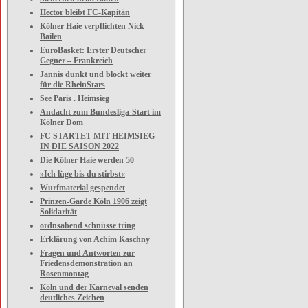
Hector bleibt FC-Kapitän
Kölner Haie verpflichten Nick
Bailen
EuroBasket: Erster Deutscher
Gegner – Frankreich
Jannis dunkt und blockt weiter
für die RheinStars
See Paris . Heimsieg
Andacht zum Bundesliga-Start im
Kölner Dom
FC STARTET MIT HEIMSIEG
IN DIE SAISON 2022
Die Kölner Haie werden 50
»Ich lüge bis du stirbst«
Wurfmaterial gespendet
Prinzen-Garde Köln 1906 zeigt
Solidarität
ordnsabend schnüsse tring
Erklärung von Achim Kaschny
Fragen und Antworten zur
Friedensdemonstration an
Rosenmontag
Köln und der Karneval senden
deutliches Zeichen