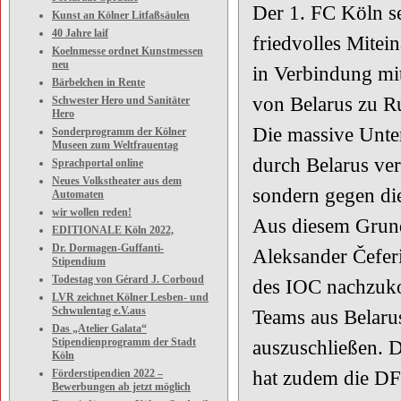
Der 1. FC Köln set
Kunst an Kölner Litfaßsäulen
40 Jahre laif
friedvolles Mitei
Koelnmesse ordnet Kunstmessen
neu
in Verbindung mi
Bärbelchen in Rente
von Belarus zu Ru
Schwester Hero und Sanitäter
Hero
Die massive Unter
Sonderprogramm der Kölner
Museen zum Weltfrauentag
durch Belarus ve
Sprachportal online
Neues Volkstheater aus dem
sondern gegen di
Automaten
wir wollen reden!
Aus diesem Grund
EDITIONALE Köln 2022,
Dr. Dormagen-Guffanti-
Aleksander Čeferi
Stipendium
Todestag von Gérard J. Corboud
des IOC nachzuko
LVR zeichnet Kölner Lesben- und
Schwulentag e.V.aus
Teams aus Belaru
Das „Atelier Galata“
Stipendienprogramm der Stadt
auszuschließen. D
Köln
Förderstipendien 2022 –
hat zudem die DFB
Bewerbungen ab jetzt möglich