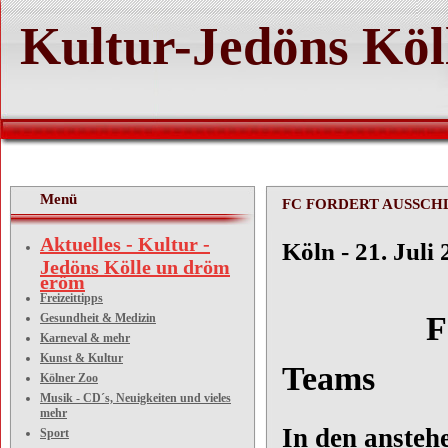
Kultur-Jedöns Köl
Menü
FC FORDERT AUSSCH
Aktuelles - Kultur -
Köln - 21. Juli
Jedöns Kölle un dröm
eröm
Freizeittipps
FC forde
Gesundheit & Medizin
Karneval & mehr
Kunst & Kultur
Teams
Kölner Zoo
Musik - CD´s, Neuigkeiten und vieles
mehr
In den anstehe
Sport