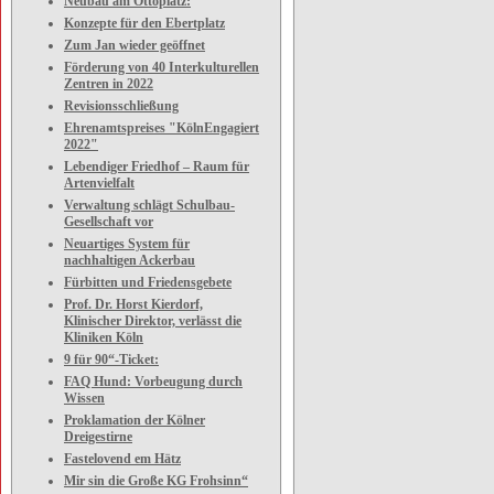
Neubau am Ottoplatz:
Konzepte für den Ebertplatz
Zum Jan wieder geöffnet
Förderung von 40 Interkulturellen
Zentren in 2022
Revisionsschließung
Ehrenamtspreises "KölnEngagiert
2022"
Lebendiger Friedhof – Raum für
Artenvielfalt
Verwaltung schlägt Schulbau-
Gesellschaft vor
Neuartiges System für
nachhaltigen Ackerbau
Fürbitten und Friedensgebete
Prof. Dr. Horst Kierdorf,
Klinischer Direktor, verlässt die
Kliniken Köln
9 für 90“-Ticket:
FAQ Hund: Vorbeugung durch
Wissen
Proklamation der Kölner
Dreigestirne
Fastelovend em Hätz
Mir sin die Große KG Frohsinn“