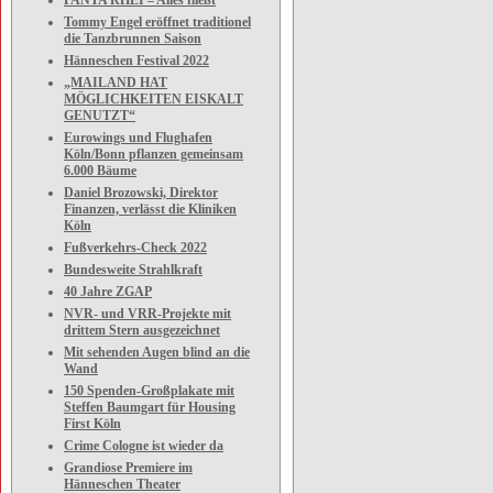
PANTA RHEI – Alles fließt
Tommy Engel eröffnet traditionel
die Tanzbrunnen Saison
Hänneschen Festival 2022
„MAILAND HAT
MÖGLICHKEITEN EISKALT
GENUTZT“
Eurowings und Flughafen
Köln/Bonn pflanzen gemeinsam
6.000 Bäume
Daniel Brozowski, Direktor
Finanzen, verlässt die Kliniken
Köln
Fußverkehrs-Check 2022
Bundesweite Strahlkraft
40 Jahre ZGAP
NVR- und VRR-Projekte mit
drittem Stern ausgezeichnet
Mit sehenden Augen blind an die
Wand
150 Spenden-Großplakate mit
Steffen Baumgart für Housing
First Köln
Crime Cologne ist wieder da
Grandiose Premiere im
Hänneschen Theater