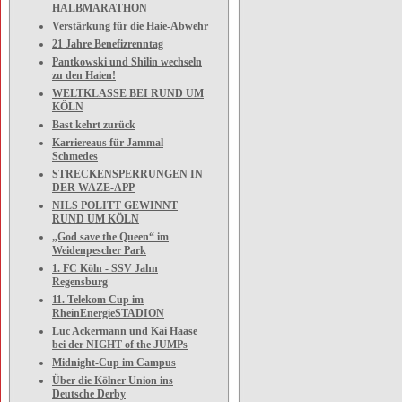
HALBMARATHON
Verstärkung für die Haie-Abwehr
21 Jahre Benefizrenntag
Pantkowski und Shilin wechseln
zu den Haien!
WELTKLASSE BEI RUND UM
KÖLN
Bast kehrt zurück
Karriereaus für Jammal
Schmedes
STRECKENSPERRUNGEN IN
DER WAZE-APP
NILS POLITT GEWINNT
RUND UM KÖLN
„God save the Queen“ im
Weidenpescher Park
1. FC Köln - SSV Jahn
Regensburg
11. Telekom Cup im
RheinEnergieSTADION
Luc Ackermann und Kai Haase
bei der NIGHT of the JUMPs
Midnight-Cup im Campus
Über die Kölner Union ins
Deutsche Derby