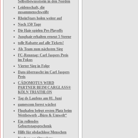
Selbstbewusstsein in den Norden
Leidenschaft, die
zusammenschweißt
RheinStars holen weiter auf
Noch 150 Tage
Die Haie spielen Pre-Playoffs
Junghaie erhalten erneut 5 Sterne
tolle Rabatte auf alle Tickets!
Als Team zum nächsten Sieg
FC-Renntag: Carl Jaspers Preis
im Fokus
Vierter Sieg in Folge
Dato überrascht im Carl Jaspers
Preis
CÁDOMOTUS WIRD
PARTNER BEIM CARGLASS®
KÖLN TRIATHLON
Tag ds Laufens am 01. Juni
gamescom forest wächst
Flughafen belegt ersten Platz beim
Wettbewerb „Büro & Umwelt“
Ein rollendes
Geburtstagsgeschenk
Hilfe für obdachlose Menschen