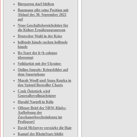
Biergarten darf bleiben
Baumann gibt seine Position mit
Ablauf des 30. September 2022
auf
Neue Geschäftsbereichsleiter für
die Kölner Ernährungsmessen
Deutscher Wald in der Krise
helfende hände suchen helfende
hände
Re-Start der h+h cologne
überzeugt
Solidarität mit der Ukraine:
Online-Impuls: Kriegsbilder auf
dem Smartphone
Marah Woolf und Anna Kupka in
den Spiegel Bestseller Charts
Cenk Özöztürk wird
Generalbevollmächtigter
Harald Naegeli in Köln
Offener Brief der NRW-Klubs:
Aufhebung der
Zuschauerbeschränkung im
Profisport!
David McIntyre verstärkt die Haie
Kampf der RheinStars bleibt