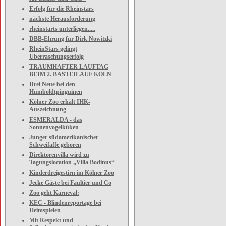
Erfolg für die Rheinstars
nächste Herausforderung
rheinstarts unterliegen.....
DBB-Ehrung für Dirk Nowitzki
RheinStars gelingt
Überraschungserfolg
TRAUMHAFTER LAUFTAG
BEIM 2. BASTEILAUF KÖLN
Drei Neue bei den
Humboldtpinguinen
Kölner Zoo erhält IHK-
Auszeichnung
ESMERALDA - das
Sonnenvogelküken
Junger südamerikanischer
Schweifaffe geboren
Direktorenvilla wird zu
Tagungslocation „Villa Bodinus“
Kinderdreigestirn im Kölner Zoo
Jecke Gäste bei Faultier und Co
Zoo geht Karneval:
KEC - Blindenreportage bei
Heimspielen
Mit Respekt und