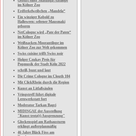
Geburt einer Sitatunga-Antilope
im Kölner Zoo
Erdferkelweibchen „Mandela“
Ein winziger Kobold zu
Halloween: seltener Mausmaki
geboren
NetCologne wird „Pate der Paten“
im Kölner Zoo
Weißnacken-Moorantilope im
Kölner Zoo zur Welt gekommen
Swiss cuisine trifft Swiss noir
Holger Czukay Preis für
Popmusik der Stadt Köln 2022
schrill, bunt und laut
Die Crime Cologne im Clouth 104
Mit ClickRhein durch die Region
Kunst an Litfaßsäulen
Vringstreff führt digitale
Lernwerkstatt fort
Moderator Tarkan Bagci
MIDISGAE der Ausstellung
"Kunst trotz(t) Ausgrenzung"
Glockenspiel am Rathausturm
erklingt außerplanmäßig
46 Jahre Bläck Föss am