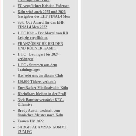
FC verpflichtet Kristian Pedersen
Köln wird auch 2025 und 2026
Gastgeber des EHF FINAL4 Men
Sold-Out-Award für das EHF
FINAL4 Men 2022
1. FC Köln - Eric Martel von RB
Leipzig verpflichtet.
FRANZÖSISCHE HELDEN
UND KÖLNER KAMPF
1. FC - Baumgart bis 2024
verlängert
1. FC - Stimmen aus dem
Trainingslager
Das reizt uns an diesem Club
150.000 Tickets verkauft
EuroBasket-Minifestival in Köln
RheinStars bleiben in der ProB
Nick Baptiste verstärkt KEC-
Offensive
Brady Austin wechselt vom
finnischen Meister nach Köln
Frauen EM 2022
SARGIS ADAMYAN KOMMT
ZUM FC