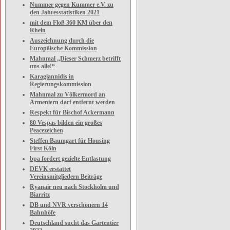
Nummer gegen Kummer e.V. zu
den Jahresstatistiken 2021
mit dem Floß 360 KM über den
Rhein
Auszeichnung durch die
Europäische Kommission
Mahnmal „Dieser Schmerz betrifft
uns alle!“
Karagiannidis in
Regierungskommission
Mahnmal zu Völkermord an
Armeniern darf entfernt werden
Respekt für Bischof Ackermann
80 Vespas bilden ein großes
Peacezeichen
Steffen Baumgart für Housing
First Köln
bpa fordert gezielte Entlastung
DEVK erstattet
Vereinsmitgliedern Beiträge
Ryanair neu nach Stockholm und
Biarritz
DB und NVR verschönern 14
Bahnhöfe
Deutschland sucht das Gartentier