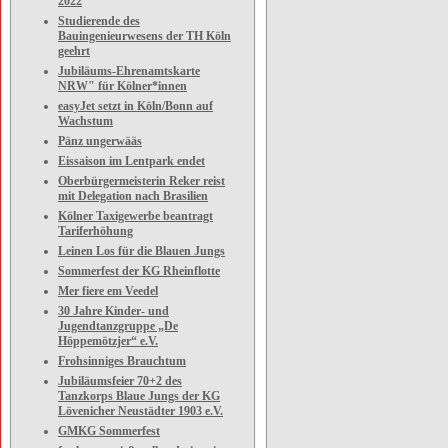
2022
Studierende des
Bauingenieurwesens der TH Köln
geehrt
Jubiläums-Ehrenamtskarte
NRW" für Kölner*innen
easyJet setzt in Köln/Bonn auf
Wachstum
Pänz ungerwääs
Eissaison im Lentpark endet
Oberbürgermeisterin Reker reist
mit Delegation nach Brasilien
Kölner Taxigewerbe beantragt
Tariferhöhung
Leinen Los für die Blauen Jungs
Sommerfest der KG Rheinflotte
Mer fiere em Veedel
30 Jahre Kinder- und
Jugendtanzgruppe „De
Höppemötzjer“ e.V.
Frohsinniges Brauchtum
Jubiläumsfeier 70+2 des
Tanzkorps Blaue Jungs der KG
Lövenicher Neustädter 1903 e.V.
GMKG Sommerfest