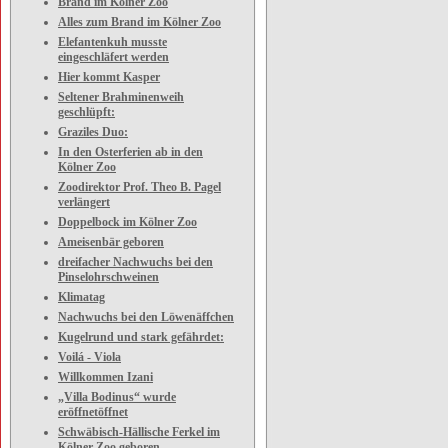
Brand im Kölner Zoo
Alles zum Brand im Kölner Zoo
Elefantenkuh musste
eingeschläfert werden
Hier kommt Kasper
Seltener Brahminenweih
geschlüpft:
Graziles Duo:
In den Osterferien ab in den
Kölner Zoo
Zoodirektor Prof. Theo B. Pagel
verlängert
Doppelbock im Kölner Zoo
Ameisenbär geboren
dreifacher Nachwuchs bei den
Pinselohrschweinen
Klimatag
Nachwuchs bei den Löwenäffchen
Kugelrund und stark gefährdet:
Voilá - Viola
Willkommen Izani
„Villa Bodinus“ wurde
eröffnetöffnet
Schwäbisch-Hällische Ferkel im
Kölner Zoo geboren