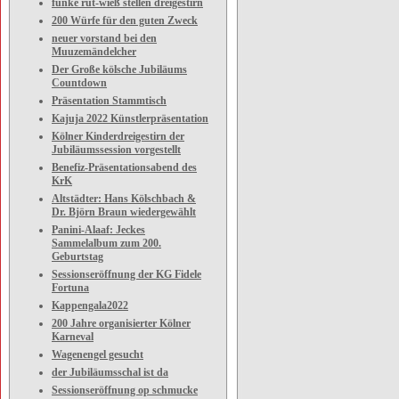
funke rut-wieß stellen dreigestirn
200 Würfe für den guten Zweck
neuer vorstand bei den
Muuzemändelcher
Der Große kölsche Jubiläums
Countdown
Präsentation Stammtisch
Kajuja 2022 Künstlerpräsentation
Kölner Kinderdreigestirn der
Jubiläumssession vorgestellt
Benefiz-Präsentationsabend des
KrK
Altstädter: Hans Kölschbach &
Dr. Björn Braun wiedergewählt
Panini-Alaaf: Jeckes
Sammelalbum zum 200.
Geburtstag
Sessionseröffnung der KG Fidele
Fortuna
Kappengala2022
200 Jahre organisierter Kölner
Karneval
Wagenengel gesucht
der Jubiläumsschal ist da
Sessionseröffnung op schmucke