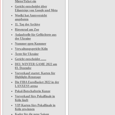
MieterTicket ein
Gericht entscheidet über
Eilanträge von Google und Meta
Woelki hat Amtsverzicht
angeboten
11. Tag der Archive
Riesenrad am Zoo
Anlaufstelle für Geflüchtete aus
der Ukraine
Nummer ggen Kummer
Verwaltungsgericht Köln
Ärzte für Ukraine
Gericht entscheidet .......
DEL WINTER GAME 2022 am
03. Dezembe
Vorverkauf startet: Karten für
Highlight-Renntage
Die FIBA EuroBasket 2022 in der
LANXESS arena
Pokal-Botschafterin Kunze
Vorverkauf fürs Pokalfinale in
Köln läuft
VIP-Karten fürs Pokalfinale in
Köln gewinnen
Kader für die neue Saison