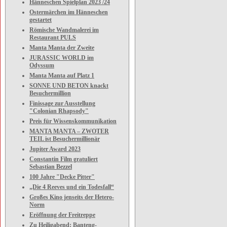
Hänneschen Spielplan 2023 /24
Ostermärchen im Hänneschen
gestartet
Römische Wandmalerei im
Restaurant PULS
Manta Manta der Zweite
JURASSIC WORLD im
Odyssum
Manta Manta auf Platz 1
SONNE UND BETON knackt
Besuchermillion
Finissage zur Ausstellung
"Colonian Rhapsody"
Preis für Wissenskommunikation
MANTA MANTA – ZWOTER
TEIL ist Besuchermillionär
Jupiter Award 2023
Constantin Film gratuliert
Sebastian Bezzel
100 Jahre "Decke Pitter"
„Die 4 Reeves und ein Todesfall“
Großes Kino jenseits der Hetero-
Norm
Eröffnung der Freitreppe
Zu Heiligabend: Banteng-