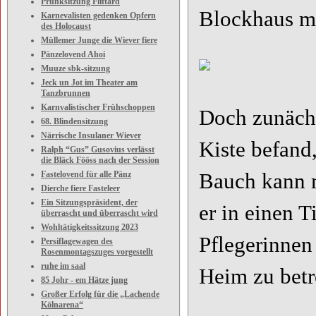
Prunksitzung Flittard
Blockhaus m
Karnevalisten gedenken Opfern
des Holocaust
Müllemer Junge die Wiever fiere
Pänzelovend Ahoi
Muuze sbk-sitzung
Jeck un Jot im Theater am
Tanzbrunnen
Karnvalistischer Frühschoppen
Doch zunächs
68. Blindensitzung
Närrische Insulaner Wiever
Kiste befand
Ralph “Gus” Gusovius verlässt
die Bläck Fööss nach der Session
Fastelovend für alle Pänz
Bauch kann 
Dierche fiere Fasteleer
Ein Sitzungspräsident, der
er in einen T
überrascht und überrascht wird
Wohltätigkeitssitzung 2023
Pflegerinnen
Persiflagewagen des
Rosenmontagszuges vorgestellt
ruhe im saal
Heim zu betr
85 Johr - em Hätze jung
Großer Erfolg für die „Lachende
Kölnarena“