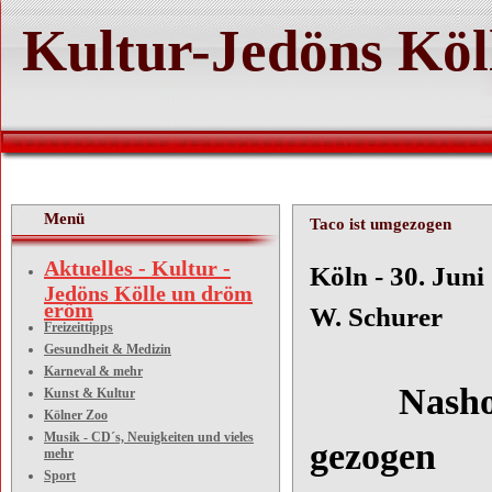
Kultur-Jedöns Köl
Menü
Taco ist umgezogen
Aktuelles - Kultur -
Köln - 3
Jedöns Kölle un dröm
eröm
W. Schurer
Freizeittipps
Gesundheit & Medizin
Karneval & mehr
Nashornbu
Kunst & Kultur
Kölner Zoo
Musik - CD´s, Neuigkeiten und vieles
gezogen
mehr
Sport