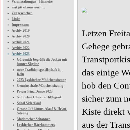
Veranstaltungen - Hinweise
wat jitt et söns noch....
Zeitgeschehen
Links
Impressum
Archiv 2019
Letzen Freit
Archiv 2020
Archiv 2021
Gehege gebra
Archiv 2022
Archiv 2023
Transtportki
Gürzenich begrüßt die Jecken mit
bunter Skyline
neue Traditionsgesellschaft in
das einige 
Köln
2023 Lyskircher Mädchensitzung
hob den Cont
GemeinschaftsMädchensitzung
Porzer Pänz Dance 2023
sicher zum n
Nubbeline Chakira Hildegard
Schäl Sick Alaaf
Grosse Jubiläums-Alaaf & Helau-
Kiste direkt
Sitzung
Madämcher Schoppen
aus der Trans
Lyskircher Härekommers