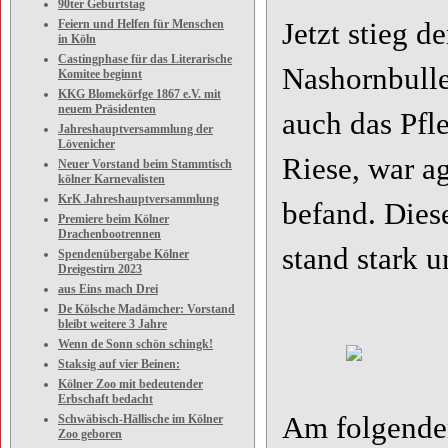
90ter Geburtstag
Feiern und Helfen für Menschen
Jetzt stieg d
in Köln
Castingphase für das Literarische
Nashornbullen
Komitee beginnt
KKG Blomekörfge 1867 e.V. mit
neuem Präsidenten
auch das Pfle
Jahreshauptversammlung der
Lövenicher
Riese, war ag
Neuer Vorstand beim Stammtisch
kölner Karnevalisten
KrK Jahreshauptversammlung
befand. Dies
Premiere beim Kölner
Drachenbootrennen
stand stark u
Spendenübergabe Kölner
Dreigestirn 2023
aus Eins mach Drei
De Kölsche Madämcher: Vorstand
bleibt weitere 3 Jahre
Wenn de Sonn schön schingk!
Staksig auf vier Beinen:
Kölner Zoo mit bedeutender
Erbschaft bedacht
Am folgende
Schwäbisch-Hällische im Kölner
Zoo geboren