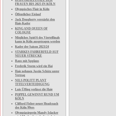
DFB-POKALFINALE DER
FRAUEN BIS 2025 IN KÖLN
Olympisches Flair in Köln
Öffentlicher Eislauf
Jack Dougherty verstärkt den
Haie-Kader
KING AND QUEEN OF
COLOGNE
Mögliches Spiel 6 des Viertelfinals
kann in Köln ausgetragen werden
Kader der Saison 2023/24
STARKES FAHRERFELD AUF
NEUER STRECKE
Raus mit Applaus
Frederik Storm wird ein Hai
Haie nehmen Justin Schütz unter
Vertrag
NILS POLITT PLANT
TITELVERTEIDIGUNG
Luis Üffing verlässt die Haie
POPPEL GEWINNT RUND UM
KÖLN
Clifford Fisher neuer Headcoach
der Köln 99ers
Olympiasiegerin Mandy Islacker