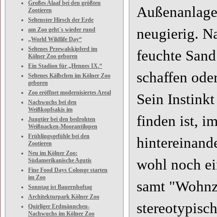
Großes Alaaf bei den größten
Außenanlage.
Zootieren
Seltenster Hirsch der Erde
neugierig. N
am Zoo geht´s wieder rund
„World Wildlife Day“
Seltenes Przewalskipferd im
feuchte Sand
Kölner Zoo geboren
Ein Stadion für „Hennes IX.“
schaffen ode
Seltenes Kälbchen im Kölner Zoo
geboren
Zoo eröffnet modernisiertes Areal
Sein Instink
Nachwuchs bei den
Weißkopfsakis im
finden ist, 
Jungtier bei den bedrohten
Weißnacken-Moorantilopen
Frühlingsgefühle bei den
hintereinande
Zootieren
Neu im Kölner Zoo:
wohl noch ei
Südamerikanische Agutis
Fine Food Days Colonge starten
im Zoo
samt "Wohnzi
Sonntag ist Bauernhoftag
Architekturpark Kölner Zoo
stereotypisch
Quirliger Erdmännchen-
Nachwuchs im Kölner Zoo