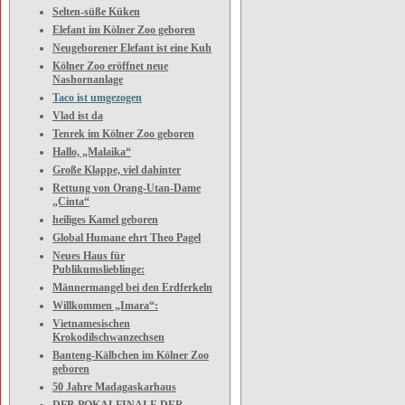
Selten-süße Küken
Elefant im Kölner Zoo geboren
Neugeborener Elefant ist eine Kuh
Kölner Zoo eröffnet neue
Nashornanlage
Taco ist umgezogen
Vlad ist da
Tenrek im Kölner Zoo geboren
Hallo, „Malaika“
Große Klappe, viel dahinter
Rettung von Orang-Utan-Dame
„Cinta“
heiliges Kamel geboren
Global Humane ehrt Theo Pagel
Neues Haus für
Publikumslieblinge:
Männermangel bei den Erdferkeln
Willkommen „Imara“:
Vietnamesischen
Krokodilschwanzechsen
Banteng-Kälbchen im Kölner Zoo
geboren
50 Jahre Madagaskarhaus