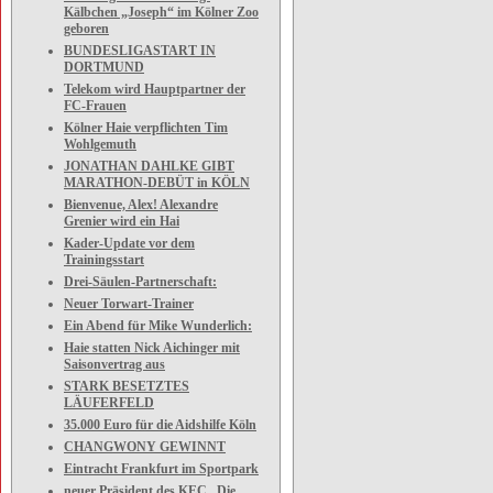
Kälbchen „Joseph“ im Kölner Zoo
geboren
BUNDESLIGASTART IN
DORTMUND
Telekom wird Hauptpartner der
FC-Frauen
Kölner Haie verpflichten Tim
Wohlgemuth
JONATHAN DAHLKE GIBT
MARATHON-DEBÜT in KÖLN
Bienvenue, Alex! Alexandre
Grenier wird ein Hai
Kader-Update vor dem
Trainingsstart
Drei-Säulen-Partnerschaft:
Neuer Torwart-Trainer
Ein Abend für Mike Wunderlich:
Haie statten Nick Aichinger mit
Saisonvertrag aus
STARK BESETZTES
LÄUFERFELD
35.000 Euro für die Aidshilfe Köln
CHANGWONY GEWINNT
Eintracht Frankfurt im Sportpark
neuer Präsident des KEC „Die