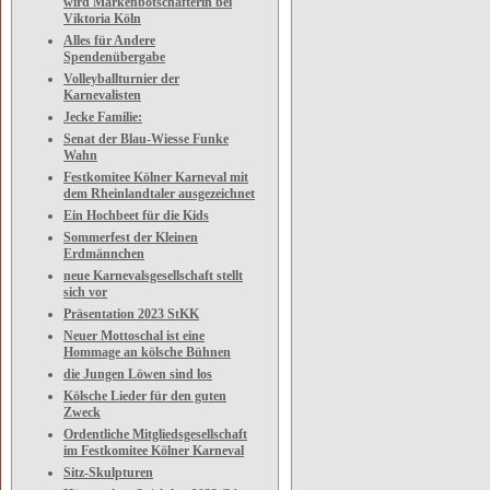
wird Markenbotschafterin bei
Viktoria Köln
Alles für Andere
Spendenübergabe
Volleyballturnier der
Karnevalisten
Jecke Familie:
Senat der Blau-Wiesse Funke
Wahn
Festkomitee Kölner Karneval mit
dem Rheinlandtaler ausgezeichnet
Ein Hochbeet für die Kids
Sommerfest der Kleinen
Erdmännchen
neue Karnevalsgesellschaft stellt
sich vor
Präsentation 2023 StKK
Neuer Mottoschal ist eine
Hommage an kölsche Bühnen
die Jungen Löwen sind los
Kölsche Lieder für den guten
Zweck
Ordentliche Mitgliedsgesellschaft
im Festkomitee Kölner Karneval
Sitz-Skulpturen