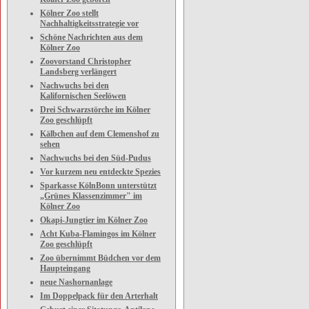
Kölner Zoo stellt
Nachhaltigkeitsstrategie vor
Schöne Nachrichten aus dem
Kölner Zoo
Zoovorstand Christopher
Landsberg verlängert
Nachwuchs bei den
Kalifornischen Seelöwen
Drei Schwarzstörche im Kölner
Zoo geschlüpft
Kälbchen auf dem Clemenshof zu
sehen
Nachwuchs bei den Süd-Pudus
Vor kurzem neu entdeckte Spezies
Sparkasse KölnBonn unterstützt
„Grünes Klassenzimmer" im
Kölner Zoo
Okapi-Jungtier im Kölner Zoo
Acht Kuba-Flamingos im Kölner
Zoo geschlüpft
Zoo übernimmt Büdchen vor dem
Haupteingang
neue Nashornanlage
Im Doppelpack für den Arterhalt