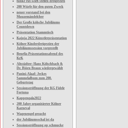
funke rut-wieß stellen dreigestirn
200 Würfe für den guten Zweck
neuer vorstand bei den
Muuzemändelcher
Der Große kölsche Jubiläums
Countdown
Präsentation Stammtisch
Kajuja 2022 Künstlerpräsentation
Kölner Kinderdreigestirn der
Jubiläumssession vorgestellt
Benefiz-Präsentationsabend des
KrK
Altstädter: Hans Kölschbach &
Dr. Björn Braun wiedergewählt
Panini-Alaaf: Jeckes
Sammelalbum zum 200.
Geburtstag
Sessionseröffnung der KG Fidele
Fortuna
Kappengala2022
200 Jahre organisierter Kölner
Karneval
Wagenengel gesucht
der Jubiläumsschal ist da
Sessionseröffnung op schmucke