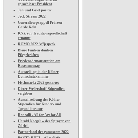
sprachloser Präsident
Jan und Griet positiv
Jeck Stream 2022
Generalkorpsappell Prinzen-
Garde Köln
KNZ zur Traditionsgesellschaft
ernannt
ROMO 2022 Affjespeck
Blaue Funken danken
Pflegekräften
Friedensdemonstration am
Rosenmontag
Ausstellung in der Kölner
Domschatzkammer
Fischmarkt 2022 gestartet
Dieter-Wellershoff-Stipendien
vergeben
Ausschreibung der Kölner
Stipendien für Kinder- und
Jugendliteratur
Roncalli - All for Art for All
Harald Naegeli – der Sprayer von
Zürich
Partnerland der gamescom 2022