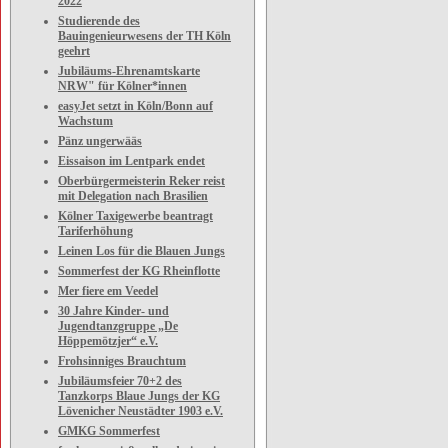
2022
Studierende des
Bauingenieurwesens der TH Köln
geehrt
Jubiläums-Ehrenamtskarte
NRW" für Kölner*innen
easyJet setzt in Köln/Bonn auf
Wachstum
Pänz ungerwääs
Eissaison im Lentpark endet
Oberbürgermeisterin Reker reist
mit Delegation nach Brasilien
Kölner Taxigewerbe beantragt
Tariferhöhung
Leinen Los für die Blauen Jungs
Sommerfest der KG Rheinflotte
Mer fiere em Veedel
30 Jahre Kinder- und
Jugendtanzgruppe „De
Höppemötzjer“ e.V.
Frohsinniges Brauchtum
Jubiläumsfeier 70+2 des
Tanzkorps Blaue Jungs der KG
Lövenicher Neustädter 1903 e.V.
GMKG Sommerfest