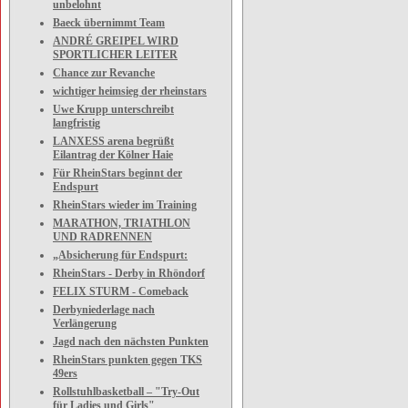
unbelohnt
Baeck übernimmt Team
ANDRÉ GREIPEL WIRD
SPORTLICHER LEITER
Chance zur Revanche
wichtiger heimsieg der rheinstars
Uwe Krupp unterschreibt
langfristig
LANXESS arena begrüßt
Eilantrag der Kölner Haie
Für RheinStars beginnt der
Endspurt
RheinStars wieder im Training
MARATHON, TRIATHLON
UND RADRENNEN
„Absicherung für Endspurt:
RheinStars - Derby in Rhöndorf
FELIX STURM - Comeback
Derbyniederlage nach
Verlängerung
Jagd nach den nächsten Punkten
RheinStars punkten gegen TKS
49ers
Rollstuhlbasketball – "Try-Out
für Ladies und Girls"