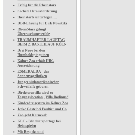
Erfolg für die Rheinstars
nächste Herausforderung
rheinstarts unterliegen.....
DBB-Ehrung für Dirk Nowitzki
RheinStars gelingt
Überraschungserfolg
TRAUMHAFTER LAUFTAG
BEIM 2. BASTEILAUF KÖLN
Drei Neue bei den
Humboldtpinguinen
Kölner Zoo erhält IHK-
Auszeichnung
ESMERALDA - das
Sonnenvogelküken
Junger südamerikanischer
Schweifaffe geboren
Direktorenvilla wird zu
Tagungslocation „Villa Bodinus“
Kinderdreigestirn im Kölner Zoo
Jecke Gäste bei Faultier und Co
Zoo geht Karneval:
KEC - Blindenreportage bei
Heimspielen
Mit Respekt und