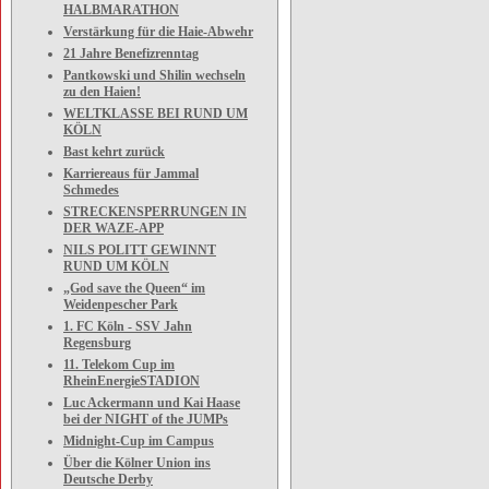
HALBMARATHON
Verstärkung für die Haie-Abwehr
21 Jahre Benefizrenntag
Pantkowski und Shilin wechseln
zu den Haien!
WELTKLASSE BEI RUND UM
KÖLN
Bast kehrt zurück
Karriereaus für Jammal
Schmedes
STRECKENSPERRUNGEN IN
DER WAZE-APP
NILS POLITT GEWINNT
RUND UM KÖLN
„God save the Queen“ im
Weidenpescher Park
1. FC Köln - SSV Jahn
Regensburg
11. Telekom Cup im
RheinEnergieSTADION
Luc Ackermann und Kai Haase
bei der NIGHT of the JUMPs
Midnight-Cup im Campus
Über die Kölner Union ins
Deutsche Derby