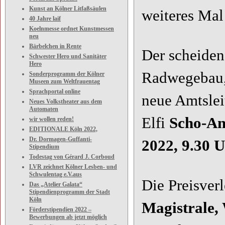
Kunst an Kölner Litfaßsäulen
weiteres Mal 
40 Jahre laif
Koelnmesse ordnet Kunstmessen
neu
Bärbelchen in Rente
Der scheiden
Schwester Hero und Sanitäter
Hero
Radwegebau
Sonderprogramm der Kölner
Museen zum Weltfrauentag
Sprachportal online
neue Amtslei
Neues Volkstheater aus dem
Automaten
Elfi
Scho-An
wir wollen reden!
EDITIONALE Köln 2022,
Dr. Dormagen-Guffanti-
2022, 9.30 
Stipendium
Todestag von Gérard J. Corboud
LVR zeichnet Kölner Lesben- und
Schwulentag e.V.aus
Die Preisverl
Das „Atelier Galata“
Stipendienprogramm der Stadt
Köln
Magistrale,
Förderstipendien 2022 –
Bewerbungen ab jetzt möglich