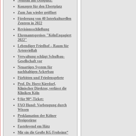
Neubau am Ottoplatz:
Konzepte für den Ebertplatz
Zum Jan wieder geöffnet
Förderung von 40 Interkulturellen
Zentren in 2022
Revisionsschließung
Ehrenamtspreises "KölnEngagiert
2022"
Lebendiger Friedhof – Raum für
Artenvielfalt
Verwaltung schlägt Schulbau-
Gesellschaft vor
Neuartiges System für
nachhaltigen Ackerbau
Fürbitten und Friedensgebete
Prof. Dr. Horst Kierdorf,
Klinischer Direktor, verlässt die
Kliniken Köln
9 für 90“-Ticket:
FAQ Hund: Vorbeugung durch
Wissen
Proklamation der Kölner
Dreigestirne
Fastelovend em Hätz
Mir sin die Große KG Frohsinn“