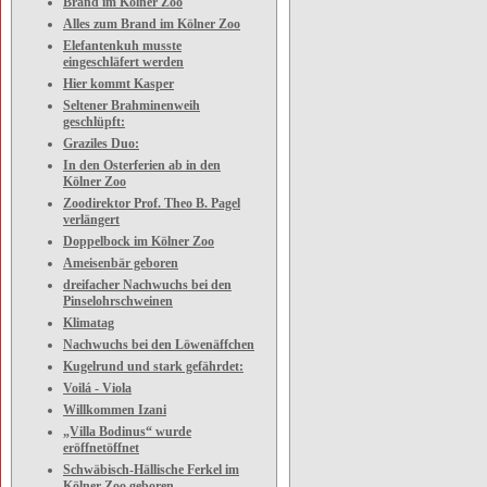
Brand im Kölner Zoo
Alles zum Brand im Kölner Zoo
Elefantenkuh musste
eingeschläfert werden
Hier kommt Kasper
Seltener Brahminenweih
geschlüpft:
Graziles Duo:
In den Osterferien ab in den
Kölner Zoo
Zoodirektor Prof. Theo B. Pagel
verlängert
Doppelbock im Kölner Zoo
Ameisenbär geboren
dreifacher Nachwuchs bei den
Pinselohrschweinen
Klimatag
Nachwuchs bei den Löwenäffchen
Kugelrund und stark gefährdet:
Voilá - Viola
Willkommen Izani
„Villa Bodinus“ wurde
eröffnetöffnet
Schwäbisch-Hällische Ferkel im
Kölner Zoo geboren