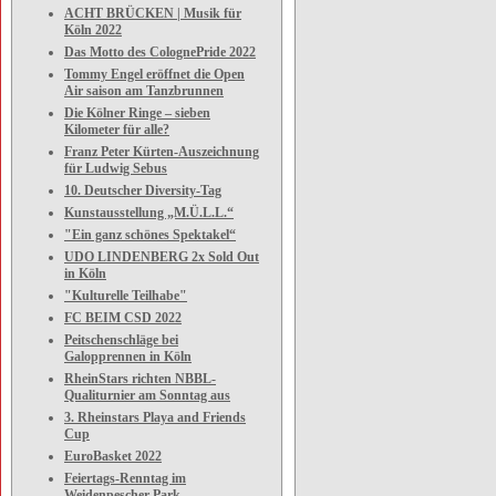
ACHT BRÜCKEN | Musik für
Köln 2022
Das Motto des ColognePride 2022
Tommy Engel eröffnet die Open
Air saison am Tanzbrunnen
Die Kölner Ringe – sieben
Kilometer für alle?
Franz Peter Kürten-Auszeichnung
für Ludwig Sebus
10. Deutscher Diversity-Tag
Kunstausstellung „M.Ü.L.L.“
"Ein ganz schönes Spektakel“
UDO LINDENBERG 2x Sold Out
in Köln
"Kulturelle Teilhabe"
FC BEIM CSD 2022
Peitschenschläge bei
Galopprennen in Köln
RheinStars richten NBBL-
Qualiturnier am Sonntag aus
3. Rheinstars Playa and Friends
Cup
EuroBasket 2022
Feiertags-Renntag im
Weidenpescher Park