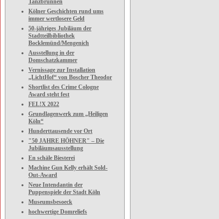
Tanzbrunnen
Kölner Geschichten rund ums
immer wertlosere Geld
50-jähriges Jubiläum der
Stadtteilbibliothek
Bocklemünd/Mengenich
Ausstellung in der
Domschatzkammer
Vernissage zur Installation
„LichtHof“ von Boscher Theodor
Shortlist des Crime Cologne
Award steht fest
FEL!X 2022
Grundlagenwerk zum „Heiligen
Köln“
Hunderttausende vor Ort
"50 JAHRE HÖHNER" – Die
Jubiläumsausstellung
En schäle Biesterei
Machine Gun Kelly erhält Sold-
Out-Award
Neue Intendantin der
Puppenspiele der Stadt Köln
Museumsbesoeck
hochwertige Domreliefs