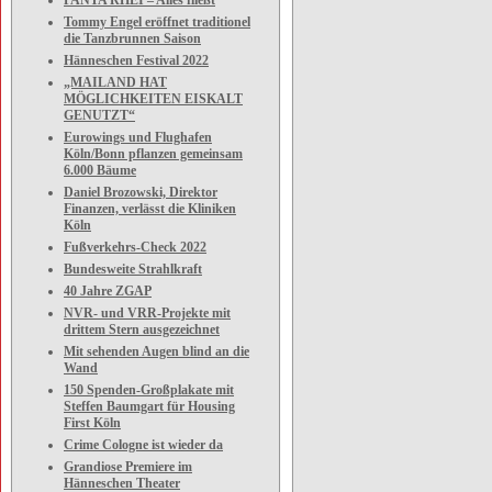
PANTA RHEI – Alles fließt
Tommy Engel eröffnet traditionel
die Tanzbrunnen Saison
Hänneschen Festival 2022
„MAILAND HAT
MÖGLICHKEITEN EISKALT
GENUTZT“
Eurowings und Flughafen
Köln/Bonn pflanzen gemeinsam
6.000 Bäume
Daniel Brozowski, Direktor
Finanzen, verlässt die Kliniken
Köln
Fußverkehrs-Check 2022
Bundesweite Strahlkraft
40 Jahre ZGAP
NVR- und VRR-Projekte mit
drittem Stern ausgezeichnet
Mit sehenden Augen blind an die
Wand
150 Spenden-Großplakate mit
Steffen Baumgart für Housing
First Köln
Crime Cologne ist wieder da
Grandiose Premiere im
Hänneschen Theater