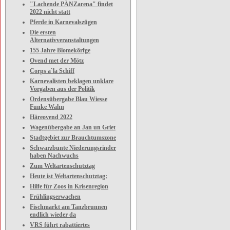
"Lachende PÄNZarena" findet
2022 nicht statt
Pferde in Karnevalszügen
Die ersten
Alternativveranstaltungen
155 Jahre Blomekörfge
Ovend met der Mötz
Corps a`la Schiff
Karnevalisten beklagen unklare
Vorgaben aus der Politik
Ordensübergabe Blau Wiesse
Funke Wahn
Häreovend 2022
Wagenübergabe an Jan un Griet
Stadtgebiet zur Brauchtumszone
Schwarzbunte Niederungsrinder
haben Nachwuchs
Zum Weltartenschutztag
Heute ist Weltartenschutztag:
Hilfe für Zoos in Krisenregion
Frühlingserwachen
Fischmarkt am Tanzbrunnen
endlich wieder da
VRS führt rabattiertes