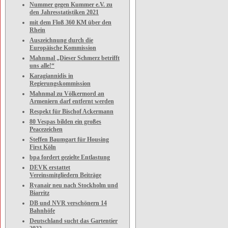
Nummer gegen Kummer e.V. zu
den Jahresstatistiken 2021
mit dem Floß 360 KM über den
Rhein
Auszeichnung durch die
Europäische Kommission
Mahnmal „Dieser Schmerz betrifft
uns alle!“
Karagiannidis in
Regierungskommission
Mahnmal zu Völkermord an
Armeniern darf entfernt werden
Respekt für Bischof Ackermann
80 Vespas bilden ein großes
Peacezeichen
Steffen Baumgart für Housing
First Köln
bpa fordert gezielte Entlastung
DEVK erstattet
Vereinsmitgliedern Beiträge
Ryanair neu nach Stockholm und
Biarritz
DB und NVR verschönern 14
Bahnhöfe
Deutschland sucht das Gartentier