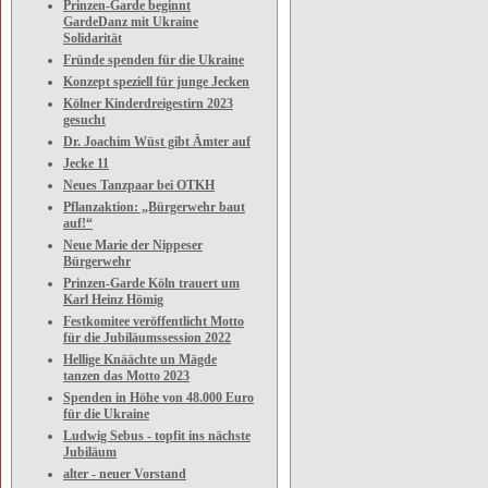
Prinzen-Garde beginnt
GardeDanz mit Ukraine
Solidarität
Fründe spenden für die Ukraine
Konzept speziell für junge Jecken
Kölner Kinderdreigestirn 2023
gesucht
Dr. Joachim Wüst gibt Ämter auf
Jecke 11
Neues Tanzpaar bei OTKH
Pflanzaktion: „Bürgerwehr baut
auf!“
Neue Marie der Nippeser
Bürgerwehr
Prinzen-Garde Köln trauert um
Karl Heinz Hömig
Festkomitee veröffentlicht Motto
für die Jubiläumssession 2022
Hellige Knäächte un Mägde
tanzen das Motto 2023
Spenden in Höhe von 48.000 Euro
für die Ukraine
Ludwig Sebus - topfit ins nächste
Jubiläum
alter - neuer Vorstand