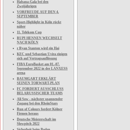
Habana-Gala bei den
Zweijährigen
VORFREUDE AUF DEN 4.
SEPTEMBER
Sport-Highlight in Köln rückt
näher
11. Telekom Cup
RUPI HENNEN WECHSELT
NACH KÖLN
r Ryan Stanton wird ein Hai
KEC und Sebastian Uvira einigen
sich auf Vertragsauflösung
FIBA EuroBasket am 01.-07.
September 2022 in der LANXESS
arena
BAUMGART ERKLÄRT
SEINEN TORWART-PLAN
FC FORDERT AUSSCHLUSS
BELARUSSISCHER TEAMS
Ali Sow - nächster spannender
Zugang bei den RheinStars
Run of Colours fordert Kölner
Firmen heraus
Deutsche Meisterschaft im
Slowpitch 2022
Sicherheit beim Baden