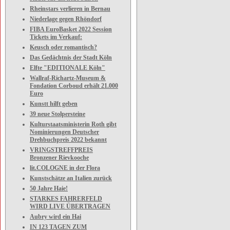
Rheinstars verlieren in Bernau
Niederlage gegen Rhöndorf
FIBA EuroBasket 2022 Session
Tickets im Verkauf:
Keusch oder romantisch?
Das Gedächtnis der Stadt Köln
Elfte "EDITIONALE Köln"
Wallraf-Richartz-Museum &
Fondation Corboud erhält 21.000
Euro
Kunstt hilft geben
39 neue Stolpersteine
Kulturstaatsministerin Roth gibt
Nominierungen Deutscher
Drehbuchpreis 2022 bekannt
VRINGSTREFFPREIS
Bronzener Rievkooche
lit.COLOGNE in der Flora
Kunstschätze an Italien zurück
50 Jahre Haie!
STARKES FAHRERFELD
WIRD LIVE ÜBERTRAGEN
Aubry wird ein Hai
IN 123 TAGEN ZUM