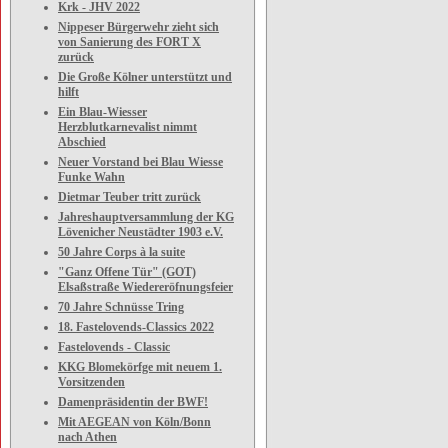
Krk - JHV 2022
Nippeser Bürgerwehr zieht sich
von Sanierung des FORT X
zurück
Die Große Kölner unterstützt und
hilft
Ein Blau-Wiesser
Herzblutkarnevalist nimmt
Abschied
Neuer Vorstand bei Blau Wiesse
Funke Wahn
Dietmar Teuber tritt zurück
Jahreshauptversammlung der KG
Lövenicher Neustädter 1903 e.V.
50 Jahre Corps à la suite
"Ganz Offene Tür" (GOT)
Elsaßstraße Wiedereröfnungsfeier
70 Jahre Schnüsse Tring
18. Fastelovends-Classics 2022
Fastelovends - Classic
KKG Blomekörfge mit neuem 1.
Vorsitzenden
Damenpräsidentin der BWF!
Mit AEGEAN von Köln/Bonn
nach Athen