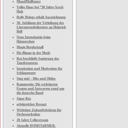
MundMalKunst
Volles Haus bei “30 Jahre Arsch
Huh
Rolly Brings erhält Auszeichnung
50. Jubiläum der Verleihung des
Literaturnobelpreises an Heinrich
Böll
Neue Intendantin beim
Hänneschen
Magie Bergkristall
Die Blume in der Mode
Rat beschließt Sanierung des
Tanzbrunnens
Inspiration und Motivation für
Schlagzeuger
Sing mit! - Hits und Oldies
Rammstein: Die wichtigsten
Fragen und Antworten rund um
die deutsche Band
Sigur Rós
erfolgreicher Restart
Wichtiger Zukunftsbeitrag für
Orchesterkultur
20 Jahre Celloversum
Aktuelle DOMSTüRMER-