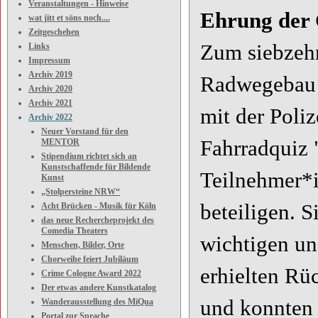
Veranstaltungen - Hinweise
Ehrung der 
wat jitt et söns noch....
Zeitgeschehen
Zum siebzehn
Links
Impressum
Archiv 2019
Radwegebau 
Archiv 2020
Archiv 2021
mit der Poli
Archiv 2022
Neuer Vorstand für den
Fahrradquiz 
MENTOR
Stipendium richtet sich an
Kunstschaffende für Bildende
Teilnehmer*i
Kunst
„Stolpersteine NRW“
beteiligen. S
Acht Brücken - Musik für Köln
das neue Rechercheprojekt des
Comedia Theaters
wichtigen un
Menschen, Bilder, Orte
Chorweihe feiert Jubiläum
erhielten Rü
Crime Cologne Award 2022
Der etwas andere Kunstkatalog
und konnten 
Wanderausstellung des MiQua
Portal zur Sprache