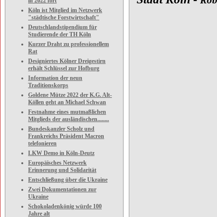
Rob
in 2022 fort
Köln ist Mitglied im Netzwerk
"städtische Forstwirtschaft"
Deutschlandstipendium für
Studierende der TH Köln
Kurzer Draht zu professionellem
Rat
Designiertes Kölner Dreigestirn
erhält Schlüssel zur Hofburg
Information der neun
Traditionskorps
Goldene Mütze 2022 der K.G. Alt-
Köllen geht an Michael Schwan
Festnahme eines mutmaßlichen
Mitglieds der ausländischen........
Bundeskanzler Scholz und
Frankreichs Präsident Macron
telefonieren
LKW Demo in Köln-Deutz
Europäisches Netzwerk
Erinnerung und Solidarität
Entschließung über die Ukraine
Zwei Dokumentationen zur
Ukraine
Schokoladenkönig würde 100
Jahre alt