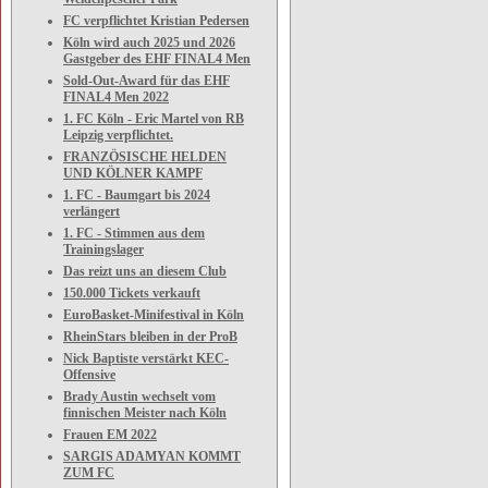
FC verpflichtet Kristian Pedersen
Köln wird auch 2025 und 2026
Gastgeber des EHF FINAL4 Men
Sold-Out-Award für das EHF
FINAL4 Men 2022
1. FC Köln - Eric Martel von RB
Leipzig verpflichtet.
FRANZÖSISCHE HELDEN
UND KÖLNER KAMPF
1. FC - Baumgart bis 2024
verlängert
1. FC - Stimmen aus dem
Trainingslager
Das reizt uns an diesem Club
150.000 Tickets verkauft
EuroBasket-Minifestival in Köln
RheinStars bleiben in der ProB
Nick Baptiste verstärkt KEC-
Offensive
Brady Austin wechselt vom
finnischen Meister nach Köln
Frauen EM 2022
SARGIS ADAMYAN KOMMT
ZUM FC