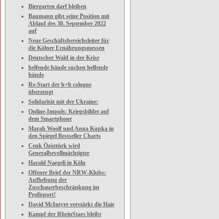
Biergarten darf bleiben
Baumann gibt seine Position mit
Ablauf des 30. September 2022
auf
Neue Geschäftsbereichsleiter für
die Kölner Ernährungsmessen
Deutscher Wald in der Krise
helfende hände suchen helfende
hände
Re-Start der h+h cologne
überzeugt
Solidarität mit der Ukraine:
Online-Impuls: Kriegsbilder auf
dem Smartphone
Marah Woolf und Anna Kupka in
den Spiegel Bestseller Charts
Cenk Özöztürk wird
Generalbevollmächtigter
Harald Naegeli in Köln
Offener Brief der NRW-Klubs:
Aufhebung der
Zuschauerbeschränkung im
Profisport!
David McIntyre verstärkt die Haie
Kampf der RheinStars bleibt