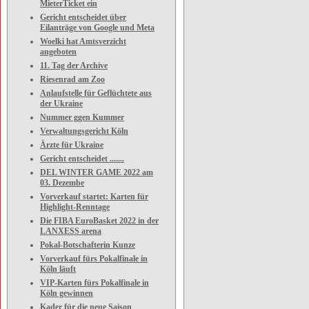
MieterTicket ein
Gericht entscheidet über
Eilanträge von Google und Meta
Woelki hat Amtsverzicht
angeboten
11. Tag der Archive
Riesenrad am Zoo
Anlaufstelle für Geflüchtete aus
der Ukraine
Nummer ggen Kummer
Verwaltungsgericht Köln
Ärzte für Ukraine
Gericht entscheidet .......
DEL WINTER GAME 2022 am
03. Dezembe
Vorverkauf startet: Karten für
Highlight-Renntage
Die FIBA EuroBasket 2022 in der
LANXESS arena
Pokal-Botschafterin Kunze
Vorverkauf fürs Pokalfinale in
Köln läuft
VIP-Karten fürs Pokalfinale in
Köln gewinnen
Kader für die neue Saison