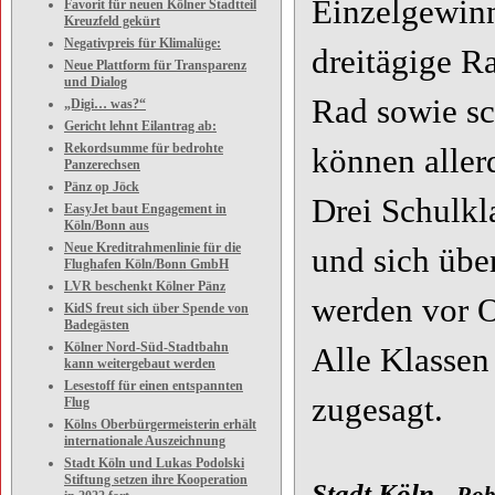
Einzelgewinn
Favorit für neuen Kölner Stadtteil
Kreuzfeld gekürt
Negativpreis für Klimalüge:
dreitägige Ra
Neue Plattform für Transparenz
und Dialog
Rad sowie sc
„Digi… was?“
Gericht lehnt Eilantrag ab:
Rekordsumme für bedrohte
können aller
Panzerechsen
Pänz op Jöck
Drei Schulkl
EasyJet baut Engagement in
Köln/Bonn aus
Neue Kreditrahmenlinie für die
und sich übe
Flughafen Köln/Bonn GmbH
LVR beschenkt Kölner Pänz
werden vor O
KidS freut sich über Spende von
Badegästen
Kölner Nord-Süd-Stadtbahn
Alle Klassen
kann weitergebaut werden
Lesestoff für einen entspannten
zugesagt.
Flug
Kölns Oberbürgermeisterin erhält
internationale Auszeichnung
Stadt Köln und Lukas Podolski
Stiftung setzen ihre Kooperation
Stadt Köln -