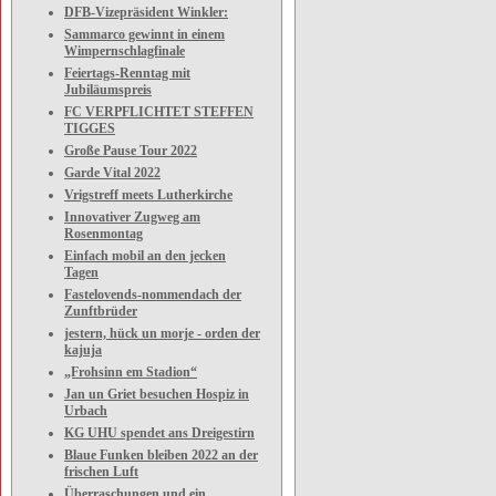
DFB-Vizepräsident Winkler:
Sammarco gewinnt in einem
Wimpernschlagfinale
Feiertags-Renntag mit
Jubiläumspreis
FC VERPFLICHTET STEFFEN
TIGGES
Große Pause Tour 2022
Garde Vital 2022
Vrigstreff meets Lutherkirche
Innovativer Zugweg am
Rosenmontag
Einfach mobil an den jecken
Tagen
Fastelovends-nommendach der
Zunftbrüder
jestern, hück un morje - orden der
kajuja
„Frohsinn em Stadion“
Jan un Griet besuchen Hospiz in
Urbach
KG UHU spendet ans Dreigestirn
Blaue Funken bleiben 2022 an der
frischen Luft
Überraschungen und ein