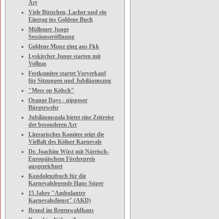
Art
Viele Bützchen, Lacher und ein
Eintrag ins Goldene Buch
Müllemer Junge
Sessionseröffnung
Goldene Muuz ging ans Fkk
Lyskircher Junge starten mit
Vollgas
Festkomitee startet Vorverkauf
für Sitzungen und Jubiläumszug
"Mess op Kölsch"
Orange Days - nippeser
Bürgerwehr
Jubiläumsgala bietet eine Zeitreise
der besonderen Art
Literarisches Komitee zeigt die
Vielfalt des Kölner Karnevals
Dr. Joachim Wüst mit Närrisch-
Europäischem Förderpreis
ausgezeichnet
Kondolenzbuch für die
Karnevalslegende Hans Süper
15 Jahre "Ambulanter
Karnevalsdienst" (AKD)
Brand im Regenwaldhaus