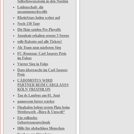
Selbstbewusstsein in den Norden
Leidenschaft, die
zusammenschweißt
RheinStars holen weiter auf
Noch 150 Tage
Die Haie spielen Pre-Playoffs
Junghaie erhalten erneut 5 Sterne
tolle Rabatte auf alle Tickets!
Als Team zum nächsten Sieg
FC-Renntag: Carl Jaspers Preis
im Fokus
Vierter Sieg in Folge
Dato überrascht im Carl Jaspers
Preis
CÁDOMOTUS WIRD
PARTNER BEIM CARGLASS®
KÖLN TRIATHLON
Tag ds Laufens am 01. Juni
gamescom forest wächst
Flughafen belegt ersten Platz beim
Wettbewerb „Büro & Umwelt“
Ein rollendes
Geburtstagsgeschenk
Hilfe für obdachlose Menschen