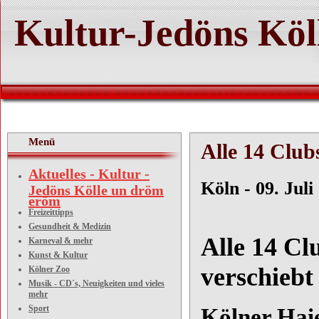
Kultur-Jedöns Köl
Menü
Alle 14 Club
Aktuelles - Kultur -
Köln
Jedöns Kölle un dröm
eröm
Kölne
Freizeittipps
Gesundheit & Medizin
Alle 14 C
Karneval & mehr
Kunst & Kultur
verschiebt
Kölner Zoo
Musik - CD´s, Neuigkeiten und vieles
mehr
Sport
Kölner Haie