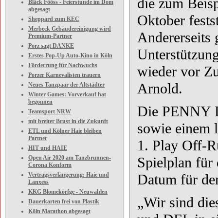
die zum Beisp
Bläck Fööss - Feierstunde im Dom
abgesagt
Oktober fests
Sheppard zum KEC
Merbeck Gebäudereinigung wird
Andererseits 
Premium-Partner
Porz sagt DANKE
Unterstützung
Erstes Pop-Up Auto-Kino in Köln
Förderrung für Nachwuchs
wieder vor Zu
Porzer Karnevalisten trauern
Arnold.
Neues Tanzpaar der Altstädter
Winter Games: Vorverkauf hat
begonnen
Die PENNY D
Teamsport NRW
mit breiter Brust in die Zukunft
sowie einem l
ETL und Kölner Haie bleiben
Partner
1. Play Off-Ru
HIT und HAIE
Open Air 2020 am Tanzbrunnen-
Spielplan für
Corona Konform
Vertragsverlängerung: Haie und
Datum für den
Lanxess
KKG Blomekörfge - Neuwahlen
„Wir sind di
Dauerkarten frei von Plastik
Köln Marathon abgesagt