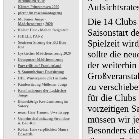
Stromlosen Ader
Aufsichtsrate
Kleines Prinzenessen 2020
pferde im rosenmontagszug
Die 14 Clubs 
Müllemer Junge -
Mädchensitzung 2020
Saisonstart 
Kölner Haie - Mahon freigestellt
FIDELE PÄNZ
Spielzeit wir
Senioren-Sitzung der KG Blau-
Rot
sollte die ne
Lyskircher Mädchensitzung 2020
Domputzer Mädchensitzung
der weiterhin
Porz trifft auf Frankenland
9. Stammheimer Dorfsitzung
Großveranstal
DEL Wintergame 2021 in Köln
zu verschieben
Kindersitzung Müllemer Junge
Kostümsitzung der Lyskircher
für die Clubs
Junge
Blomekörfge Kostümsitzung im
vorzeitigen 
Satory
neuer Haie-Trainer: Uwe Krupp
müssen wir jet
Gemeinschaftssitzung Stromlose
u. Bau-Rot
Besonders die
Kölner Haie verpflichten Maury
Edwards