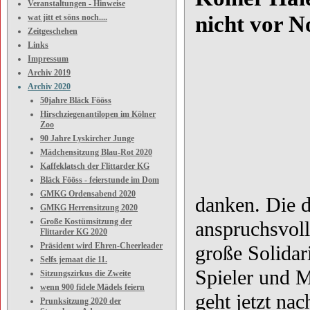
Veranstaltungen - Hinweise
nicht vor 
wat jitt et söns noch....
Zeitgeschehen
Links
Impressum
Archiv 2019
Archiv 2020
50jahre Bläck Fööss
Hirschziegenantilopen im Kölner
Zoo
90 Jahre Lyskircher Junge
Mädchensitzung Blau-Rot 2020
Kaffeklatsch der Flittarder KG
Bläck Fööss - feierstunde im Dom
GMKG Ordensabend 2020
danken. Die d
GMKG Herrensitzung 2020
Große Kostümsitzung der
anspruchsvoll
Flittarder KG 2020
Präsident wird Ehren-Cheerleader
große Solidar
Selfs jemaat die 11.
Spieler und M
Sitzungszirkus die Zweite
wenn 900 fidele Mädels feiern
geht jetzt na
Prunksitzung 2020 der