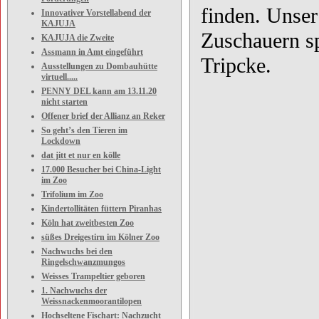
finden. Unser
Innovativer Vorstellabend der
KAJUJA
Zuschauern sp
KAJUJA die Zweite
Assmann in Amt eingeführt
Tripcke.
Ausstellungen zu Dombauhütte
virtuell.....
PENNY DEL kann am 13.11.20
nicht starten
Offener brief der Allianz an Reker
So geht’s den Tieren im
Lockdown
dat jitt et nur en kölle
17.000 Besucher bei China-Light
im Zoo
Trifolium im Zoo
Kindertollitäten füttern Piranhas
Köln hat zweitbesten Zoo
süßes Dreigestirn im Kölner Zoo
Nachwuchs bei den
Ringelschwanzmungos
Weisses Trampeltier geboren
1. Nachwuchs der
Weissnackenmoorantilopen
Hochseltene Fischart: Nachzucht