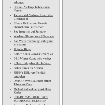
gelungen
Hennes´Zwillinge haben einen
Namen
Tierisch viel Nachwuchs auf dem
Clemenshof
Nikuta Tochter und Enkelin
übernehmen Patenschaft
Zoo freut sich auf Jungtier
Wiedereröffnung vom Kölner Zoo
Zoo Wiedereröffnung: ruhig und
entspannt
10 jecke Dinge
Kölner Klinik Clowns werden 25
DEL Winter Game wird verlegt
Kölner Haie geben ihr Ja-Wort!
Sicher durch die Session
PENNY DEL veröffentlicht
Spielplan
Online-Adventskalender öffnet
Türen am Dom
Michael Zalewski ergänzt Haie-
Kader
CHARITY-PROJEKT DER
SCHMUCKSTÜCKCHEN