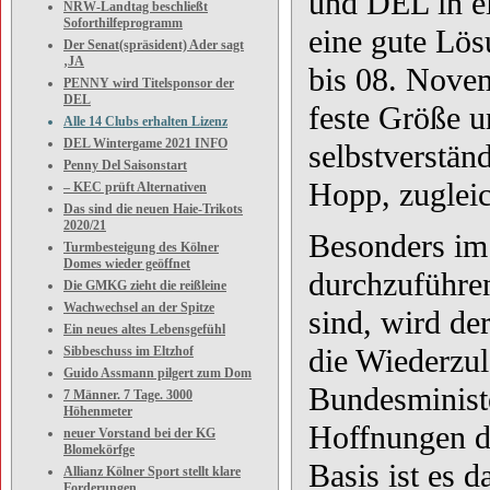
und DEL in e
NRW-Landtag beschließt
Soforthilfeprogramm
eine gute Lös
Der Senat(spräsident) Ader sagt
‚JA
bis 08. Novem
PENNY wird Titelsponsor der
DEL
feste Größe 
Alle 14 Clubs erhalten Lizenz
DEL Wintergame 2021 INFO
selbstverständ
Penny Del Saisonstart
Hopp, zuglei
– KEC prüft Alternativen
Das sind die neuen Haie-Trikots
2020/21
Besonders im 
Turmbesteigung des Kölner
Domes wieder geöffnet
durchzuführen
Die GMKG zieht die reißleine
Wachwechsel an der Spitze
sind, wird der
Ein neues altes Lebensgefühl
die Wiederzu
Sibbeschuss im Eltzhof
Guido Assmann pilgert zum Dom
Bundesministe
7 Männer. 7 Tage. 3000
Höhenmeter
Hoffnungen da
neuer Vorstand bei der KG
Blomekörfge
Basis ist es 
Allianz Kölner Sport stellt klare
Forderungen