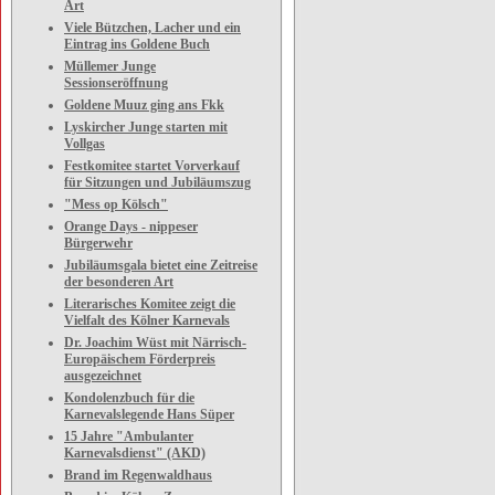
Art
Viele Bützchen, Lacher und ein
Eintrag ins Goldene Buch
Müllemer Junge
Sessionseröffnung
Goldene Muuz ging ans Fkk
Lyskircher Junge starten mit
Vollgas
Festkomitee startet Vorverkauf
für Sitzungen und Jubiläumszug
"Mess op Kölsch"
Orange Days - nippeser
Bürgerwehr
Jubiläumsgala bietet eine Zeitreise
der besonderen Art
Literarisches Komitee zeigt die
Vielfalt des Kölner Karnevals
Dr. Joachim Wüst mit Närrisch-
Europäischem Förderpreis
ausgezeichnet
Kondolenzbuch für die
Karnevalslegende Hans Süper
15 Jahre "Ambulanter
Karnevalsdienst" (AKD)
Brand im Regenwaldhaus