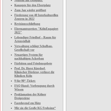
Neubau am Ottoplatz:
Konzepte für den Ebertplatz
Zum Jan wieder geöffnet
Förderung von 40 Interkulturellen
Zentren in 2022
Revisionsschließung
Ehrenamtspreises "KölnEngagiert
2022"
Lebendiger Friedhof – Raum für
Artenvielfalt
Verwaltung schlägt Schulbau-
Gesellschaft vor
Neuartiges System für
nachhaltigen Ackerbau
Fürbitten und Friedensgebete
Prof. Dr. Horst Kierdorf,
Klinischer Direktor, verlässt die
Kliniken Köln
9 für 90“-Ticket:
FAQ Hund: Vorbeugung durch
Wissen
Proklamation der Kölner
Dreigestirne
Fastelovend em Hätz
Mir sin die Große KG Frohsinn“