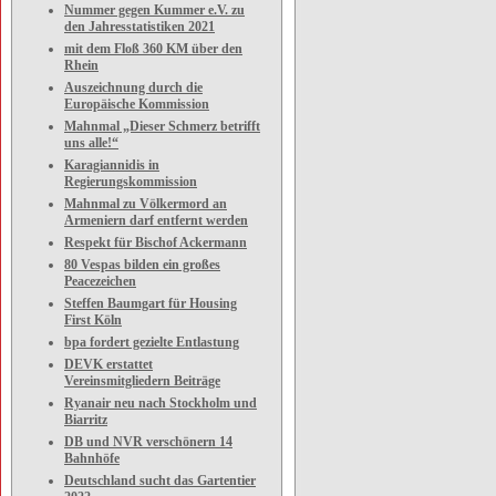
Nummer gegen Kummer e.V. zu
den Jahresstatistiken 2021
mit dem Floß 360 KM über den
Rhein
Auszeichnung durch die
Europäische Kommission
Mahnmal „Dieser Schmerz betrifft
uns alle!“
Karagiannidis in
Regierungskommission
Mahnmal zu Völkermord an
Armeniern darf entfernt werden
Respekt für Bischof Ackermann
80 Vespas bilden ein großes
Peacezeichen
Steffen Baumgart für Housing
First Köln
bpa fordert gezielte Entlastung
DEVK erstattet
Vereinsmitgliedern Beiträge
Ryanair neu nach Stockholm und
Biarritz
DB und NVR verschönern 14
Bahnhöfe
Deutschland sucht das Gartentier