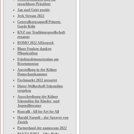
sprachloser Präsident
Jan und Griet positiv
Jeck Stream 2022
Generalkorpsappell Prinzen-
Garde Köln
KNZ zur Traditionsgesellschaft
ernannt
ROMO 2022 Affjespeck
Blaue Funken danken
Pflegekräften
Friedensdemonstration am
Rosenmontag
Ausstellung in der Kölner
Domschatzkammer
Fischmarkt 2022 gestartet
Dieter-Wellershoff-Stipendien
vergeben
Ausschreibung der Kölner
Stipendien für Kinder- und
Jugendliteratur
Roncalli - All for Art for All
Harald Naegeli – der Sprayer von
Zürich
Partnerland der gamescom 2022