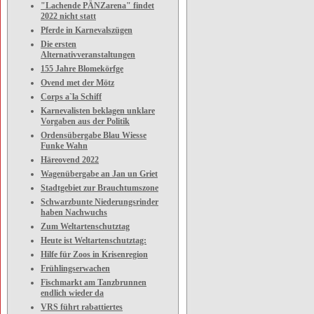
"Lachende PÄNZarena" findet
2022 nicht statt
Pferde in Karnevalszügen
Die ersten
Alternativveranstaltungen
155 Jahre Blomekörfge
Ovend met der Mötz
Corps a`la Schiff
Karnevalisten beklagen unklare
Vorgaben aus der Politik
Ordensübergabe Blau Wiesse
Funke Wahn
Häreovend 2022
Wagenübergabe an Jan un Griet
Stadtgebiet zur Brauchtumszone
Schwarzbunte Niederungsrinder
haben Nachwuchs
Zum Weltartenschutztag
Heute ist Weltartenschutztag:
Hilfe für Zoos in Krisenregion
Frühlingserwachen
Fischmarkt am Tanzbrunnen
endlich wieder da
VRS führt rabattiertes