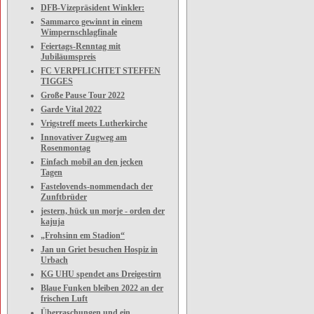
DFB-Vizepräsident Winkler:
Sammarco gewinnt in einem
Wimpernschlagfinale
Feiertags-Renntag mit
Jubiläumspreis
FC VERPFLICHTET STEFFEN
TIGGES
Große Pause Tour 2022
Garde Vital 2022
Vrigstreff meets Lutherkirche
Innovativer Zugweg am
Rosenmontag
Einfach mobil an den jecken
Tagen
Fastelovends-nommendach der
Zunftbrüder
jestern, hück un morje - orden der
kajuja
„Frohsinn em Stadion“
Jan un Griet besuchen Hospiz in
Urbach
KG UHU spendet ans Dreigestirn
Blaue Funken bleiben 2022 an der
frischen Luft
Überraschungen und ein