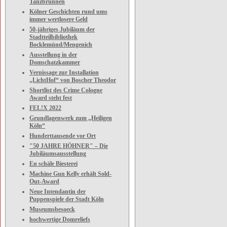
Tanzbrunnen
Kölner Geschichten rund ums
immer wertlosere Geld
50-jähriges Jubiläum der
Stadtteilbibliothek
Bocklemünd/Mengenich
Ausstellung in der
Domschatzkammer
Vernissage zur Installation
„LichtHof“ von Boscher Theodor
Shortlist des Crime Cologne
Award steht fest
FEL!X 2022
Grundlagenwerk zum „Heiligen
Köln“
Hunderttausende vor Ort
"50 JAHRE HÖHNER" – Die
Jubiläumsausstellung
En schäle Biesterei
Machine Gun Kelly erhält Sold-
Out-Award
Neue Intendantin der
Puppenspiele der Stadt Köln
Museumsbesoeck
hochwertige Domreliefs