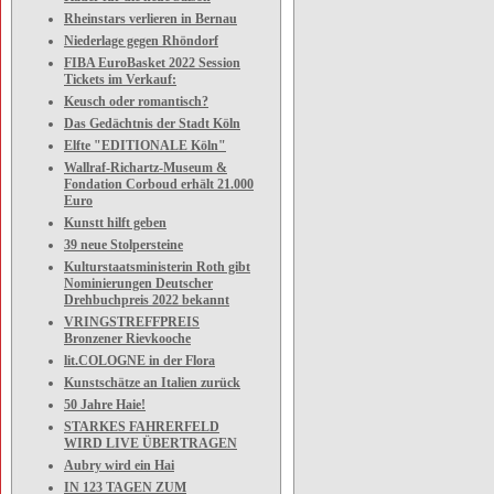
Rheinstars verlieren in Bernau
Niederlage gegen Rhöndorf
FIBA EuroBasket 2022 Session
Tickets im Verkauf:
Keusch oder romantisch?
Das Gedächtnis der Stadt Köln
Elfte "EDITIONALE Köln"
Wallraf-Richartz-Museum &
Fondation Corboud erhält 21.000
Euro
Kunstt hilft geben
39 neue Stolpersteine
Kulturstaatsministerin Roth gibt
Nominierungen Deutscher
Drehbuchpreis 2022 bekannt
VRINGSTREFFPREIS
Bronzener Rievkooche
lit.COLOGNE in der Flora
Kunstschätze an Italien zurück
50 Jahre Haie!
STARKES FAHRERFELD
WIRD LIVE ÜBERTRAGEN
Aubry wird ein Hai
IN 123 TAGEN ZUM