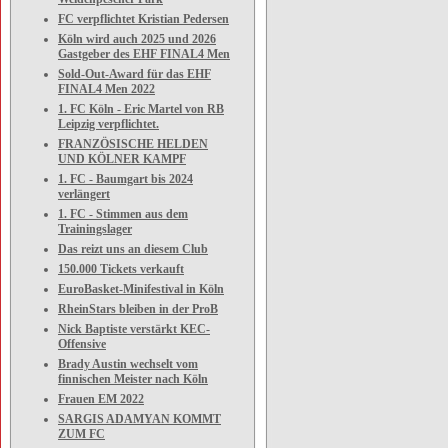
FC verpflichtet Kristian Pedersen
Köln wird auch 2025 und 2026
Gastgeber des EHF FINAL4 Men
Sold-Out-Award für das EHF
FINAL4 Men 2022
1. FC Köln - Eric Martel von RB
Leipzig verpflichtet.
FRANZÖSISCHE HELDEN
UND KÖLNER KAMPF
1. FC - Baumgart bis 2024
verlängert
1. FC - Stimmen aus dem
Trainingslager
Das reizt uns an diesem Club
150.000 Tickets verkauft
EuroBasket-Minifestival in Köln
RheinStars bleiben in der ProB
Nick Baptiste verstärkt KEC-
Offensive
Brady Austin wechselt vom
finnischen Meister nach Köln
Frauen EM 2022
SARGIS ADAMYAN KOMMT
ZUM FC