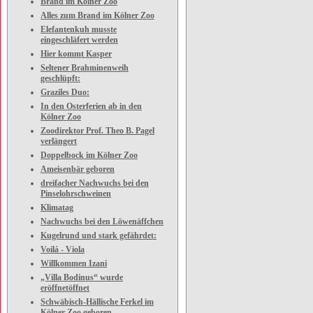
Brand im Kölner Zoo
Alles zum Brand im Kölner Zoo
Elefantenkuh musste
eingeschläfert werden
Hier kommt Kasper
Seltener Brahminenweih
geschlüpft:
Graziles Duo:
In den Osterferien ab in den
Kölner Zoo
Zoodirektor Prof. Theo B. Pagel
verlängert
Doppelbock im Kölner Zoo
Ameisenbär geboren
dreifacher Nachwuchs bei den
Pinselohrschweinen
Klimatag
Nachwuchs bei den Löwenäffchen
Kugelrund und stark gefährdet:
Voilá - Viola
Willkommen Izani
„Villa Bodinus“ wurde
eröffnetöffnet
Schwäbisch-Hällische Ferkel im
Kölner Zoo geboren