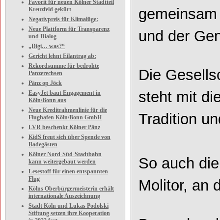
Favorit für neuen Kölner Stadtteil
gemeinsam d
Kreuzfeld gekürt
Negativpreis für Klimalüge:
Neue Plattform für Transparenz
und der Gen
und Dialog
„Digi… was?“
Gericht lehnt Eilantrag ab:
Rekordsumme für bedrohte
Die Gesells
Panzerechsen
Pänz op Jöck
steht mit d
EasyJet baut Engagement in
Köln/Bonn aus
Neue Kreditrahmenlinie für die
Tradition u
Flughafen Köln/Bonn GmbH
LVR beschenkt Kölner Pänz
KidS freut sich über Spende von
Badegästen
Kölner Nord-Süd-Stadtbahn
So auch die
kann weitergebaut werden
Lesestoff für einen entspannten
Flug
Molitor, an 
Kölns Oberbürgermeisterin erhält
internationale Auszeichnung
Stadt Köln und Lukas Podolski
Stiftung setzen ihre Kooperation