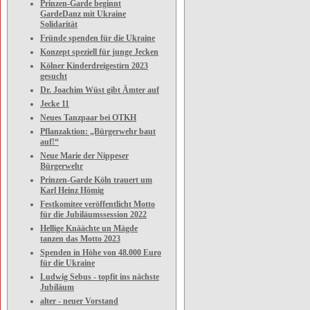
Prinzen-Garde beginnt
GardeDanz mit Ukraine
Solidarität
Fründe spenden für die Ukraine
Konzept speziell für junge Jecken
Kölner Kinderdreigestirn 2023
gesucht
Dr. Joachim Wüst gibt Ämter auf
Jecke 11
Neues Tanzpaar bei OTKH
Pflanzaktion: „Bürgerwehr baut
auf!“
Neue Marie der Nippeser
Bürgerwehr
Prinzen-Garde Köln trauert um
Karl Heinz Hömig
Festkomitee veröffentlicht Motto
für die Jubiläumssession 2022
Hellige Knäächte un Mägde
tanzen das Motto 2023
Spenden in Höhe von 48.000 Euro
für die Ukraine
Ludwig Sebus - topfit ins nächste
Jubiläum
alter - neuer Vorstand