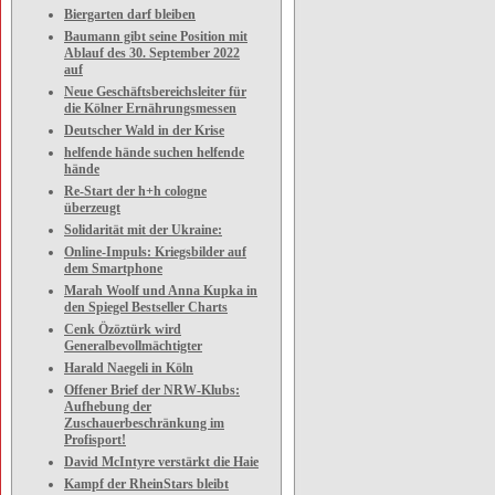
Biergarten darf bleiben
Baumann gibt seine Position mit
Ablauf des 30. September 2022
auf
Neue Geschäftsbereichsleiter für
die Kölner Ernährungsmessen
Deutscher Wald in der Krise
helfende hände suchen helfende
hände
Re-Start der h+h cologne
überzeugt
Solidarität mit der Ukraine:
Online-Impuls: Kriegsbilder auf
dem Smartphone
Marah Woolf und Anna Kupka in
den Spiegel Bestseller Charts
Cenk Özöztürk wird
Generalbevollmächtigter
Harald Naegeli in Köln
Offener Brief der NRW-Klubs:
Aufhebung der
Zuschauerbeschränkung im
Profisport!
David McIntyre verstärkt die Haie
Kampf der RheinStars bleibt