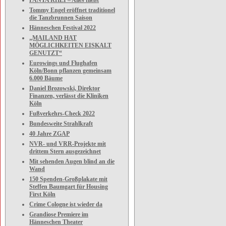
PANTA RHEI – Alles fließt
Tommy Engel eröffnet traditionel
die Tanzbrunnen Saison
Hänneschen Festival 2022
„MAILAND HAT
MÖGLICHKEITEN EISKALT
GENUTZT“
Eurowings und Flughafen
Köln/Bonn pflanzen gemeinsam
6.000 Bäume
Daniel Brozowski, Direktor
Finanzen, verlässt die Kliniken
Köln
Fußverkehrs-Check 2022
Bundesweite Strahlkraft
40 Jahre ZGAP
NVR- und VRR-Projekte mit
drittem Stern ausgezeichnet
Mit sehenden Augen blind an die
Wand
150 Spenden-Großplakate mit
Steffen Baumgart für Housing
First Köln
Crime Cologne ist wieder da
Grandiose Premiere im
Hänneschen Theater