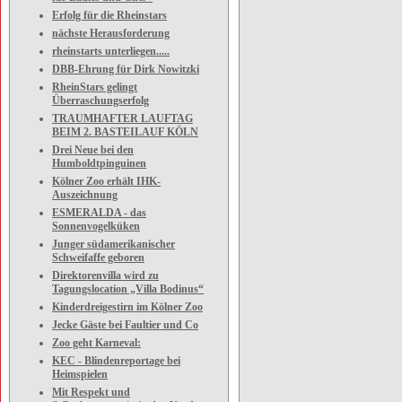
Erfolg für die Rheinstars
nächste Herausforderung
rheinstarts unterliegen.....
DBB-Ehrung für Dirk Nowitzki
RheinStars gelingt
Überraschungserfolg
TRAUMHAFTER LAUFTAG
BEIM 2. BASTEILAUF KÖLN
Drei Neue bei den
Humboldtpinguinen
Kölner Zoo erhält IHK-
Auszeichnung
ESMERALDA - das
Sonnenvogelküken
Junger südamerikanischer
Schweifaffe geboren
Direktorenvilla wird zu
Tagungslocation „Villa Bodinus“
Kinderdreigestirn im Kölner Zoo
Jecke Gäste bei Faultier und Co
Zoo geht Karneval:
KEC - Blindenreportage bei
Heimspielen
Mit Respekt und