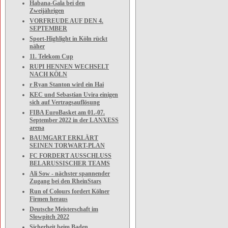
Habana-Gala bei den
Zweijährigen
VORFREUDE AUF DEN 4.
SEPTEMBER
Sport-Highlight in Köln rückt
näher
11. Telekom Cup
RUPI HENNEN WECHSELT
NACH KÖLN
r Ryan Stanton wird ein Hai
KEC und Sebastian Uvira einigen
sich auf Vertragsauflösung
FIBA EuroBasket am 01.-07.
September 2022 in der LANXESS
arena
BAUMGART ERKLÄRT
SEINEN TORWART-PLAN
FC FORDERT AUSSCHLUSS
BELARUSSISCHER TEAMS
Ali Sow - nächster spannender
Zugang bei den RheinStars
Run of Colours fordert Kölner
Firmen heraus
Deutsche Meisterschaft im
Slowpitch 2022
Sicherheit beim Baden