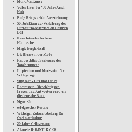
MundMalKunst
Volles Haus bei “30 Jahre Arsch
Huh
Rolly Brings erhält Auszeichnung
50. Jubiläum der Verleihung des
Literaturnobelpreises an Heinrich
Böll
Neue Intendantin beim
Hänneschen
Magie Bergkristall
Die Blume in der Mode
Rat beschließt Sanierung des
Tanzbrunnens
Inspiration und Motivation für
Schlagzeuger
Sing mit! - Hits und Oldies
Rammstein: Die wichtigsten
Fragen und Antworten rund um
die deutsche Band
Sigur Rós
erfolgreicher Restart
Wichtiger Zukunftsbeitrag für
Orchesterkultur
20 Jahre Celloversum
Aktuelle DOMSTüRMER-