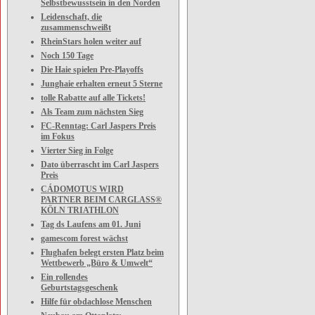
Selbstbewusstsein in den Norden
Leidenschaft, die
zusammenschweißt
RheinStars holen weiter auf
Noch 150 Tage
Die Haie spielen Pre-Playoffs
Junghaie erhalten erneut 5 Sterne
tolle Rabatte auf alle Tickets!
Als Team zum nächsten Sieg
FC-Renntag: Carl Jaspers Preis
im Fokus
Vierter Sieg in Folge
Dato überrascht im Carl Jaspers
Preis
CÁDOMOTUS WIRD
PARTNER BEIM CARGLASS®
KÖLN TRIATHLON
Tag ds Laufens am 01. Juni
gamescom forest wächst
Flughafen belegt ersten Platz beim
Wettbewerb „Büro & Umwelt“
Ein rollendes
Geburtstagsgeschenk
Hilfe für obdachlose Menschen