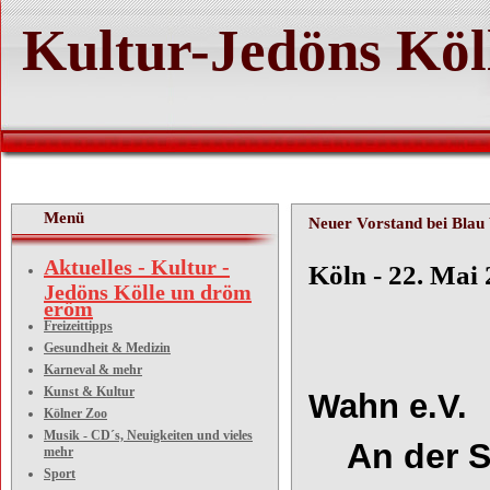
Kultur-Jedöns Köl
Menü
Neuer Vorstand bei Bla
Aktuelles - Kultur -
Köln - 22. Mai
Jedöns Kölle un dröm
eröm
Freizeittipps
Blau
Gesundheit & Medizin
Karneval & mehr
Kunst & Kultur
Wahn e.V.
Kölner Zoo
Musik - CD´s, Neuigkeiten und vieles
An der Spi
mehr
Sport