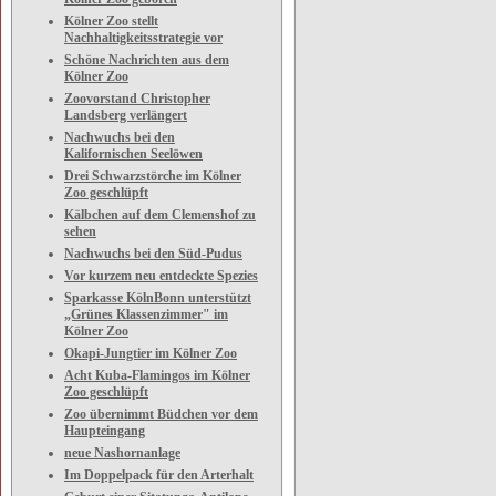
Kölner Zoo stellt
Nachhaltigkeitsstrategie vor
Schöne Nachrichten aus dem
Kölner Zoo
Zoovorstand Christopher
Landsberg verlängert
Nachwuchs bei den
Kalifornischen Seelöwen
Drei Schwarzstörche im Kölner
Zoo geschlüpft
Kälbchen auf dem Clemenshof zu
sehen
Nachwuchs bei den Süd-Pudus
Vor kurzem neu entdeckte Spezies
Sparkasse KölnBonn unterstützt
„Grünes Klassenzimmer" im
Kölner Zoo
Okapi-Jungtier im Kölner Zoo
Acht Kuba-Flamingos im Kölner
Zoo geschlüpft
Zoo übernimmt Büdchen vor dem
Haupteingang
neue Nashornanlage
Im Doppelpack für den Arterhalt