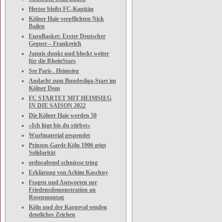
Hector bleibt FC-Kapitän
Kölner Haie verpflichten Nick
Bailen
EuroBasket: Erster Deutscher
Gegner – Frankreich
Jannis dunkt und blockt weiter
für die RheinStars
See Paris . Heimsieg
Andacht zum Bundesliga-Start im
Kölner Dom
FC STARTET MIT HEIMSIEG
IN DIE SAISON 2022
Die Kölner Haie werden 50
»Ich lüge bis du stirbst«
Wurfmaterial gespendet
Prinzen-Garde Köln 1906 zeigt
Solidarität
ordnsabend schnüsse tring
Erklärung von Achim Kaschny
Fragen und Antworten zur
Friedensdemonstration an
Rosenmontag
Köln und der Karneval senden
deutliches Zeichen