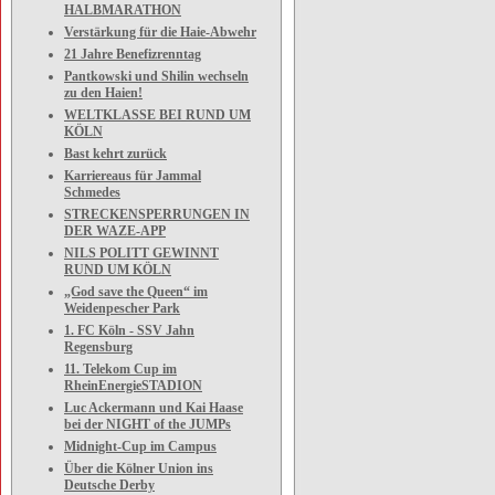
HALBMARATHON
Verstärkung für die Haie-Abwehr
21 Jahre Benefizrenntag
Pantkowski und Shilin wechseln
zu den Haien!
WELTKLASSE BEI RUND UM
KÖLN
Bast kehrt zurück
Karriereaus für Jammal
Schmedes
STRECKENSPERRUNGEN IN
DER WAZE-APP
NILS POLITT GEWINNT
RUND UM KÖLN
„God save the Queen“ im
Weidenpescher Park
1. FC Köln - SSV Jahn
Regensburg
11. Telekom Cup im
RheinEnergieSTADION
Luc Ackermann und Kai Haase
bei der NIGHT of the JUMPs
Midnight-Cup im Campus
Über die Kölner Union ins
Deutsche Derby