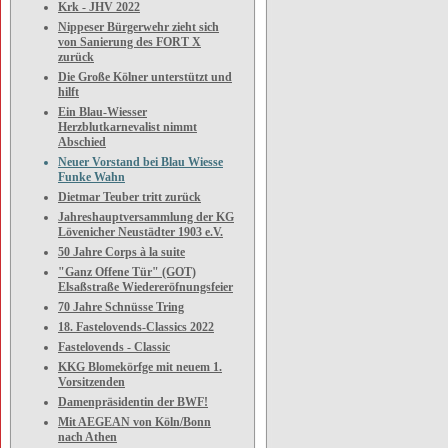
Krk - JHV 2022
Nippeser Bürgerwehr zieht sich
von Sanierung des FORT X
zurück
Die Große Kölner unterstützt und
hilft
Ein Blau-Wiesser
Herzblutkarnevalist nimmt
Abschied
Neuer Vorstand bei Blau Wiesse
Funke Wahn
Dietmar Teuber tritt zurück
Jahreshauptversammlung der KG
Lövenicher Neustädter 1903 e.V.
50 Jahre Corps à la suite
"Ganz Offene Tür" (GOT)
Elsaßstraße Wiedereröfnungsfeier
70 Jahre Schnüsse Tring
18. Fastelovends-Classics 2022
Fastelovends - Classic
KKG Blomekörfge mit neuem 1.
Vorsitzenden
Damenpräsidentin der BWF!
Mit AEGEAN von Köln/Bonn
nach Athen