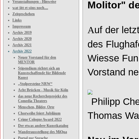
Veranstaltungen - Hinweise
Molitor" d
wat jitt et söns noch....
Zeitgeschehen
Links
Impressum
uf der let
A
Archiv 2019
Archiv 2020
des Flughaf
Archiv 2021
Archiv 2022
Wiesse Fun
Neuer Vorstand für den
MENTOR
Stipendium richtet sich an
Vorstand ne
Kunstschaffende für Bildende
Kunst
„Stolpersteine NRW“
Acht Brücken - Musik für Köln
das neue Rechercheprojekt des
Philipp Che
Comedia Theaters
Menschen, Bilder, Orte
Thomas Wal
Chorweihe feiert Jubiläum
Crime Cologne Award 2022
Der etwas andere Kunstkatalog
Wanderausstellung des MiQua
Portal zur Sprache