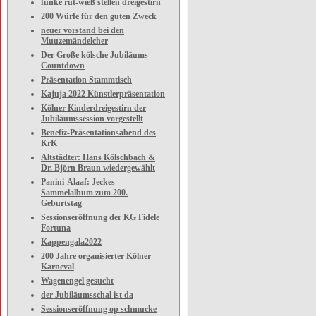
funke rut-wieß stellen dreigestirn
200 Würfe für den guten Zweck
neuer vorstand bei den
Muuzemändelcher
Der Große kölsche Jubiläums
Countdown
Präsentation Stammtisch
Kajuja 2022 Künstlerpräsentation
Kölner Kinderdreigestirn der
Jubiläumssession vorgestellt
Benefiz-Präsentationsabend des
KrK
Altstädter: Hans Kölschbach &
Dr. Björn Braun wiedergewählt
Panini-Alaaf: Jeckes
Sammelalbum zum 200.
Geburtstag
Sessionseröffnung der KG Fidele
Fortuna
Kappengala2022
200 Jahre organisierter Kölner
Karneval
Wagenengel gesucht
der Jubiläumsschal ist da
Sessionseröffnung op schmucke