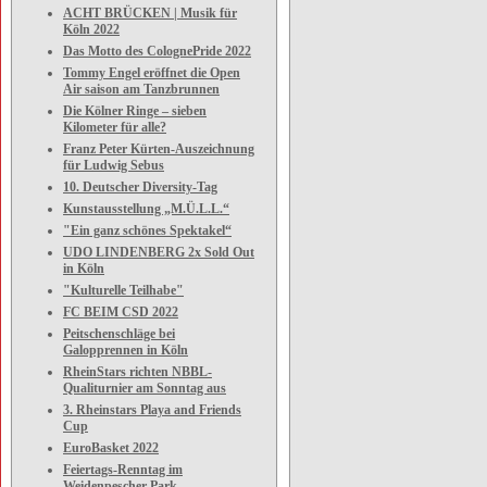
ACHT BRÜCKEN | Musik für
Köln 2022
Das Motto des ColognePride 2022
Tommy Engel eröffnet die Open
Air saison am Tanzbrunnen
Die Kölner Ringe – sieben
Kilometer für alle?
Franz Peter Kürten-Auszeichnung
für Ludwig Sebus
10. Deutscher Diversity-Tag
Kunstausstellung „M.Ü.L.L.“
"Ein ganz schönes Spektakel“
UDO LINDENBERG 2x Sold Out
in Köln
"Kulturelle Teilhabe"
FC BEIM CSD 2022
Peitschenschläge bei
Galopprennen in Köln
RheinStars richten NBBL-
Qualiturnier am Sonntag aus
3. Rheinstars Playa and Friends
Cup
EuroBasket 2022
Feiertags-Renntag im
Weidenpescher Park