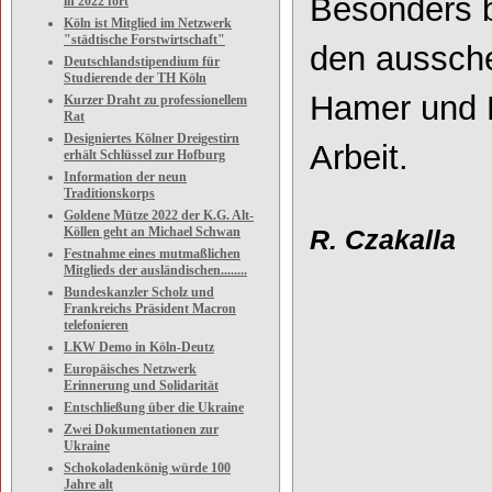
Besonders 
in 2022 fort
Köln ist Mitglied im Netzwerk
"städtische Forstwirtschaft"
den aussche
Deutschlandstipendium für
Studierende der TH Köln
Hamer und D
Kurzer Draht zu professionellem
Rat
Designiertes Kölner Dreigestirn
Arbeit.
erhält Schlüssel zur Hofburg
Information der neun
Traditionskorps
Goldene Mütze 2022 der K.G. Alt-
Köllen geht an Michael Schwan
R. Czakalla
Festnahme eines mutmaßlichen
Mitglieds der ausländischen........
Bundeskanzler Scholz und
Frankreichs Präsident Macron
telefonieren
LKW Demo in Köln-Deutz
Europäisches Netzwerk
Erinnerung und Solidarität
Entschließung über die Ukraine
Zwei Dokumentationen zur
Ukraine
Schokoladenkönig würde 100
Jahre alt