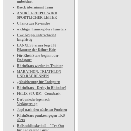
unbelohnt
Baeck übernimmt Team
ANDRÉ GREIPEL WIRD
SPORTLICHER LEITER
Chance zur Revanche
wichtiger heimsieg der rheinstars
Uwe Krupp unterschreibt
langfristig
LANXESS arena begrüßt
Eilantrag der Kölner Haie
Für RheinStars beginnt der
Endspurt
RheinStars wieder im Training
MARATHON, TRIATHLON
UND RADRENNEN
„Absicherung für Endspurt:
RheinStars - Derby in Rhöndorf
FELIX STURM - Comeback
Derbyniederlage nach
Verlängerung
Jagd nach den nächsten Punkten
RheinStars punkten gegen TKS
49ers
Rollstuhlbasketball – "Try-Out
für Ladies und Girls"