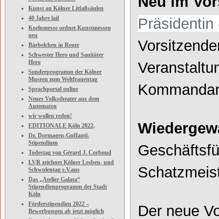
Neu im Vor
Kunst an Kölner Litfaßsäulen
40 Jahre laif
Präsidentin 
Koelnmesse ordnet Kunstmessen
neu
Vorsitzende
Bärbelchen in Rente
Schwester Hero und Sanitäter
Hero
Veranstaltu
Sonderprogramm der Kölner
Museen zum Weltfrauentag
Kommandant
Sprachportal online
Neues Volkstheater aus dem
Automaten
wir wollen reden!
Wiedergewä
EDITIONALE Köln 2022,
Dr. Dormagen-Guffanti-
Stipendium
Geschäftsfü
Todestag von Gérard J. Corboud
LVR zeichnet Kölner Lesben- und
Schatzmeist
Schwulentag e.V.aus
Das „Atelier Galata“
Stipendienprogramm der Stadt
Köln
Förderstipendien 2022 –
Der neue Vo
Bewerbungen ab jetzt möglich