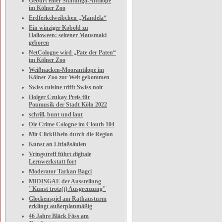
Geburt einer Sitatunga-Antilope
im Kölner Zoo
Erdferkelweibchen „Mandela“
Ein winziger Kobold zu
Halloween: seltener Mausmaki
geboren
NetCologne wird „Pate der Paten“
im Kölner Zoo
Weißnacken-Moorantilope im
Kölner Zoo zur Welt gekommen
Swiss cuisine trifft Swiss noir
Holger Czukay Preis für
Popmusik der Stadt Köln 2022
schrill, bunt und laut
Die Crime Cologne im Clouth 104
Mit ClickRhein durch die Region
Kunst an Litfaßsäulen
Vringstreff führt digitale
Lernwerkstatt fort
Moderator Tarkan Bagci
MIDISGAE der Ausstellung
"Kunst trotz(t) Ausgrenzung"
Glockenspiel am Rathausturm
erklingt außerplanmäßig
46 Jahre Bläck Föss am