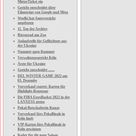
MieterTicket ein
Gericht entscheidet über
Eilanträge von Google und Meta
Woelki hat Amtsverzicht
angeboten
11. Tag der Archive
Riesenrad am Zoo
Anlaufstelle für Geflüchtete aus
der Ukraine
Nummer ggen Kummer
Verwaltungsgericht Köln
Ärzte für Ukraine
Gericht entscheidet .......
DEL WINTER GAME 2022 am
03. Dezembe
Vorverkauf startet: Karten für
Highlight-Renntage
Die FIBA EuroBasket 2022 in der
LANXESS arena
Pokal-Botschafterin Kunze
Vorverkauf fürs Pokalfinale in
Köln läuft
VIP-Karten fürs Pokalfinale in
Köln gewinnen
Kader für die neue Saison