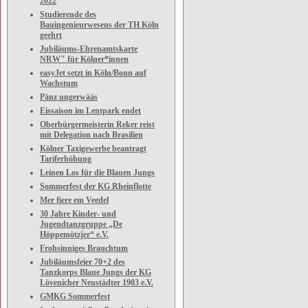
2022
Studierende des
Bauingenieurwesens der TH Köln
geehrt
Jubiläums-Ehrenamtskarte
NRW" für Kölner*innen
easyJet setzt in Köln/Bonn auf
Wachstum
Pänz ungerwääs
Eissaison im Lentpark endet
Oberbürgermeisterin Reker reist
mit Delegation nach Brasilien
Kölner Taxigewerbe beantragt
Tariferhöhung
Leinen Los für die Blauen Jungs
Sommerfest der KG Rheinflotte
Mer fiere em Veedel
30 Jahre Kinder- und
Jugendtanzgruppe „De
Höppemötzjer“ e.V.
Frohsinniges Brauchtum
Jubiläumsfeier 70+2 des
Tanzkorps Blaue Jungs der KG
Lövenicher Neustädter 1903 e.V.
GMKG Sommerfest